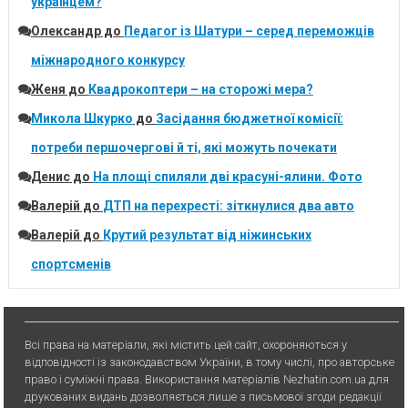
українцем?
Олександр
до
Педагог із Шатури – серед переможців
міжнародного конкурсу
Женя
до
Квадрокоптери – на сторожі мера?
Микола Шкурко
до
Засідання бюджетної комісії:
потреби першочергові й ті, які можуть почекати
Денис
до
На площі спиляли дві красуні-ялини. Фото
Валерій
до
ДТП на перехресті: зіткнулися два авто
Валерій
до
Крутий результат від ніжинських
спортсменів
Всі права на матеріали, які містить цей сайт, охороняються у
відповідності із законодавством України, в тому числі, про авторське
право і суміжні права. Використання матерiалiв Nezhatin.com.ua для
друкованих видань дозволяється лише з письмової згоди редакції