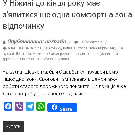
У Ніжині до кінця року має
з’явитися ще одна комфортна зона
відпочинку
Опубліковано: nezhatin
0 Коментарів
алея Шевченка
,
біля Ощадбанку
,
вулиця Гоголя
,
зона відпочинку
,
На
вулиці Шевченка
,
Ніжин
,
почався ремонт пішохідної зони
,
укладання
дерев’яної мостової та кам’яної бруківки
На вулиці Шевченка, біля Ощадбанку, почався ремонт
пішохідної зони. Сьогодні там тривають демонтажні
роботи старого дорожнього покриття. Ця локація вже
давно потребувала оновлення, адже
Facebook
Viber
Telegram
WhatsApp
Share
Читати