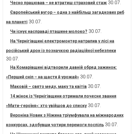
30.07.
Чесно працював – не втратиш страховий стаж
Європейський вугор – одна з найбільш загадкових риб
30.07.
на планеті
30.07.
Чи існує насправді пташине молоко?
На Чернігівщині електромонтер натрапив у лісі на
російський дрон із позначкою радіаційної небезпеки
30.07.
На Комарівщині відтворили давній обряд зажинок:
30.07.
«Перший сніп – на щастя й урожай»
30.07.
Маковій – свято меду, маку та квітів
14 жінок із Чернігівщини отримали почесне звання
30.07.
«Мати-героїня»: хто увійшов до списку
Вероніка Новик з Ніжина тріумфувала на міжнародних
30.07.
конкурсах, здобувши чотири перемоги поспіль