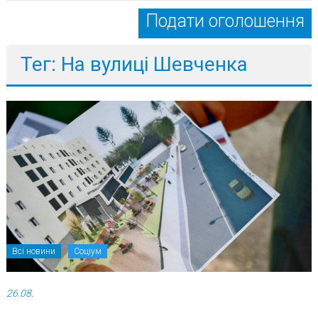
Подати оголошення
Тег: На вулиці Шевченка
Всі новини
Соціум
26.08.