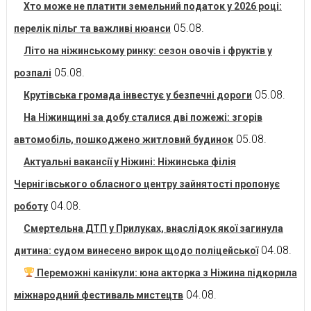
Хто може не платити земельний податок у 2026 році:
05.08.
перелік пільг та важливі нюанси
Літо на ніжинському ринку: сезон овочів і фруктів у
05.08.
розпалі
05.08.
Крутівська громада інвестує у безпечні дороги
На Ніжинщині за добу сталися дві пожежі: згорів
05.08.
автомобіль, пошкоджено житловий будинок
Актуальні вакансії у Ніжині: Ніжинська філія
Чернігівського обласного центру зайнятості пропонує
04.08.
роботу
Смертельна ДТП у Прилуках, внаслідок якої загинула
04.08.
дитина: судом винесено вирок щодо поліцейської
Переможні канікули: юна акторка з Ніжина підкорила
04.08.
міжнародний фестиваль мистецтв