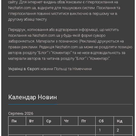
сайту. Для iнтернет-видань обов’язковим є гiперпосилання на
Nezhatin.com.ua, відкрите для пошукових систем. Посилання та
гіперпосилання повинні міститися виключно в першому чи в
другому абзаці тексту.
Передрук, копiювання або вiдтворення iнформацiї, що мiстить
посилання на Nezhatin.com.ua у будь-якiй формi суворо
забороняється. Матеріали з позначкою (Реклама) друкуються на
правах реклами. Редакція Nezhatin.com.ua може не розділяти позицію
авторів розділу “Блог” і “Коментарі” та не несе відповідальність за
матеріали авторів та читачів розділу “Блог” і “Коментарі”.
Українці в Європі
новини Польщі та Німеччини
Календар Новин
Серпень 2026
Пн
Вт
Ср
Чт
Пт
Сб
Нд
1
2