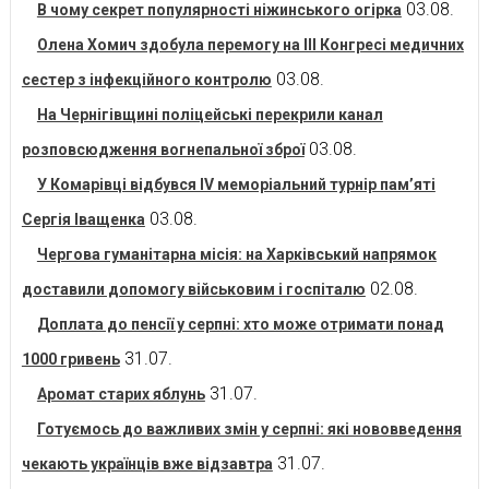
03.08.
В чому секрет популярності ніжинського огірка
Олена Хомич здобула перемогу на ІІІ Конгресі медичних
03.08.
сестер з інфекційного контролю
На Чернігівщині поліцейські перекрили канал
03.08.
розповсюдження вогнепальної зброї
У Комарівці відбувся IV меморіальний турнір пам’яті
03.08.
Сергія Іващенка
Чергова гуманітарна місія: на Харківський напрямок
02.08.
доставили допомогу військовим і госпіталю
Доплата до пенсії у серпні: хто може отримати понад
31.07.
1000 гривень
31.07.
Аромат старих яблунь
Готуємось до важливих змін у серпні: які нововведення
31.07.
чекають українців вже відзавтра