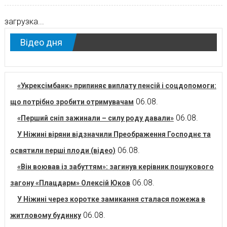
загрузка...
Відео дня
«Укрексімбанк» припиняє виплату пенсій і соцдопомоги:
06.08.
що потрібно зробити отримувачам
06.08.
«Перший сніп зажинали – силу роду давали»
У Ніжині віряни відзначили Преображення Господнє та
06.08.
освятили перші плоди (відео)
«Він воював із забуттям»: загинув керівник пошукового
06.08.
загону «Плацдарм» Олексій Юков
У Ніжині через коротке замикання сталася пожежа в
06.08.
житловому будинку