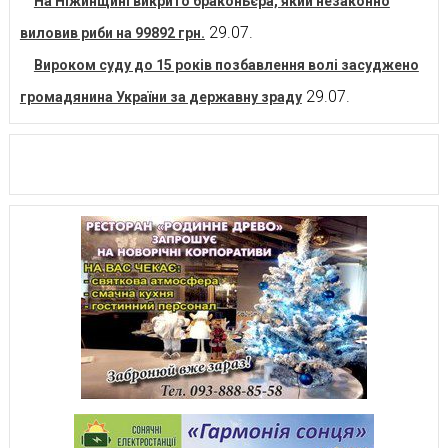
На Ніжинщині викрито браконьєра, який незаконно
29.07.
виловив риби на 99892 грн.
Вироком суду до 15 років позбавлення волі засуджено
29.07.
громадянина України за державну зраду