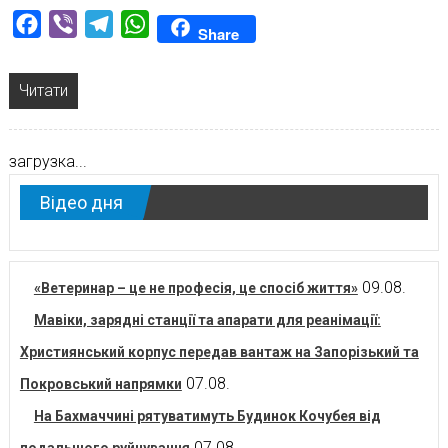
Facebook
Viber
Telegram
WhatsApp
Share
Читати
загрузка...
Відео дня
09.08.
«Ветеринар – це не професія, це спосіб життя»
Мавіки, зарядні станції та апарати для реанімації:
Християнський корпус передав вантаж на Запорізький та
07.08.
Покровський напрямки
На Бахмаччині рятуватимуть Будинок Кочубея від
07.08.