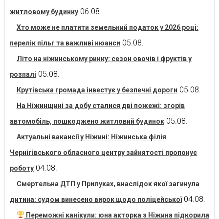
06.08.
житловому будинку
Хто може не платити земельний податок у 2026 році:
05.08.
перелік пільг та важливі нюанси
Літо на ніжинському ринку: сезон овочів і фруктів у
05.08.
розпалі
05.08.
Крутівська громада інвестує у безпечні дороги
На Ніжинщині за добу сталися дві пожежі: згорів
05.08.
автомобіль, пошкоджено житловий будинок
Актуальні вакансії у Ніжині: Ніжинська філія
Чернігівського обласного центру зайнятості пропонує
04.08.
роботу
Смертельна ДТП у Прилуках, внаслідок якої загинула
04.08.
дитина: судом винесено вирок щодо поліцейської
Переможні канікули: юна акторка з Ніжина підкорила