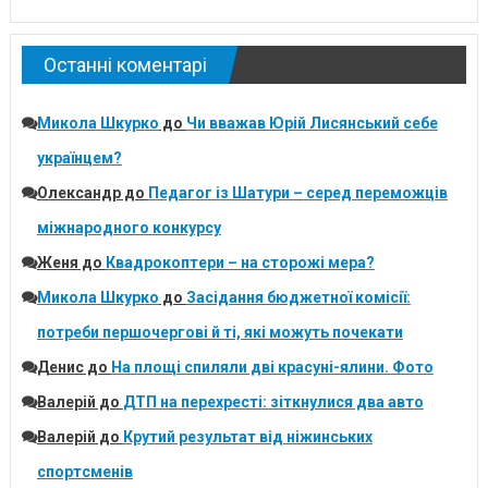
Останні коментарі
Микола Шкурко
до
Чи вважав Юрій Лисянський себе
українцем?
Олександр
до
Педагог із Шатури – серед переможців
міжнародного конкурсу
Женя
до
Квадрокоптери – на сторожі мера?
Микола Шкурко
до
Засідання бюджетної комісії:
потреби першочергові й ті, які можуть почекати
Денис
до
На площі спиляли дві красуні-ялини. Фото
Валерій
до
ДТП на перехресті: зіткнулися два авто
Валерій
до
Крутий результат від ніжинських
спортсменів