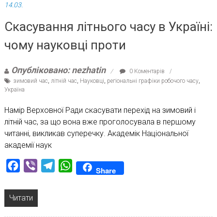
14.03.
Скасування літнього часу в Україні:
чому науковці проти
Опубліковано: nezhatin
0 Коментарів
зимовий час
,
літній час
,
Науковці
,
регіональні графіки робочого часу
,
Україна
Намір Верховної Ради скасувати перехід на зимовий і
літній час, за що вона вже проголосувала в першому
читанні, викликав суперечку. Академік Національної
академії наук
Facebook
Viber
Telegram
WhatsApp
Share
Читати