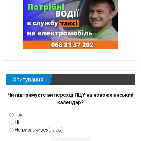
Опитування
Чи підтримуєте ви перехід ПЦУ на новоюліанський
календар?
Так
Ні
Не визначився(лась)