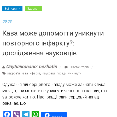
Всі новини
Здоров'я
09.03.
Кава може допомогти уникнути
повторного інфаркту?:
дослідження науковців
Опубліковано: nezhatin
0 Коментарів
здоров'я
,
кава інфаркт
,
Науковці
,
поради
,
уникнути
Одужання від серцевого нападу може зайняти кілька
місяців, і ви можете не уникнути чергового нападу, що
загрожує життю. Насправді, один серцевий напад
означає, що
Facebook
Viber
Telegram
WhatsApp
Share