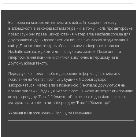
Всі права на матеріали, які містить цей сайт, охороняються у
відповідності із законодавством України, в тому числі, про авторське
право і суміжні права. Використання матерiалiв Nezhatin.com.ua для
друкованих видань дозволяється лише з письмової згоди редакції
сайту. Для iнтернет-видань обов’язковим є гiперпосилання на
Nezhatin.com.ua, відкрите для пошукових систем. Посилання та
гіперпосилання повинні міститися виключно в першому чи в
другому абзаці тексту.
Передрук, копiювання або вiдтворення iнформацiї, що мiстить
посилання на Nezhatin.com.ua у будь-якiй формi суворо
забороняється. Матеріали з позначкою (Реклама) друкуються на
правах реклами. Редакція Nezhatin.com.ua може не розділяти позицію
авторів розділу “Блог” і “Коментарі” та не несе відповідальність за
матеріали авторів та читачів розділу “Блог” і “Коментарі”.
Українці в Європі
новини Польщі та Німеччини