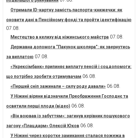
подальшого руйнування
Отримали ID-картку замість паспорта-книжечки: як
оновити дані в Пенсійному фонді та пройти ідентифікацію
07.08.
07.08.
Мистецтво в келиху від ніжинського майстра
Державна допомога “Пакунок школяра”: як звернутись
07.08.
за виплатою
«Укрексімбанк» припиняє виплату пенсій і соцдопомоги:
06.08.
що потрібно зробити отримувачам
06.08.
«Перший сніп зажинали – силу роду давали»
У Ніжині віряни відзначили Преображення Господнє та
06.08.
освятили перші плоди (відео)
«Він воював із забуттям»: загинув керівник пошукового
06.08.
загону «Плацдарм» Олексій Юков
У Ніжині через коротке замикання сталася пожежа в