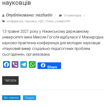
науковців
Опубліковано: nezhatin
0 Коментарів
конференція
,
Науковці
,
НДУ
,
Ніжин
,
університет
13 травня 2021 року у Ніжинському державному
університеті імені Миколи Гоголя відбулася V Міжнародна
науково-практична конференція для молодих науковців
«Науковий вимір соціально-педагогічних проблем
сьогодення», організована
Facebook
Viber
Telegram
WhatsApp
Share
Читати
Всі новини
Соціум