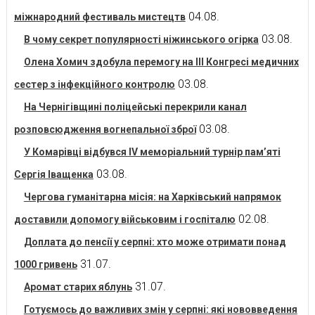
04.08.
міжнародний фестиваль мистецтв
03.08.
В чому секрет популярності ніжинського огірка
Олена Хомич здобула перемогу на ІІІ Конгресі медичних
03.08.
сестер з інфекційного контролю
На Чернігівщині поліцейські перекрили канал
03.08.
розповсюдження вогнепальної зброї
У Комарівці відбувся IV меморіальний турнір пам’яті
03.08.
Сергія Іващенка
Чергова гуманітарна місія: на Харківський напрямок
02.08.
доставили допомогу військовим і госпіталю
Доплата до пенсії у серпні: хто може отримати понад
31.07.
1000 гривень
31.07.
Аромат старих яблунь
Готуємось до важливих змін у серпні: які нововведення