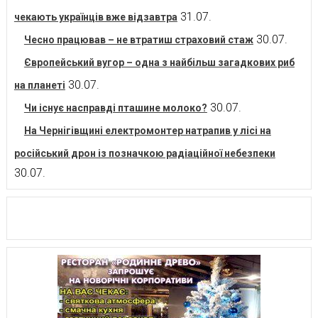
31.07.
чекають українців вже відзавтра
30.07.
Чесно працював – не втратиш страховий стаж
Європейський вугор – одна з найбільш загадкових риб
30.07.
на планеті
30.07.
Чи існує насправді пташине молоко?
На Чернігівщині електромонтер натрапив у лісі на
російський дрон із позначкою радіаційної небезпеки
30.07.