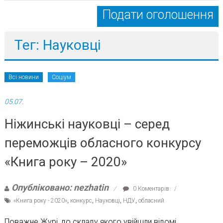
Подати оголошення
Тег: Науковці
Всі новини
Соціум
05.07.
Ніжинські науковці – серед
переможців обласного конкурсу
«Книга року – 2020»
Опубліковано: nezhatin
0 Коментарів
«Книга року - 2020»
,
конкурс
,
Науковці
,
НДУ
,
обласний
Поважне Журі, до складу якого увійшли відомі