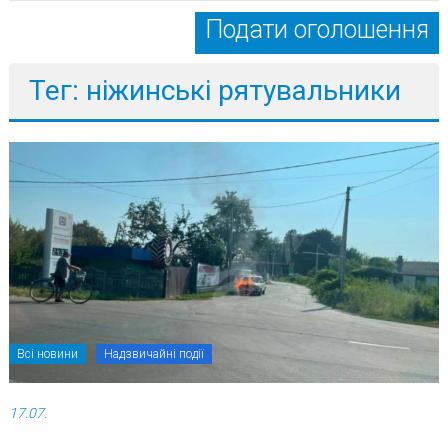
Подати оголошення
Тег: ніжинські рятувальники
Всі новини
Надзвичайні події
17.07.