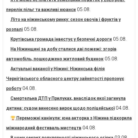
05.08.
перелік пільг та важливі нюанси
Літо на ніжинському ринку: сезон овочів і фруктів у
05.08.
розпалі
05.08.
Крутівська громада інвестує у безпечні дороги
На Ніжинщині за добу сталися дві пожежі: згорів
05.08.
автомобіль, пошкоджено житловий будинок
Актуальні вакансії у Ніжині: Ніжинська філія
Чернігівського обласного центру зайнятості пропонує
04.08.
роботу
Смертельна ДТП у Прилуках, внаслідок якої загинула
04.08.
дитина: судом винесено вирок щодо поліцейської
Переможні канікули: юна акторка з Ніжина підкорила
04.08.
міжнародний фестиваль мистецтв
03.08.
В чому секрет популярності ніжинського огірка