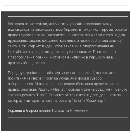
Всі права на матеріали, які містить цей сайт, охороняються у
відповідності із законодавством України, в тому числі, про авторське
право і суміжні права. Використання матерiалiв Nezhatin.com.ua для
друкованих видань дозволяється лише з письмової згоди редакції
сайту. Для iнтернет-видань обов’язковим є гiперпосилання на
Nezhatin.com.ua, відкрите для пошукових систем. Посилання та
гіперпосилання повинні міститися виключно в першому чи в
другому абзаці тексту.
Передрук, копiювання або вiдтворення iнформацiї, що мiстить
посилання на Nezhatin.com.ua у будь-якiй формi суворо
забороняється. Матеріали з позначкою (Реклама) друкуються на
правах реклами. Редакція Nezhatin.com.ua може не розділяти позицію
авторів розділу “Блог” і “Коментарі” та не несе відповідальність за
матеріали авторів та читачів розділу “Блог” і “Коментарі”.
Українці в Європі
новини Польщі та Німеччини