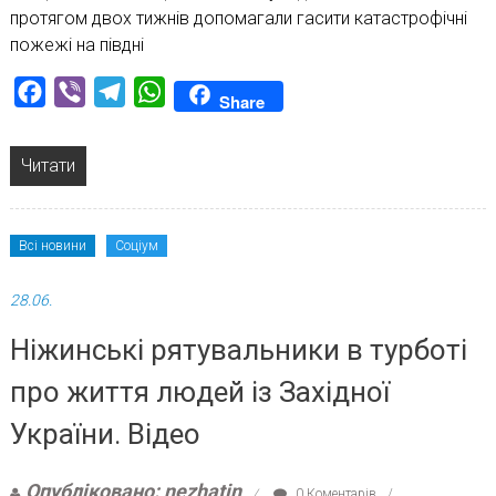
протягом двох тижнів допомагали гасити катастрофічні
пожежі на півдні
Facebook
Viber
Telegram
WhatsApp
Share
Читати
Всі новини
Соціум
28.06.
Ніжинські рятувальники в турботі
про життя людей із Західної
України. Відео
Опубліковано: nezhatin
0 Коментарів