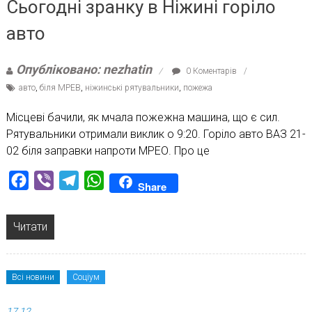
Сьогодні зранку в Ніжині горіло
авто
Опубліковано: nezhatin
0 Коментарів
авто
,
біля МРЕВ
,
ніжинські рятувальники
,
пожежа
Місцеві бачили, як мчала пожежна машина, що є сил.
Рятувальники отримали виклик о 9:20. Горіло авто ВАЗ 21-
02 біля заправки напроти МРЕО. Про це
Facebook
Viber
Telegram
WhatsApp
Share
Читати
Всі новини
Соціум
17.12.