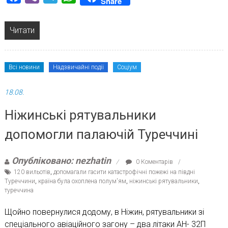
Share
Читати
Всі новини
Надзвичайні події
Соціум
18.08.
Ніжинські рятувальники
допомогли палаючій Туреччині
Опубліковано: nezhatin
0 Коментарів
120 вильотів
,
допомагали гасити катастрофічні пожежі на півдні
Туреччини
,
країна була охоплена полум'ям
,
ніжинські рятувальники
,
туреччина
Щойно повернулися додому, в Ніжин, рятувальники зі
спеціального авіаційного загону – два літаки АН- 32П