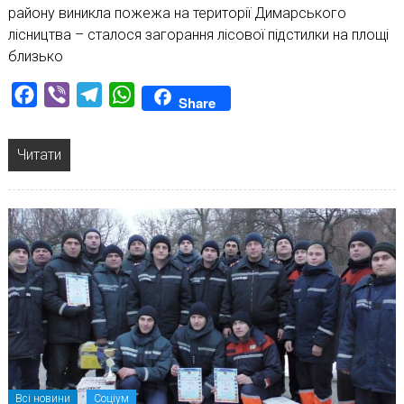
району виникла пожежа на території Димарського
лісництва – сталося загорання лісової підстилки на площі
близько
Facebook
Viber
Telegram
WhatsApp
Share
Читати
Всі новини
Соціум