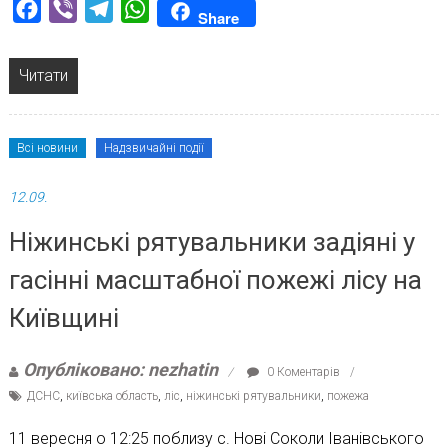
Facebook
Viber
Telegram
WhatsApp
Share
Читати
Всі новини
Надзвичайні події
12.09.
Ніжинські рятувальники задіяні у
гасінні масштабної пожежі лісу на
Київщині
Опубліковано: nezhatin
0 Коментарів
ДСНС
,
київська область
,
ліс
,
ніжинські рятувальники
,
пожежа
11 вересня о 12:25 поблизу с. Нові Соколи Іванівського