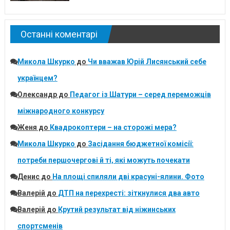
Останні коментарі
Микола Шкурко
до
Чи вважав Юрій Лисянський себе
українцем?
Олександр
до
Педагог із Шатури – серед переможців
міжнародного конкурсу
Женя
до
Квадрокоптери – на сторожі мера?
Микола Шкурко
до
Засідання бюджетної комісії:
потреби першочергові й ті, які можуть почекати
Денис
до
На площі спиляли дві красуні-ялини. Фото
Валерій
до
ДТП на перехресті: зіткнулися два авто
Валерій
до
Крутий результат від ніжинських
спортсменів