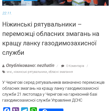
22.11.
Ніжинські рятувальники –
переможці обласних змагань на
кращу ланку газодимозахисної
служби
Опубліковано: nezhatin
0 Коментарів
мчс
,
ніжинські рятувальники
,
обласні змагання
У Чернігові серед рятувальників визначено переможців
обласних змагань на кращу ланку газодимозахисної
служби 21 листопада у Чернігові на гарнізонній базі
газодимозахисної служби Управління ДСНС
Facebook
Viber
Telegram
WhatsApp