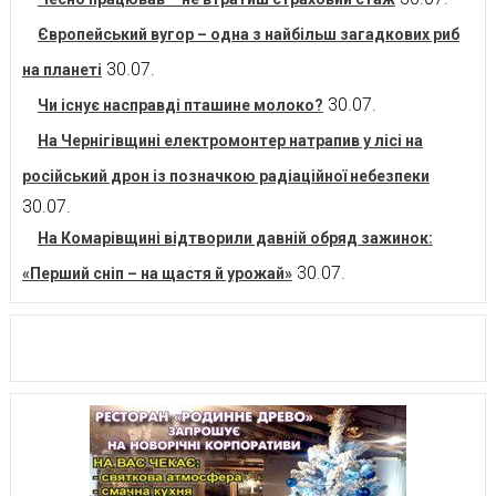
Європейський вугор – одна з найбільш загадкових риб
30.07.
на планеті
30.07.
Чи існує насправді пташине молоко?
На Чернігівщині електромонтер натрапив у лісі на
російський дрон із позначкою радіаційної небезпеки
30.07.
На Комарівщині відтворили давній обряд зажинок:
30.07.
«Перший сніп – на щастя й урожай»