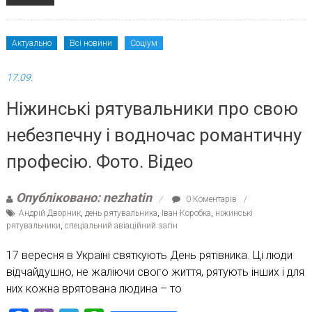
Актуально
Всі новини
Соціум
17.09.
Ніжинські рятувальники про свою
небезпечну і водночас романтичну
професію. Фото. Відео
Опубліковано: nezhatin
0 Коментарів
Андрій Дворник
,
день рятувальника
,
Іван Коробка
,
ніжинські
рятувальники
,
спеціальний авіаційний загін
17 вересня в Україні святкують День рятівника. Ці люди
відчайдушно, не жаліючи свого життя, рятують інших і для
них кожна врятована людина – то