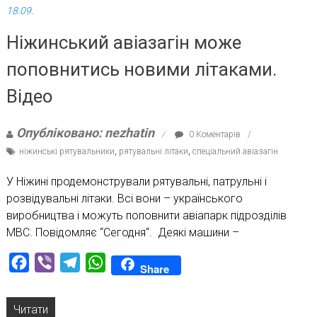
18.09.
Ніжинський авіазагін може
поповнитись новими літаками.
Відео
Опубліковано: nezhatin
0 Коментарів
ніжинські рятувальники
,
рятувальні літаки
,
спеціальний авіазагін
У Ніжині продемонстрували рятувальні, патрульні і
розвідувальні літаки. Всі вони – українського
виробництва і можуть поповнити авіапарк підрозділів
МВС. Повідомляє “Сегодня“. Деякі машини –
Facebook
Viber
Telegram
WhatsApp
Share
Читати