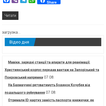
Share
Читати
загрузка...
Відео дня
Мавіки, зарядні станції та апарати для реанімації:
Християнський корпус передав вантаж на Запорізький та
07.08.
Покровський напрямки
На Бахмаччині рятуватимуть Будинок Кочубея від
07.08.
подальшого руйнування
Отримали ID-картку замість паспорта-книжечки: як