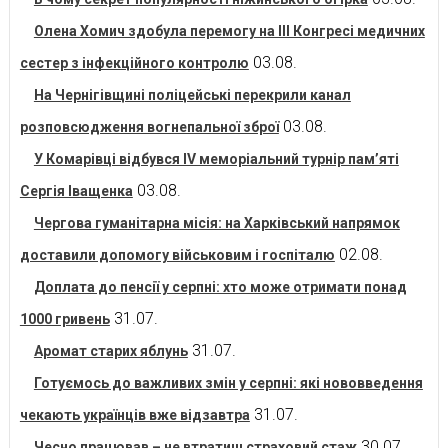
Олена Хомич здобула перемогу на ІІІ Конгресі медичних
03.08.
сестер з інфекційного контролю
На Чернігівщині поліцейські перекрили канал
03.08.
розповсюдження вогнепальної зброї
У Комарівці відбувся IV меморіальний турнір пам’яті
03.08.
Сергія Іващенка
Чергова гуманітарна місія: на Харківський напрямок
02.08.
доставили допомогу військовим і госпіталю
Доплата до пенсії у серпні: хто може отримати понад
31.07.
1000 гривень
31.07.
Аромат старих яблунь
Готуємось до важливих змін у серпні: які нововведення
31.07.
чекають українців вже відзавтра
30.07.
Чесно працював – не втратиш страховий стаж