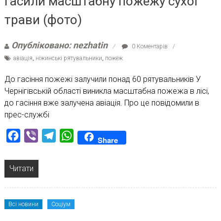
гасили масштабну пожежу сухої
трави (фото)
Опубліковано: nezhatin
0 Коментарів
авіація
,
ніжинські рятувальники
,
пожеж
До гасіння пожежі залучили понад 60 рятувальників У
Чернігівській області виникла масштабна пожежа в лісі,
до гасіння вже залучена авіація. Про це повідомили в
прес-службі
Facebook
Viber
Telegram
WhatsApp
Share
Читати
Всі новини
Соціум