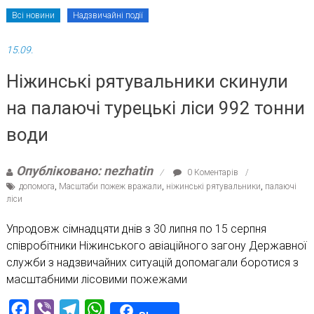
Всі новини
Надзвичайні події
15.09.
Ніжинські рятувальники скинули
на палаючі турецькі ліси 992 тонни
води
Опубліковано: nezhatin
0 Коментарів
допомога
,
Масштаби пожеж вражали
,
ніжинські рятувальники
,
палаючі
ліси
Упродовж сімнадцяти днів з 30 липня по 15 серпня
співробітники Ніжинського авіаційного загону Державної
служби з надзвичайних ситуацій допомагали боротися з
масштабними лісовими пожежами
Facebook
Viber
Telegram
WhatsApp