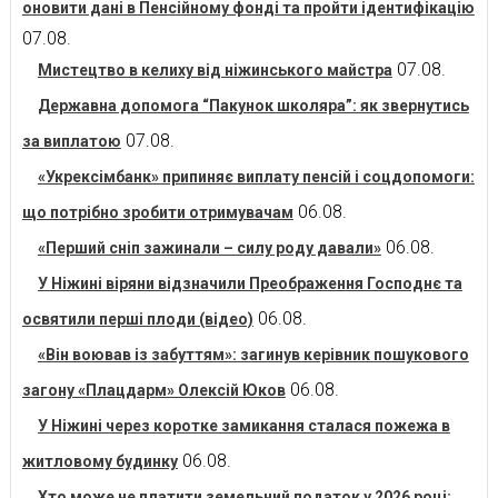
оновити дані в Пенсійному фонді та пройти ідентифікацію
07.08.
07.08.
Мистецтво в келиху від ніжинського майстра
Державна допомога “Пакунок школяра”: як звернутись
07.08.
за виплатою
«Укрексімбанк» припиняє виплату пенсій і соцдопомоги:
06.08.
що потрібно зробити отримувачам
06.08.
«Перший сніп зажинали – силу роду давали»
У Ніжині віряни відзначили Преображення Господнє та
06.08.
освятили перші плоди (відео)
«Він воював із забуттям»: загинув керівник пошукового
06.08.
загону «Плацдарм» Олексій Юков
У Ніжині через коротке замикання сталася пожежа в
06.08.
житловому будинку
Хто може не платити земельний податок у 2026 році: