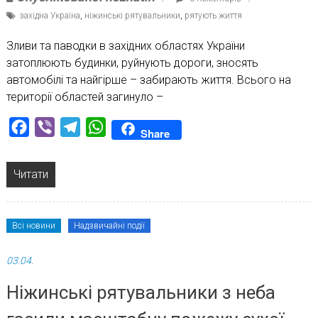
західна Україна
,
ніжинські рятувальники
,
рятують життя
Зливи та паводки в західних областях України
затоплюють будинки, руйнують дороги, зносять
автомобілі та найгірше – забирають життя. Всього на
території областей загинуло –
Facebook
Viber
Telegram
WhatsApp
Share
Читати
Всі новини
Надзвичайні події
03.04.
Ніжинські рятувальники з неба