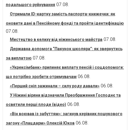
07.08.
подальшого руйнування
Отримали ID-картку замість паспорта-книжечки: як
оновити дані в Пенсійному фонді та пройти ідентифікацію
07.08.
07.08.
Мистецтво в келиху від ніжинського майстра
Державна допомога “Пакунок школяра”: як звернутись
07.08.
за виплатою
«Укрексімбанк» припиняє виплату пенсій і соцдопомоги:
06.08.
що потрібно зробити отримувачам
06.08.
«Перший сніп зажинали – силу роду давали»
У Ніжині віряни відзначили Преображення Господнє та
06.08.
освятили перші плоди (відео)
«Він воював із забуттям»: загинув керівник пошукового
06.08.
загону «Плацдарм» Олексій Юков