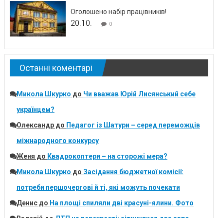
Оголошено набір працівників!
20.10.
0
Останні коментарі
Микола Шкурко
до
Чи вважав Юрій Лисянський себе
українцем?
Олександр
до
Педагог із Шатури – серед переможців
міжнародного конкурсу
Женя
до
Квадрокоптери – на сторожі мера?
Микола Шкурко
до
Засідання бюджетної комісії:
потреби першочергові й ті, які можуть почекати
Денис
до
На площі спиляли дві красуні-ялини. Фото