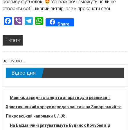
розпису футболок.
Усі бажаючі зможуть не лише
створити собі цікавий витвір, але й прокачати свої
Facebook
Viber
Telegram
WhatsApp
Share
Читати
загрузка...
Відео дня
Мавіки, зарядні станції та апарати для реанімації:
Християнський корпус передав вантаж на Запорізький та
07.08.
Покровський напрямки
На Бахмаччині рятуватимуть Будинок Кочубея від