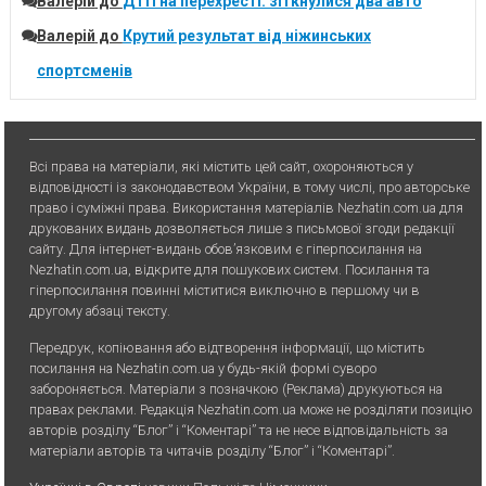
Валерій
до
ДТП на перехресті: зіткнулися два авто
Валерій
до
Крутий результат від ніжинських
спортсменів
Всі права на матеріали, які містить цей сайт, охороняються у
відповідності із законодавством України, в тому числі, про авторське
право і суміжні права. Використання матерiалiв Nezhatin.com.ua для
друкованих видань дозволяється лише з письмової згоди редакції
сайту. Для iнтернет-видань обов’язковим є гiперпосилання на
Nezhatin.com.ua, відкрите для пошукових систем. Посилання та
гіперпосилання повинні міститися виключно в першому чи в
другому абзаці тексту.
Передрук, копiювання або вiдтворення iнформацiї, що мiстить
посилання на Nezhatin.com.ua у будь-якiй формi суворо
забороняється. Матеріали з позначкою (Реклама) друкуються на
правах реклами. Редакція Nezhatin.com.ua може не розділяти позицію
авторів розділу “Блог” і “Коментарі” та не несе відповідальність за
матеріали авторів та читачів розділу “Блог” і “Коментарі”.