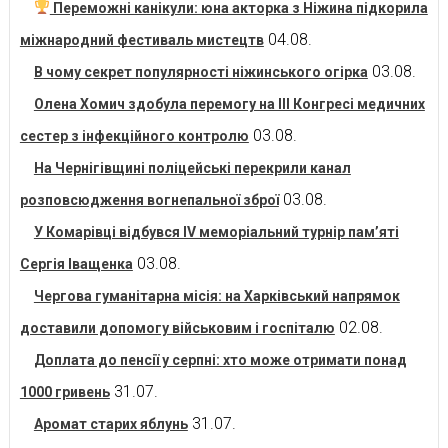
Переможні канікули: юна акторка з Ніжина підкорила
04.08.
міжнародний фестиваль мистецтв
03.08.
В чому секрет популярності ніжинського огірка
Олена Хомич здобула перемогу на ІІІ Конгресі медичних
03.08.
сестер з інфекційного контролю
На Чернігівщині поліцейські перекрили канал
03.08.
розповсюдження вогнепальної зброї
У Комарівці відбувся IV меморіальний турнір пам’яті
03.08.
Сергія Іващенка
Чергова гуманітарна місія: на Харківський напрямок
02.08.
доставили допомогу військовим і госпіталю
Доплата до пенсії у серпні: хто може отримати понад
31.07.
1000 гривень
31.07.
Аромат старих яблунь