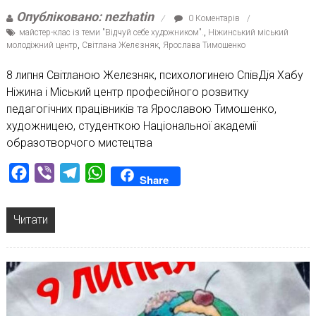
Опубліковано: nezhatin
0 Коментарів
майстер-клас із теми "Відчуй себе художником".
,
Ніжинський міський
молодіжний центр
,
Світлана Желєзняк
,
Ярослава Тимошенко
8 липня Світланою Желєзняк, психологинею СпівДія Хабу
Ніжина і Міський центр професійного розвитку
педагогічних працівників та Ярославою Тимошенко,
художницею, студенткою Національної академії
образотворчого мистецтва
Facebook
Viber
Telegram
WhatsApp
Share
Читати