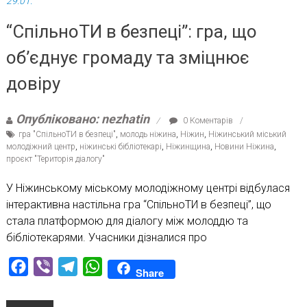
29.01.
“СпільноТИ в безпеці”: гра, що
об’єднує громаду та зміцнює
довіру
Опубліковано: nezhatin
0 Коментарів
гра "СпільноТИ в безпеці"
,
молодь ніжина
,
Ніжин
,
Ніжинський міський
молодіжний центр
,
ніжинські бібліотекарі
,
Ніжинщина
,
Новини Ніжина
,
проєкт "Територія діалогу"
У Ніжинському міському молодіжному центрі відбулася
інтерактивна настільна гра “СпільноТИ в безпеці”, що
стала платформою для діалогу між молоддю та
бібліотекарями. Учасники дізналися про
Facebook
Viber
Telegram
WhatsApp
Share