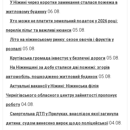
У Ніжині через коротке замикання сталася пожежа в
06.08.
житловому будинку
Хто може не платити земельний податок у 2026 році:
05.08.
перелік пільг та важливі нюанси
Літо на ніжинському ринку: сезон овочів і фруктів у
05.08.
розпалі
05.08.
Крутівська громада інвестує у безпечні дороги
На Ніжинщині за добу сталися дві пожежі: згорів
05.08.
автомобіль, пошкоджено житловий будинок
Актуальні вакансії у Ніжині: Ніжинська філія
Чернігівського обласного центру зайнятості пропонує
04.08.
роботу
Смертельна ДТП у Прилуках, внаслідок якої загинула
04.08.
дитина: судом винесено вирок щодо поліцейської