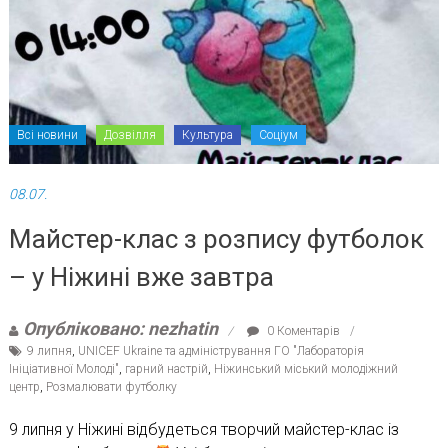
Всі новини
Дозвілля
Культура
Соціум
08.07.
Майстер-клас з розпису футболок
– у Ніжині вже завтра
Опубліковано: nezhatin
0 Коментарів
9 липня
,
UNICEF Ukraine та адміністрування ГО "Лабораторія
Ініціативної Молоді"
,
гарний настрій
,
Ніжинський міський молодіжний
центр
,
Розмалювати футболку
9 липня у Ніжині відбудеться творчий майстер-клас із