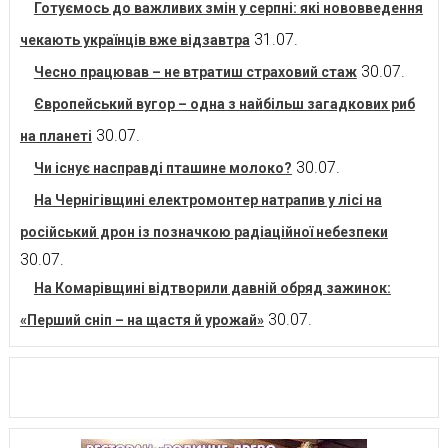
Готуємось до важливих змін у серпні: які нововведення
31.07.
чекають українців вже відзавтра
30.07.
Чесно працював – не втратиш страховий стаж
Європейський вугор – одна з найбільш загадкових риб
30.07.
на планеті
30.07.
Чи існує насправді пташине молоко?
На Чернігівщині електромонтер натрапив у лісі на
російський дрон із позначкою радіаційної небезпеки
30.07.
На Комарівщині відтворили давній обряд зажинок:
30.07.
«Перший сніп – на щастя й урожай»