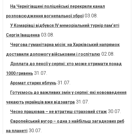
На Чернігівщині поліцейські перекрили канал
03.08.
розповсюдження вогнепальної зброї
У Комарівці відбувся IV меморіальний турнір пам’яті
03.08.
Сергія Іващенка
Чергова гуманітарна місія: на Харківський напрямок
02.08.
доставили допомогу військовим і госпіталю
Доплата до пенсії у серпні: хто може отримати понад
31.07.
1000 гривень
31.07.
Аромат старих яблунь
Готуємось до важливих змін у серпні: які нововведення
31.07.
чекають українців вже відзавтра
30.07.
Чесно працював – не втратиш страховий стаж
Європейський вугор – одна з найбільш загадкових риб
30.07.
на планеті