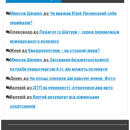
Микола Шкурко
до
Чи вважав Юрій Лисянський себе
українцем?
Олександр
до
Педагог із Шатури – серед переможців
міжнародного конкурсу
Женя
до
Квадрокоптери – на сторожі мера?
Микола Шкурко
до
Засідання бюджетної комісії:
потреби першочергові й ті, які можуть почекати
Денис
до
На площі спиляли дві красуні-ялини. Фото
Валерій
до
ДТП на перехресті: зіткнулися два авто
Валерій
до
Крутий результат від ніжинських
спортсменів