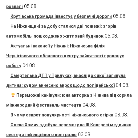
05.08.
розпалі
05.08.
Крутівська громада інвестує у безпечні дороги
На Ніжинщині за добу сталися дві пожежі: згорів
05.08.
автомобіль, пошкоджено житловий будинок
Актуальні вакансії у Ніжині: Ніжинська філія
Чернігівського обласного центру зайнятості пропонує
04.08.
роботу
Смертельна ДТП у Прилуках, внаслідок якої загинула
04.08.
дитина: судом винесено вирок щодо поліцейської
Переможні канікули: юна акторка з Ніжина підкорила
04.08.
міжнародний фестиваль мистецтв
03.08.
В чому секрет популярності ніжинського огірка
Олена Хомич здобула перемогу на ІІІ Конгресі медичних
03.08.
сестер з інфекційного контролю