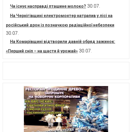
30.07.
Чи існує насправді пташине молоко?
На Чернігівщині електромонтер натрапив у лісі на
російський дрон із позначкою радіаційної небезпеки
30.07.
На Комарівщині відтворили давній обряд зажинок:
30.07.
«Перший сніп – на щастя й урожай»