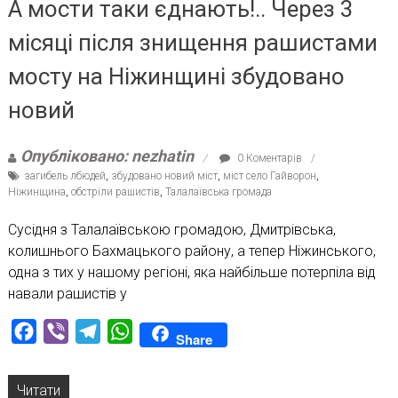
А мости таки єднають!.. Через 3
місяці після знищення рашистами
мосту на Ніжинщині збудовано
новий
Опубліковано: nezhatin
0 Коментарів
загибель лбюдей
,
збудовано новий міст
,
міст село Гайворон
,
Ніжинщина
,
обстріли рашистів
,
Талалаївська громада
Сусідня з Талалаївською громадою, Дмитрівська,
колишнього Бахмацького району, а тепер Ніжинського,
одна з тих у нашому регіоні, яка найбільше потерпіла від
навали рашистів у
Facebook
Viber
Telegram
WhatsApp
Share
Читати