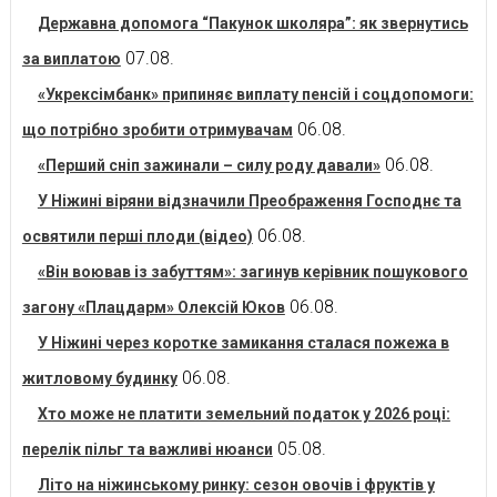
Державна допомога “Пакунок школяра”: як звернутись
07.08.
за виплатою
«Укрексімбанк» припиняє виплату пенсій і соцдопомоги:
06.08.
що потрібно зробити отримувачам
06.08.
«Перший сніп зажинали – силу роду давали»
У Ніжині віряни відзначили Преображення Господнє та
06.08.
освятили перші плоди (відео)
«Він воював із забуттям»: загинув керівник пошукового
06.08.
загону «Плацдарм» Олексій Юков
У Ніжині через коротке замикання сталася пожежа в
06.08.
житловому будинку
Хто може не платити земельний податок у 2026 році:
05.08.
перелік пільг та важливі нюанси
Літо на ніжинському ринку: сезон овочів і фруктів у