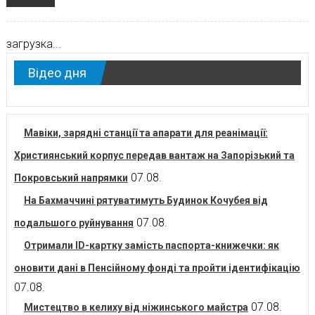
загрузка...
Відео дня
Мавіки, зарядні станції та апарати для реанімації:
Християнський корпус передав вантаж на Запорізький та
07.08.
Покровський напрямки
На Бахмаччині рятуватимуть Будинок Кочубея від
07.08.
подальшого руйнування
Отримали ID-картку замість паспорта-книжечки: як
оновити дані в Пенсійному фонді та пройти ідентифікацію
07.08.
07.08.
Мистецтво в келиху від ніжинського майстра