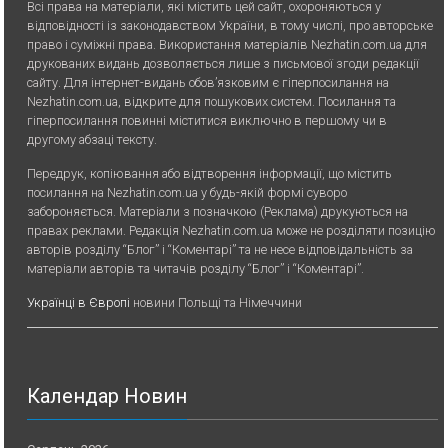
Всі права на матеріали, які містить цей сайт, охороняються у
відповідності із законодавством України, в тому числі, про авторське
право і суміжні права. Використання матерiалiв Nezhatin.com.ua для
друкованих видань дозволяється лише з письмової згоди редакції
сайту. Для iнтернет-видань обов’язковим є гiперпосилання на
Nezhatin.com.ua, відкрите для пошукових систем. Посилання та
гіперпосилання повинні міститися виключно в першому чи в
другому абзаці тексту.
Передрук, копiювання або вiдтворення iнформацiї, що мiстить
посилання на Nezhatin.com.ua у будь-якiй формi суворо
забороняється. Матеріали з позначкою (Реклама) друкуються на
правах реклами. Редакція Nezhatin.com.ua може не розділяти позицію
авторів розділу “Блог” і “Коментарі” та не несе відповідальність за
матеріали авторів та читачів розділу “Блог” і “Коментарі”.
Українці в Європі
новини Польщі та Німеччини
Календар Новин