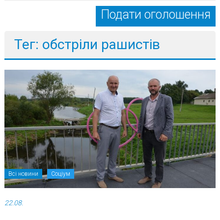
Подати оголошення
Тег: обстріли рашистів
Всі новини
Соціум
22.08.