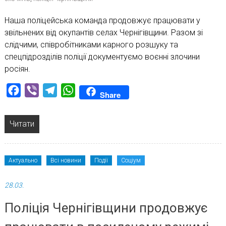
Наша поліцейська команда продовжує працювати у
звільнених від окупантів селах Чернігівщини. Разом зі
слідчими, співробітниками карного розшуку та
спецпідрозділів поліції документуємо воєнні злочини
росіян.
Facebook
Viber
Telegram
WhatsApp
Share
Читати
Актуально
Всі новини
Події
Соціум
28.03.
Поліція Чернігівщини продовжує