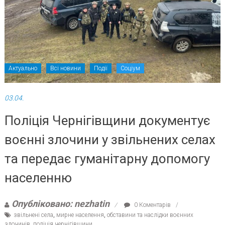
Актуально
Всі новини
Події
Соціум
03.04.
Поліція Чернігівщини документує
воєнні злочини у звільнених селах
та передає гуманітарну допомогу
населенню
Опубліковано: nezhatin
0 Коментарів
звільнені села
,
мирне населення
,
обставини та наслідки воєнних
злочинів
,
поліція чернігівщини