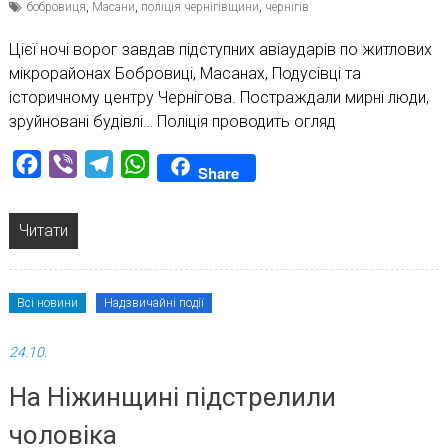
бобровиця
,
Масани
,
поліція чернігівщини
,
чернігів
Цієї ночі ворог завдав підступних авіаударів по житлових
мікрорайонах Бобровиці, Масанах, Подусівці та
історичному центру Чернігова. Постраждали мирні люди,
зруйновані будівлі… Поліція проводить огляд
Facebook
Viber
Telegram
WhatsApp
Share
Читати
Всі новини
Надзвичайні події
24.10.
На Ніжинщині підстрелили
чоловіка