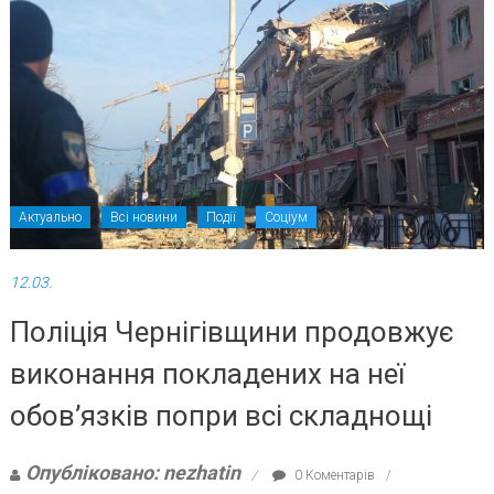
Актуально
Всі новини
Події
Соціум
12.03.
Поліція Чернігівщини продовжує
виконання покладених на неї
обов’язків попри всі складнощі
Опубліковано: nezhatin
0 Коментарів