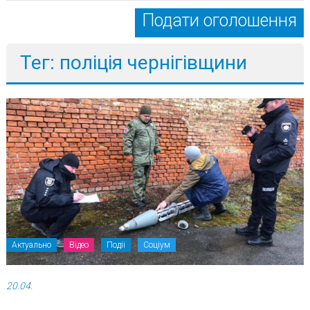
Подати оголошення
Тег: поліція чернігівщини
Актуально
Відео
Події
Соціум
20.04.