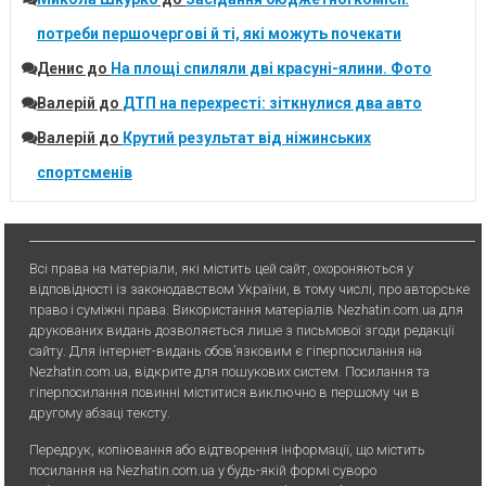
потреби першочергові й ті, які можуть почекати
Денис
до
На площі спиляли дві красуні-ялини. Фото
Валерій
до
ДТП на перехресті: зіткнулися два авто
Валерій
до
Крутий результат від ніжинських
спортсменів
Всі права на матеріали, які містить цей сайт, охороняються у
відповідності із законодавством України, в тому числі, про авторське
право і суміжні права. Використання матерiалiв Nezhatin.com.ua для
друкованих видань дозволяється лише з письмової згоди редакції
сайту. Для iнтернет-видань обов’язковим є гiперпосилання на
Nezhatin.com.ua, відкрите для пошукових систем. Посилання та
гіперпосилання повинні міститися виключно в першому чи в
другому абзаці тексту.
Передрук, копiювання або вiдтворення iнформацiї, що мiстить
посилання на Nezhatin.com.ua у будь-якiй формi суворо