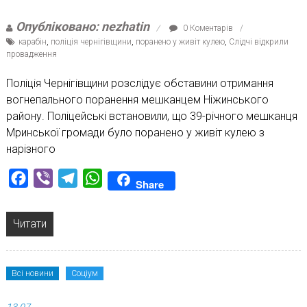
Опубліковано: nezhatin
0 Коментарів
карабін
,
поліція чернігівщини
,
поранено у живіт кулею
,
Слідчі відкрили
провадження
Поліція Чернігівщини розслідує обставини отримання
вогнепального поранення мешканцем Ніжинського
району. Поліцейські встановили, що 39-річного мешканця
Мринської громади було поранено у живіт кулею з
нарізного
Facebook
Viber
Telegram
WhatsApp
Share
Читати
Всі новини
Соціум
13.07.