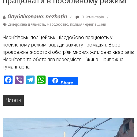
працювати в посиленому режимі
Опубліковано: nezhatin
0 Коментарів
диверсійна діяльність
,
мародерство
,
поліція чернігівщини
Чернігівські поліцейські цілодобово працюють у
посиленому режимі заради захисту громадян. Ворог
продовжив жорстокі обстріли мирних житлових кварталів
Чернігова та обстріляв передмістя Ніжина. Найважча
гуманітарна
Facebook
Viber
Telegram
WhatsApp
Share
Читати