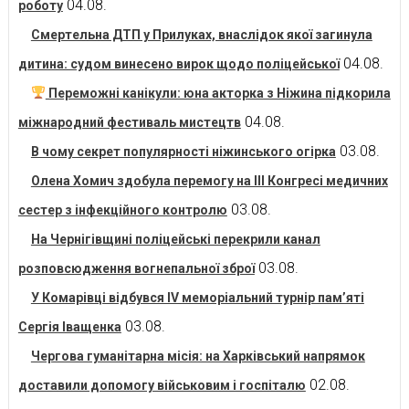
04.08.
роботу
Смертельна ДТП у Прилуках, внаслідок якої загинула
04.08.
дитина: судом винесено вирок щодо поліцейської
Переможні канікули: юна акторка з Ніжина підкорила
04.08.
міжнародний фестиваль мистецтв
03.08.
В чому секрет популярності ніжинського огірка
Олена Хомич здобула перемогу на ІІІ Конгресі медичних
03.08.
сестер з інфекційного контролю
На Чернігівщині поліцейські перекрили канал
03.08.
розповсюдження вогнепальної зброї
У Комарівці відбувся IV меморіальний турнір пам’яті
03.08.
Сергія Іващенка
Чергова гуманітарна місія: на Харківський напрямок
02.08.
доставили допомогу військовим і госпіталю