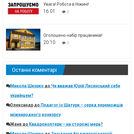
Увага! Робота в Ніжині!
16.01.
0
Оголошено набір працівників!
20.10.
0
Останні коментарі
Микола Шкурко
до
Чи вважав Юрій Лисянський себе
українцем?
Олександр
до
Педагог із Шатури – серед переможців
міжнародного конкурсу
Женя
до
Квадрокоптери – на сторожі мера?
Микола Шкурко
до
Засідання бюджетної комісії: