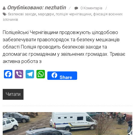
Опубліковано: nezhatin
0 Коментарів
безпекові заходи
,
мародери
,
поліція чернігівщини
,
фіксація воєнних
злочинів
Поліцейські Чернігівщини продовжують цілодобово
забезпечувати правопорядок та безпеку мешканців
області Поліція проводить безпекові заходи та
допомагає громадянам у звільнених громадах. Триває
активна робота з
Facebook
Viber
Telegram
WhatsApp
Share
Читати