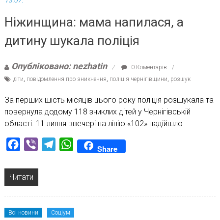
Ніжинщина: мама напилася, а
дитину шукала поліція
Опубліковано: nezhatin
0 Коментарів
діти
,
повідомлення про зникнення
,
поліція чернігівщини
,
розшук
За перших шість місяців цього року поліція розшукала та
повернула додому 118 зниклих дітей у Чернігівській
області. 11 липня ввечері на лінію «102» надійшло
Facebook
Viber
Telegram
WhatsApp
Share
Читати
Всі новини
Соціум