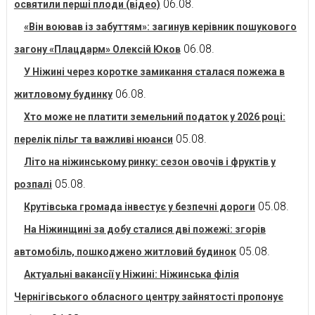
06.08.
освятили перші плоди (відео)
«Він воював із забуттям»: загинув керівник пошукового
06.08.
загону «Плацдарм» Олексій Юков
У Ніжині через коротке замикання сталася пожежа в
06.08.
житловому будинку
Хто може не платити земельний податок у 2026 році:
05.08.
перелік пільг та важливі нюанси
Літо на ніжинському ринку: сезон овочів і фруктів у
05.08.
розпалі
05.08.
Крутівська громада інвестує у безпечні дороги
На Ніжинщині за добу сталися дві пожежі: згорів
05.08.
автомобіль, пошкоджено житловий будинок
Актуальні вакансії у Ніжині: Ніжинська філія
Чернігівського обласного центру зайнятості пропонує