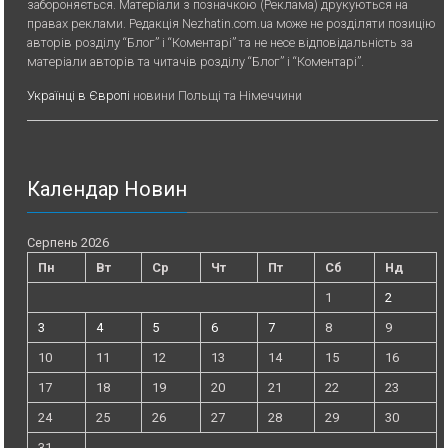
забороняється. Матеріали з позначкою (Реклама) друкуються на
правах реклами. Редакція Nezhatin.com.ua може не розділяти позицію
авторів розділу “Блог” і “Коментарі” та не несе відповідальність за
матеріали авторів та читачів розділу “Блог” і “Коментарі”.
Українці в Європі
новини Польщі та Німеччини
Календар Новин
Серпень 2026
Пн
Вт
Ср
Чт
Пт
Сб
Нд
1
2
3
4
5
6
7
8
9
10
11
12
13
14
15
16
17
18
19
20
21
22
23
24
25
26
27
28
29
30
31