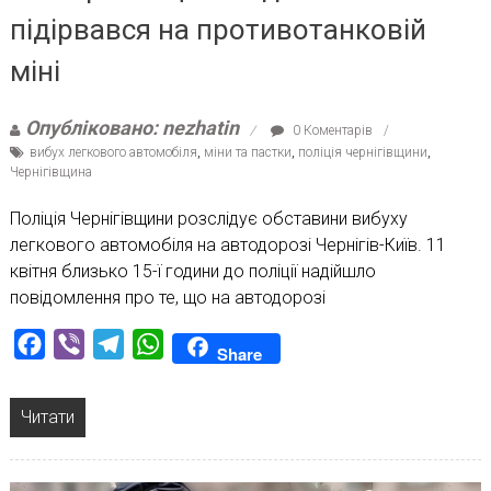
підірвався на противотанковій
міні
Опубліковано: nezhatin
0 Коментарів
вибух легкового автомобіля
,
міни та пастки
,
поліція чернігівщини
,
Чернігівщина
Поліція Чернігівщини розслідує обставини вибуху
легкового автомобіля на автодорозі Чернігів-Київ. 11
квітня близько 15-ї години до поліції надійшло
повідомлення про те, що на автодорозі
Facebook
Viber
Telegram
WhatsApp
Share
Читати