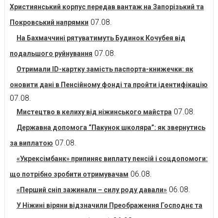
Християнський корпус передав вантаж на Запорізький та
07.08.
Покровський напрямки
На Бахмаччині рятуватимуть Будинок Кочубея від
07.08.
подальшого руйнування
Отримали ID-картку замість паспорта-книжечки: як
оновити дані в Пенсійному фонді та пройти ідентифікацію
07.08.
07.08.
Мистецтво в келиху від ніжинського майстра
Державна допомога “Пакунок школяра”: як звернутись
07.08.
за виплатою
«Укрексімбанк» припиняє виплату пенсій і соцдопомоги:
06.08.
що потрібно зробити отримувачам
06.08.
«Перший сніп зажинали – силу роду давали»
У Ніжині віряни відзначили Преображення Господнє та