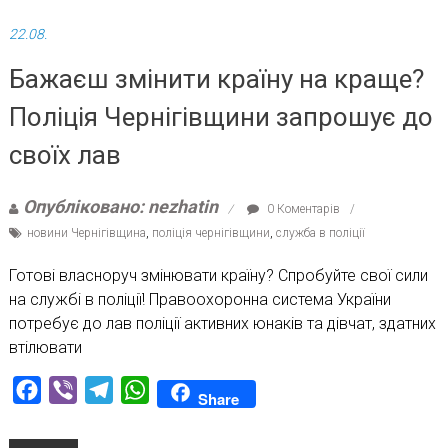
22.08.
Бажаєш змінити країну на краще?
Поліція Чернігівщини запрошує до
своїх лав
Опубліковано: nezhatin
0 Коментарів
новини Чернігівщина
,
поліція чернігівщини
,
служба в поліції
Готові власноруч змінювати країну? Спробуйте свої сили
на службі в поліції! Правоохоронна система України
потребує до лав поліції активних юнаків та дівчат, здатних
втілювати
Facebook
Viber
Telegram
WhatsApp
Share