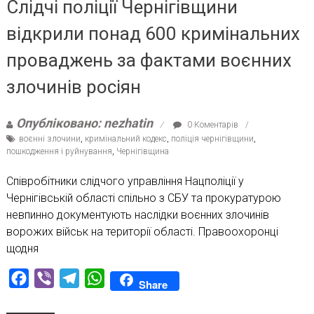
Слідчі поліції Чернігівщини
відкрили понад 600 кримінальних
проваджень за фактами воєнних
злочинів росіян
Опубліковано: nezhatin
0 Коментарів
воєнні злочини
,
кримінальний кодекс
,
поліція чернігівщини
,
пошкодження і руйнування
,
Чернігівщина
Співробітники слідчого управління Нацполіції у
Чернігівській області спільно з СБУ та прокуратурою
невпинно документують наслідки воєнних злочинів
ворожих військ на території області. Правоохоронці
щодня
Facebook
Viber
Telegram
WhatsApp
Share