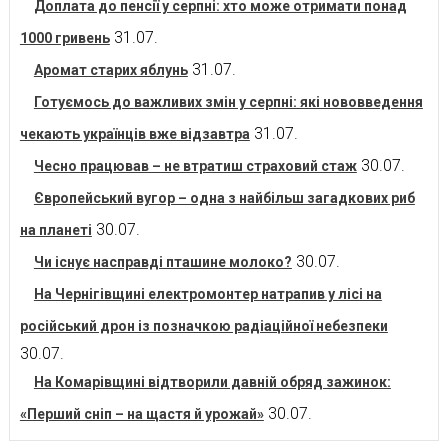
Доплата до пенсії у серпні: хто може отримати понад
31.07.
1000 гривень
31.07.
Аромат старих яблунь
Готуємось до важливих змін у серпні: які нововведення
31.07.
чекають українців вже відзавтра
30.07.
Чесно працював – не втратиш страховий стаж
Європейський вугор – одна з найбільш загадкових риб
30.07.
на планеті
30.07.
Чи існує насправді пташине молоко?
На Чернігівщині електромонтер натрапив у лісі на
російський дрон із позначкою радіаційної небезпеки
30.07.
На Комарівщині відтворили давній обряд зажинок:
30.07.
«Перший сніп – на щастя й урожай»