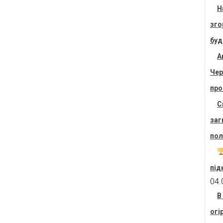
Н
зго
буд
А
Чер
про
С
заг
пол
під
04.
В
огі