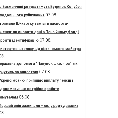
а Бахмаччині рятуватимуть Будинок Кочубея
07.08.
 подальшого руйнування
тримали ID-картку замість паспорта-
жечки: як оновити дані в Пенсійному фонді
07.08.
пройти ідентифікацію
истецтво в келиху від ніжинського майстра
08.
ержавна допомога “Пакунок школяра”: як
07.08.
рнутись за виплатою
Укрексімбанк» припиняє виплату пенсій і
допомоги: що потрібно зробити
06.08.
имувачам
Перший сніп зажинали – силу роду давали»
08.