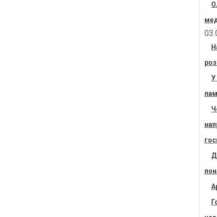
О
мед
03.
Н
роз
У
пам
Ч
нап
гос
Д
пон
А
Г