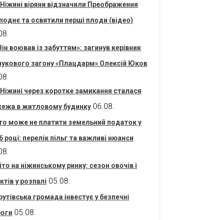
 Ніжині віряни відзначили Преображення
поднє та освятили перші плоди (відео)
08.
Він воював із забуттям»: загинув керівник
укового загону «Плацдарм» Олексій Юков
08.
 Ніжині через коротке замикання сталася
06.08.
ежа в житловому будинку
то може не платити земельний податок у
6 році: перелік пільг та важливі нюанси
08.
іто на ніжинському ринку: сезон овочів і
05.08.
ктів у розпалі
рутівська громада інвестує у безпечні
05.08.
оги