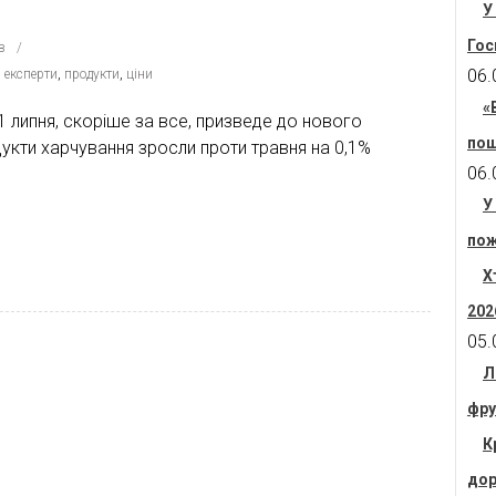
У
Гос
в
06.
 експерти
,
продукти
,
ціни
«
1 липня, скоріше за все, призведе до нового
пош
одукти харчування зросли проти травня на 0,1%
06.
У
пож
Х
202
05.
Л
фру
К
дор