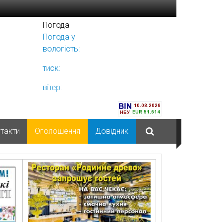
Погода
Погода у
Ніжині
вологість:
тиск:
вітер:
такти
Оголошення
Довідник