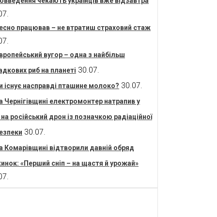
овведення чекають українців вже відзавтра
07.
есно працював – не втратиш страховий стаж
07.
вропейський вугор – одна з найбільш
30.07.
адкових риб на планеті
30.07.
и існує насправді пташине молоко?
а Чернігівщині електромонтер натрапив у
і на російський дрон із позначкою радіаційної
30.07.
езпеки
а Комарівщині відтворили давній обряд
инок: «Перший сніп – на щастя й урожай»
07.