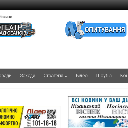
Ніжина
оради
Заходи
Стратегія
Відео
Шоубіз
Кон