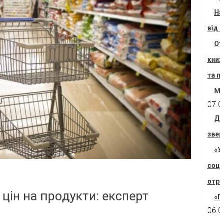
Н
від
О
кни
та 
М
07.
Д
зве
«
соц
отр
 цін на продукти: експерт
«
06.