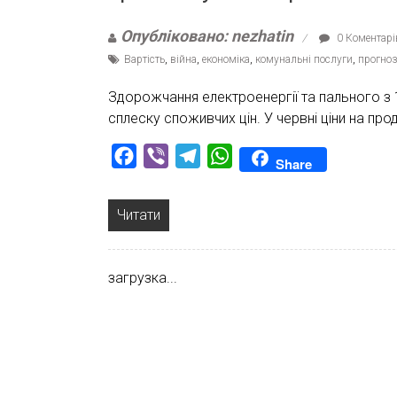
Опубліковано: nezhatin
0 Коментарі
Вартість
,
війна
,
економіка
,
комунальні послуги
,
прогноз
Здорожчання електроенергії та пального з 
сплеску споживчих цін. У червні ціни на пр
Facebook
Viber
Telegram
WhatsApp
Share
Читати
загрузка...