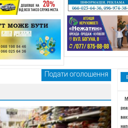
Подати оголошення
М
реа
ван
нап