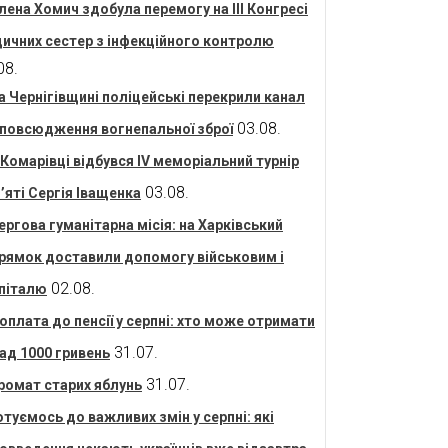
лена Хомич здобула перемогу на ІІІ Конгресі
ичних сестер з інфекційного контролю
08.
а Чернігівщині поліцейські перекрили канал
03.08.
повсюдження вогнепальної зброї
 Комарівці відбувся IV меморіальний турнір
03.08.
’яті Сергія Іващенка
ергова гуманітарна місія: на Харківський
рямок доставили допомогу військовим і
02.08.
піталю
оплата до пенсії у серпні: хто може отримати
31.07.
ад 1000 гривень
31.07.
ромат старих яблунь
отуємось до важливих змін у серпні: які