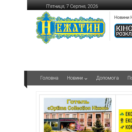
Перейти
П’ятниця, 7 Серпня, 2026
до
вмісту
Новини 
Головна
Новини
Допомога
П