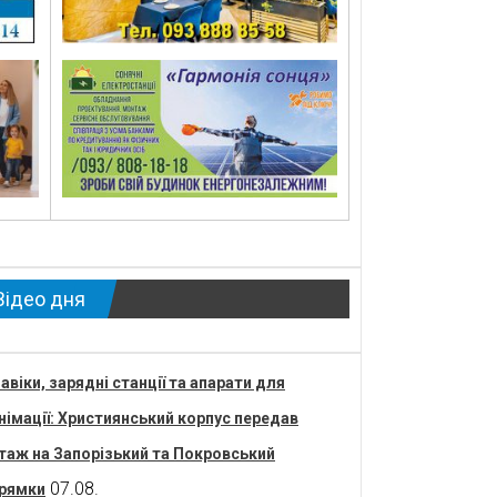
Відео дня
авіки, зарядні станції та апарати для
німації: Християнський корпус передав
таж на Запорізький та Покровський
07.08.
рямки