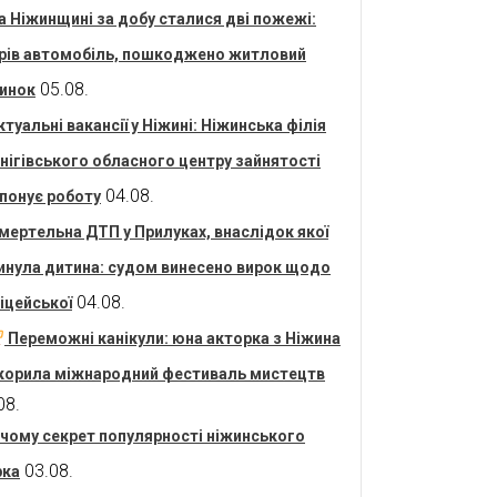
а Ніжинщині за добу сталися дві пожежі:
рів автомобіль, пошкоджено житловий
05.08.
инок
ктуальні вакансії у Ніжині: Ніжинська філія
нігівського обласного центру зайнятості
04.08.
понує роботу
мертельна ДТП у Прилуках, внаслідок якої
инула дитина: судом винесено вирок щодо
04.08.
іцейської
Переможні канікули: юна акторка з Ніжина
корила міжнародний фестиваль мистецтв
08.
 чому секрет популярності ніжинського
03.08.
рка