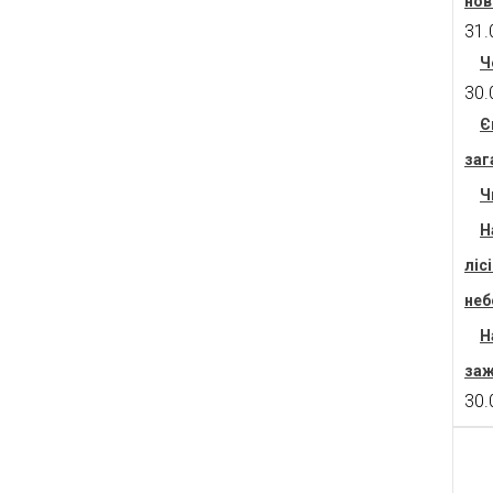
нов
31.
Ч
30.
Є
заг
Ч
Н
ліс
неб
Н
заж
30.