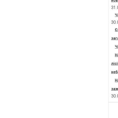
нов
31.
Ч
30.
Є
заг
Ч
Н
ліс
неб
Н
заж
30.