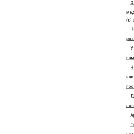
О
мед
03.
Н
роз
У
пам
Ч
нап
гос
Д
пон
А
Г