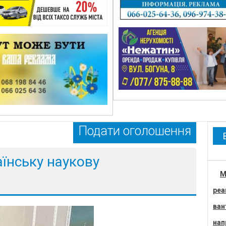
Подати оголошення
аїнську наукову
М
реа
ван
нап