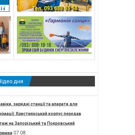
Відео дня
авіки, зарядні станції та апарати для
німації: Християнський корпус передав
таж на Запорізький та Покровський
07.08.
рямки