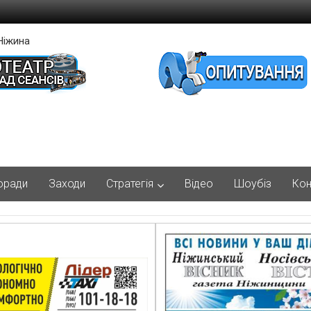
Ніжина
оради
Заходи
Стратегія
Відео
Шоубіз
Кон