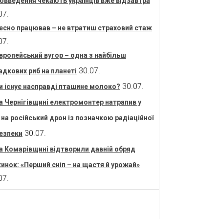
овведення чекають українців вже відзавтра
07.
есно працював – не втратиш страховий стаж
07.
вропейський вугор – одна з найбільш
30.07.
адкових риб на планеті
30.07.
и існує насправді пташине молоко?
а Чернігівщині електромонтер натрапив у
і на російський дрон із позначкою радіаційної
30.07.
езпеки
а Комарівщині відтворили давній обряд
инок: «Перший сніп – на щастя й урожай»
07.