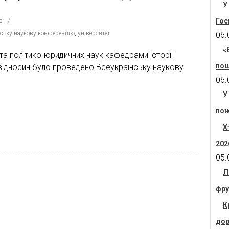
У
Гос
в
нську наукову конференцію
,
університет
06.
«
ї та політико-юридичних наук кафедрами історії
пош
их відносин було проведено Всеукраїнську наукову
06.
У
пож
Х
202
05.
Л
фру
К
дор