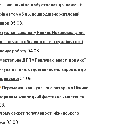
а Ніжинщині за добу сталися дві пожежі:
рів автомобіль, пошкоджено житловий
05.08.
инок
ктуальні вакансії у Ніжині: Ніжинська філія
нігівського обласного центру зайнятості
04.08.
понує роботу
мертельна ДТП у Прилуках, внаслідок якої
инула дитина: судом винесено вирок щодо
04.08.
іцейської
Переможні канікули: юна акторка з Ніжина
корила міжнародний фестиваль мистецтв
08.
 чому секрет популярності ніжинського
03.08.
рка