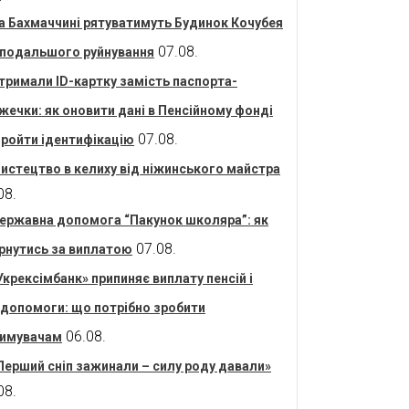
а Бахмаччині рятуватимуть Будинок Кочубея
07.08.
 подальшого руйнування
тримали ID-картку замість паспорта-
жечки: як оновити дані в Пенсійному фонді
07.08.
пройти ідентифікацію
истецтво в келиху від ніжинського майстра
08.
ержавна допомога “Пакунок школяра”: як
07.08.
рнутись за виплатою
Укрексімбанк» припиняє виплату пенсій і
допомоги: що потрібно зробити
06.08.
имувачам
Перший сніп зажинали – силу роду давали»
08.