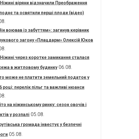
 Ніжині віряни відзначили Преображення
поднє та освятили перші плоди (відео)
08.
Він воював із забуттям»: загинув керівник
укового загону «Плацдарм» Олексій Юков
08.
 Ніжині через коротке замикання сталася
06.08.
ежа в житловому будинку
то може не платити земельний податок у
6 році: перелік пільг та важливі нюанси
08.
іто на ніжинському ринку: сезон овочів і
05.08.
ктів у розпалі
рутівська громада інвестує у безпечні
05.08.
оги