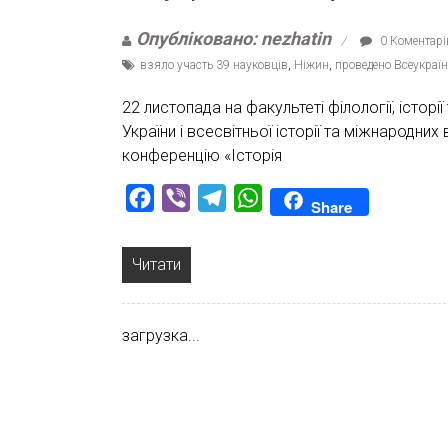
Опубліковано: nezhatin
0 Коментарі
взяло участь 39 науковців
,
Ніжин
,
проведено Всеукраї
22 листопада на факультеті філології, історі
України і всесвітньої історії та міжнародн
конференцію «Історія
Facebook
Viber
Telegram
WhatsApp
Share
Читати
загрузка...