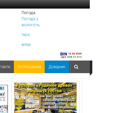
Погода
Погода у
Ніжині
вологість:
тиск:
вітер:
такти
Оголошення
Довідник