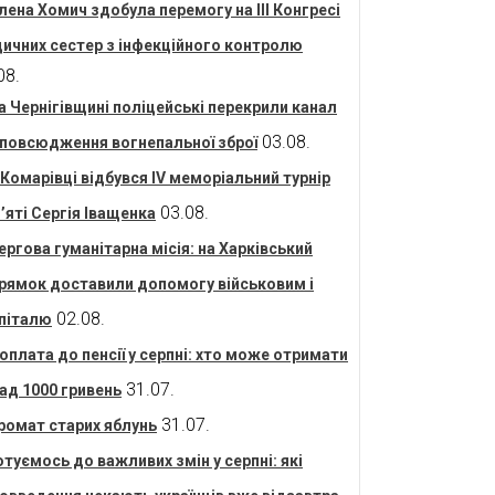
лена Хомич здобула перемогу на ІІІ Конгресі
ичних сестер з інфекційного контролю
08.
а Чернігівщині поліцейські перекрили канал
03.08.
повсюдження вогнепальної зброї
 Комарівці відбувся IV меморіальний турнір
03.08.
’яті Сергія Іващенка
ергова гуманітарна місія: на Харківський
рямок доставили допомогу військовим і
02.08.
піталю
оплата до пенсії у серпні: хто може отримати
31.07.
ад 1000 гривень
31.07.
ромат старих яблунь
отуємось до важливих змін у серпні: які