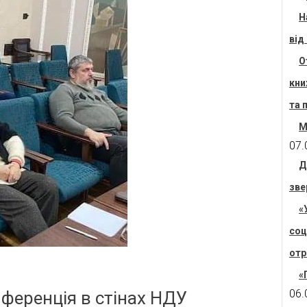
Н
від
О
кни
та 
М
07.
Д
зве
«
соц
отр
«
06.
ференція в стінах НДУ