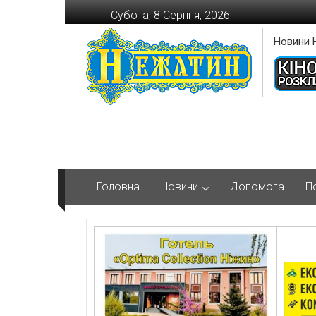
Перейти
Субота, 8 Серпня, 2026
до
вмісту
Новини 
Головна
Новини
Допомога
П