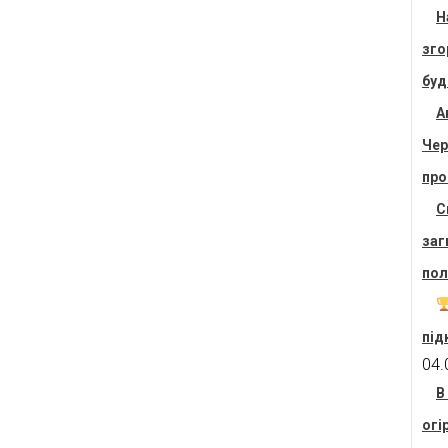
Н
зго
буд
А
Чер
про
С
заг
пол
під
04.
В
огі