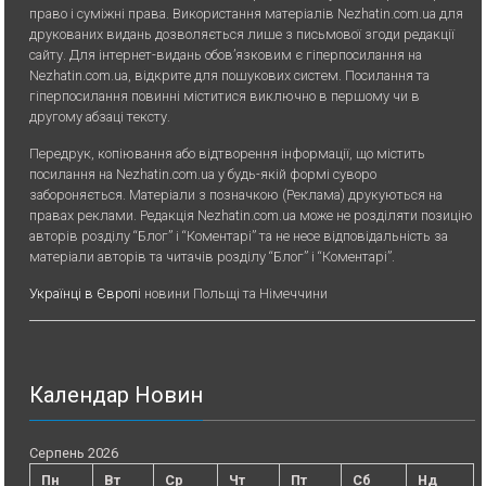
право і суміжні права. Використання матерiалiв Nezhatin.com.ua для
друкованих видань дозволяється лише з письмової згоди редакції
сайту. Для iнтернет-видань обов’язковим є гiперпосилання на
Nezhatin.com.ua, відкрите для пошукових систем. Посилання та
гіперпосилання повинні міститися виключно в першому чи в
другому абзаці тексту.
Передрук, копiювання або вiдтворення iнформацiї, що мiстить
посилання на Nezhatin.com.ua у будь-якiй формi суворо
забороняється. Матеріали з позначкою (Реклама) друкуються на
правах реклами. Редакція Nezhatin.com.ua може не розділяти позицію
авторів розділу “Блог” і “Коментарі” та не несе відповідальність за
матеріали авторів та читачів розділу “Блог” і “Коментарі”.
Українці в Європі
новини Польщі та Німеччини
Календар Новин
Серпень 2026
Пн
Вт
Ср
Чт
Пт
Сб
Нд