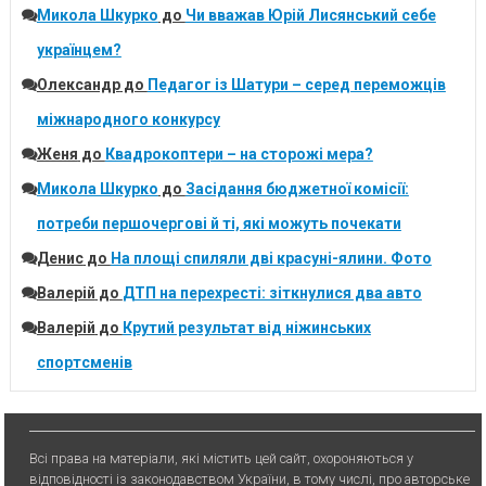
Микола Шкурко
до
Чи вважав Юрій Лисянський себе
українцем?
Олександр
до
Педагог із Шатури – серед переможців
міжнародного конкурсу
Женя
до
Квадрокоптери – на сторожі мера?
Микола Шкурко
до
Засідання бюджетної комісії:
потреби першочергові й ті, які можуть почекати
Денис
до
На площі спиляли дві красуні-ялини. Фото
Валерій
до
ДТП на перехресті: зіткнулися два авто
Валерій
до
Крутий результат від ніжинських
спортсменів
Всі права на матеріали, які містить цей сайт, охороняються у
відповідності із законодавством України, в тому числі, про авторське