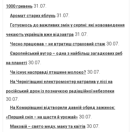
31.07.
1000 гривень
31.07.
Аромат старих яблунь
Готуємось до важливих змін у серпні: які нововведення
31.07.
чекають українців вже відзавтра
30.07.
Чесно працював – не втратиш страховий стаж
Європейський вугор – одна з найбільш загадкових риб
30.07.
на планеті
30.07.
Чи існує насправді пташине молоко?
На Чернігівщині електромонтер натрапив у лісі на
російський дрон із позначкою радіаційної небезпеки
30.07.
На Комарівщині відтворили давній обряд зажинок:
30.07.
«Перший сніп – на щастя й урожай»
30.07.
Маковій – свято меду, маку та квітів