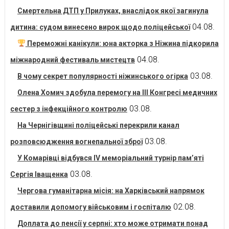
Смертельна ДТП у Прилуках, внаслідок якої загинула
04.08.
дитина: судом винесено вирок щодо поліцейської
Переможні канікули: юна акторка з Ніжина підкорила
04.08.
міжнародний фестиваль мистецтв
03.08.
В чому секрет популярності ніжинського огірка
Олена Хомич здобула перемогу на ІІІ Конгресі медичних
03.08.
сестер з інфекційного контролю
На Чернігівщині поліцейські перекрили канал
03.08.
розповсюдження вогнепальної зброї
У Комарівці відбувся IV меморіальний турнір пам’яті
03.08.
Сергія Іващенка
Чергова гуманітарна місія: на Харківський напрямок
02.08.
доставили допомогу військовим і госпіталю
Доплата до пенсії у серпні: хто може отримати понад