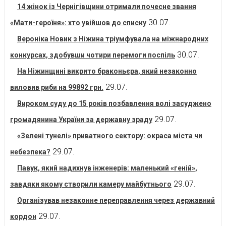
14 жінок із Чернігівщини отримали почесне звання
30.07.
«Мати-героїня»: хто увійшов до списку
Вероніка Новик з Ніжина тріумфувала на міжнародних
30.07.
конкурсах, здобувши чотири перемоги поспіль
На Ніжинщині викрито браконьєра, який незаконно
29.07.
виловив риби на 99892 грн.
Вироком суду до 15 років позбавлення волі засуджено
29.07.
громадянина України за державну зраду
«Зелені тунелі» приватного сектору: окраса міста чи
29.07.
небезпека?
Павук, який надихнув інженерів: маленький «геній»,
29.07.
завдяки якому створили камеру майбутнього
Організував незаконне переправлення через державний
29.07.
кордон