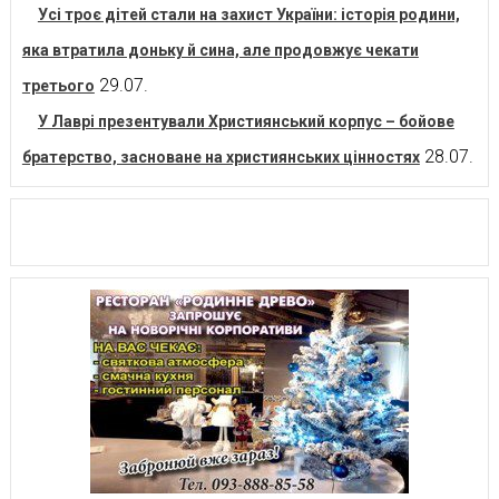
Усі троє дітей стали на захист України: історія родини,
яка втратила доньку й сина, але продовжує чекати
29.07.
третього
У Лаврі презентували Християнський корпус – бойове
28.07.
братерство, засноване на християнських цінностях