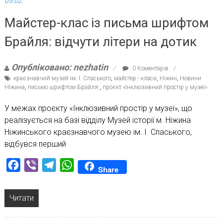
05.02.
Майстер-клас із письма шрифтом
Брайля: відчути літери на дотик
Опубліковано: nezhatin
0 Коментарів
краєзнавчий музей ім. І. Спаського
,
майстер - класи
,
Ніжин
,
Новини
Ніжина
,
письмо шрифтом Брайля:
,
проєкт «Інклюзивний простір у музеї»
У межах проєкту «Інклюзивний простір у музеї», що
реалізується на базі відділу Музей історії м. Ніжина
Ніжинського краєзнавчого музею ім. І. Спаського,
відбувся перший
Facebook
Viber
Telegram
WhatsApp
Share
Читати