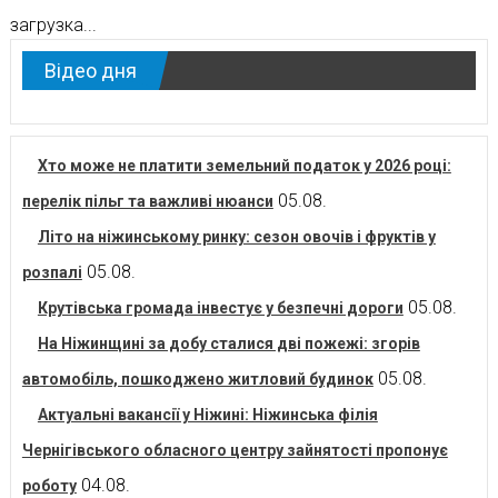
загрузка...
Відео дня
Хто може не платити земельний податок у 2026 році:
05.08.
перелік пільг та важливі нюанси
Літо на ніжинському ринку: сезон овочів і фруктів у
05.08.
розпалі
05.08.
Крутівська громада інвестує у безпечні дороги
На Ніжинщині за добу сталися дві пожежі: згорів
05.08.
автомобіль, пошкоджено житловий будинок
Актуальні вакансії у Ніжині: Ніжинська філія
Чернігівського обласного центру зайнятості пропонує
04.08.
роботу