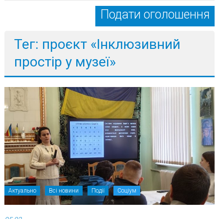
Подати оголошення
Тег: проєкт «Інклюзивний
простір у музеї»
Актуально
Всі новини
Події
Соціум