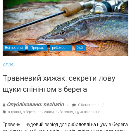
Всі новини
Природа
риболовля
Хобі
05.05.
Травневий хижак: секрети лову
щуки спінінгом з берега
Опубліковано: nezhatin
0 Коментарів
в травні
,
з берега
,
приманки
,
риболовля
,
щука на спінінг
Травень – чудовий період для риболовлі на щуку з берега