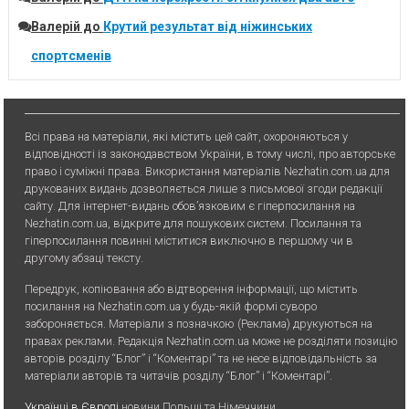
Валерій
до
Крутий результат від ніжинських
спортсменів
Всі права на матеріали, які містить цей сайт, охороняються у
відповідності із законодавством України, в тому числі, про авторське
право і суміжні права. Використання матерiалiв Nezhatin.com.ua для
друкованих видань дозволяється лише з письмової згоди редакції
сайту. Для iнтернет-видань обов’язковим є гiперпосилання на
Nezhatin.com.ua, відкрите для пошукових систем. Посилання та
гіперпосилання повинні міститися виключно в першому чи в
другому абзаці тексту.
Передрук, копiювання або вiдтворення iнформацiї, що мiстить
посилання на Nezhatin.com.ua у будь-якiй формi суворо
забороняється. Матеріали з позначкою (Реклама) друкуються на
правах реклами. Редакція Nezhatin.com.ua може не розділяти позицію
авторів розділу “Блог” і “Коментарі” та не несе відповідальність за
матеріали авторів та читачів розділу “Блог” і “Коментарі”.
Українці в Європі
новини Польщі та Німеччини