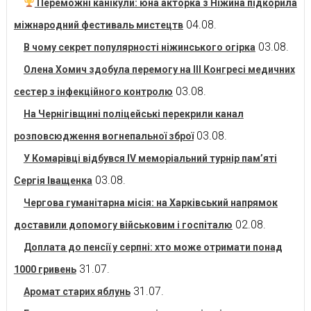
Переможні канікули: юна акторка з Ніжина підкорила
04.08.
міжнародний фестиваль мистецтв
03.08.
В чому секрет популярності ніжинського огірка
Олена Хомич здобула перемогу на ІІІ Конгресі медичних
03.08.
сестер з інфекційного контролю
На Чернігівщині поліцейські перекрили канал
03.08.
розповсюдження вогнепальної зброї
У Комарівці відбувся IV меморіальний турнір пам’яті
03.08.
Сергія Іващенка
Чергова гуманітарна місія: на Харківський напрямок
02.08.
доставили допомогу військовим і госпіталю
Доплата до пенсії у серпні: хто може отримати понад
31.07.
1000 гривень
31.07.
Аромат старих яблунь