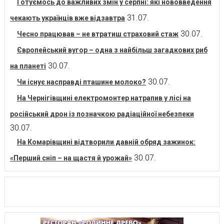
Готуємось до важливих змін у серпні: які нововведення
31.07.
чекають українців вже відзавтра
30.07.
Чесно працював – не втратиш страховий стаж
Європейський вугор – одна з найбільш загадкових риб
30.07.
на планеті
30.07.
Чи існує насправді пташине молоко?
На Чернігівщині електромонтер натрапив у лісі на
російський дрон із позначкою радіаційної небезпеки
30.07.
На Комарівщині відтворили давній обряд зажинок:
30.07.
«Перший сніп – на щастя й урожай»