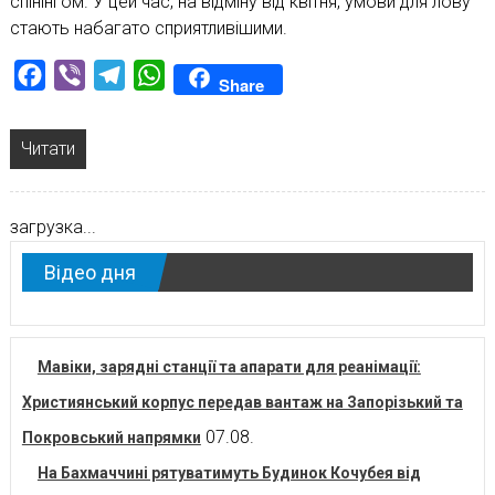
спінінгом. У цей час, на відміну від квітня, умови для лову
стають набагато сприятливішими.
Facebook
Viber
Telegram
WhatsApp
Share
Читати
загрузка...
Відео дня
Мавіки, зарядні станції та апарати для реанімації:
Християнський корпус передав вантаж на Запорізький та
07.08.
Покровський напрямки
На Бахмаччині рятуватимуть Будинок Кочубея від