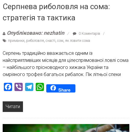
Серпнева риболовля на сома:
стратегія та тактика
Опубліковано: nezhatin
0 Коментарів
приманки
,
риболовля
,
снасті
,
сом
,
як ловити сома
Серпень традиційно вважається одним із
найсприятливіших місяців для цілеспрямованої ловлі сома
– найбільшого прісноводного хижака України та
омріяного трофея багатьох рибалок. Пік літньої спеки
Facebook
Viber
Telegram
WhatsApp
Share
Читати