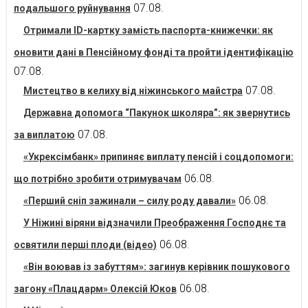
07.08.
подальшого руйнування
Отримали ID-картку замість паспорта-книжечки: як
оновити дані в Пенсійному фонді та пройти ідентифікацію
07.08.
07.08.
Мистецтво в келиху від ніжинського майстра
Державна допомога “Пакунок школяра”: як звернутись
07.08.
за виплатою
«Укрексімбанк» припиняє виплату пенсій і соцдопомоги:
06.08.
що потрібно зробити отримувачам
06.08.
«Перший сніп зажинали – силу роду давали»
У Ніжині віряни відзначили Преображення Господнє та
06.08.
освятили перші плоди (відео)
«Він воював із забуттям»: загинув керівник пошукового
06.08.
загону «Плацдарм» Олексій Юков