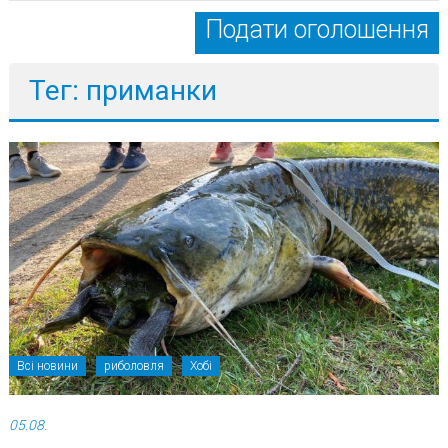
Подати оголошення
Тег: приманки
Всі новини
риболовля
Хобі
05.08.