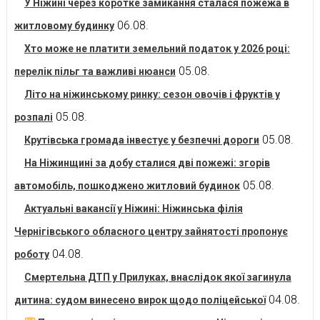
У Ніжині через коротке замикання сталася пожежа в
06.08.
житловому будинку
Хто може не платити земельний податок у 2026 році:
05.08.
перелік пільг та важливі нюанси
Літо на ніжинському ринку: сезон овочів і фруктів у
05.08.
розпалі
05.08.
Крутівська громада інвестує у безпечні дороги
На Ніжинщині за добу сталися дві пожежі: згорів
05.08.
автомобіль, пошкоджено житловий будинок
Актуальні вакансії у Ніжині: Ніжинська філія
Чернігівського обласного центру зайнятості пропонує
04.08.
роботу
Смертельна ДТП у Прилуках, внаслідок якої загинула
04.08.
дитина: судом винесено вирок щодо поліцейської