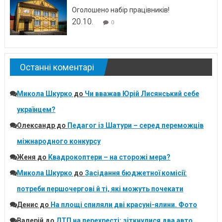
Оголошено набір працівників!
20.10.
0
Останні коментарі
Микола Шкурко
до
Чи вважав Юрій Лисянський себе
українцем?
Олександр
до
Педагог із Шатури – серед переможців
міжнародного конкурсу
Женя
до
Квадрокоптери – на сторожі мера?
Микола Шкурко
до
Засідання бюджетної комісії:
потреби першочергові й ті, які можуть почекати
Денис
до
На площі спиляли дві красуні-ялини. Фото
Валерій
до
ДТП на перехресті: зіткнулися два авто