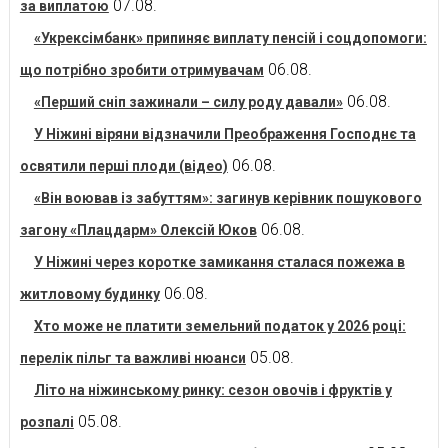
07.08.
за виплатою
«Укрексімбанк» припиняє виплату пенсій і соцдопомоги:
06.08.
що потрібно зробити отримувачам
06.08.
«Перший сніп зажинали – силу роду давали»
У Ніжині віряни відзначили Преображення Господнє та
06.08.
освятили перші плоди (відео)
«Він воював із забуттям»: загинув керівник пошукового
06.08.
загону «Плацдарм» Олексій Юков
У Ніжині через коротке замикання сталася пожежа в
06.08.
житловому будинку
Хто може не платити земельний податок у 2026 році:
05.08.
перелік пільг та важливі нюанси
Літо на ніжинському ринку: сезон овочів і фруктів у
05.08.
розпалі