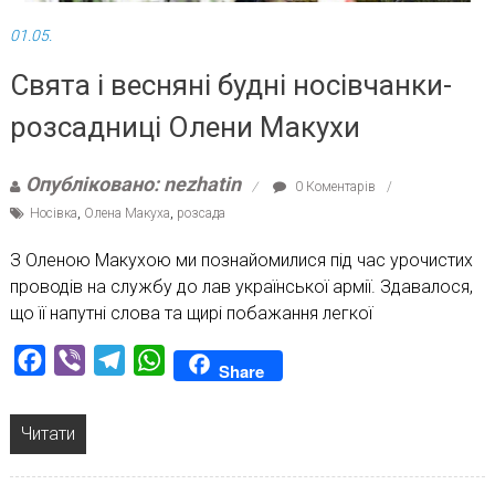
01.05.
Свята і весняні будні носівчанки-
розсадниці Олени Макухи
Опубліковано: nezhatin
0 Коментарів
Носівка
,
Олена Макуха
,
розсада
З Оленою Макухою ми познайомилися під час урочистих
проводів на службу до лав української армії. Здавалося,
що її напутні слова та щирі побажання легкої
Facebook
Viber
Telegram
WhatsApp
Share
Читати