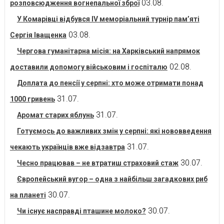
03.08.
розповсюдження вогнепальної зброї
У Комарівці відбувся IV меморіальний турнір пам’яті
03.08.
Сергія Іващенка
Чергова гуманітарна місія: на Харківський напрямок
02.08.
доставили допомогу військовим і госпіталю
Доплата до пенсії у серпні: хто може отримати понад
31.07.
1000 гривень
31.07.
Аромат старих яблунь
Готуємось до важливих змін у серпні: які нововведення
31.07.
чекають українців вже відзавтра
30.07.
Чесно працював – не втратиш страховий стаж
Європейський вугор – одна з найбільш загадкових риб
30.07.
на планеті
30.07.
Чи існує насправді пташине молоко?