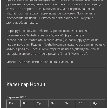
друкованих видань дозволяється лише з письмової згоди редакції
сайту. Для iнтернет-видань обов’язковим є гiперпосилання на
Nezhatin.com.ua, відкрите для пошукових систем. Посилання та
гіперпосилання повинні міститися виключно в першому чи в
другому абзаці тексту.
Передрук, копiювання або вiдтворення iнформацiї, що мiстить
посилання на Nezhatin.com.ua у будь-якiй формi суворо
забороняється. Матеріали з позначкою (Реклама) друкуються на
правах реклами. Редакція Nezhatin.com.ua може не розділяти позицію
авторів розділу “Блог” і “Коментарі” та не несе відповідальність за
матеріали авторів та читачів розділу “Блог” і “Коментарі”.
Українці в Європі
новини Польщі та Німеччини
Календар Новин
Серпень 2026
Пн
Вт
Ср
Чт
Пт
Сб
Нд