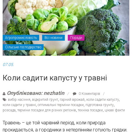
Агропромисловість
Всі новини
Поради
Сільське господарство
07.05.
Коли садити капусту у травні
Опубліковано: nezhatin
0 Коментарів
вибір насіння
,
відкритий грунт
,
гарний врожай
,
коли садити капусту
,
коли садити у травні
,
оптимальні терміни посадки
,
підготовка грунту
,
розсада
,
терміни посадки для різних регіонів
,
техніка посадки
,
цікаві факти
Травень – це той чарівний період, коли природа
прокидається, а городники з нетерпінням готують грядки.