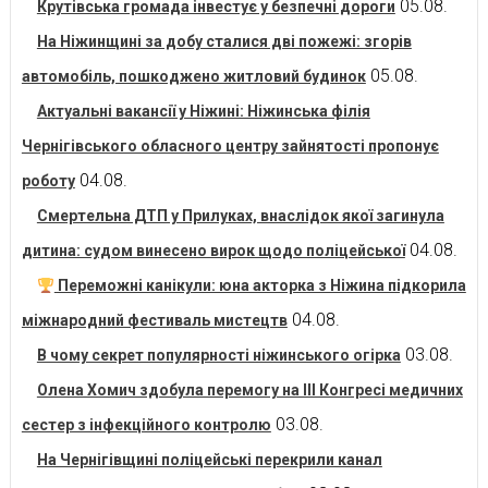
05.08.
Крутівська громада інвестує у безпечні дороги
На Ніжинщині за добу сталися дві пожежі: згорів
05.08.
автомобіль, пошкоджено житловий будинок
Актуальні вакансії у Ніжині: Ніжинська філія
Чернігівського обласного центру зайнятості пропонує
04.08.
роботу
Смертельна ДТП у Прилуках, внаслідок якої загинула
04.08.
дитина: судом винесено вирок щодо поліцейської
Переможні канікули: юна акторка з Ніжина підкорила
04.08.
міжнародний фестиваль мистецтв
03.08.
В чому секрет популярності ніжинського огірка
Олена Хомич здобула перемогу на ІІІ Конгресі медичних
03.08.
сестер з інфекційного контролю
На Чернігівщині поліцейські перекрили канал