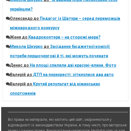
українцем?
Олександр
до
Педагог із Шатури – серед переможців
міжнародного конкурсу
Женя
до
Квадрокоптери – на сторожі мера?
Микола Шкурко
до
Засідання бюджетної комісії:
потреби першочергові й ті, які можуть почекати
Денис
до
На площі спиляли дві красуні-ялини. Фото
Валерій
до
ДТП на перехресті: зіткнулися два авто
Валерій
до
Крутий результат від ніжинських
спортсменів
Всі права на матеріали, які містить цей сайт, охороняються у
відповідності із законодавством України, в тому числі, про авторське
право і суміжні права. Використання матерiалiв Nezhatin.com.ua для