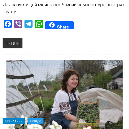
Для капусти цей місяць особливий: температура повітря і
ґрунту
Facebook
Viber
Telegram
WhatsApp
Share
Читати
Всі новини
Соціум