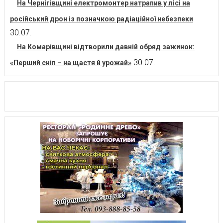
На Чернігівщині електромонтер натрапив у лісі на
російський дрон із позначкою радіаційної небезпеки
30.07.
На Комарівщині відтворили давній обряд зажинок:
30.07.
«Перший сніп – на щастя й урожай»