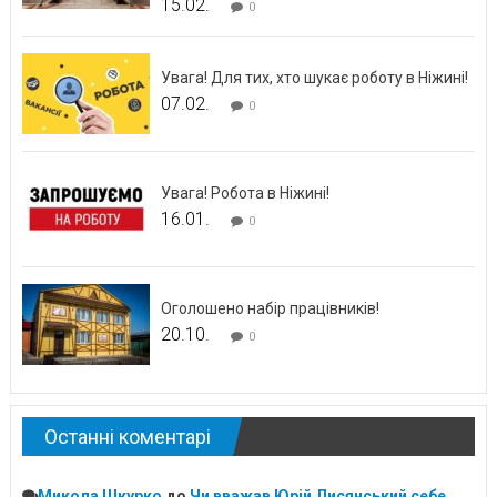
15.02.
0
Увага! Для тих, хто шукає роботу в Ніжині!
07.02.
0
Увага! Робота в Ніжині!
16.01.
0
Оголошено набір працівників!
20.10.
0
Останні коментарі
Микола Шкурко
до
Чи вважав Юрій Лисянський себе