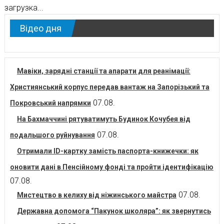
загрузка...
Відео дня
Мавіки, зарядні станції та апарати для реанімації:
Християнський корпус передав вантаж на Запорізький та
07.08.
Покровський напрямки
На Бахмаччині рятуватимуть Будинок Кочубея від
07.08.
подальшого руйнування
Отримали ID-картку замість паспорта-книжечки: як
оновити дані в Пенсійному фонді та пройти ідентифікацію
07.08.
07.08.
Мистецтво в келиху від ніжинського майстра
Державна допомога “Пакунок школяра”: як звернутись