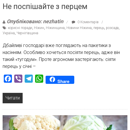
Не поспішайте з перцем
Опубліковано: nezhatin
0 Коментарів
корисні поради
,
Ніжин
,
Ніжинщина
,
Новини Ніжина
,
перець
,
розсада
,
Україна
,
Чернігівщина
Дбайливі господарі вже поглядають на пакетики з
насінням. Особливо хочеться посіяти перець, адже він
такий «тугодум». Проте агрономи застерігають: сіяти
перець у січні –
Facebook
Viber
Telegram
WhatsApp
Share
Читати