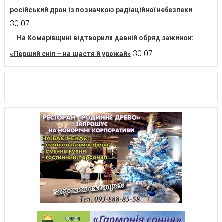
російський дрон із позначкою радіаційної небезпеки
30.07.
На Комарівщині відтворили давній обряд зажинок:
30.07.
«Перший сніп – на щастя й урожай»