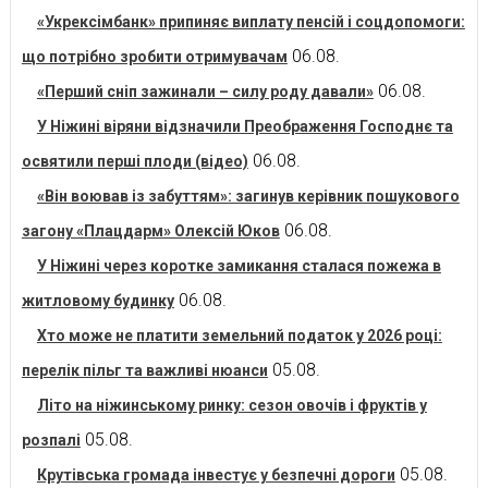
«Укрексімбанк» припиняє виплату пенсій і соцдопомоги:
06.08.
що потрібно зробити отримувачам
06.08.
«Перший сніп зажинали – силу роду давали»
У Ніжині віряни відзначили Преображення Господнє та
06.08.
освятили перші плоди (відео)
«Він воював із забуттям»: загинув керівник пошукового
06.08.
загону «Плацдарм» Олексій Юков
У Ніжині через коротке замикання сталася пожежа в
06.08.
житловому будинку
Хто може не платити земельний податок у 2026 році:
05.08.
перелік пільг та важливі нюанси
Літо на ніжинському ринку: сезон овочів і фруктів у
05.08.
розпалі
05.08.
Крутівська громада інвестує у безпечні дороги