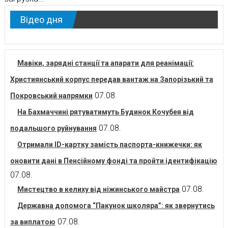
Відео дня
Мавіки, зарядні станції та апарати для реанімації:
Християнський корпус передав вантаж на Запорізький та
07.08.
Покровський напрямки
На Бахмаччині рятуватимуть Будинок Кочубея від
07.08.
подальшого руйнування
Отримали ID-картку замість паспорта-книжечки: як
оновити дані в Пенсійному фонді та пройти ідентифікацію
07.08.
07.08.
Мистецтво в келиху від ніжинського майстра
Державна допомога “Пакунок школяра”: як звернутись
07.08.
за виплатою