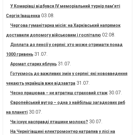
У Комарівці відбувся IV меморіальний турнір пам’яті
03.08.
Сергія Іващенка
Чергова гуманітарна місія: на Харківський напрямок
02.08.
доставили допомогу військовим і госпіталю
Доплата до пенсії у серпні: хто може отримати понад
31.07.
1000 гривень
31.07.
Аромат старих яблунь
Готуємось до важливих змін у серпні: які нововведення
31.07.
чекають українців вже відзавтра
30.07.
Чесно працював – не втратиш страховий стаж
Європейський вугор – одна з найбільш загадкових риб
30.07.
на планеті
30.07.
Чи існує насправді пташине молоко?
На Чернігівщині електромонтер натрапив у лісі на