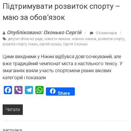
Підтримувати розвиток спорту –
маю за обов’язок
Опубліковано: Охонько Сергій
0 Коментарів
депутат обласної ради
,
новости нежина. новини ніжина
,
розвиток спорту
,
розвток спорту ніжин
,
сергей охоько
,
Сергій Охонько
Цими вихідними у Ніжині відбувся довгоочікуваний, але
вже традиційний чемпіонат міста з настільного тенісу. У
змаганнях взяли участь спортсмени різних вікових
категорій і показали
Facebook
Viber
Telegram
WhatsApp
Share
Читати
загрузка...