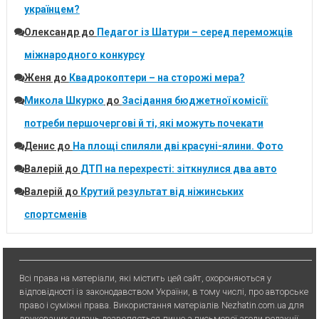
українцем?
Олександр
до
Педагог із Шатури – серед переможців
міжнародного конкурсу
Женя
до
Квадрокоптери – на сторожі мера?
Микола Шкурко
до
Засідання бюджетної комісії:
потреби першочергові й ті, які можуть почекати
Денис
до
На площі спиляли дві красуні-ялини. Фото
Валерій
до
ДТП на перехресті: зіткнулися два авто
Валерій
до
Крутий результат від ніжинських
спортсменів
Всі права на матеріали, які містить цей сайт, охороняються у
відповідності із законодавством України, в тому числі, про авторське
право і суміжні права. Використання матерiалiв Nezhatin.com.ua для
друкованих видань дозволяється лише з письмової згоди редакції