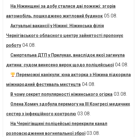
На Ніжинщині за добу сталися дві пожежі: згорів
05.08.
автомобіль, пошкоджено житловий будинок
Актуальні вакансії у Ніжині: Ніжинська філія
Чернігівського обласного центру зайнятості пропонує
04.08.
роботу
Смертельна ДТП у Прилуках, внаслідок якої загинула
04.08.
дитина: судом винесено вирок щодо поліцейської
Переможні канікули: юна акторка з Ніжина підкорила
04.08.
міжнародний фестиваль мистецтв
03.08.
В чому секрет популярності ніжинського огірка
Олена Хомич здобула перемогу на ІІІ Конгресі медичних
03.08.
сестер з інфекційного контролю
На Чернігівщині поліцейські перекрили канал
03.08.
розповсюдження вогнепальної зброї