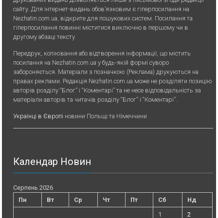
сайту. Для iнтернет-видань обов’язковим є гiперпосилання на
Nezhatin.com.ua, відкрите для пошукових систем. Посилання та
гіперпосилання повинні міститися виключно в першому чи в
другому абзаці тексту.
Передрук, копiювання або вiдтворення iнформацiї, що мiстить
посилання на Nezhatin.com.ua у будь-якiй формi суворо
забороняється. Матеріали з позначкою (Реклама) друкуються на
правах реклами. Редакція Nezhatin.com.ua може не розділяти позицію
авторів розділу “Блог” і “Коментарі” та не несе відповідальність за
матеріали авторів та читачів розділу “Блог” і “Коментарі”.
Українці в Європі
новини Польщі та Німеччини
Календар Новин
Серпень 2026
Пн
Вт
Ср
Чт
Пт
Сб
Нд
1
2