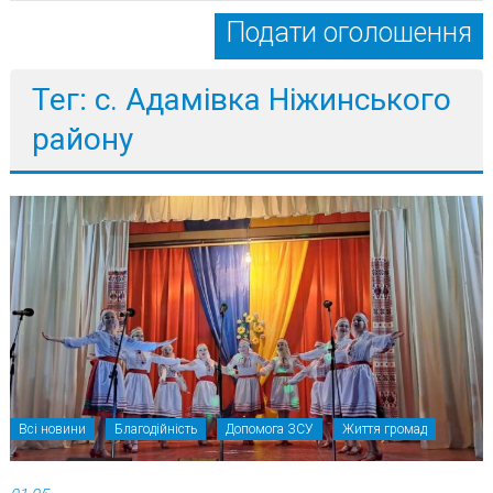
Подати оголошення
Тег: с. Адамівка Ніжинського
району
Всі новини
Благодійність
Допомога ЗСУ
Життя громад