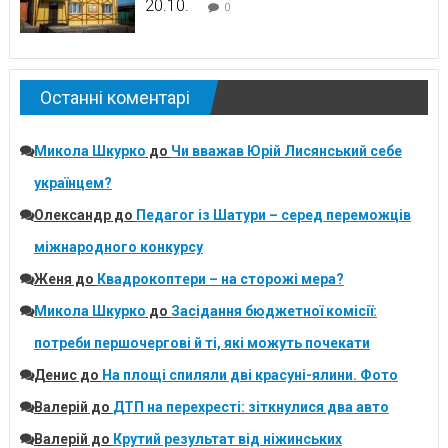
20.10.
0
Останні коментарі
Микола Шкурко
до
Чи вважав Юрій Лисянський себе
українцем?
Олександр
до
Педагог із Шатури – серед переможців
міжнародного конкурсу
Женя
до
Квадрокоптери – на сторожі мера?
Микола Шкурко
до
Засідання бюджетної комісії:
потреби першочергові й ті, які можуть почекати
Денис
до
На площі спиляли дві красуні-ялини. Фото
Валерій
до
ДТП на перехресті: зіткнулися два авто
Валерій
до
Крутий результат від ніжинських