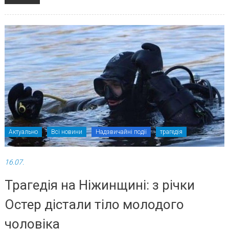
Актуально
Всі новини
Надзвичайні події
трагедія
16.07.
Трагедія на Ніжинщині: з річки
Остер дістали тіло молодого
чоловіка