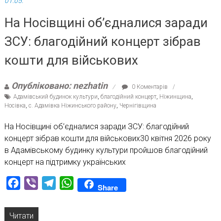
01.05.
На Носівщині об’єдналися заради
ЗСУ: благодійний концерт зібрав
кошти для військових
Опубліковано: nezhatin
0 Коментарів
Адамівський будинок культури
,
благодійний концерт
,
Ніжинщина
,
Носівка
,
с. Адамівка Ніжинського району
,
Чернігівщина
На Носівщині об’єдналися заради ЗСУ: благодійний
концерт зібрав кошти для військових30 квітня 2026 року
в Адамівському будинку культури пройшов благодійний
концерт на підтримку українських
Facebook
Viber
Telegram
WhatsApp
Share
Читати