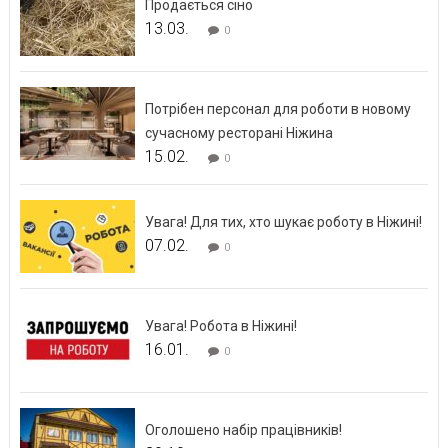
Продається сіно
13.03.
0
Потрібен персонал для роботи в новому
сучасному ресторані Ніжина
15.02.
0
Увага! Для тих, хто шукає роботу в Ніжині!
07.02.
0
Увага! Робота в Ніжині!
16.01.
0
Оголошено набір працівників!