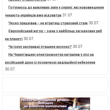
Готуємось до важливих змін у серпні: які нововведення
31.07.
чекають українців вже відзавтра
30.07.
Чесно працював – не втратиш страховий стаж
Європейський вугор – одна з найбільш загадкових риб
30.07.
на планеті
30.07.
Чи існує насправді пташине молоко?
На Чернігівщині електромонтер натрапив у лісі на
російський дрон із позначкою радіаційної небезпеки
30.07.