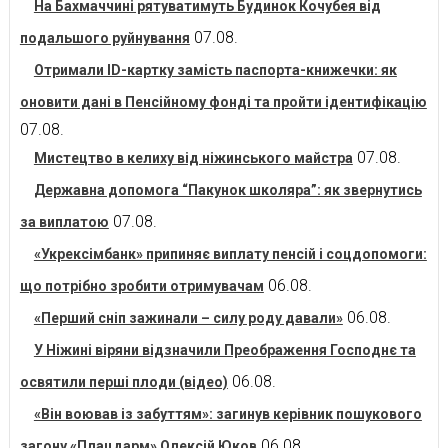
На Бахмаччині рятуватимуть Будинок Кочубея від
07.08.
подальшого руйнування
Отримали ID-картку замість паспорта-книжечки: як
оновити дані в Пенсійному фонді та пройти ідентифікацію
07.08.
07.08.
Мистецтво в келиху від ніжинського майстра
Державна допомога “Пакунок школяра”: як звернутись
07.08.
за виплатою
«Укрексімбанк» припиняє виплату пенсій і соцдопомоги:
06.08.
що потрібно зробити отримувачам
06.08.
«Перший сніп зажинали – силу роду давали»
У Ніжині віряни відзначили Преображення Господнє та
06.08.
освятили перші плоди (відео)
«Він воював із забуттям»: загинув керівник пошукового
06.08.
загону «Плацдарм» Олексій Юков