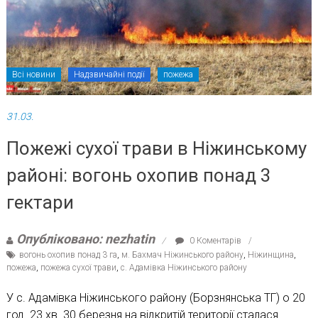
Всі новини
Надзвичайні події
пожежа
31.03.
Пожежі сухої трави в Ніжинському
районі: вогонь охопив понад 3
гектари
Опубліковано: nezhatin
0 Коментарів
вогонь охопив понад 3 га
,
м. Бахмач Ніжинського району
,
Ніжинщина
,
пожежа
,
пожежа сухої трави
,
с. Адамівка Ніжинського району
У с. Адамівка Ніжинського району (Борзнянська ТГ) о 20
год. 23 хв. 30 березня на відкритій території сталася