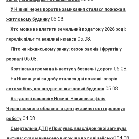
У Ніжині через коротке замикання сталася пожежа в
06.08.
житловому будинку
Хто може не платити земельний податок у 2026 році:
05.08.
перелік пільг та важливі нюанси
Літо на ніжинському ринку: сезон овочів і фруктів у
05.08.
розпалі
05.08.
Крутівська громада інвестує у безпечні дороги
На Ніжинщині за добу сталися дві пожежі: згорів
05.08.
автомобіль, пошкоджено житловий будинок
Актуальні вакансії у Ніжині: Ніжинська філія
Чернігівського обласного центру зайнятості пропонує
04.08.
роботу
Смертельна ДТП у Прилуках, внаслідок якої загинула
04.08.
дитина: судом винесено вирок щодо поліцейської