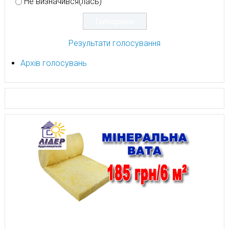
Не визначився(лась)
Результати голосування
Архів голосувань