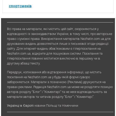
спортсменів
Всі права на матеріали, які містить цей сайт, охороняються у
відповідності із законодавством України, в тому числі, про авторське
право і суміжні права. Використання матерiалiв Nezhatin.com.ua для
друкованих видань дозволяється лише з письмової згоди редакції
сайту. Для iнтернет-видань обов’язковим є гiперпосилання на
Nezhatin.com.ua, відкрите для пошукових систем. Посилання та
гіперпосилання повинні міститися виключно в першому чи в
другому абзаці тексту.
Передрук, копiювання або вiдтворення iнформацiї, що мiстить
посилання на Nezhatin.com.ua у будь-якiй формi суворо
забороняється. Матеріали з позначкою (Реклама) друкуються на
правах реклами. Редакція Nezhatin.com.ua може не розділяти позицію
авторів розділу “Блог” і “Коментарі” та не несе відповідальність за
матеріали авторів та читачів розділу “Блог” і “Коментарі”.
Українці в Європі
новини Польщі та Німеччини