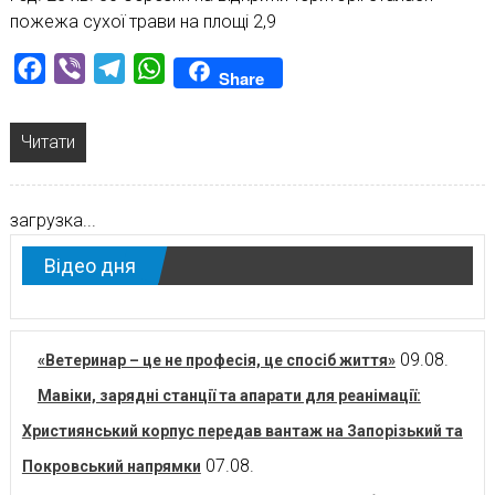
пожежа сухої трави на площі 2,9
Facebook
Viber
Telegram
WhatsApp
Share
Читати
загрузка...
Відео дня
09.08.
«Ветеринар – це не професія, це спосіб життя»
Мавіки, зарядні станції та апарати для реанімації:
Християнський корпус передав вантаж на Запорізький та
07.08.
Покровський напрямки