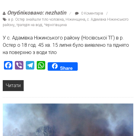
Опубліковано: nezhatin
0 Коментарів
в р. Остер знайшли тіло чоловіка
,
Ніжинщина
,
с. Адамівка Ніжинського
району
,
трагедія на воді
,
Чернігівщина
У с. Адамівка Ніжинського району (Носівської ТГ) в р.
Остер о 18 год. 45 хв. 15 липня було виявлено та піднято
на поверхню з води тіло
Facebook
Viber
Telegram
WhatsApp
Share
Читати