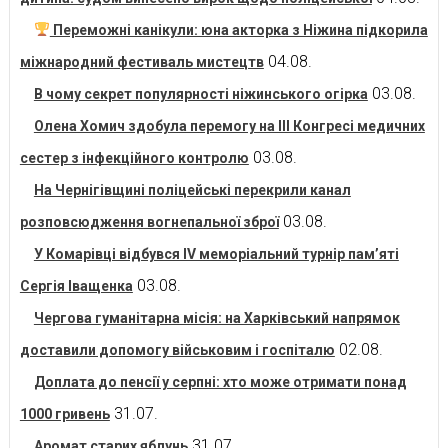
Переможні канікули: юна акторка з Ніжина підкорила
04.08.
міжнародний фестиваль мистецтв
03.08.
В чому секрет популярності ніжинського огірка
Олена Хомич здобула перемогу на ІІІ Конгресі медичних
03.08.
сестер з інфекційного контролю
На Чернігівщині поліцейські перекрили канал
03.08.
розповсюдження вогнепальної зброї
У Комарівці відбувся IV меморіальний турнір пам’яті
03.08.
Сергія Іващенка
Чергова гуманітарна місія: на Харківський напрямок
02.08.
доставили допомогу військовим і госпіталю
Доплата до пенсії у серпні: хто може отримати понад
31.07.
1000 гривень
31.07.
Аромат старих яблунь