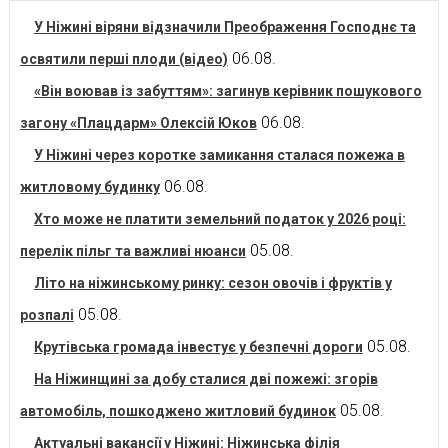
У Ніжині віряни відзначили Преображення Господнє та
06.08.
освятили перші плоди (відео)
«Він воював із забуттям»: загинув керівник пошукового
06.08.
загону «Плацдарм» Олексій Юков
У Ніжині через коротке замикання сталася пожежа в
06.08.
житловому будинку
Хто може не платити земельний податок у 2026 році:
05.08.
перелік пільг та важливі нюанси
Літо на ніжинському ринку: сезон овочів і фруктів у
05.08.
розпалі
05.08.
Крутівська громада інвестує у безпечні дороги
На Ніжинщині за добу сталися дві пожежі: згорів
05.08.
автомобіль, пошкоджено житловий будинок
Актуальні вакансії у Ніжині: Ніжинська філія