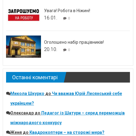
Увага! Робота в Ніжині!
16.01.
0
Оголошено набір працівників!
20.10.
0
Останні коментарі
Микола Шкурко
до
Чи вважав Юрій Лисянський себе
українцем?
Олександр
до
Педагог із Шатури – серед переможців
міжнародного конкурсу
Женя
до
Квадрокоптери – на сторожі мера?