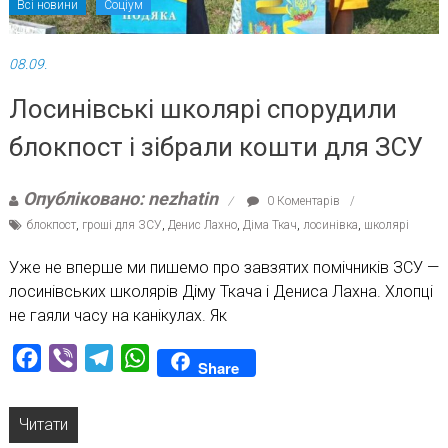
Всі новини
Соціум
08.09.
Лосинівські школярі спорудили
блокпост і зібрали кошти для ЗСУ
Опубліковано: nezhatin
0 Коментарів
блокпост
,
гроші для ЗСУ
,
Денис Лахно
,
Діма Ткач
,
лосинівка
,
школярі
Уже не вперше ми пишемо про завзятих помічників ЗСУ —
лосинівських школярів Діму Ткача і Дениса Лахна. Хлопці
не гаяли часу на канікулах. Як
Facebook
Viber
Telegram
WhatsApp
Share
Читати