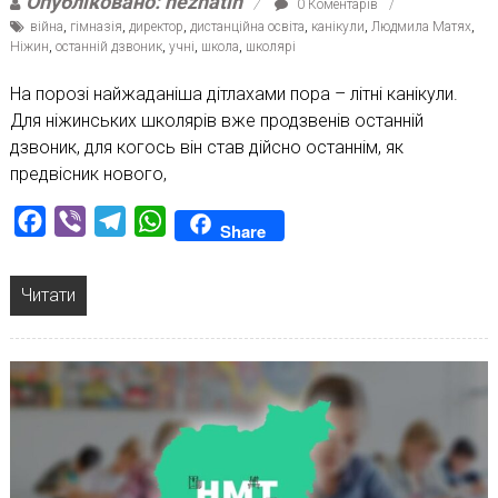
Опубліковано: nezhatin
0 Коментарів
війна
,
гімназія
,
директор
,
дистанційна освіта
,
канікули
,
Людмила Матях
,
Ніжин
,
останній дзвоник
,
учні
,
школа
,
школярі
На порозі найжаданіша дітлахами пора – літні канікули.
Для ніжинських школярів вже продзвенів останній
дзвоник, для когось він став дійсно останнім, як
предвісник нового,
Facebook
Viber
Telegram
WhatsApp
Share
Читати