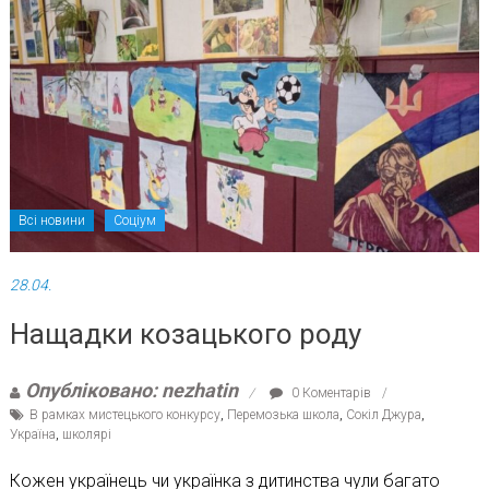
Всі новини
Соціум
28.04.
Нащадки козацького роду
Опубліковано: nezhatin
0 Коментарів
В рамках мистецького конкурсу
,
Перемозька школа
,
Сокіл Джура
,
Україна
,
школярі
Кожен українець чи українка з дитинства чули багато