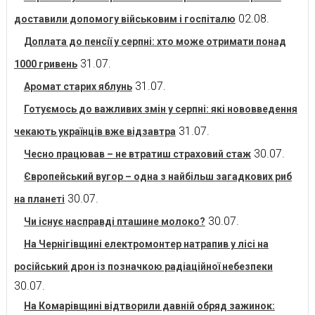
02.08.
доставили допомогу військовим і госпіталю
Доплата до пенсії у серпні: хто може отримати понад
31.07.
1000 гривень
31.07.
Аромат старих яблунь
Готуємось до важливих змін у серпні: які нововведення
31.07.
чекають українців вже відзавтра
30.07.
Чесно працював – не втратиш страховий стаж
Європейський вугор – одна з найбільш загадкових риб
30.07.
на планеті
30.07.
Чи існує насправді пташине молоко?
На Чернігівщині електромонтер натрапив у лісі на
російський дрон із позначкою радіаційної небезпеки
30.07.
На Комарівщині відтворили давній обряд зажинок: