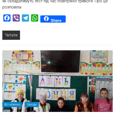
як складатимуть тест під час повітряної тривоги. Про це
розповіла
Facebook
Viber
Telegram
WhatsApp
Share
Читати
Всі новини
Заходи