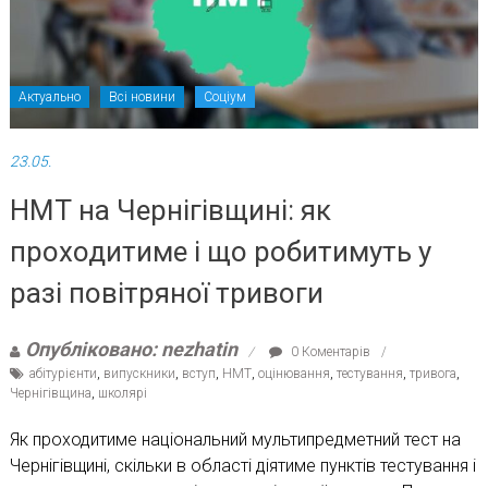
Актуально
Всі новини
Соціум
23.05.
НМТ на Чернігівщині: як
проходитиме і що робитимуть у
разі повітряної тривоги
Опубліковано: nezhatin
0 Коментарів
абітурієнти
,
випускники
,
вступ
,
НМТ
,
оцінювання
,
тестування
,
тривога
,
Чернігівщина
,
школярі
Як проходитиме національний мультипредметний тест на
Чернігівщині, скільки в області діятиме пунктів тестування і