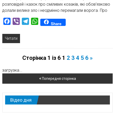
розповідей і казок про сміливих козаків, які обов’язково
долали велике зло і неодмінно перемагали ворога. Про
Facebook
Viber
Telegram
WhatsApp
Share
Читати
Сторінка 1 із 6
1
2
3
4
5
6
»
загрузка...
Навігація
Попередня сторінка
по
новинам
Відео дня