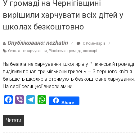
У громаді на Чернігівщині
вирішили харчувати всіх дітей у
школах безкоштовно
Опубліковано: nezhatin
0 Коментарів
безплатне харчування
,
Ріпкінська громада
,
школярі
На безплатне харчування школярів у Ріпкинській громаді
виділили понад три мільйони гривень — З першого квітня
більшість школярів отримують безкоштовне харчування.
На сесії селищної внесли зміни
Facebook
Viber
Telegram
WhatsApp
Share
Читати