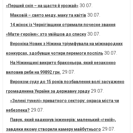
30.07.
«Перший сніп – на щастя й урожай»
30.07.
Маковій – свято меду, маку та квітів
14 жінок із Чернігівщини отримали почесне звання
30.07.
«Мати-героїня»: хто увійшов до списку
Вероніка Новик з Ніжина тріумфувала на міжнародних
30.07.
конкурсах, здобувши чотири перемоги поспіль
На Ніжинщині викрито браконьєра, який незаконно
29.07.
виловив риби на 99892 грн.
Вироком суду до 15 років позбавлення волі засуджено
29.07.
громадянина України за державну зраду
«Зелені тунелі» приватного сектору: окраса міста чи
29.07.
небезпека?
Павук, який надихнув інженерів: маленький «геній»,
29.07.
завдяки якому створили камеру майбутнього