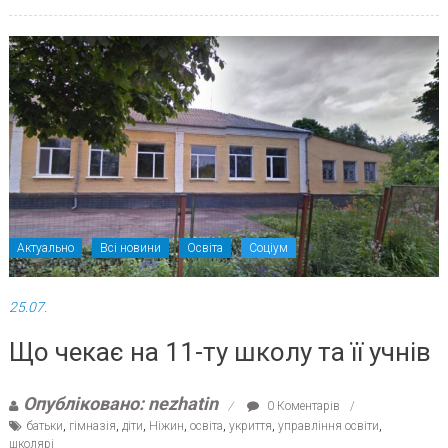
Актуально
Всі новини
Освіта
Соціум
25.07.
Що чекає на 11-ту школу та її учнів
Опубліковано: nezhatin
0 Коментарів
батьки
,
гімназія
,
діти
,
Ніжин
,
освіта
,
укриття
,
управління освіти
,
школярі