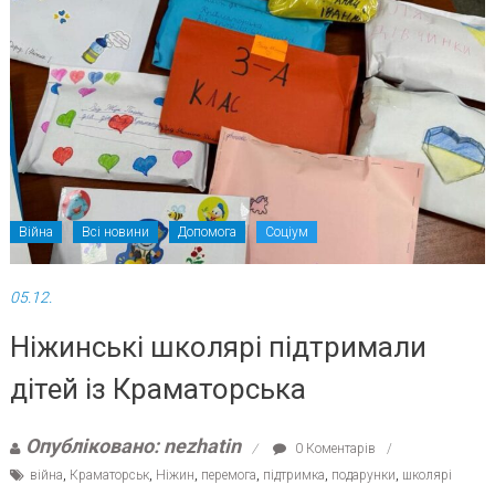
Війна
Всі новини
Допомога
Соціум
05.12.
Ніжинські школярі підтримали
дітей із Краматорська
Опубліковано: nezhatin
0 Коментарів
війна
,
Краматорськ
,
Ніжин
,
перемога
,
підтримка
,
подарунки
,
школярі