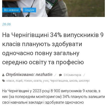
Всі новини
Соціум
26.06.
На Чернігівщині 34% випускників 9
класів планують здобувати
одночасно повну загальну
середню освіту та професію
Опубліковано: nezhatin
0 Коментарів
класи
,
ліцей
,
Ніжин
,
освіта
,
учні
,
Чернігівщина
,
школа
,
школярі
На Чернігівщині у 2023 році 8 900 випускників 9 класів, з
них (за попереднім моніторингом) 34% планують залишити
свої навчальні заклади і здобувати одночасно