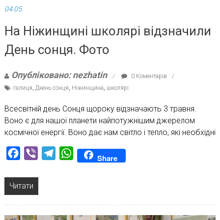
04.05.
На Ніжинщині школярі відзначили
День сонця. Фото
Опубліковано: nezhatin
0 Коментарів
галиця
,
Дкень сонця
,
Ніжинщина
,
школярі
Всесвітній день Сонця щороку відзначають 3 травня.
Воно є для нашої планети найпотужнішим джерелом
космічної енергії. Воно дає нам світло і тепло, які необхідні
Facebook
Viber
Telegram
WhatsApp
Share
Читати