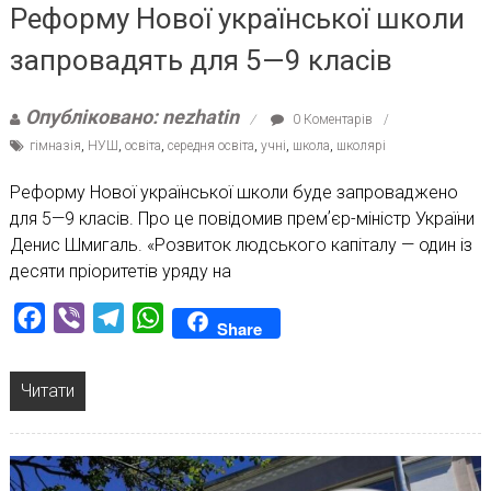
Реформу Нової української школи
запровадять для 5—9 класів
Опубліковано: nezhatin
0 Коментарів
гімназія
,
НУШ
,
освіта
,
середня освіта
,
учні
,
школа
,
школярі
Реформу Нової української школи буде запроваджено
для 5—9 класів. Про це повідомив премʼєр-міністр України
Денис Шмигаль. «Розвиток людського капіталу — один із
десяти пріоритетів уряду на
Facebook
Viber
Telegram
WhatsApp
Share
Читати