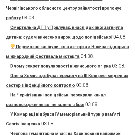
Чернігівського обласного центру зайнятості пропонує
04.08.
роботу
Смертельна ДТП у Прилуках, внаслідок якої загинула
04.08.
дитина: судом винесено вирок щодо поліцейської
Переможні канікули: юна акторка з Ніжина підкорила
04.08.
міжнародний фестиваль мистецтв
03.08.
В чому секрет популярності ніжинського огірка
Олена Хомич здобула перемогу на ІІІ Конгресі медичних
03.08.
сестер з інфекційного контролю
На Чернігівщині поліцейські перекрили канал
03.08.
розповсюдження вогнепальної зброї
У Комарівці відбувся IV меморіальний турнір пам’яті
03.08.
Сергія Іващенка
Чергова гуманітарна місія: на Харківський напрямок