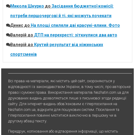
Микола Шкурко
до
Засідання бюджетної комісії:
потреби першочергові й ті, які можуть почекати
Денис
до
На площі спиляли дві красуні-ялини. Фото
Валерій
до
ДТП на перехресті: зіткнулися два авто
Валерій
до
Крутий результат від ніжинських
спортсменів
Всі права на матеріали, які містить цей сайт, охороняються у
відповідності із законодавством України, в тому числі, про авторське
право і суміжні права. Використання матерiалiв Nezhatin.com.ua для
друкованих видань дозволяється лише з письмової згоди редакції
сайту. Для iнтернет-видань обов’язковим є гiперпосилання на
Nezhatin.com.ua, відкрите для пошукових систем. Посилання та
гіперпосилання повинні міститися виключно в першому чи в
другому абзаці тексту.
Передрук, копiювання або вiдтворення iнформацiї, що мiстить