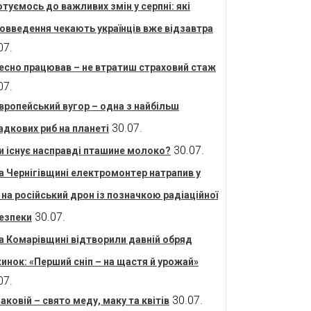
отуємось до важливих змін у серпні: які
овведення чекають українців вже відзавтра
07.
есно працював – не втратиш страховий стаж
07.
вропейський вугор – одна з найбільш
30.07.
адкових риб на планеті
30.07.
и існує насправді пташине молоко?
а Чернігівщині електромонтер натрапив у
і на російський дрон із позначкою радіаційної
30.07.
езпеки
а Комарівщині відтворили давній обряд
инок: «Перший сніп – на щастя й урожай»
07.
30.07.
аковій – свято меду, маку та квітів