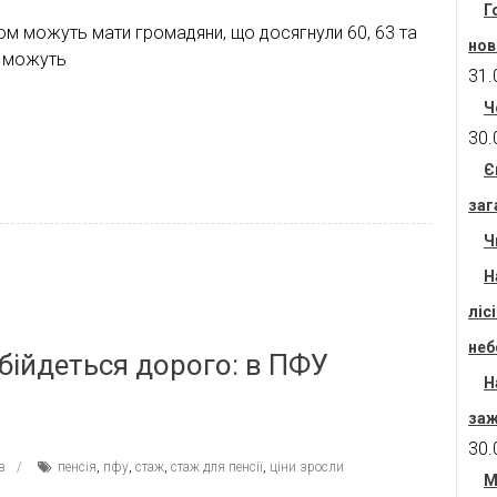
Г
ком можуть мати громадяни, що досягнули 60, 63 та
нов
в можуть
31.
Ч
30.
Є
заг
Ч
Н
ліс
неб
обійдеться дорого: в ПФУ
Н
заж
30.
в
пенсія
,
пфу
,
стаж
,
стаж для пенсії
,
ціни зросли
М