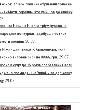
4 жінок із Чернігівщини отримали почесне
ння «Мати-героїня»: хто увійшов до списку
07.
ероніка Новик з Ніжина тріумфувала на
народних конкурсах, здобувши чотири
30.07.
емоги поспіль
а Ніжинщині викрито браконьєра, який
29.07.
аконно виловив риби на 99892 грн.
ироком суду до 15 років позбавлення волі
уджено громадянина України за державну
29.07.
ду