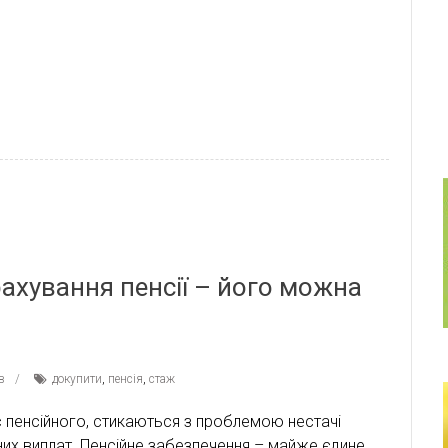
ахування пенсії – його можна
в
докупити
,
пенсія
,
стаж
ає пенсійного, стикаються з проблемою нестачі
их виплат. Пенсійне забезпечення – майже єдине