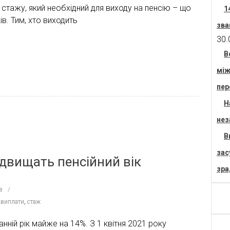
тажу, який необхідний для виходу на пенсію – що
1
в. Тим, хто виходить
зва
30.
В
між
пер
Н
нез
В
зас
ідвищать пенсійний вік
зра
в
 виплати
,
стаж
танній рік майже на 14%. З 1 квітня 2021 року