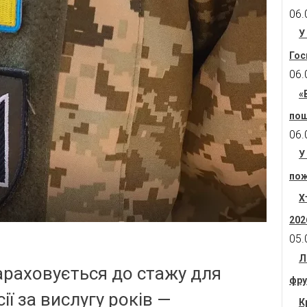
06.
У
Гос
06.
«
пош
06.
У
пож
Х
202
05.
Л
зараховується до стажу для
фру
ії за вислугу років —
К