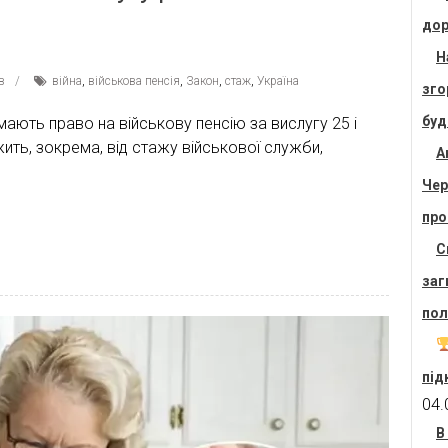
дор
Н
в
війна
,
військова пенсія
,
Закон
,
стаж
,
Україна
зго
буд
ають право на військову пенсію за вислугу 25 і
жить, зокрема, від стажу військової служби,
А
Чер
про
С
заг
пол
під
04.
В