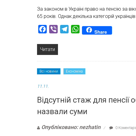
За законом в Україні право на пенсію за ві
65 років. Однак декілька категорій українці
Facebook
Viber
Telegram
WhatsApp
Share
Читати
Всі новини
Економіка
11.11.
Відсутній стаж для пенсії 
назвали суми
Опубліковано: nezhatin
0 Коментарі