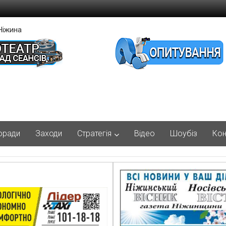
Ніжина
оради
Заходи
Стратегія
Відео
Шоубіз
Кон