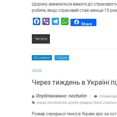
Щороку змінюються вимоги до страхового с
робити, якщо страховий стаж менше 15 рокі
Facebook
Viber
Telegram
WhatsApp
Share
Читати
Всі новини
Соціум
24.03.
Через тиждень в Україні п
Опубліковано: nezhatin
0 Коментарі
норма
,
пенсійний вік
,
розмір середньої пенсії
,
соціальні
Розмір середньої пенсії в Україні зріс за ос