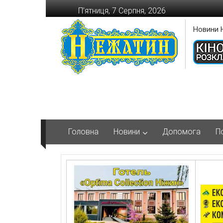
Перейти
П’ятниця, 7 Серпня, 2026
до
вмісту
Новини 
Головна
Новини
Допомога
П