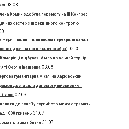
03.08.
рка
лена Хомич здобула перемогу на ІІІ Конгресі
ичних сестер з інфекційного контролю
08.
а Чернігівщині поліцейські перекрили канал
03.08.
повсюдження вогнепальної зброї
 Комарівці відбувся IV меморіальний турнір
03.08.
’яті Сергія Іващенка
ергова гуманітарна місія: на Харківський
рямок доставили допомогу військовим і
02.08.
піталю
оплата до пенсії у серпні: хто може отримати
31.07.
ад 1000 гривень
31.07.
ромат старих яблунь