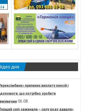
Відео дня
Укрексімбанк» припиняє виплату пенсій і
допомоги: що потрібно зробити
06.08.
имувачам
Перший сніп зажинали – силу роду давали»