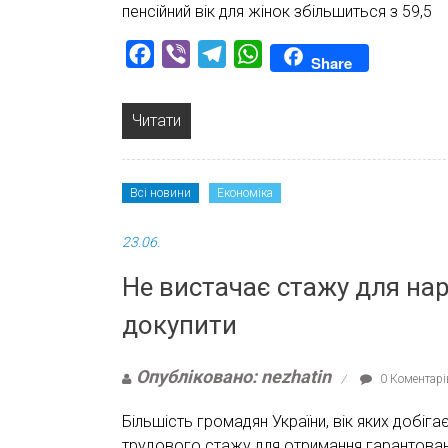
пенсійний вік для жінок збільшиться з 59,5
Facebook
Viber
Telegram
WhatsApp
Share
Читати
Всі новини
Економіка
23.06.
Не вистачає стажу для нар
докупити
Опубліковано: nezhatin
0 Коментарі
Більшість громадян України, вік яких добіг
трудового стажу для отримання гарантован