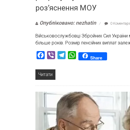
роз’яснення МОУ
Опубліковано: nezhatin
0 Коментарі
Військовослужбовці Збройних Сил України м
більше років. Розмір пенсійних виплат зале
Facebook
Viber
Telegram
WhatsApp
Share
Читати