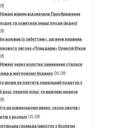
08.
 Ніжині віряни відзначили Преображення
поднє та освятили перші плоди (відео)
08.
Він воював із забуттям»: загинув керівник
укового загону «Плацдарм» Олексій Юков
08.
 Ніжині через коротке замикання сталася
06.08.
ежа в житловому будинку
то може не платити земельний податок у
6 році: перелік пільг та важливі нюанси
08.
іто на ніжинському ринку: сезон овочів і
05.08.
ктів у розпалі
рутівська громада інвестує у безпечні