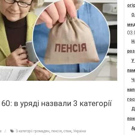
огі
О
мед
03.
Н
роз
У
пам
Ч
нап
гос
0: в уряді назвали 3 категорії
Д
пон
А
в
3 категорії громадян
,
пенсія
,
стаж
,
Україна