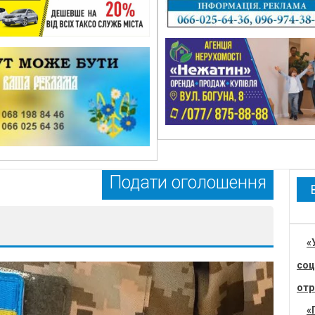
Подати оголошення
«
соц
отр
«