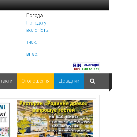
Погода
Погода у
Ніжині
вологість:
тиск:
вітер:
такти
Оголошення
Довідник