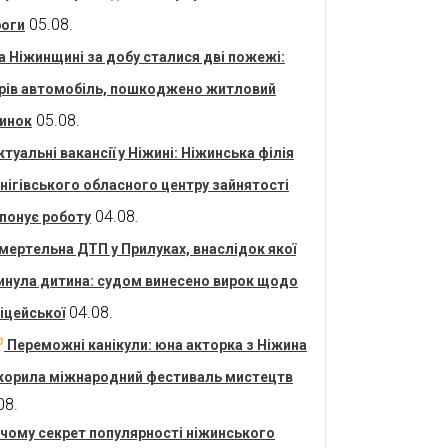
05.08.
оги
а Ніжинщині за добу сталися дві пожежі:
рів автомобіль, пошкоджено житловий
05.08.
инок
ктуальні вакансії у Ніжині: Ніжинська філія
нігівського обласного центру зайнятості
04.08.
понує роботу
мертельна ДТП у Прилуках, внаслідок якої
инула дитина: судом винесено вирок щодо
04.08.
іцейської
Переможні канікули: юна акторка з Ніжина
корила міжнародний фестиваль мистецтв
08.
 чому секрет популярності ніжинського