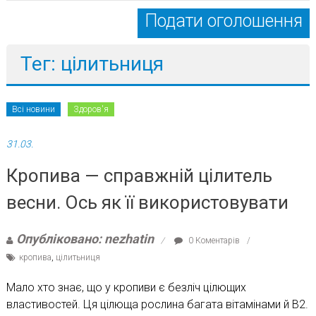
Подати оголошення
Тег: цілитьниця
Всі новини
Здоров'я
31.03.
Кропива — справжній цілитель
весни. Ось як її використовувати
Опубліковано: nezhatin
0 Коментарів
кропива
,
цілитьниця
Мало хто знає, що у кропиви є безліч цілющих
властивостей. Ця цілюща рослина багата вітамінами й В2.