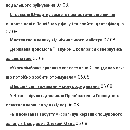
07.08.
подальшого руйнування
Отримали ID-картку замість паспорта-книжечки: як
оновити дані в Пенсійному фонді та пройти ідентифікацію
07.08.
07.08.
Мистецтво в келиху від ніжинського майстра
Державна допомога “Пакунок школяра”: як звернутись
07.08.
за виплатою
«Укрексімбанк» припиняє виплату пенсій і соцдопомоги:
06.08.
що потрібно зробити отримувачам
06.08.
«Перший сніп зажинали – силу роду давали»
У Ніжині віряни відзначили Преображення Господнє та
06.08.
освятили перші плоди (відео)
«Він воював із забуттям»: загинув керівник пошукового
06.08.
загону «Плацдарм» Олексій Юков