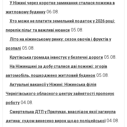
У Ніжині через коротке замикання сталася пожежа в
06.08.
житловому будинку
Хто може не платити земельний податок у 2026 році:
05.08.
перелік пільг та важливі нюанси
Літо на ніжинському ринку: сезон овочів і фруктів у
05.08.
розпалі
05.08.
Крутівська громада інвестує у безпечні дороги
На Ніжинщині за добу сталися дві пожежі: згорів
05.08.
автомобіль, пошкоджено житловий будинок
Актуальні вакансії у Ніжині: Ніжинська філія
Чернігівського обласного центру зайнятості пропонує
04.08.
роботу
Смертельна ДТП у Прилуках, внаслідок якої загинула
04.08.
дитина: судом винесено вирок щодо поліцейської