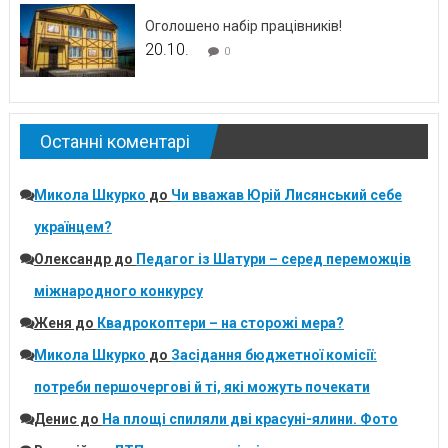
Оголошено набір працівників!
20.10.
0
Останні коментарі
Микола Шкурко
до
Чи вважав Юрій Лисянський себе
українцем?
Олександр
до
Педагог із Шатури – серед переможців
міжнародного конкурсу
Женя
до
Квадрокоптери – на сторожі мера?
Микола Шкурко
до
Засідання бюджетної комісії:
потреби першочергові й ті, які можуть почекати
Денис
до
На площі спиляли дві красуні-ялини. Фото