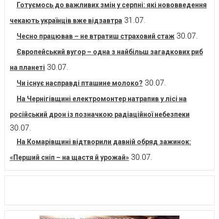
Готуємось до важливих змін у серпні: які нововведення
31.07.
чекають українців вже відзавтра
30.07.
Чесно працював – не втратиш страховий стаж
Європейський вугор – одна з найбільш загадкових риб
30.07.
на планеті
30.07.
Чи існує насправді пташине молоко?
На Чернігівщині електромонтер натрапив у лісі на
російський дрон із позначкою радіаційної небезпеки
30.07.
На Комарівщині відтворили давній обряд зажинок:
30.07.
«Перший сніп – на щастя й урожай»