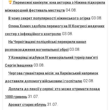
Переможні канікули: юна акторка з Ніжина підкорила
04.08.
міжнародний фестиваль мистецтв
03.08.
В чому секрет популярності ніжинського огірка
Олена Хомич здобула перемогу на ІІІ Конгресі медичних
03.08.
сестер з інфекційного контролю
На Чернігівщині поліцейські перекрили канал
03.08.
розповсюдження вогнепальної зброї
У Комарівці відбувся IV меморіальний турнір пам’яті
03.08.
Сергія Іващенка
Чергова гуманітарна місія: на Харківський напрямок
02.08.
доставили допомогу військовим і госпіталю
Доплата до пенсії у серпні: хто може отримати понад
31.07.
1000 гривень
31.07.
Аромат старих яблунь