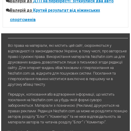
Валерій
до
ДТП на перехресті: зіткнулися два авто
Валерій
до
Крутий результат від ніжинських
спортсменів
Всі права на матеріали, які містить цей сайт, охороняються у
відповідності із законодавством України, в тому числі, про авторське
право і суміжні права. Використання матерiалiв Nezhatin.com.ua для
друкованих видань дозволяється лише з письмової згоди редакції
сайту. Для iнтернет-видань обов’язковим є гiперпосилання на
Nezhatin.com.ua, відкрите для пошукових систем. Посилання та
гіперпосилання повинні міститися виключно в першому чи в
другому абзаці тексту.
Передрук, копiювання або вiдтворення iнформацiї, що мiстить
посилання на Nezhatin.com.ua у будь-якiй формi суворо
забороняється. Матеріали з позначкою (Реклама) друкуються на
правах реклами. Редакція Nezhatin.com.ua може не розділяти позицію
авторів розділу “Блог” і “Коментарі” та не несе відповідальність за
матеріали авторів та читачів розділу “Блог” і “Коментарі”.