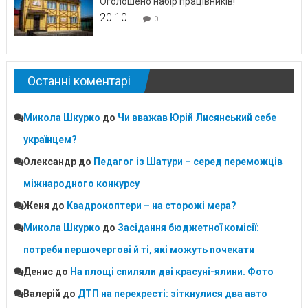
Оголошено набір працівників!
20.10.
0
Останні коментарі
Микола Шкурко
до
Чи вважав Юрій Лисянський себе
українцем?
Олександр
до
Педагог із Шатури – серед переможців
міжнародного конкурсу
Женя
до
Квадрокоптери – на сторожі мера?
Микола Шкурко
до
Засідання бюджетної комісії:
потреби першочергові й ті, які можуть почекати
Денис
до
На площі спиляли дві красуні-ялини. Фото
Валерій
до
ДТП на перехресті: зіткнулися два авто