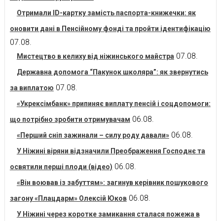
Отримали ID-картку замість паспорта-книжечки: як
оновити дані в Пенсійному фонді та пройти ідентифікацію
07.08.
07.08.
Мистецтво в келиху від ніжинського майстра
Державна допомога “Пакунок школяра”: як звернутись
07.08.
за виплатою
«Укрексімбанк» припиняє виплату пенсій і соцдопомоги:
06.08.
що потрібно зробити отримувачам
06.08.
«Перший сніп зажинали – силу роду давали»
У Ніжині віряни відзначили Преображення Господнє та
06.08.
освятили перші плоди (відео)
«Він воював із забуттям»: загинув керівник пошукового
06.08.
загону «Плацдарм» Олексій Юков
У Ніжині через коротке замикання сталася пожежа в