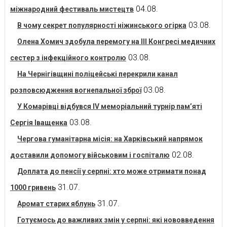
04.08.
міжнародний фестиваль мистецтв
03.08.
В чому секрет популярності ніжинського огірка
Олена Хомич здобула перемогу на ІІІ Конгресі медичних
03.08.
сестер з інфекційного контролю
На Чернігівщині поліцейські перекрили канал
03.08.
розповсюдження вогнепальної зброї
У Комарівці відбувся IV меморіальний турнір пам’яті
03.08.
Сергія Іващенка
Чергова гуманітарна місія: на Харківський напрямок
02.08.
доставили допомогу військовим і госпіталю
Доплата до пенсії у серпні: хто може отримати понад
31.07.
1000 гривень
31.07.
Аромат старих яблунь
Готуємось до важливих змін у серпні: які нововведення