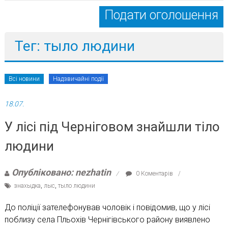
Подати оголошення
Тег: тыло людини
Всі новини
Надзвичайні події
18.07.
У лісі під Черніговом знайшли тіло
людини
Опубліковано: nezhatin
0 Коментарів
знахыдка
,
лыс
,
тыло людини
До поліції зателефонував чоловік і повідомив, що у лісі
поблизу села Пльохів Чернігівського району виявлено