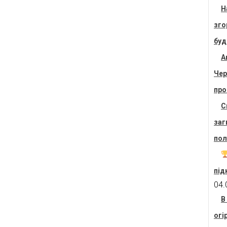
Н
зго
буд
А
Чер
про
С
заг
пол
під
04.
В
огі