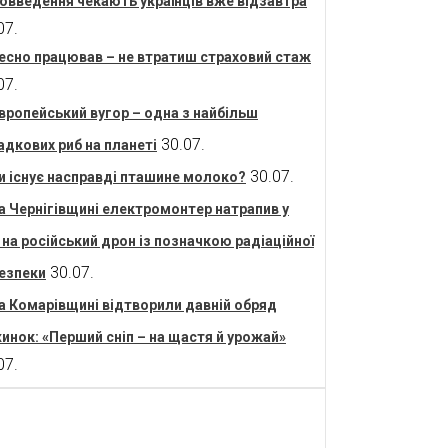
овведення чекають українців вже відзавтра
07.
есно працював – не втратиш страховий стаж
07.
вропейський вугор – одна з найбільш
30.07.
адкових риб на планеті
30.07.
и існує насправді пташине молоко?
а Чернігівщині електромонтер натрапив у
і на російський дрон із позначкою радіаційної
30.07.
езпеки
а Комарівщині відтворили давній обряд
инок: «Перший сніп – на щастя й урожай»
07.