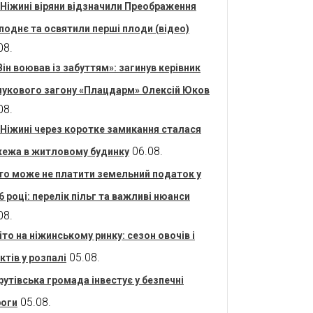
 Ніжині віряни відзначили Преображення
поднє та освятили перші плоди (відео)
08.
Він воював із забуттям»: загинув керівник
укового загону «Плацдарм» Олексій Юков
08.
 Ніжині через коротке замикання сталася
06.08.
ежа в житловому будинку
то може не платити земельний податок у
6 році: перелік пільг та важливі нюанси
08.
іто на ніжинському ринку: сезон овочів і
05.08.
ктів у розпалі
рутівська громада інвестує у безпечні
05.08.
оги