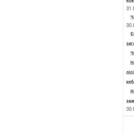
нов
31.
Ч
30.
Є
заг
Ч
Н
ліс
неб
Н
заж
30.