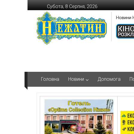
Перейти
Субота, 8 Серпня, 2026
до
вмісту
Новини 
Головна
Новини
Допомога
П