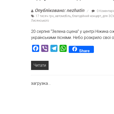
Опубліковано: nezhatin
0 Коментарі
17 тисяч грн
,
автомобіль
,
благодійний концерт
,
для ЗС
Лисянського
20 серпня “Зелена сцена” у центрі Ніжина 
українськими піснями. Небо розкрило свої 
Facebook
Viber
Telegram
WhatsApp
Share
Читати
загрузка...