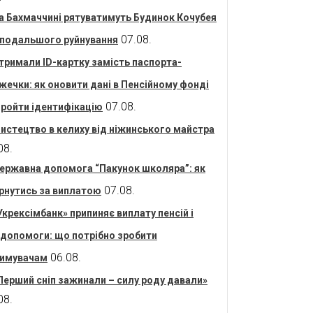
а Бахмаччині рятуватимуть Будинок Кочубея
07.08.
 подальшого руйнування
тримали ID-картку замість паспорта-
жечки: як оновити дані в Пенсійному фонді
07.08.
пройти ідентифікацію
истецтво в келиху від ніжинського майстра
08.
ержавна допомога “Пакунок школяра”: як
07.08.
рнутись за виплатою
Укрексімбанк» припиняє виплату пенсій і
допомоги: що потрібно зробити
06.08.
имувачам
Перший сніп зажинали – силу роду давали»
08.