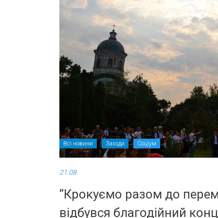
Всі новини
Заходи
Соціум
21.08.
“Крокуємо разом до перемог
відбувся благодійний конц