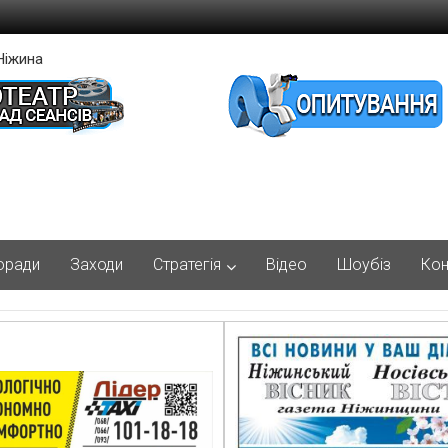
Ніжина
оради
Заходи
Стратегія
Відео
Шоубіз
Кон