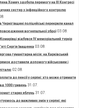
лена Хомич здобула перемогу на ІІІ Конгресі
ичних сестер з інфекційного контролю
08.
а Чернігівщині поліцейські перекрили канал
03.08.
повсюдження вогнепальної зброї
 Комарівці відбувся IV меморіальний турнір
03.08.
’яті Сергія Іващенка
ергова гуманітарна місія: на Харківський
рямок доставили допомогу військовим і
02.08.
піталю
оплата до пенсії у серпні: хто може отримати
31.07.
ад 1000 гривень
31.07.
ромат старих яблунь
отуємось до важливих змін у серпні: які