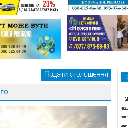
Подати оголошення
ого
М
реа
ван
нап