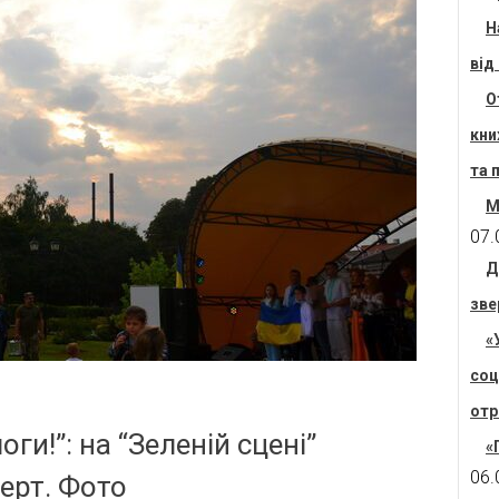
Н
від
О
кни
та 
М
07.
Д
зве
«
соц
отр
и!”: на “Зеленій сцені”
«
06.
ерт. Фото