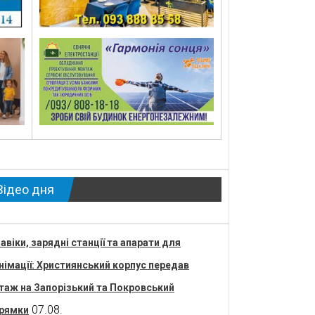
Відео дня
авіки, зарядні станції та апарати для
німації: Християнський корпус передав
таж на Запорізький та Покровський
07.08.
рямки