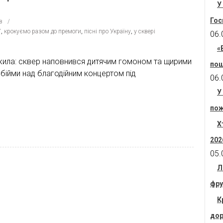
У
Гос
в
У
,
крокуємо разом до премоги
,
пісні про Україну
,
у сквері
06.
«
ожила: сквер наповнився дитячим гомоном та щирими
пош
обійми над благодійним концертом під
06.
У
пож
Х
202
05.
Л
фру
К
дор