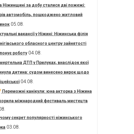
а Ніжинщині за добу сталися дві пожежі:
рів автомобіль, пошкоджено житловий
05.08.
инок
ктуальні вакансії у Ніжині: Ніжинська філія
нігівського обласного центру зайнятості
04.08.
понує роботу
мертельна ДТП у Прилуках, внаслідок якої
инула дитина: судом винесено вирок щодо
04.08.
іцейської
Переможні канікули: юна акторка з Ніжина
корила міжнародний фестиваль мистецтв
08.
 чому секрет популярності ніжинського
03.08.
рка