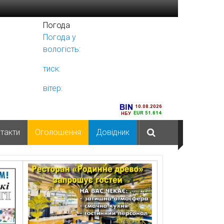
Погода
Погода у
Ніжині
вологість:
тиск:
вітер:
такти
Оголошення
Довідник