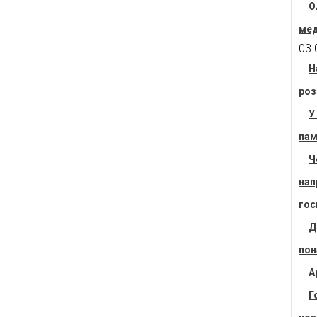
О
мед
03.
Н
роз
У
пам
Ч
нап
гос
Д
пон
А
Г