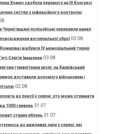
лена Хомич здобула перемогу на ІІІ Конгресі
ичних сестер з інфекційного контролю
08.
а Чернігівщині поліцейські перекрили канал
03.08.
повсюдження вогнепальної зброї
 Комарівці відбувся IV меморіальний турнір
03.08.
’яті Сергія Іващенка
ергова гуманітарна місія: на Харківський
рямок доставили допомогу військовим і
02.08.
піталю
оплата до пенсії у серпні: хто може отримати
31.07.
ад 1000 гривень
31.07.
ромат старих яблунь
отуємось до важливих змін у серпні: які