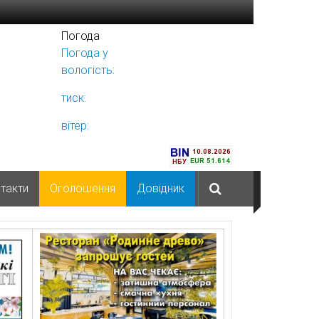
Погода
Погода у
Ніжині
вологість:
тиск:
вітер:
такти
Оголошення
Довідник