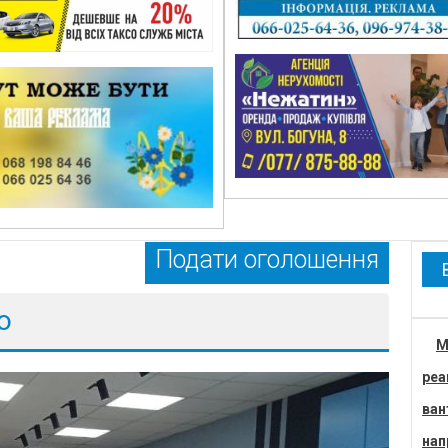
Подати оголошення
о
М
реа
ван
нап