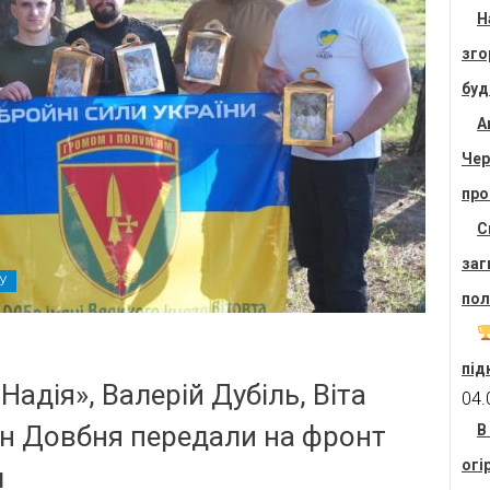
Н
зго
буд
А
Чер
про
С
заг
СУ
пол
під
Надія», Валерій Дубіль, Віта
04.
н Довбня передали на фронт
В
огі
м