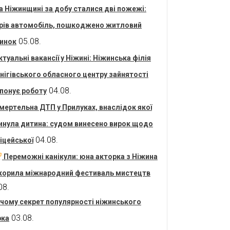
а Ніжинщині за добу сталися дві пожежі:
рів автомобіль, пошкоджено житловий
05.08.
инок
ктуальні вакансії у Ніжині: Ніжинська філія
нігівського обласного центру зайнятості
04.08.
понує роботу
мертельна ДТП у Прилуках, внаслідок якої
инула дитина: судом винесено вирок щодо
04.08.
іцейської
Переможні канікули: юна акторка з Ніжина
корила міжнародний фестиваль мистецтв
08.
 чому секрет популярності ніжинського
03.08.
рка