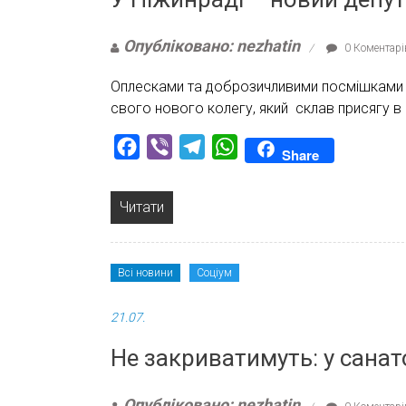
Опубліковано: nezhatin
0 Коментарі
Оплесками та доброзичливими посмішками пр
свого нового колегу, який склав присягу в сес
Facebook
Viber
Telegram
WhatsApp
Share
Читати
Всі новини
Соціум
21.07.
Не закриватимуть: у санато
Опубліковано: nezhatin