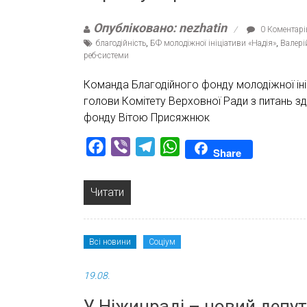
Опубліковано: nezhatin
0 Коментарі
благодійність
,
БФ молодіжної ініціативи «Надія»
,
Валері
реб-системи
Команда Благодійного фонду молодіжної ін
голови Комітету Верховної Ради з питань зд
фонду Вітою Присяжнюк
Facebook
Viber
Telegram
WhatsApp
Share
Читати
Всі новини
Соціум
19.08.
У Ніжинраді – новий депу