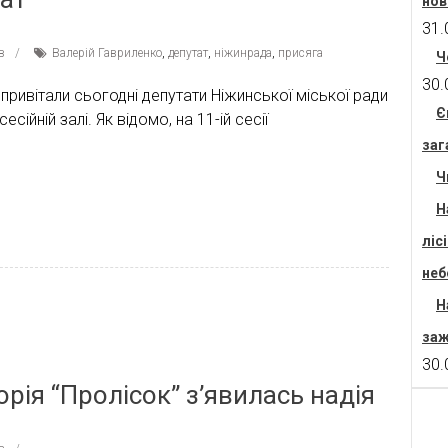
нов
31.
в
Валерій Гавриленко
,
депутат
,
ніжинрада
,
присяга
Ч
30.
ивітали сьогодні депутати Ніжинської міської ради
Є
ійній залі. Як відомо, на 11-ій сесії
заг
Ч
Н
ліс
неб
Н
заж
30.
рія “Пролісок” з’явилась надія