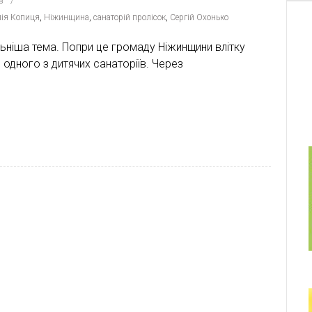
в
лія Копиця
,
Ніжинщина
,
санаторій пролісок
,
Сергій Охонько
льніша тема. Попри це громаду Ніжинщини влітку
одного з дитячих санаторіїв. Через