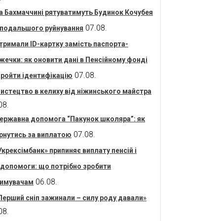
а Бахмаччині рятуватимуть Будинок Кочубея
07.08.
 подальшого руйнування
тримали ID-картку замість паспорта-
жечки: як оновити дані в Пенсійному фонді
07.08.
пройти ідентифікацію
истецтво в келиху від ніжинського майстра
08.
ержавна допомога “Пакунок школяра”: як
07.08.
рнутись за виплатою
Укрексімбанк» припиняє виплату пенсій і
допомоги: що потрібно зробити
06.08.
имувачам
Перший сніп зажинали – силу роду давали»
08.