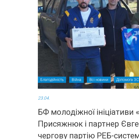
Благодійність
Війна
Всі новини
Допомога З
23.04.
БФ молодіжної ініціативи «
Присяжнюк і партнер Євге
чергову партію РЕБ-систе