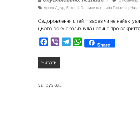
0 Коментарі
Арсен Дідур
,
Валерій Гавриленко
,
Ірина Грозенко
,
Ната
Оздоровлення дітей – зараз чи не найактуа
цього року сколихнула новина про закриття 
Facebook
Viber
Telegram
WhatsApp
Share
Читати
загрузка...