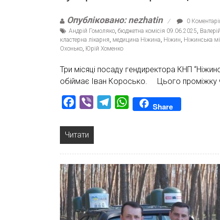
Опубліковано: nezhatin
0 Коментарі
Андрій Гомоляко
,
бюджетна комісія 09.06.2025
,
Валері
кластерна лікарня
,
медицина Ніжина
,
Ніжин
,
Ніжинська мі
Охонько
,
Юрій Хоменко
Три місяці посаду гендиректора КНП “Ніжинс
обіймає Іван Коросько. Цього проміжку ч
Facebook
Viber
Telegram
WhatsApp
Share
Читати