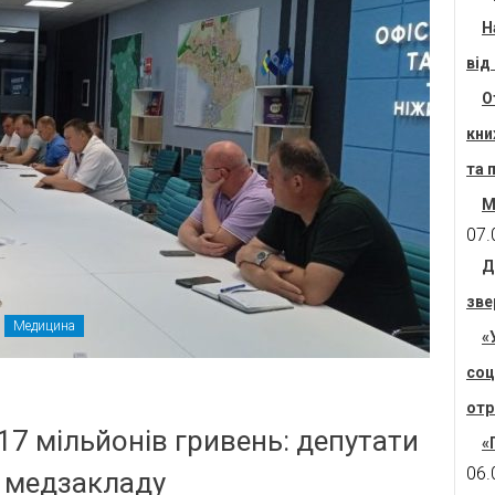
Н
від
О
кни
та 
М
07.
Д
зве
Медицина
«
соц
отр
 17 мільйонів гривень: депутати
«
06.
м медзакладу