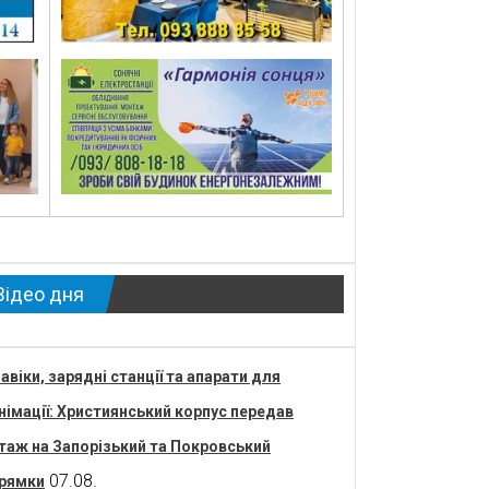
Відео дня
авіки, зарядні станції та апарати для
німації: Християнський корпус передав
таж на Запорізький та Покровський
07.08.
рямки