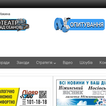
Ніжина
оради
Заходи
Стратегія
Відео
Шоубіз
Кон