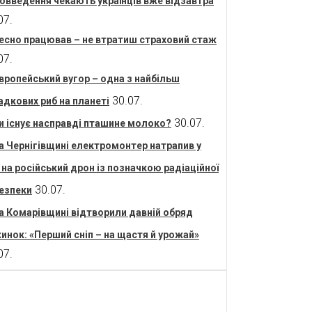
овведення чекають українців вже відзавтра
07.
есно працював – не втратиш страховий стаж
07.
вропейський вугор – одна з найбільш
30.07.
адкових риб на планеті
30.07.
и існує насправді пташине молоко?
а Чернігівщині електромонтер натрапив у
і на російський дрон із позначкою радіаційної
30.07.
езпеки
а Комарівщині відтворили давній обряд
инок: «Перший сніп – на щастя й урожай»
07.