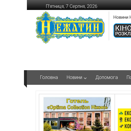
Перейти
П’ятниця, 7 Серпня, 2026
до
вмісту
Новини 
Головна
Новини
Допомога
П