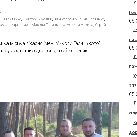
У
Гос
в
й Гавриленко
,
Дмитро Тимошик
,
іван коросько
,
Ірина Грозенко
,
06.
ська лікарня імені Миколи Галицького
,
Новини Ніжина
,
Сергій
«
пош
ька міська лікарня імені Миколи Галицького”
06.
асу достатньо для того, щоб керівник
У
пож
Х
202
05.
Л
фру
К
дор