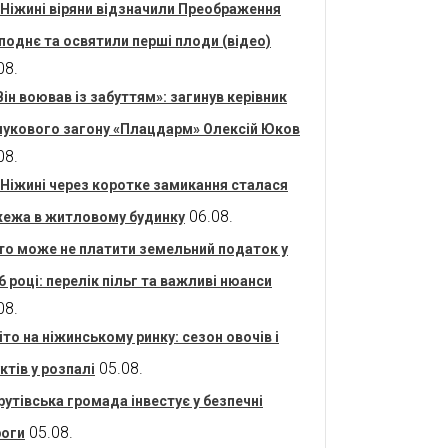
 Ніжині віряни відзначили Преображення
поднє та освятили перші плоди (відео)
08.
Він воював із забуттям»: загинув керівник
укового загону «Плацдарм» Олексій Юков
08.
 Ніжині через коротке замикання сталася
06.08.
ежа в житловому будинку
то може не платити земельний податок у
6 році: перелік пільг та важливі нюанси
08.
іто на ніжинському ринку: сезон овочів і
05.08.
ктів у розпалі
рутівська громада інвестує у безпечні
05.08.
оги