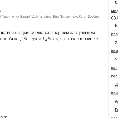
О
мед
в
й Гавриленко
,
Валерій Дубіль
,
війна
,
Віта Присяжнюк
,
Євген Довбня
,
03.
Н
іціативи «Надія», очолювана першим заступником
роз
оров’я нації Валерієм Дубілем, зі співзасновницею
У
пам
Ч
нап
гос
Д
пон
А
Г
тат