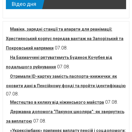
Відео дня
Мавіки, зарядні станції та апарати для реанімації:
Християнський корпус передав вантаж на Запорізький та
07.08.
Покровський напрямки
На Бахмаччині рятуватимуть Будинок Кочубея від
07.08.
подальшого руйнування
Отримали ID-картку замість паспорта-книжечки: як
оновити дані в Пенсійному фонді та пройти ідентифікацію
07.08.
07.08.
Мистецтво в келиху від ніжинського майстра
Державна допомога “Пакунок школяра”: як звернутись
07.08.
за виплатою
«Укрексімбанк» припиняє виплату пенсій і соцдопомоги: