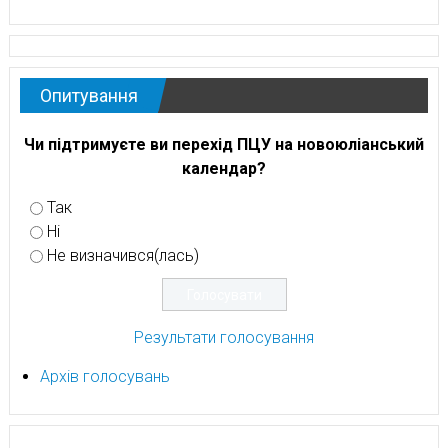
Опитування
Чи підтримуєте ви перехід ПЦУ на новоюліанський
календар?
Так
Ні
Не визначився(лась)
Результати голосування
Архів голосувань