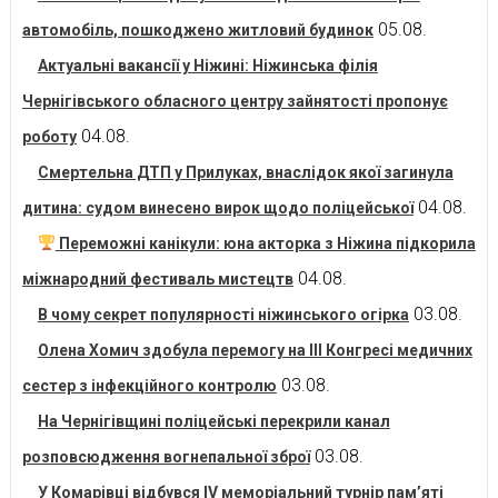
05.08.
автомобіль, пошкоджено житловий будинок
Актуальні вакансії у Ніжині: Ніжинська філія
Чернігівського обласного центру зайнятості пропонує
04.08.
роботу
Смертельна ДТП у Прилуках, внаслідок якої загинула
04.08.
дитина: судом винесено вирок щодо поліцейської
Переможні канікули: юна акторка з Ніжина підкорила
04.08.
міжнародний фестиваль мистецтв
03.08.
В чому секрет популярності ніжинського огірка
Олена Хомич здобула перемогу на ІІІ Конгресі медичних
03.08.
сестер з інфекційного контролю
На Чернігівщині поліцейські перекрили канал
03.08.
розповсюдження вогнепальної зброї
У Комарівці відбувся IV меморіальний турнір пам’яті