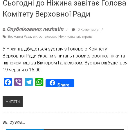
Сьогодні до Ніжина завітає Голова
Комітету Верховної Ради
Опубліковано: nezhatin
0 Коментарів
Верховна Рада
,
віктор галасюк
,
Ніжинська міськрада
У Ніжині відбудеться зустріч з Головою Комітету
Верховної Ради України з питань промислової політики та
підприємництва Віктором Галасюком. Зустріч відбудеться
19 червня о 16.00
Facebook
Viber
Telegram
WhatsApp
Share
Читати
загрузка...