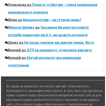
Олександр
до
Педагог із Шатури – серед переможців
міжнародного конкурсу
Женя
до
Квадрокоптери – на сторожі мера?
Микола Шкурко
до
Засідання бюджетної комісії:
потреби першочергові й ті, які можуть почекати
Денис
до
На площі спиляли дві красуні-ялини. Фото
Валерій
до
ДТП на перехресті: зіткнулися два авто
Валерій
до
Крутий результат від ніжинських
спортсменів
Всі права на матеріали, які містить цей сайт, охороняються у
відповідності із законодавством України, в тому числі, про авторське
право і суміжні права. Використання матерiалiв Nezhatin.com.ua для
друкованих видань дозволяється лише з письмової згоди редакції
сайту. Для iнтернет-видань обов’язковим є гiперпосилання на