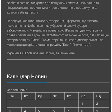
Nezhatin.com.ua, відкрите для пошукових систем. Посилання та
гіперпосилання повинні міститися виключно в першому чи в
другому абзаці тексту.
Передрук, копiювання або вiдтворення iнформацiї, що мiстить
посилання на Nezhatin.com.ua у будь-якiй формi суворо
забороняється. Матеріали з позначкою (Реклама) друкуються на
правах реклами. Редакція Nezhatin.com.ua може не розділяти позицію
авторів розділу “Блог” і “Коментарі” та не несе відповідальність за
матеріали авторів та читачів розділу “Блог” і “Коментарі”.
Українці в Європі
новини Польщі та Німеччини
Календар Новин
Серпень 2026
Пн
Вт
Ср
Чт
Пт
Сб
Нд
1
2
3
4
5
6
7
8
9