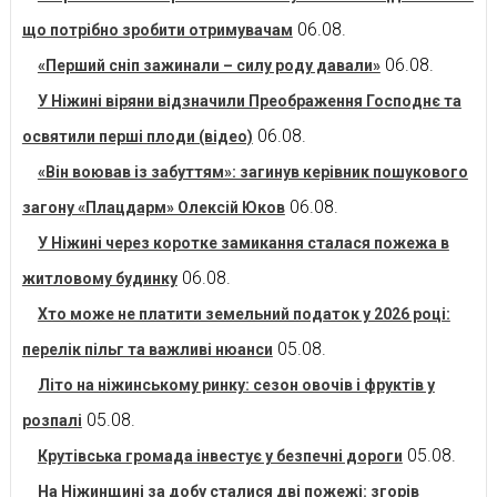
06.08.
що потрібно зробити отримувачам
06.08.
«Перший сніп зажинали – силу роду давали»
У Ніжині віряни відзначили Преображення Господнє та
06.08.
освятили перші плоди (відео)
«Він воював із забуттям»: загинув керівник пошукового
06.08.
загону «Плацдарм» Олексій Юков
У Ніжині через коротке замикання сталася пожежа в
06.08.
житловому будинку
Хто може не платити земельний податок у 2026 році:
05.08.
перелік пільг та важливі нюанси
Літо на ніжинському ринку: сезон овочів і фруктів у
05.08.
розпалі
05.08.
Крутівська громада інвестує у безпечні дороги
На Ніжинщині за добу сталися дві пожежі: згорів