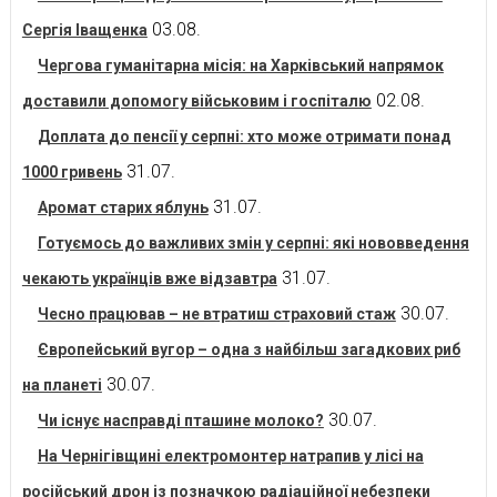
03.08.
Сергія Іващенка
Чергова гуманітарна місія: на Харківський напрямок
02.08.
доставили допомогу військовим і госпіталю
Доплата до пенсії у серпні: хто може отримати понад
31.07.
1000 гривень
31.07.
Аромат старих яблунь
Готуємось до важливих змін у серпні: які нововведення
31.07.
чекають українців вже відзавтра
30.07.
Чесно працював – не втратиш страховий стаж
Європейський вугор – одна з найбільш загадкових риб
30.07.
на планеті
30.07.
Чи існує насправді пташине молоко?
На Чернігівщині електромонтер натрапив у лісі на
російський дрон із позначкою радіаційної небезпеки