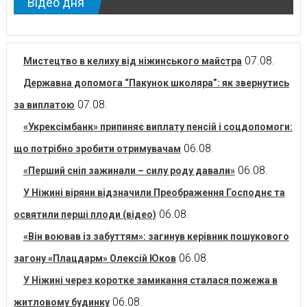
Відео дня
07.08.
Мистецтво в келиху від ніжинського майстра
Державна допомога “Пакунок школяра”: як звернутись
07.08.
за виплатою
«Укрексімбанк» припиняє виплату пенсій і соцдопомоги:
06.08.
що потрібно зробити отримувачам
06.08.
«Перший сніп зажинали – силу роду давали»
У Ніжині віряни відзначили Преображення Господнє та
06.08.
освятили перші плоди (відео)
«Він воював із забуттям»: загинув керівник пошукового
06.08.
загону «Плацдарм» Олексій Юков
У Ніжині через коротке замикання сталася пожежа в
06.08.
житловому будинку