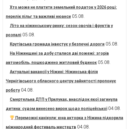
Хто може не платити земельний податок у 2026 році:
05.08.
перелік пільг та важливі нюанси
Літо на ніжинському ринку: сезон овочів і фруктів у
05.08.
розпалі
05.08.
Крутівська громада інвестує у безпечні дороги
На Ніжинщині за добу сталися дві пожежі: згорів
05.08.
автомобіль, пошкоджено житловий будинок
Актуальні вакансії у Ніжині: Ніжинська філія
Чернігівського обласного центру зайнятості пропонує
04.08.
роботу
Смертельна ДТП у Прилуках, внаслідок якої загинула
04.08.
дитина: судом винесено вирок щодо поліцейської
Переможні канікули: юна акторка з Ніжина підкорила
04.08.
міжнародний фестиваль мистецтв