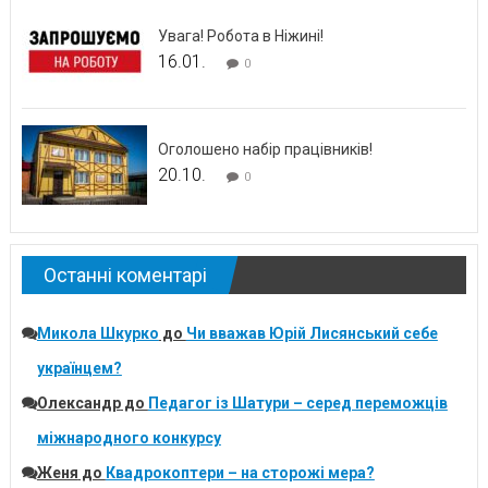
Увага! Робота в Ніжині!
16.01.
0
Оголошено набір працівників!
20.10.
0
Останні коментарі
Микола Шкурко
до
Чи вважав Юрій Лисянський себе
українцем?
Олександр
до
Педагог із Шатури – серед переможців
міжнародного конкурсу
Женя
до
Квадрокоптери – на сторожі мера?