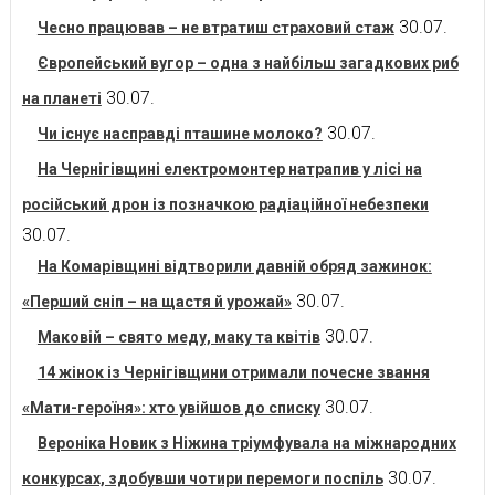
30.07.
Чесно працював – не втратиш страховий стаж
Європейський вугор – одна з найбільш загадкових риб
30.07.
на планеті
30.07.
Чи існує насправді пташине молоко?
На Чернігівщині електромонтер натрапив у лісі на
російський дрон із позначкою радіаційної небезпеки
30.07.
На Комарівщині відтворили давній обряд зажинок:
30.07.
«Перший сніп – на щастя й урожай»
30.07.
Маковій – свято меду, маку та квітів
14 жінок із Чернігівщини отримали почесне звання
30.07.
«Мати-героїня»: хто увійшов до списку
Вероніка Новик з Ніжина тріумфувала на міжнародних
30.07.
конкурсах, здобувши чотири перемоги поспіль