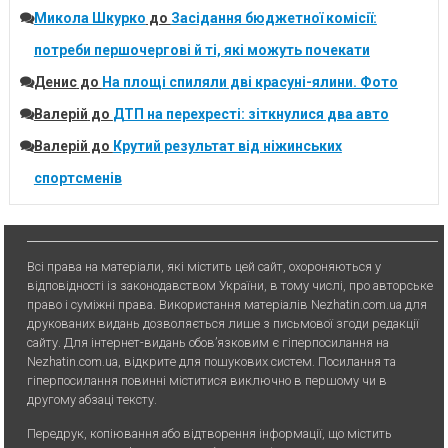
Микола Шкурко
до
Засідання бюджетної комісії:
потреби першочергові й ті, які можуть почекати
Денис
до
На площі спиляли дві красуні-ялини. Фото
Валерій
до
ДТП на перехресті: зіткнулися два авто
Валерій
до
Крутий результат від ніжинських
спортсменів
Всі права на матеріали, які містить цей сайт, охороняються у
відповідності із законодавством України, в тому числі, про авторське
право і суміжні права. Використання матерiалiв Nezhatin.com.ua для
друкованих видань дозволяється лише з письмової згоди редакції
сайту. Для iнтернет-видань обов’язковим є гiперпосилання на
Nezhatin.com.ua, відкрите для пошукових систем. Посилання та
гіперпосилання повинні міститися виключно в першому чи в
другому абзаці тексту.
Передрук, копiювання або вiдтворення iнформацiї, що мiстить