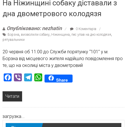
На Ніжинщині собаку діставали з
дна двометрового колодязя
Опубліковано: nezhatin
0 Коментарів
Борзна
,
визволили собаку
,
Ніжинщина
,
пес упав на дно колодязя
,
рятувальники
20 червня об 11:00 до Служби порятунку “101” у м.
Борзна від місцевого жителя надійшло повідомлення про
те, що на околиці міста у двометровий
Facebook
Viber
Telegram
WhatsApp
Share
Читати
загрузка...