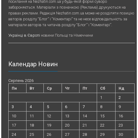
посилання на Nezhatin.com.ua у будь-якiй формi суворо
забороняється. Матеріали з позначкою (Реклама) друкуються на
правах реклами. Редакція Nezhatin.com.ua може не розділяти позицію
авторів розділу “Блог” і “Коментарі” та не несе відповідальність за
матеріали авторів та читачів розділу “Блог” і “Коментарі”.
Українці в Європі
новини Польщі та Німеччини
Календар Новин
Серпень 2026
Пн
Вт
Ср
Чт
Пт
Сб
Нд
1
2
3
4
5
6
7
8
9
10
11
12
13
14
15
16
17
18
19
20
21
22
23
24
25
26
27
28
29
30