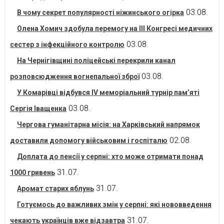
03.08.
В чому секрет популярності ніжинського огірка
Олена Хомич здобула перемогу на ІІІ Конгресі медичних
03.08.
сестер з інфекційного контролю
На Чернігівщині поліцейські перекрили канал
03.08.
розповсюдження вогнепальної зброї
У Комарівці відбувся IV меморіальний турнір пам’яті
03.08.
Сергія Іващенка
Чергова гуманітарна місія: на Харківський напрямок
02.08.
доставили допомогу військовим і госпіталю
Доплата до пенсії у серпні: хто може отримати понад
31.07.
1000 гривень
31.07.
Аромат старих яблунь
Готуємось до важливих змін у серпні: які нововведення
31.07.
чекають українців вже відзавтра