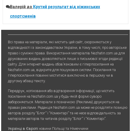
Валерій
до
Крутий результат від ніжинських
спортсменів
Всі права на матеріали, які містить цей сайт, охороняються у
відповідності із законодавством України, в тому числі, про авторське
право і суміжні права. Використання матерiалiв Nezhatin.com.ua для
друкованих видань дозволяється лише з письмової згоди редакції
сайту. Для iнтернет-видань обов’язковим є гiперпосилання на
Nezhatin.com.ua, відкрите для пошукових систем. Посилання та
гіперпосилання повинні міститися виключно в першому чи в
другому абзаці тексту.
Передрук, копiювання або вiдтворення iнформацiї, що мiстить
посилання на Nezhatin.com.ua у будь-якiй формi суворо
забороняється. Матеріали з позначкою (Реклама) друкуються на
правах реклами. Редакція Nezhatin.com.ua може не розділяти позицію
авторів розділу “Блог” і “Коментарі” та не несе відповідальність за
матеріали авторів та читачів розділу “Блог” і “Коментарі”.
Українці в Європі
новини Польщі та Німеччини