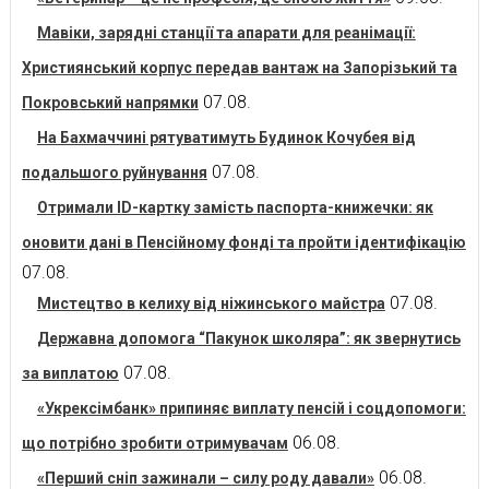
Мавіки, зарядні станції та апарати для реанімації:
Християнський корпус передав вантаж на Запорізький та
07.08.
Покровський напрямки
На Бахмаччині рятуватимуть Будинок Кочубея від
07.08.
подальшого руйнування
Отримали ID-картку замість паспорта-книжечки: як
оновити дані в Пенсійному фонді та пройти ідентифікацію
07.08.
07.08.
Мистецтво в келиху від ніжинського майстра
Державна допомога “Пакунок школяра”: як звернутись
07.08.
за виплатою
«Укрексімбанк» припиняє виплату пенсій і соцдопомоги:
06.08.
що потрібно зробити отримувачам
06.08.
«Перший сніп зажинали – силу роду давали»