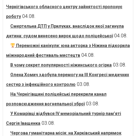
Чернігівського обласного центру зайнятості пропонує
04.08.
роботу
Смертельна ДТП у Прилуках, внаслідок якої загинула
04.08.
дитина: судом винесено вирок щодо поліцейської
Переможні канікули: юна акторка з Ніжина підкорила
04.08.
міжнародний фестиваль мистецтв
03.08.
В чому секрет популярності ніжинського огірка
Олена Хомич здобула перемогу на ІІІ Конгресі медичних
03.08.
сестер з інфекційного контролю
На Чернігівщині поліцейські перекрили канал
03.08.
розповсюдження вогнепальної зброї
У Комарівці відбувся IV меморіальний турнір пам’яті
03.08.
Сергія Іващенка
Чергова гуманітарна місія: на Харківський напрямок