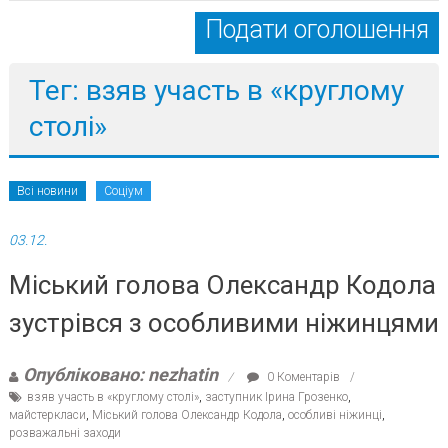
Подати оголошення
Тег: взяв участь в «круглому
столі»
Всі новини
Соціум
03.12.
Міський голова Олександр Кодола
зустрівся з особливими ніжинцями
Опубліковано: nezhatin
0 Коментарів
взяв участь в «круглому столі»
,
заступник Ірина Грозенко
,
майстеркласи
,
Міський голова Олександр Кодола
,
особливі ніжинці
,
розважальні заходи