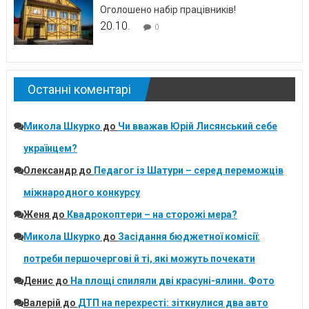
Оголошено набір працівників!
20.10.
0
Останні коментарі
Микола Шкурко
до
Чи вважав Юрій Лисянський себе
українцем?
Олександр
до
Педагог із Шатури – серед переможців
міжнародного конкурсу
Женя
до
Квадрокоптери – на сторожі мера?
Микола Шкурко
до
Засідання бюджетної комісії:
потреби першочергові й ті, які можуть почекати
Денис
до
На площі спиляли дві красуні-ялини. Фото
Валерій
до
ДТП на перехресті: зіткнулися два авто