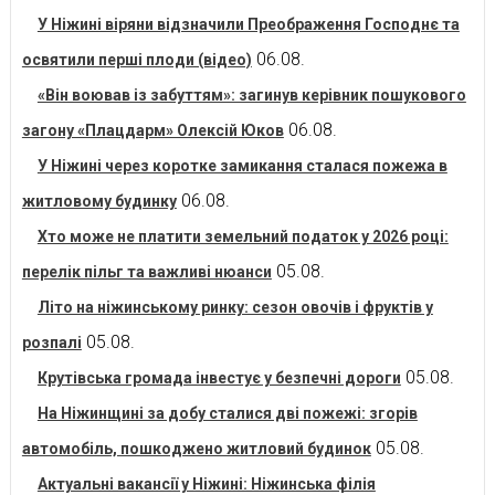
У Ніжині віряни відзначили Преображення Господнє та
06.08.
освятили перші плоди (відео)
«Він воював із забуттям»: загинув керівник пошукового
06.08.
загону «Плацдарм» Олексій Юков
У Ніжині через коротке замикання сталася пожежа в
06.08.
житловому будинку
Хто може не платити земельний податок у 2026 році:
05.08.
перелік пільг та важливі нюанси
Літо на ніжинському ринку: сезон овочів і фруктів у
05.08.
розпалі
05.08.
Крутівська громада інвестує у безпечні дороги
На Ніжинщині за добу сталися дві пожежі: згорів
05.08.
автомобіль, пошкоджено житловий будинок
Актуальні вакансії у Ніжині: Ніжинська філія