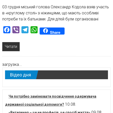
03 грудня міський голова Олександр Кодола взяв участь
в «круглому столі» з ніжинцями, що мають особливі
потреби та їх батьками. Для дітей були організовані
Facebook
Viber
Telegram
WhatsApp
Share
Читати
загрузка...
Відео дня
Чи потрібно замінювати посвідчення одержувача
10.08.
державної соціальної допомоги?
09.08.
«Ветеринар – це не професія, це спосіб життя»