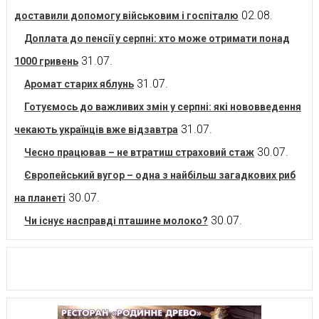
02.08.
доставили допомогу військовим і госпіталю
Доплата до пенсії у серпні: хто може отримати понад
31.07.
1000 гривень
31.07.
Аромат старих яблунь
Готуємось до важливих змін у серпні: які нововведення
31.07.
чекають українців вже відзавтра
30.07.
Чесно працював – не втратиш страховий стаж
Європейський вугор – одна з найбільш загадкових риб
30.07.
на планеті
30.07.
Чи існує насправді пташине молоко?