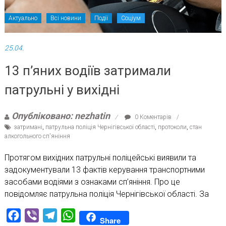
Актуально
Всі новини
Події
Соціум
25.04.
13 п’яних водіїв затримали
патрульні у вихідні
Опубліковано: nezhatin
0 Коментарів
затримані
,
патрульна поліція Чернігівської області
,
протоколи
,
стан
алкогольного сп'яніння
Протягом вихідних патрульні поліцейські виявили та
задокументували 13 фактів керування транспортними
засобами водіями з ознаками сп’яніння. Про це
повідомляє патрульна поліція Чернігівської області. За
Facebook
Viber
Telegram
WhatsApp
Share