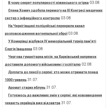
03.08.
В чому секрет популярності ніжинського огірка
Олена Хомич здобула перемогу на ІІІ Конгресі медичних
03.08.
сестер з інфекційного контролю
На Чернігівщині поліцейські перекрили канал
03.08.
розповсюдження вогнепальної зброї
У Комарівці відбувся IV меморіальний турнір пам’яті
03.08.
Сергія Іващенка
Чергова гуманітарна місія: на Харківський напрямок
02.08.
доставили допомогу військовим і госпіталю
Доплата до пенсії у серпні: хто може отримати понад
31.07.
1000 гривень
31.07.
Аромат старих яблунь
Готуємось до важливих змін у серпні: які нововведення
31.07.
чекають українців вже відзавтра