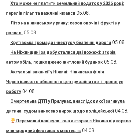
Хто може не платити земельний податок у 2026 році:
05.08.
перелік пільг та важливі нюанси
Літо на ніжинському ринку: сезон овочів і фруктів у
05.08.
розпалі
05.08.
Крутівська громада інвестує у безпечні дороги
На Ніжинщині за добу сталися дві пожежі: згорів
05.08.
автомобіль, пошкоджено житловий будинок
Актуальні вакансії у Ніжині: Ніжинська філія
Чернігівського обласного центру зайнятості пропонує
04.08.
роботу
Смертельна ДТП у Прилуках, внаслідок якої загинула
04.08.
дитина: судом винесено вирок щодо поліцейської
Переможні канікули: юна акторка з Ніжина підкорила
04.08.
міжнародний фестиваль мистецтв