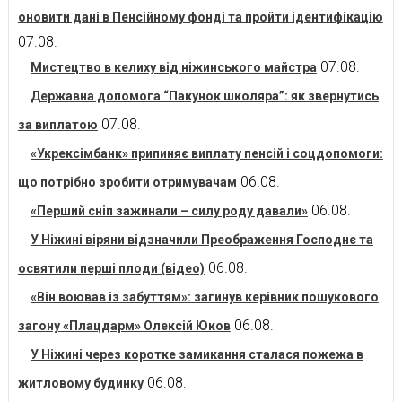
оновити дані в Пенсійному фонді та пройти ідентифікацію
07.08.
07.08.
Мистецтво в келиху від ніжинського майстра
Державна допомога “Пакунок школяра”: як звернутись
07.08.
за виплатою
«Укрексімбанк» припиняє виплату пенсій і соцдопомоги:
06.08.
що потрібно зробити отримувачам
06.08.
«Перший сніп зажинали – силу роду давали»
У Ніжині віряни відзначили Преображення Господнє та
06.08.
освятили перші плоди (відео)
«Він воював із забуттям»: загинув керівник пошукового
06.08.
загону «Плацдарм» Олексій Юков
У Ніжині через коротке замикання сталася пожежа в
06.08.
житловому будинку