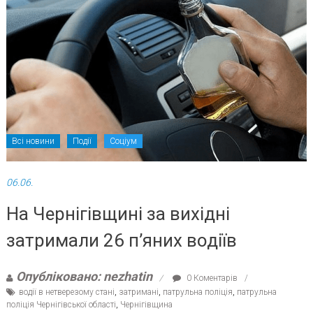
Всі новини
Події
Соціум
06.06.
На Чернігівщині за вихідні
затримали 26 п’яних водіїв
Опубліковано: nezhatin
0 Коментарів
водії в нетверезому стані
,
затримані
,
патрульна поліція
,
патрульна
поліція Чернігівської області
,
Чернігівщина