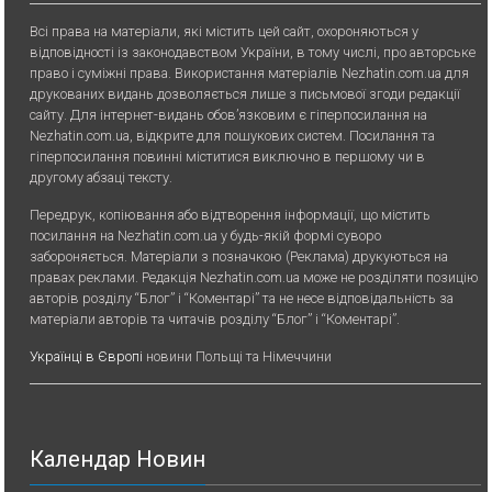
Всі права на матеріали, які містить цей сайт, охороняються у
відповідності із законодавством України, в тому числі, про авторське
право і суміжні права. Використання матерiалiв Nezhatin.com.ua для
друкованих видань дозволяється лише з письмової згоди редакції
сайту. Для iнтернет-видань обов’язковим є гiперпосилання на
Nezhatin.com.ua, відкрите для пошукових систем. Посилання та
гіперпосилання повинні міститися виключно в першому чи в
другому абзаці тексту.
Передрук, копiювання або вiдтворення iнформацiї, що мiстить
посилання на Nezhatin.com.ua у будь-якiй формi суворо
забороняється. Матеріали з позначкою (Реклама) друкуються на
правах реклами. Редакція Nezhatin.com.ua може не розділяти позицію
авторів розділу “Блог” і “Коментарі” та не несе відповідальність за
матеріали авторів та читачів розділу “Блог” і “Коментарі”.
Українці в Європі
новини Польщі та Німеччини
Календар Новин