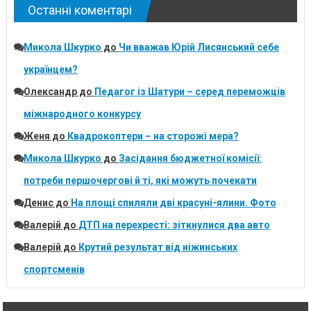
Останні коментарі
Микола Шкурко
до
Чи вважав Юрій Лисянський себе
українцем?
Олександр
до
Педагог із Шатури – серед переможців
міжнародного конкурсу
Женя
до
Квадрокоптери – на сторожі мера?
Микола Шкурко
до
Засідання бюджетної комісії:
потреби першочергові й ті, які можуть почекати
Денис
до
На площі спиляли дві красуні-ялини. Фото
Валерій
до
ДТП на перехресті: зіткнулися два авто
Валерій
до
Крутий результат від ніжинських
спортсменів