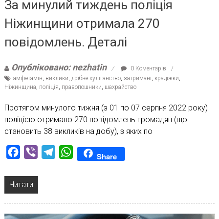
За минулий тиждень поліція
Ніжинщини отримала 270
повідомлень. Деталі
Опубліковано: nezhatin
0 Коментарів
амфетамін
,
виклики
,
дрібне хуліганство
,
затримані
,
крадіжки
,
Ніжинщина
,
поліція
,
правопошники
,
шахрайство
Протягом минулого тижня (з 01 по 07 серпня 2022 року)
поліцією отримано 270 повідомлень громадян (що
становить 38 викликів на добу), з яких по
Facebook
Viber
Telegram
WhatsApp
Share
Читати