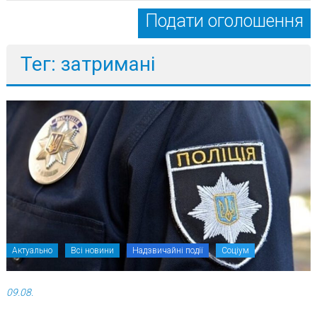
Подати оголошення
Тег: затримані
Актуально
Всі новини
Надзвичайні події
Соціум
09.08.