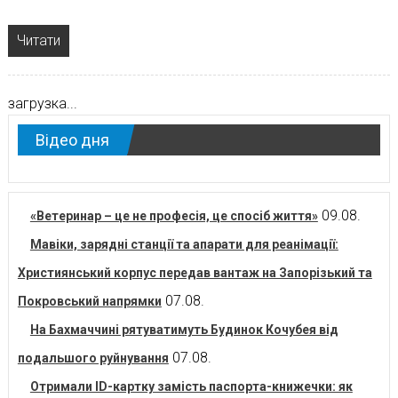
Читати
загрузка...
Відео дня
09.08.
«Ветеринар – це не професія, це спосіб життя»
Мавіки, зарядні станції та апарати для реанімації:
Християнський корпус передав вантаж на Запорізький та
07.08.
Покровський напрямки
На Бахмаччині рятуватимуть Будинок Кочубея від
07.08.
подальшого руйнування
Отримали ID-картку замість паспорта-книжечки: як