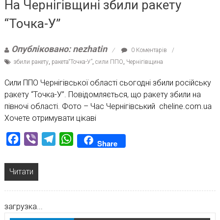
На Чернігівщині збили ракету
“Точка-У”
Опубліковано: nezhatin
0 Коментарів
збили ракету
,
ракета“Точка-У”
,
сили ППО
,
Чернігівщина
Сили ППО Чернігівської області сьогодні збили російську
ракету “Точка-У”. Повідомляється, що ракету збили на
півночі області. Фото – Час Чернігівський cheline.com.ua
Хочете отримувати цікаві
Facebook
Viber
Telegram
WhatsApp
Share
Читати
загрузка...