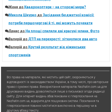
Женя
до
Квадрокоптери – на сторожі мера?
Микола Шкурко
до
Засідання бюджетної комісії:
потреби першочергові й ті, які можуть почекати
Денис
до
На площі спиляли дві красуні-ялини. Фото
Валерій
до
ДТП на перехресті: зіткнулися два авто
Валерій
до
Крутий результат від ніжинських
спортсменів
Всі права на матеріали, які містить цей сайт, охороняються у
відповідності із законодавством України, в тому числі, про авторське
право і суміжні права. Використання матерiалiв Nezhatin.com.ua для
друкованих видань дозволяється лише з письмової згоди редакції
сайту. Для iнтернет-видань обов’язковим є гiперпосилання на
Nezhatin.com.ua, відкрите для пошукових систем. Посилання та
гіперпосилання повинні міститися виключно в першому чи в
другому абзаці тексту.