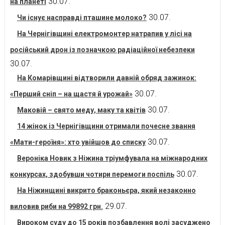
30.07.
на планеті
30.07.
Чи існує насправді пташине молоко?
На Чернігівщині електромонтер натрапив у лісі на
російський дрон із позначкою радіаційної небезпеки
30.07.
На Комарівщині відтворили давній обряд зажинок:
30.07.
«Перший сніп – на щастя й урожай»
30.07.
Маковій – свято меду, маку та квітів
14 жінок із Чернігівщини отримали почесне звання
30.07.
«Мати-героїня»: хто увійшов до списку
Вероніка Новик з Ніжина тріумфувала на міжнародних
30.07.
конкурсах, здобувши чотири перемоги поспіль
На Ніжинщині викрито браконьєра, який незаконно
29.07.
виловив риби на 99892 грн.
Вироком суду до 15 років позбавлення волі засуджено