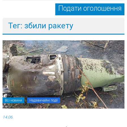
Подати оголошення
Тег: збили ракету
Всі новини
Надзвичайні події
14.06.