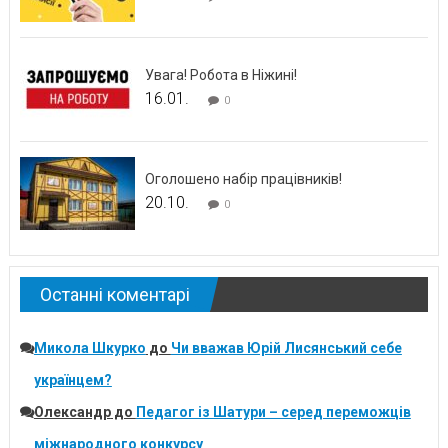
Увага! Робота в Ніжині!
16.01.
0
Оголошено набір працівників!
20.10.
0
Останні коментарі
Микола Шкурко
до
Чи вважав Юрій Лисянський себе
українцем?
Олександр
до
Педагог із Шатури – серед переможців
міжнародного конкурсу