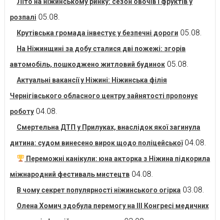
Літо на ніжинському ринку: сезон овочів і фруктів у
05.08.
розпалі
05.08.
Крутівська громада інвестує у безпечні дороги
На Ніжинщині за добу сталися дві пожежі: згорів
05.08.
автомобіль, пошкоджено житловий будинок
Актуальні вакансії у Ніжині: Ніжинська філія
Чернігівського обласного центру зайнятості пропонує
04.08.
роботу
Смертельна ДТП у Прилуках, внаслідок якої загинула
04.08.
дитина: судом винесено вирок щодо поліцейської
Переможні канікули: юна акторка з Ніжина підкорила
04.08.
міжнародний фестиваль мистецтв
03.08.
В чому секрет популярності ніжинського огірка
Олена Хомич здобула перемогу на ІІІ Конгресі медичних