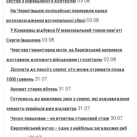
03.08.
сестер з інфекційного контролю
На Чернігівщині поліцейські перекрили канал
03.08.
розповсюдження вогнепальної зброї
У Комарівці відбувся IV меморіальний турнір пам’яті
03.08.
Сергія Іващенка
Чергова гуманітарна місія: на Харківський напрямок
02.08.
доставили допомогу військовим і госпіталю
Доплата до пенсії у серпні: хто може отримати понад
31.07.
1000 гривень
31.07.
Аромат старих яблунь
Готуємось до важливих змін у серпні: які нововведення
31.07.
чекають українців вже відзавтра
30.07.
Чесно працював – не втратиш страховий стаж
Європейський вугор – одна з найбільш загадкових риб