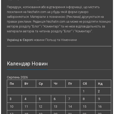
Передрук, копiювання або вiдтворення iнформацiї, що мiстить
посилання на Nezhatin.com.ua у будь-якiй формi суворо
забороняється. Матеріали з позначкою (Реклама) друкуються на
правах реклами. Редакція Nezhatin.com.ua може не розділяти позицію
авторів розділу “Блог” і “Коментарі” та не несе відповідальність за
матеріали авторів та читачів розділу “Блог” і “Коментарі”.
Українці в Європі
новини Польщі та Німеччини
Календар Новин
Серпень 2026
Пн
Вт
Ср
Чт
Пт
Сб
Нд
1
2
3
4
5
6
7
8
9
10
11
12
13
14
15
16