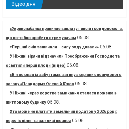
Відео дня
«Укрексімбанк» припиняє виплату пенсій і соцдопомоги:
06.08.
що потрібно зробити отримувачам
06.08.
«Перший сніп зажинали – силу роду давали»
У Ніжині віряни відзначили Преображення Господнє та
06.08.
освятили перші плоди (відео)
«Він воював із забуттям»: загинув керівник пошукового
06.08.
загону «Плацдарм» Олексій Юков
У Ніжині через коротке замикання сталася пожежа в
06.08.
житловому будинку
Хто може не платити земельний податок у 2026 році:
05.08.
перелік пільг та важливі нюанси