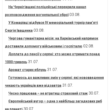
На Чернігівщині поліцейські перекрили канал
03.08.
розповсюдження вогнепальної зброї
У Комарівці відбувся IV меморіальний турнір пам’яті
03.08.
Сергія Іващенка
Чергова гуманітарна місія: на Харківський напрямок
02.08.
доставили допомогу військовим і госпіталю
Доплата до пенсії у серпні: хто може отримати понад
31.07.
1000 гривень
31.07.
Аромат старих яблунь
Готуємось до важливих змін у серпні: які нововведення
31.07.
чекають українців вже відзавтра
30.07.
Чесно працював – не втратиш страховий стаж
Європейський вугор – одна з найбільш загадкових риб
30.07.
на планеті