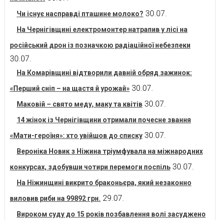
30.07.
Чи існує насправді пташине молоко?
На Чернігівщині електромонтер натрапив у лісі на
російський дрон із позначкою радіаційної небезпеки
30.07.
На Комарівщині відтворили давній обряд зажинок:
30.07.
«Перший сніп – на щастя й урожай»
30.07.
Маковій – свято меду, маку та квітів
14 жінок із Чернігівщини отримали почесне звання
30.07.
«Мати-героїня»: хто увійшов до списку
Вероніка Новик з Ніжина тріумфувала на міжнародних
30.07.
конкурсах, здобувши чотири перемоги поспіль
На Ніжинщині викрито браконьєра, який незаконно
29.07.
виловив риби на 99892 грн.
Вироком суду до 15 років позбавлення волі засуджено