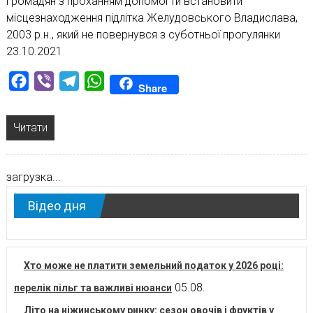
громадян з проханням допомогти встановити
місцезнаходження підлітка Желудовського Владислава,
2003 р.н., який не повернувся з суботньої прогулянки
23.10.2021
Facebook
Viber
Telegram
WhatsApp
Share
Читати
загрузка...
Відео дня
Хто може не платити земельний податок у 2026 році:
05.08.
перелік пільг та важливі нюанси
Літо на ніжинському ринку: сезон овочів і фруктів у