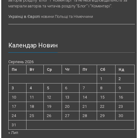
авторів розділу “Блог” і “Коментарі” та не несе відповідальність за
матеріали авторів та читачів розділу “Блог” і “Коментарі”.
Українці в Європі
новини Польщі та Німеччини
Календар Новин
Серпень 2026
Пн
Вт
Ср
Чт
Пт
Сб
Нд
1
2
3
4
5
6
7
8
9
10
11
12
13
14
15
16
17
18
19
20
21
22
23
24
25
26
27
28
29
30
31
« Лип