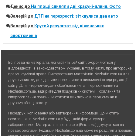
Денис
до
На площі спиляли дві красуні-ялини. Фото
Валерій
до
ДТП на перехресті: зіткнулися два авто
Валерій
до
Крутий результат від ніжинських
спортсменів
Всі права на матеріали, які містить цей сайт, охороняються у
відповідності із законодавством України, в тому числі, про авторське
право і суміжні права. Використання матерiалiв Nezhatin.com.ua для
друкованих видань дозволяється лише з письмової згоди редакції
сайту. Для iнтернет-видань обов’язковим є гiперпосилання на
Nezhatin.com.ua, відкрите для пошукових систем. Посилання та
гіперпосилання повинні міститися виключно в першому чи в
другому абзаці тексту.
Передрук, копiювання або вiдтворення iнформацiї, що мiстить
посилання на Nezhatin.com.ua у будь-якiй формi суворо
забороняється. Матеріали з позначкою (Реклама) друкуються на
правах реклами. Редакція Nezhatin.com.ua може не розділяти позицію