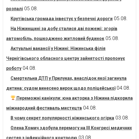
05.08.
розпалі
05.08.
Крутівська громада інвестує у безпечні дороги
На Ніжинщині за добу сталися дві пожежі: згорів
05.08.
автомобіль, пошкоджено житловий будинок
Актуальні вакансії у Ніжині: Ніжинська філія
Чернігівського обласного центру зайнятості пропонує
04.08.
роботу
Смертельна ДТП у Прилуках, внаслідок якої загинула
04.08.
дитина: судом винесено вирок щодо поліцейської
Переможні канікули: юна акторка з Ніжина підкорила
04.08.
міжнародний фестиваль мистецтв
03.08.
В чому секрет популярності ніжинського огірка
Олена Хомич здобула перемогу на ІІІ Конгресі медичних
03.08.
сестер з інфекційного контролю