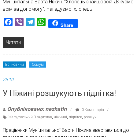
Муніципальна Варта Ніжин. “Хлопець знайшовся! Дякуємо
всім за допомогу”. Нагадуємо, хлопець
Facebook
Viber
Telegram
WhatsApp
Share
Читати
Всі новини
Соціум
26.10.
У Ніжині розшукують підлітка!
Опубліковано: nezhatin
0 Коментарів
Желудовський Владислав
,
ніжинці
,
підліток
,
розшук
Працівники Муніципальної Варти Ніжина звертаються до