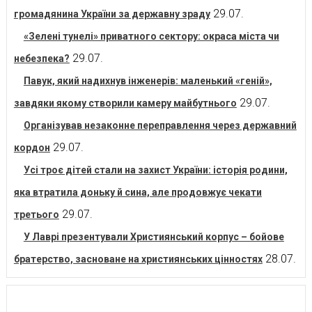
29.07.
громадянина України за державну зраду
«Зелені тунелі» приватного сектору: окраса міста чи
29.07.
небезпека?
Павук, який надихнув інженерів: маленький «геній»,
29.07.
завдяки якому створили камеру майбутнього
Організував незаконне переправлення через державний
29.07.
кордон
Усі троє дітей стали на захист України: історія родини,
яка втратила доньку й сина, але продовжує чекати
29.07.
третього
У Лаврі презентували Християнський корпус – бойове
28.07.
братерство, засноване на християнських цінностях