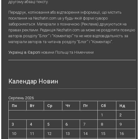
другому абзаці тексту.
Передрук, копiювання або вiдтворення iнформацiї, що мiстить
посилання на Nezhatin.com.ua у будь-якiй формi суворо
забороняється. Матеріали з позначкою (Реклама) друкуються на
правах реклами. Редакція Nezhatin.com.ua може не розділяти позицію
авторів розділу “Блог” і “Коментарі” та не несе відповідальність за
матеріали авторів та читачів розділу “Блог” і “Коментарі”.
Українці в Європі
новини Польщі та Німеччини
Календар Новин
Серпень 2026
Пн
Вт
Ср
Чт
Пт
Сб
Нд
1
2
3
4
5
6
7
8
9
10
11
12
13
14
15
16