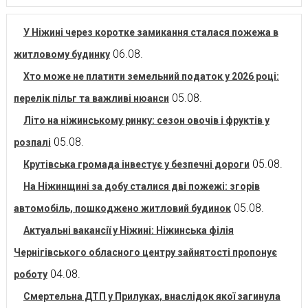
У Ніжині через коротке замикання сталася пожежа в
06.08.
житловому будинку
Хто може не платити земельний податок у 2026 році:
05.08.
перелік пільг та важливі нюанси
Літо на ніжинському ринку: сезон овочів і фруктів у
05.08.
розпалі
05.08.
Крутівська громада інвестує у безпечні дороги
На Ніжинщині за добу сталися дві пожежі: згорів
05.08.
автомобіль, пошкоджено житловий будинок
Актуальні вакансії у Ніжині: Ніжинська філія
Чернігівського обласного центру зайнятості пропонує
04.08.
роботу
Смертельна ДТП у Прилуках, внаслідок якої загинула