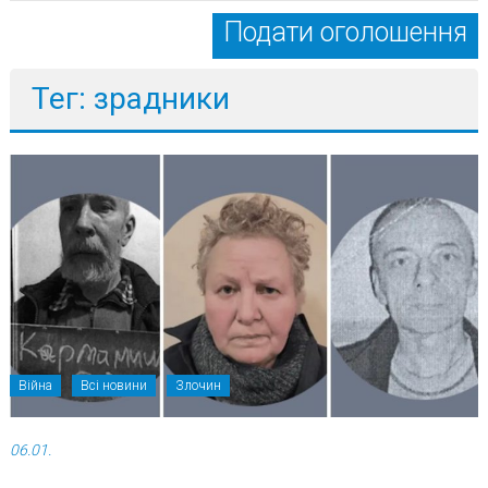
Подати оголошення
Тег: зрадники
Війна
Всі новини
Злочин
06.01.