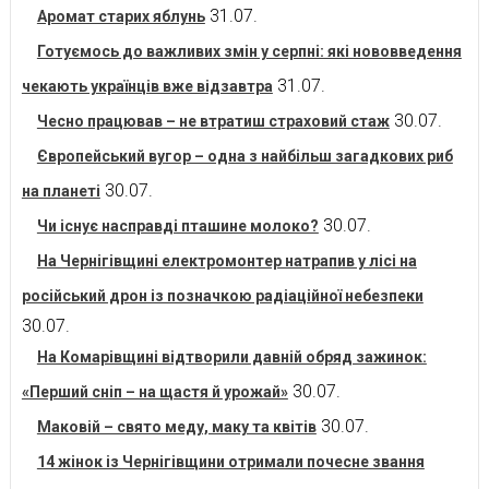
31.07.
Аромат старих яблунь
Готуємось до важливих змін у серпні: які нововведення
31.07.
чекають українців вже відзавтра
30.07.
Чесно працював – не втратиш страховий стаж
Європейський вугор – одна з найбільш загадкових риб
30.07.
на планеті
30.07.
Чи існує насправді пташине молоко?
На Чернігівщині електромонтер натрапив у лісі на
російський дрон із позначкою радіаційної небезпеки
30.07.
На Комарівщині відтворили давній обряд зажинок:
30.07.
«Перший сніп – на щастя й урожай»
30.07.
Маковій – свято меду, маку та квітів
14 жінок із Чернігівщини отримали почесне звання