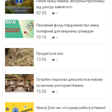
Ринок праці Ніжина: актуальні пропозиції
від центру зайнятості
02.03.
0
Пенсійний фонд повідомляє про зміну
телефонів для звернень громадян
10.10.
0
Продається сіно
13.03.
0
Потрібен персонал для роботи в новому
сучасному ресторані Ніжина
15.02.
0
Увага! Для тих, хто шукає роботу в Ніжині!