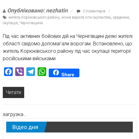
Опубліковано: nezhatin
0 Коментарів
житель Корюківського району
,
жінка варила їсти окупантам
,
зрадники
,
окупація
,
Чернігівщина
Під час активних бойових дій на Чернігівщині деякі жителі
області свідомо допомагали ворогам. Встановлено, що
житель Корюківського району під час окупації території
російськими військами
Facebook
Viber
Telegram
WhatsApp
Share
Читати
загрузка...
Відео дня