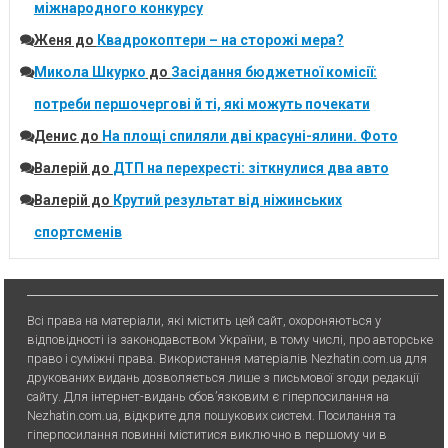
міжнародного конкурсу
Женя
до
Квадрокоптери – на сторожі мера?
Микола Шкурко
до
Засідання бюджетної комісії:
потреби першочергові й ті, які можуть почекати
Денис
до
На площі спиляли дві красуні-ялини. Фото
Валерій
до
ДТП на перехресті: зіткнулися два авто
Валерій
до
Крутий результат від ніжинських
спортсменів
Всі права на матеріали, які містить цей сайт, охороняються у
відповідності із законодавством України, в тому числі, про авторське
право і суміжні права. Використання матерiалiв Nezhatin.com.ua для
друкованих видань дозволяється лише з письмової згоди редакції
сайту. Для iнтернет-видань обов’язковим є гiперпосилання на
Nezhatin.com.ua, відкрите для пошукових систем. Посилання та
гіперпосилання повинні міститися виключно в першому чи в