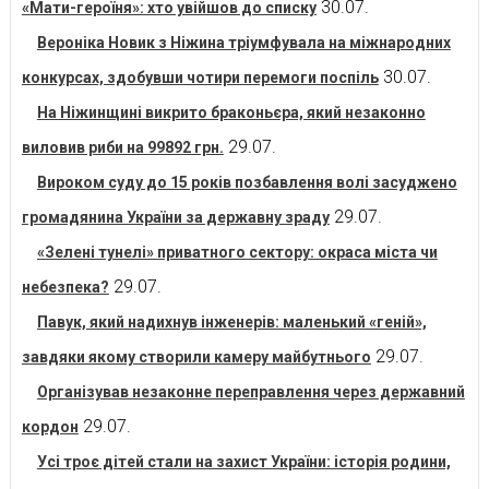
30.07.
«Мати-героїня»: хто увійшов до списку
Вероніка Новик з Ніжина тріумфувала на міжнародних
30.07.
конкурсах, здобувши чотири перемоги поспіль
На Ніжинщині викрито браконьєра, який незаконно
29.07.
виловив риби на 99892 грн.
Вироком суду до 15 років позбавлення волі засуджено
29.07.
громадянина України за державну зраду
«Зелені тунелі» приватного сектору: окраса міста чи
29.07.
небезпека?
Павук, який надихнув інженерів: маленький «геній»,
29.07.
завдяки якому створили камеру майбутнього
Організував незаконне переправлення через державний
29.07.
кордон
Усі троє дітей стали на захист України: історія родини,