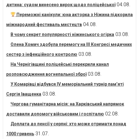
04.08.
дитина: судом винесено вирок щодо поліцейської
Переможні канікули: юна акторка з Ніжина підкорила
04.08.
міжнародний фестиваль мистецтв
03.08.
В чому секрет популярності ніжинського огірка
Олена Хомич здобула перемогу на ІІІ Конгресі медичних
03.08.
сестер з інфекційного контролю
На Чернігівщині поліцейські перекрили канал
03.08.
розповсюдження вогнепальної зброї
У Комарівці відбувся IV меморіальний турнір пам’яті
03.08.
Сергія Іващенка
Чергова гуманітарна місія: на Харківський напрямок
02.08.
доставили допомогу військовим і госпіталю
Доплата до пенсії у серпні: хто може отримати понад
31.07.
1000 гривень