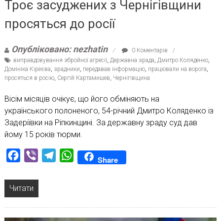
Троє засуджених з Чернігівщини
просяться до росії
Опубліковано: nezhatin
0 Коментарів
виправдовування збройної агресії
,
Державна зрада
,
Дмитро Коляденко
,
Домініка Кіреєва
,
зрадники
,
передавав інформацію
,
працювали на ворога
,
просяться в росію
,
Сергій Картамишев
,
Чернігівщина
Вісім місяців очікує, що його обміняють на
українського полоненого, 54-річний Дмитро Коляденко із
Задеріївки на Ріпкинщині. За державну зраду суд дав
йому 15 років тюрми.
Facebook
Viber
Telegram
WhatsApp
Share
Читати