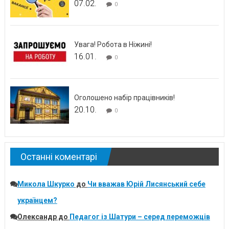
07.02.
0
Увага! Робота в Ніжині!
16.01.
0
Оголошено набір працівників!
20.10.
0
Останні коментарі
Микола Шкурко
до
Чи вважав Юрій Лисянський себе
українцем?
Олександр
до
Педагог із Шатури – серед переможців