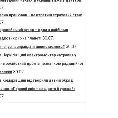
овведення чекають українців вже відзавтра
07.
есно працював – не втратиш страховий стаж
07.
вропейський вугор – одна з найбільш
30.07.
адкових риб на планеті
30.07.
и існує насправді пташине молоко?
а Чернігівщині електромонтер натрапив у
і на російський дрон із позначкою радіаційної
30.07.
езпеки
а Комарівщині відтворили давній обряд
инок: «Перший сніп – на щастя й урожай»
07.