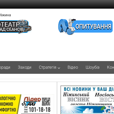
Ніжина
оради
Заходи
Стратегія
Відео
Шоубіз
Кон