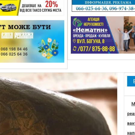
М
реа
ван
нап