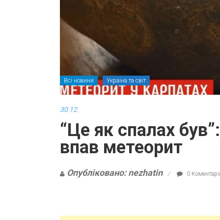
Всі новини
Україна та світ
30.12.
“Це як спалах був”
впав метеорит
Опубліковано: nezhatin
0 Коментарі