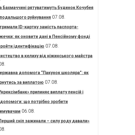
а Бахмаччині рятуватимуть Будинок Кочубея
07.08.
 подальшого руйнування
тримали ID-картку замість паспорта-
жечки: як оновити дані в Пенсійному фонді
07.08.
пройти ідентифікацію
истецтво в келиху від ніжинського майстра
08.
ержавна допомога “Пакунок школяра”: як
07.08.
рнутись за виплатою
Укрексімбанк» припиняє виплату пенсій і
допомоги: що потрібно зробити
06.08.
имувачам
Перший сніп зажинали – силу роду давали»
08.