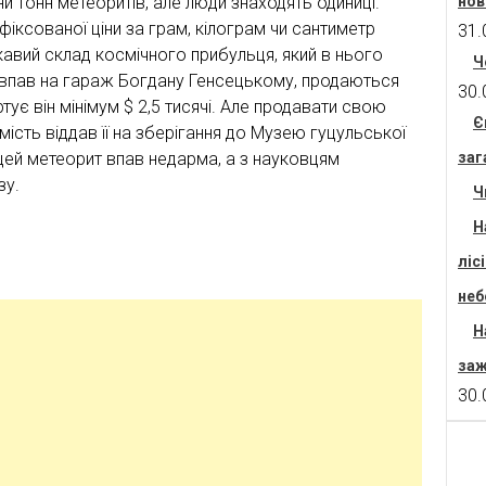
 тонн метеоритів, але люди знаходять одиниці.
нов
фіксованої ціни за грам, кілограм чи сантиметр
31.
ікавий склад космічного прибульця, який в нього
Ч
 що впав на гараж Богдану Генсецькому, продаються
30.
є він мінімум $ 2,5 тисячі. Але продавати свою
Є
мість віддав її на зберігання до Музею гуцульської
 цей метеорит впав недарма, а з науковцям
заг
зу.
Ч
Н
ліс
неб
Н
заж
30.