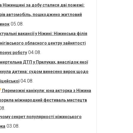
а Ніжинщині за добу сталися дві пожежі:
рів автомобіль, пошкоджено житловий
05.08.
инок
ктуальні вакансії у Ніжині: Ніжинська філія
нігівського обласного центру зайнятості
04.08.
понує роботу
мертельна ДТП у Прилуках, внаслідок якої
инула дитина: судом винесено вирок щодо
04.08.
іцейської
Переможні канікули: юна акторка з Ніжина
корила міжнародний фестиваль мистецтв
08.
 чому секрет популярності ніжинського
03.08.
рка