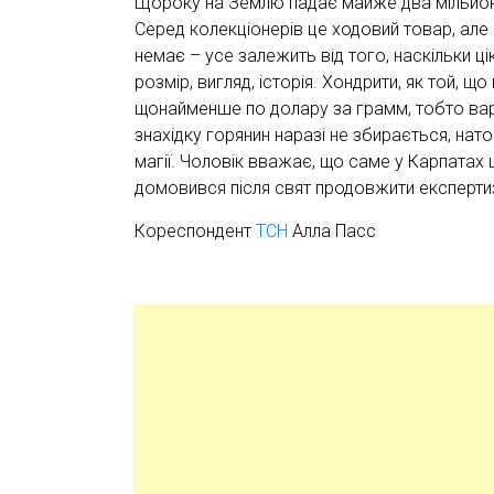
Щороку на Землю падає майже два мільйони
Серед колекціонерів це ходовий товар, але 
немає – усе залежить від того, наскільки ц
розмір, вигляд, історія. Хондрити, як той,
щонайменше по долару за грамм, тобто варту
знахідку горянин наразі не збирається, нато
магії. Чоловік вважає, що саме у Карпатах
домовився після свят продовжити експерти
Кореспондент
ТСН
Алла Пасс