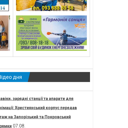
Відео дня
авіки, зарядні станції та апарати для
німації: Християнський корпус передав
таж на Запорізький та Покровський
07.08.
рямки