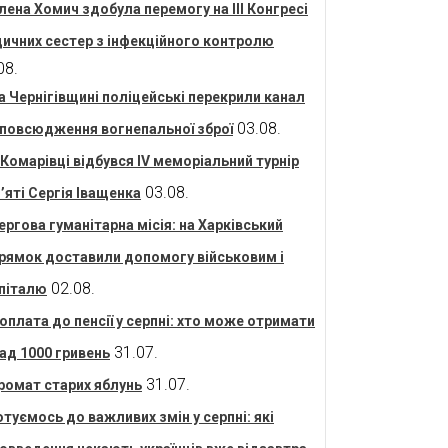
лена Хомич здобула перемогу на ІІІ Конгресі
ичних сестер з інфекційного контролю
08.
а Чернігівщині поліцейські перекрили канал
03.08.
повсюдження вогнепальної зброї
 Комарівці відбувся IV меморіальний турнір
03.08.
’яті Сергія Іващенка
ергова гуманітарна місія: на Харківський
рямок доставили допомогу військовим і
02.08.
піталю
оплата до пенсії у серпні: хто може отримати
31.07.
ад 1000 гривень
31.07.
ромат старих яблунь
отуємось до важливих змін у серпні: які