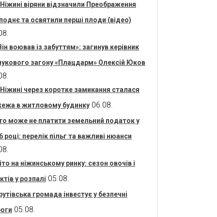
 Ніжині віряни відзначили Преображення
поднє та освятили перші плоди (відео)
08.
Він воював із забуттям»: загинув керівник
укового загону «Плацдарм» Олексій Юков
08.
 Ніжині через коротке замикання сталася
06.08.
ежа в житловому будинку
то може не платити земельний податок у
6 році: перелік пільг та важливі нюанси
08.
іто на ніжинському ринку: сезон овочів і
05.08.
ктів у розпалі
рутівська громада інвестує у безпечні
05.08.
оги