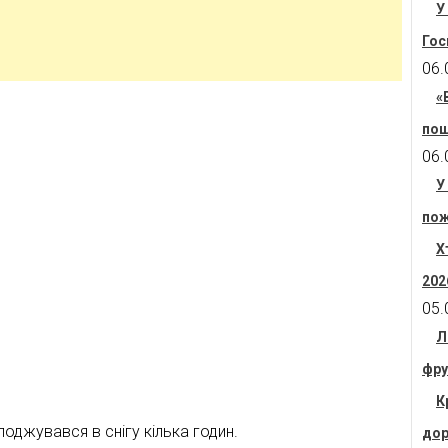
У
Гос
06.
«
пош
06.
У
пож
Х
202
05.
Л
фру
К
оджувався в снігу кілька годин.
дор