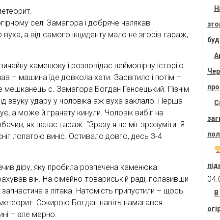
Н
метеорит.
гірному селі Замагора і добряче налякав
зго
 вуха, а від самого інциденту мало не згорів гараж,
буд
А
вичайну каменюку і розповідає неймовірну історію.
Чер
мав – машина їде довкола хати. Засвітило і потім –
про
же мешканець с. Замагора Богдан Генсецький. Пізнім
ід звуку удару у чоловіка аж вуха заклало. Перша
С
є, а може й гранату кинули. Чоловік вибіг на
заг
бачив, як палає гараж. “Зразу я не міг зрозуміти. Я
пол
сніг лопатою виніс. Остивало довго, десь 3-4
під
ачив діру, яку пробила розпечена каменюка.
рахував він. На сімейно-товариській раді, полазивши
04.
е запчастина з літака. Натомість припустили – щось
В
 метеорит. Сокирою Богдан навіть намагався
огі
ні – але марно.