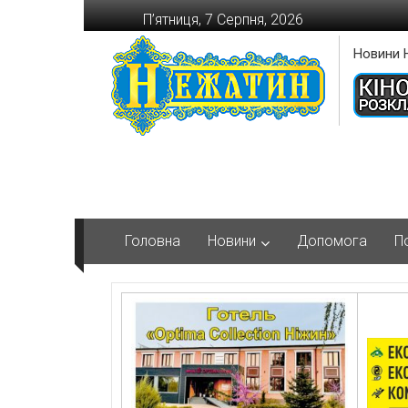
Перейти
П’ятниця, 7 Серпня, 2026
до
вмісту
Новини 
Головна
Новини
Допомога
П