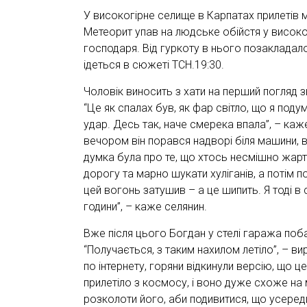
У високогірне селище в Карпатах прилетів 
Метеорит упав на людське обійстя у високо
господаря. Від гуркоту в нього позакладало
ідеться в сюжеті ТСН.19:30.
Чоловік виносить з хати на перший погляд з
“Це як спалах був, як фар світло, що я поду
удар. Десь так, наче смерека впала”, – ка
вечором він порався надворі біля машини, в
думка була про те, що хтось несмішно жарту
дорогу та марно шукати хуліганів, а потім по
цей вогонь затушив – а це шипить. Я тоді в 
години”, – каже селянин.
Вже після цього Богдан у стелі гаража поб
“Получається, з таким нахилом летіло”, – ви
по інтернету, горяни відкинули версію, що ц
прилетіло з космосу, і воно дуже схоже на
розколоти його, аби подивитися, що усереди