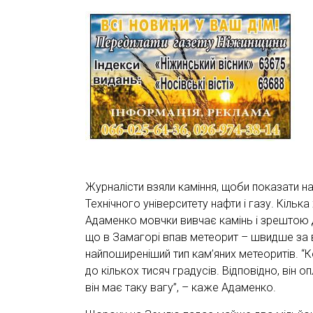
Журналісти взяли каміння, щоби показати н
Технічного університету нафти і газу. Кіль
Адаменко мовчки вивчає камінь і зрештою ди
що в Замагорі впав метеорит – швидше за в
найпоширеніший тип кам’яних метеоритів. “К
до кількох тисяч градусів. Відповідно, він оп
він має таку вагу”, – каже Адаменко.