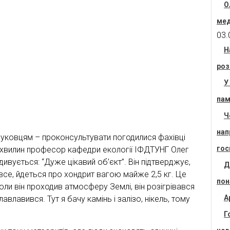
О
мед
03.
Н
роз
У
пам
Ч
нап
ауковцям – проконсультувати погодилися фахівці
гос
ка хвилин професор кафедри екології ІФДТУНГ Олег
вується: “Дуже цікавий об’єкт”. Він підтверджує,
Д
се, йдеться про хондрит вагою майже 2,5 кг. Це
пон
оли він проходив атмосферу Землі, він розігрівався
А
лавлавився. Тут я бачу камінь і залізо, нікель, тому
Г