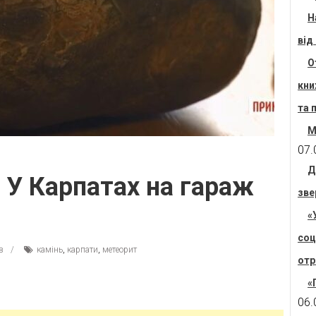
Н
від
О
кни
та 
М
07.
Д
: У Карпатах на гараж
зве
«
соц
в
камінь
,
карпати
,
метеорит
отр
«
06.