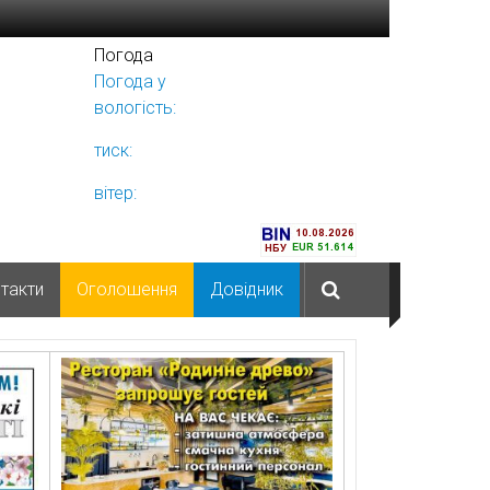
Погода
Погода у
Ніжині
вологість:
тиск:
вітер:
такти
Оголошення
Довідник