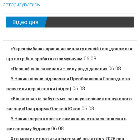
авторизуватись
.
Відео дня
«Укрексімбанк» припиняє виплату пенсій і соцдопомоги:
06.08.
що потрібно зробити отримувачам
06.08.
«Перший сніп зажинали – силу роду давали»
У Ніжині віряни відзначили Преображення Господнє та
06.08.
освятили перші плоди (відео)
«Він воював із забуттям»: загинув керівник пошукового
06.08.
загону «Плацдарм» Олексій Юков
У Ніжині через коротке замикання сталася пожежа в
06.08.
житловому будинку
Хто може не платити земельний податок у 2026 році: