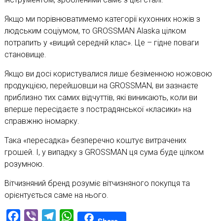
Якщо ми порівнюватимемо категорії кухонних ножів з
людським соціумом, то GROSSMAN Alaska цілком
потрапить у «вищий середній клас». Це – гідне поваги
становище.
Якщо ви досі користувалися лише безіменною ножовою
продукцією, перейшовши на GROSSMAN, ви зазнаєте
приблизно тих самих відчуттів, які виникають, коли ви
вперше пересідаєте з пострадянської «класики» на
справжню іномарку.
Така «пересадка» безперечно коштує витрачених
грошей. І, у випадку з GROSSMAN ця сума буде цілком
розумною.
Вітчизняний бренд розуміє вітчизняного покупця та
орієнтується саме на нього.
Facebook
Viber
Telegram
WhatsApp
Share