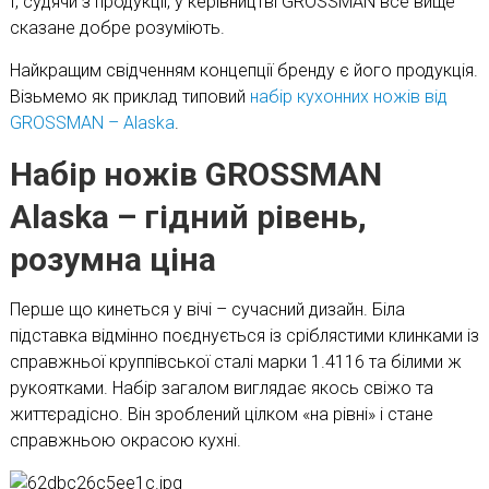
І, судячи з продукції, у керівництві GROSSMAN все вище
сказане добре розуміють.
Найкращим свідченням концепції бренду є його продукція.
Візьмемо як приклад типовий
набір кухонних ножів від
GROSSMAN – Alaska
.
Набір ножів GROSSMAN
Alaska – гідний рівень,
розумна ціна
Перше що кинеться у вічі – сучасний дизайн. Біла
підставка відмінно поєднується із сріблястими клинками із
справжньої круппівської сталі марки 1.4116 та білими ж
рукоятками. Набір загалом виглядає якось свіжо та
життєрадісно. Він зроблений цілком «на рівні» і стане
справжньою окрасою кухні.