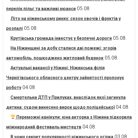
05.08.
перелік пільг та важливі нюанси
Літо на ніжинському ринку: сезон овочів і фруктів у
05.08.
розпалі
05.08.
Крутівська громада інвестує у безпечні дороги
На Ніжинщині за добу сталися дві пожежі: згорів
05.08.
автомобіль, пошкоджено житловий будинок
Актуальні вакансії у Ніжині: Ніжинська філія
Чернігівського обласного центру зайнятості пропонує
04.08.
роботу
Смертельна ДТП у Прилуках, внаслідок якої загинула
04.08.
дитина: судом винесено вирок щодо поліцейської
Переможні канікули: юна акторка з Ніжина підкорила
04.08.
міжнародний фестиваль мистецтв
03.08.
В чому секрет популярності ніжинського огірка