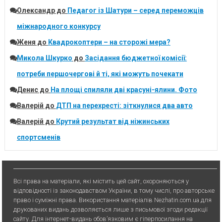
Олександр
до
Педагог із Шатури – серед переможців
міжнародного конкурсу
Женя
до
Квадрокоптери – на сторожі мера?
Микола Шкурко
до
Засідання бюджетної комісії:
потреби першочергові й ті, які можуть почекати
Денис
до
На площі спиляли дві красуні-ялини. Фото
Валерій
до
ДТП на перехресті: зіткнулися два авто
Валерій
до
Крутий результат від ніжинських
спортсменів
Всі права на матеріали, які містить цей сайт, охороняються у
відповідності із законодавством України, в тому числі, про авторське
право і суміжні права. Використання матерiалiв Nezhatin.com.ua для
друкованих видань дозволяється лише з письмової згоди редакції
сайту. Для iнтернет-видань обов’язковим є гiперпосилання на