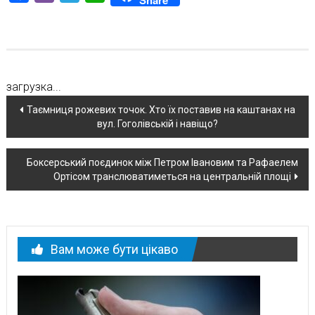
загрузка...
Навігація
Таємниця рожевих точок. Хто їх поставив на каштанах на
вул. Гоголівській і навіщо?
по
новині
Боксерський поєдинок між Петром Івановим та Рафаелем
Ортісом транслюватиметься на центральній площі
Вам може бути цікаво