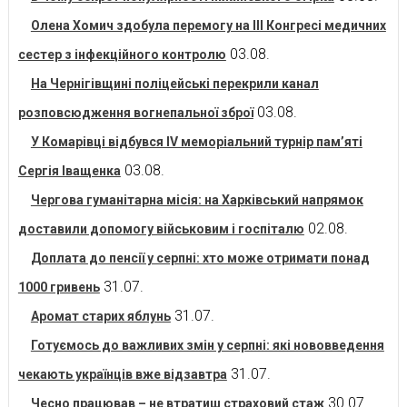
Олена Хомич здобула перемогу на ІІІ Конгресі медичних
03.08.
сестер з інфекційного контролю
На Чернігівщині поліцейські перекрили канал
03.08.
розповсюдження вогнепальної зброї
У Комарівці відбувся IV меморіальний турнір пам’яті
03.08.
Сергія Іващенка
Чергова гуманітарна місія: на Харківський напрямок
02.08.
доставили допомогу військовим і госпіталю
Доплата до пенсії у серпні: хто може отримати понад
31.07.
1000 гривень
31.07.
Аромат старих яблунь
Готуємось до важливих змін у серпні: які нововведення
31.07.
чекають українців вже відзавтра
30.07.
Чесно працював – не втратиш страховий стаж