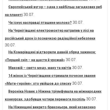
Європейський вугор – одна з найбільш загадкових риб
30.07.
на планеті
30.07.
Чи існує насправді пташине молоко?
На Чернігівщині електромонтер натрапив у лісі на
російський дрон із позначкою радіаційної небезпеки
30.07.
На Комарівщині відтворили давній обряд зажинок:
30.07.
«Перший сніп – на щастя й урожай»
30.07.
Маковій – свято меду, маку та квітів
14 жінок із Чернігівщини отримали почесне звання
30.07.
«Мати-героїня»: хто увійшов до списку
Вероніка Новик з Ніжина тріумфувала на міжнародних
30.07.
конкурсах, здобувши чотири перемоги поспіль
На Ніжинщині викрито браконьєра, який незаконно