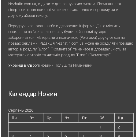
Nezhatin.com.ua, відкрите для пошукових систем. Посилання та
гіперпосилання повинні міститися виключно в першому чи в
другому абзаці тексту.
Передрук, копiювання або вiдтворення iнформацiї, що мiстить
посилання на Nezhatin.com.ua у будь-якiй формi суворо
забороняється. Матеріали з позначкою (Реклама) друкуються на
правах реклами. Редакція Nezhatin.com.ua може не розділяти позицію
авторів розділу “Блог” і “Коментарі” та не несе відповідальність за
матеріали авторів та читачів розділу “Блог” і “Коментарі”.
Українці в Європі
новини Польщі та Німеччини
Календар Новин
Серпень 2026
Пн
Вт
Ср
Чт
Пт
Сб
Нд
1
2
3
4
5
6
7
8
9