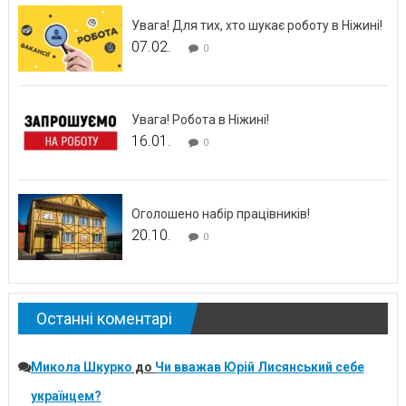
Увага! Для тих, хто шукає роботу в Ніжині!
07.02.
0
Увага! Робота в Ніжині!
16.01.
0
Оголошено набір працівників!
20.10.
0
Останні коментарі
Микола Шкурко
до
Чи вважав Юрій Лисянський себе
українцем?