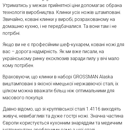
Утриматись у межах прийнятної ціни допомагає обрана
технологія виробництва. Клинки усіх ножів штамповані.
Звичайно, ковані клинки у виробі, розрахованому на
домашню кухню, і не передбачалися. Та вони там і не
потрібні.
Якщо ви не є професійним шеф-кухарем, ковані ножі для
вас – дорога надмірність. Як ми вже писали, на
українському ринку ексклюзив заради пилу у вічі мало
кому потрібен.
Враховуючи, що клинки в наборі GROSSMAN Alaska
виштамповані з якісної німецької нержавіючої сталі, їх
цілком можна вважати більш ніж оптимальними для
масового покупця.
Давно відомо, що зі круппівської сталі 1.4116 виходять
живучі, невибагливі та дуже гострі ножі. Значна частина
Європи користується кухонним знаряддям та медичним
інструментом, зробленими самє з цієї сталі.