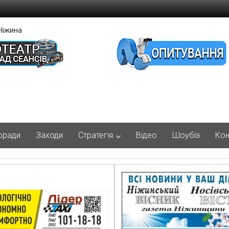
Ніжина
оради
Заходи
Стратегія
Відео
Шоубіз
Кон