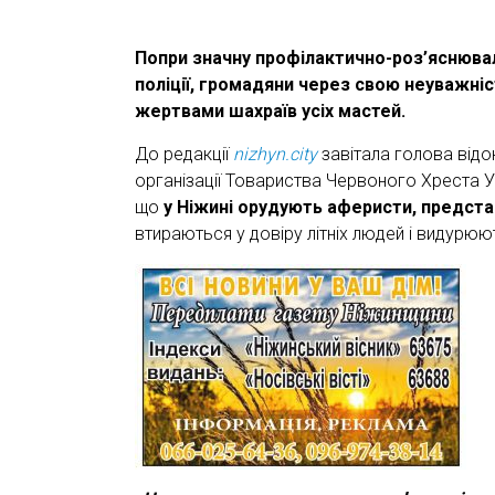
Попри значну профілактично-роз’яснюва
поліції, громадяни через свою неуважні
жертвами шахраїв усіх мастей.
До редакції
nizhyn.city
завітала голова відо
організації Товариства Червоного Хреста Укр
що
у Ніжині орудують аферисти, предст
втираються у довіру літніх людей і видурюю