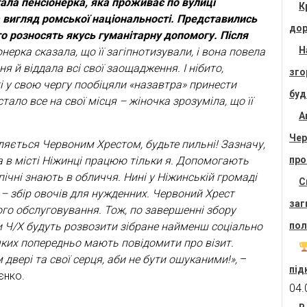
ла пенсіонерка, яка проживає по вулиці
К
на вигляд ромської національності. Представились
дор
о розносять якусь гуманітарну допомогу. Після
Н
нерка сказала, що її загіпнотизували, і вона повела
 й віддала всі свої заощадження. І нібито,
зго
ті у свою чергу пообіцяли «назавтра» принести
буд
тало все на свої місця – жіночка зрозуміла, що її
А
Чер
ляється Червоним Хрестом, будьте пильні! Зазначу,
а в місті Ніжинці працюю тільки я. Допомогають
про
опічні знають в обличчя. Нині у Ніжинській громаді
С
” – збір овочів для нужденних. Червоний Хрест
заг
го обслуговування. Тож, по завершенні збору
ри Ч/Х будуть розвозити зібране найменш соціально
пол
ких попередньо мають повідомити про візит.
 двері та свої серця, аби не бути ошуканими!»,
–
під
єнко.
04.