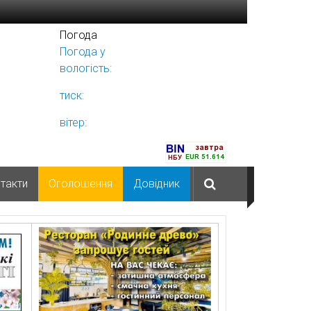
Погода
Погода у
Ніжині
вологість:
тиск:
вітер:
такти
Оголошення
Довідник