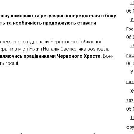
«
06.
льну кампанію та регулярні попередження з боку
У
сть та необачність продовжують ставати
Гос
06.
кремленого підрозділу Чернігівської обласної
«
аїни в місті Ніжин Наталія Саєнко, яка розповіла,
пош
авляючись працівниками Червоного Хреста.
Вони
ть гроші.
06.
У
пож
Х
202
05.
Л
фру