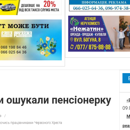
и ошукали пенсіонерку
«
09.
в
М
ючись працівниками Червоного Хреста
реа