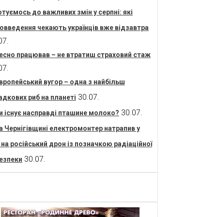
отуємось до важливих змін у серпні: які
овведення чекають українців вже відзавтра
07.
есно працював – не втратиш страховий стаж
07.
вропейський вугор – одна з найбільш
30.07.
адкових риб на планеті
30.07.
и існує насправді пташине молоко?
а Чернігівщині електромонтер натрапив у
і на російський дрон із позначкою радіаційної
30.07.
езпеки