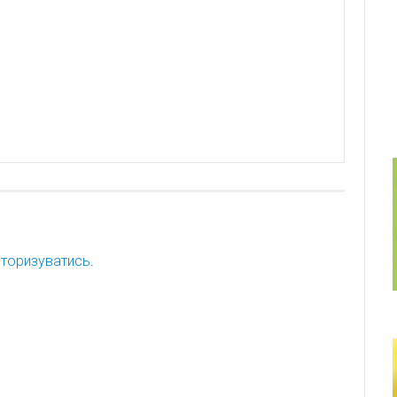
торизуватись
.