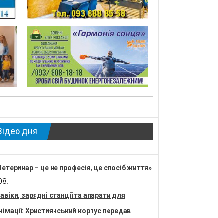
Відео дня
Ветеринар – це не професія, це спосіб життя»
08.
авіки, зарядні станції та апарати для
німації: Християнський корпус передав