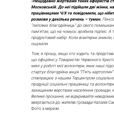
«
Нещодавно жертвами таких аферистів ста
Московській. До неї підійшли дві жінки, 
працівницями Ч/Х та повідомили, що нібит
розмови у декілька речень – туман.
Пенсіо
“липових благодійниць” до свого помешкання
пам’ятає, що на чомусь зробила підпис. А 
продуктовий набір. Коли візитерки зникли, с
ошукали.
Тож, я прошу, якщо хто ходить та представ
що офіційно у Товаристві Червоного Хрест
мені у роботі мої волонтери, яких наші під
стартує благодійна акція “П’ять картоплин
співпрацює з нашим Терцентром соціально
продукції соціальні працівниці та волонте
захищеним верствам населення громади, я
Велике прохання, не відкривайте невідомим
звертається до жителів громади Наталія Са
Фото з мережі