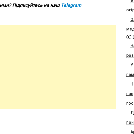
В
шими? Підписуйтесь на наш
Telegram
огі
О
мед
03.
Н
роз
У
пам
Ч
нап
гос
Д
пон
А