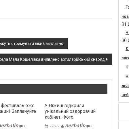
Г
нов
31.
Ч
30.
ожуть отримувати ліки безплатно
Є
заг
 села Мала Кошелівка виявлено артилерійський снаряд
Ч
Н
ліс
неб
 фестиваль вже
У Ніжині відкрили
іжині. Заплануйте
унікальний оздоровчий
кабінет. Фото
nezhatin
nezhatin
0
08.09.
0