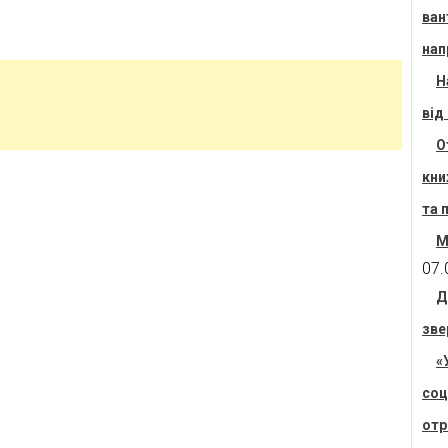
ван
нап
Н
від
О
кни
та 
М
07.
Д
зве
«
соц
отр