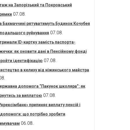
таж на Запорізький та Покровський
07.08.
рямки
а Бахмаччині рятуватимуть Будинок Кочубея
07.08.
 подальшого руйнування
тримали ID-картку замість паспорта-
жечки: як оновити дані в Пенсійному фонді
07.08.
пройти ідентифікацію
истецтво в келиху від ніжинського майстра
08.
ержавна допомога “Пакунок школяра”: як
07.08.
рнутись за виплатою
Укрексімбанк» припиняє виплату пенсій і
допомоги: що потрібно зробити
06.08.
имувачам