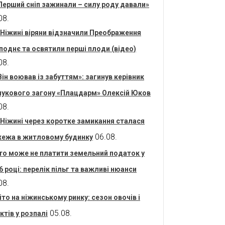
Перший сніп зажинали – силу роду давали»
08.
 Ніжині віряни відзначили Преображення
поднє та освятили перші плоди (відео)
08.
Він воював із забуттям»: загинув керівник
укового загону «Плацдарм» Олексій Юков
08.
 Ніжині через коротке замикання сталася
06.08.
ежа в житловому будинку
то може не платити земельний податок у
6 році: перелік пільг та важливі нюанси
08.
іто на ніжинському ринку: сезон овочів і
05.08.
ктів у розпалі