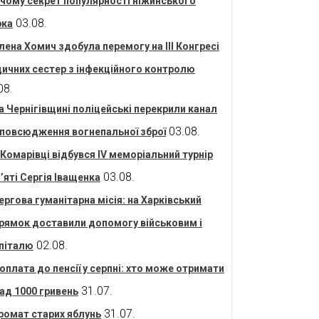
 чому секрет популярності ніжинського
03.08.
рка
лена Хомич здобула перемогу на ІІІ Конгресі
ичних сестер з інфекційного контролю
08.
а Чернігівщині поліцейські перекрили канал
03.08.
повсюдження вогнепальної зброї
 Комарівці відбувся IV меморіальний турнір
03.08.
’яті Сергія Іващенка
ергова гуманітарна місія: на Харківський
рямок доставили допомогу військовим і
02.08.
піталю
оплата до пенсії у серпні: хто може отримати
31.07.
ад 1000 гривень
31.07.
ромат старих яблунь