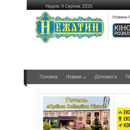
Перейти
Неділя, 9 Серпня, 2026
до
вмісту
Новини 
Головна
Новини
Допомога
П