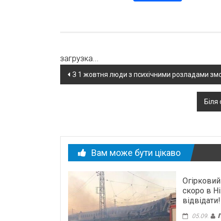
загрузка...
Навігація
З 1 жовтня люди з психічними розладами зм
по
Біля
новині
Вам може бути цікаво
Огірковий
скоро в Н
відвідати!
05.09.