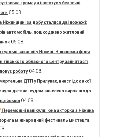
рутівська громада інвестує у безпечні
05.08.
оги
а Ніжинщині за добу сталися дві пожежі:
рів автомобіль, пошкоджено житловий
05.08.
инок
ктуальні вакансії у Ніжині: Ніжинська філія
нігівського обласного центру зайнятості
04.08.
понує роботу
мертельна ДТП у Прилуках, внаслідок якої
инула дитина: судом винесено вирок щодо
04.08.
іцейської
Переможні канікули: юна акторка з Ніжина
корила міжнародний фестиваль мистецтв
08.