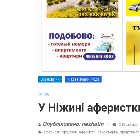
Всі новини
Надзвичайні події
22.09.
У Ніжині аферистк
Опубліковано: nezhatin
0 Коментарі
аферисти
,
орудують аферисти
,
пенсіонерка
,
представля