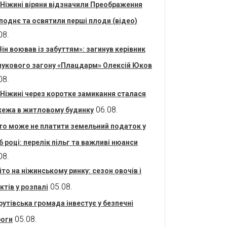
 Ніжині віряни відзначили Преображення
поднє та освятили перші плоди (відео)
08.
Він воював із забуттям»: загинув керівник
укового загону «Плацдарм» Олексій Юков
08.
 Ніжині через коротке замикання сталася
06.08.
ежа в житловому будинку
то може не платити земельний податок у
6 році: перелік пільг та важливі нюанси
08.
іто на ніжинському ринку: сезон овочів і
05.08.
ктів у розпалі
рутівська громада інвестує у безпечні
05.08.
оги