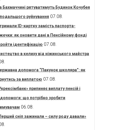
а Бахмаччині рятуватимуть Будинок Кочубея
07.08.
 подальшого руйнування
тримали ID-картку замість паспорта-
жечки: як оновити дані в Пенсійному фонді
07.08.
пройти ідентифікацію
истецтво в келиху від ніжинського майстра
08.
ержавна допомога “Пакунок школяра”: як
07.08.
рнутись за виплатою
Укрексімбанк» припиняє виплату пенсій і
допомоги: що потрібно зробити
06.08.
имувачам
Перший сніп зажинали – силу роду давали»
08.