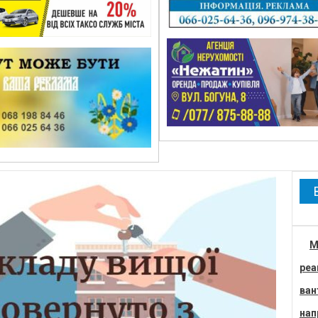
М
реа
ван
нап