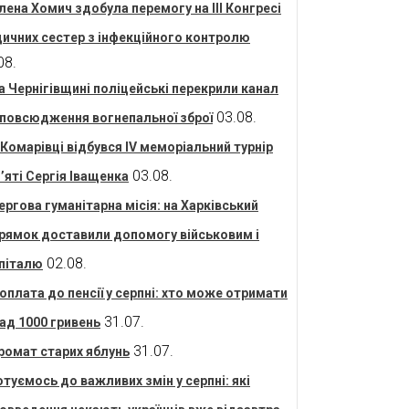
лена Хомич здобула перемогу на ІІІ Конгресі
ичних сестер з інфекційного контролю
08.
а Чернігівщині поліцейські перекрили канал
03.08.
повсюдження вогнепальної зброї
 Комарівці відбувся IV меморіальний турнір
03.08.
’яті Сергія Іващенка
ергова гуманітарна місія: на Харківський
рямок доставили допомогу військовим і
02.08.
піталю
оплата до пенсії у серпні: хто може отримати
31.07.
ад 1000 гривень
31.07.
ромат старих яблунь
отуємось до важливих змін у серпні: які