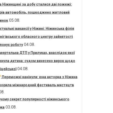
а Ніжинщині за добу сталися дві пожежі:
рів автомобіль, пошкоджено житловий
05.08.
инок
ктуальні вакансії у Ніжині: Ніжинська філія
нігівського обласного центру зайнятості
04.08.
понує роботу
мертельна ДТП у Прилуках, внаслідок якої
инула дитина: судом винесено вирок щодо
04.08.
іцейської
Переможні канікули: юна акторка з Ніжина
корила міжнародний фестиваль мистецтв
08.
 чому секрет популярності ніжинського
03.08.
рка