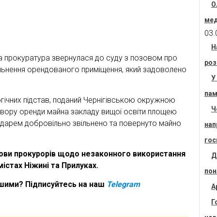
О
мед
03.
Н
 прокуратура звернулася до суду з позовом про
роз
ільнення орендованого приміщення, який задоволено
У
пам
гічних підстав, поданий Чернігівською окружною
Ч
вору оренди майна закладу вищої освіти площею
ендарем добровільно звільнено та повернуто майно
нап
гос
зови прокурорів щодо незаконного використання
Д
істах Ніжині та Прилуках.
пон
ршими? Підписуйтесь на наш
Telegram
А
Г