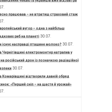
овведення чекають українців вже відзавтра
07.
есно працював – не втратиш страховий стаж
07.
вропейський вугор – одна з найбільш
30.07.
адкових риб на планеті
30.07.
и існує насправді пташине молоко?
а Чернігівщині електромонтер натрапив у
і на російський дрон із позначкою радіаційної
30.07.
езпеки
а Комарівщині відтворили давній обряд
инок: «Перший сніп – на щастя й урожай»
07.