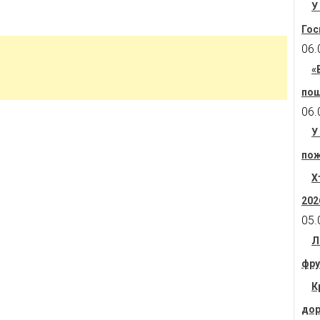
У
Гос
06.
«
пош
06.
У
пож
Х
202
05.
Л
фру
К
дор