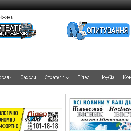
Ніжина
оради
Заходи
Стратегія
Відео
Шоубіз
Кон