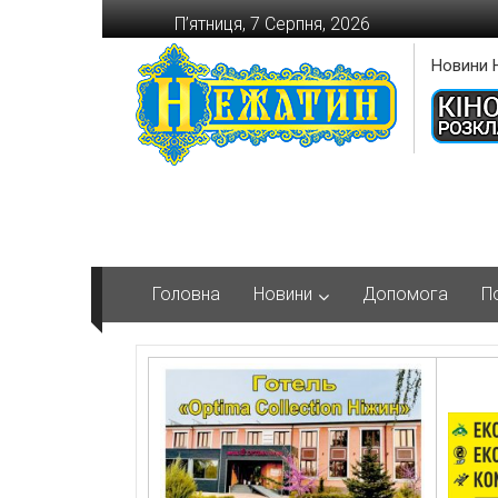
Перейти
П’ятниця, 7 Серпня, 2026
до
вмісту
Новини 
Головна
Новини
Допомога
П