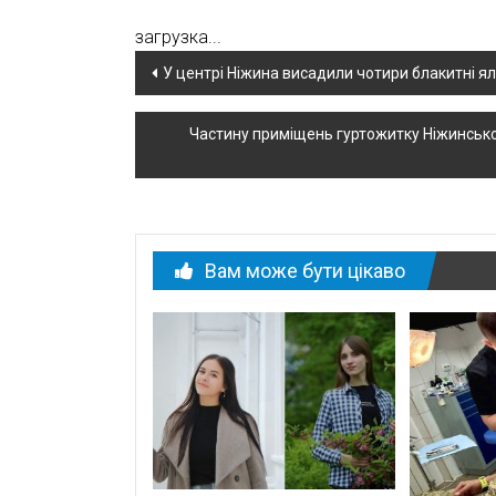
загрузка...
Навігація
У центрі Ніжина висадили чотири блакитні я
по
Частину приміщень гуртожитку Ніжинськог
новині
Вам може бути цікаво