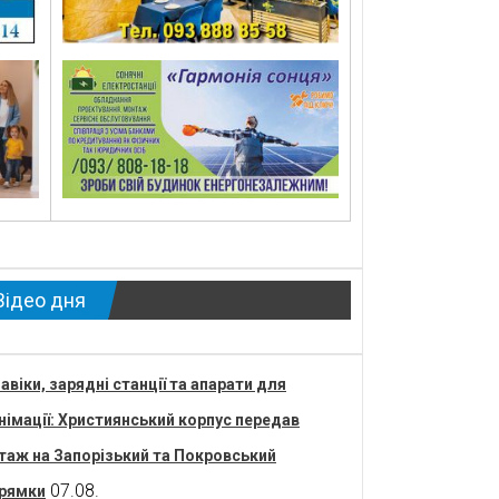
Відео дня
авіки, зарядні станції та апарати для
німації: Християнський корпус передав
таж на Запорізький та Покровський
07.08.
рямки