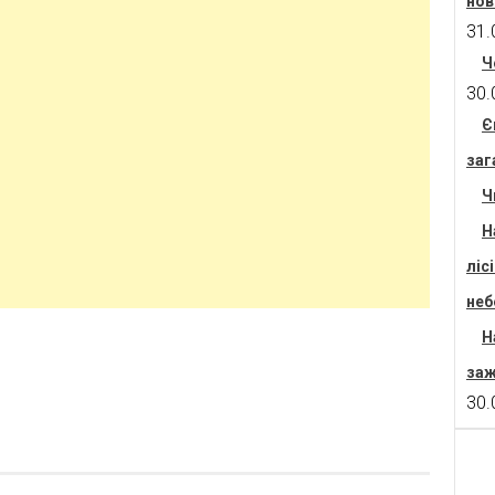
нов
31.
Ч
30.
Є
заг
Ч
Н
ліс
неб
Н
заж
30.