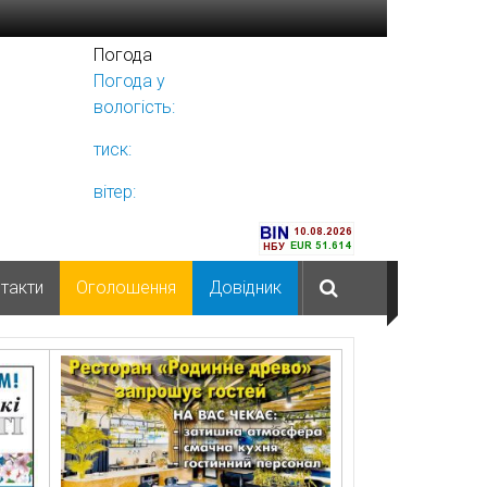
Погода
Погода у
Ніжині
вологість:
тиск:
вітер:
такти
Оголошення
Довідник