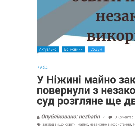
Актуально
Всі новини
Соціум
19.05.
У Ніжині майно за
повернули з незак
суд розгляне ще д
Опубліковано: nezhatin
0 Коментарі
заклад вищої освіти
,
майно
,
незаконне використання
,
Н