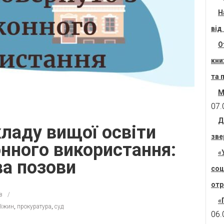
Н
від
О
кни
та 
М
07.
Д
кладу вищої освіти
зве
онного використання:
«
ва позови
соц
отр
в
«
іжин
,
прокуратура
,
суд
06.