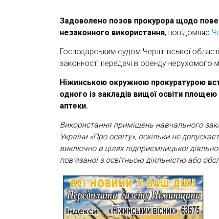
Задоволено позов прокурора щодо повер
незаконного використання
, повідомляє
Ч
Господарським судом Чернігівської області
законності передачі в оренду нерухомого ма
Ніжинською окружною прокуратурою вст
одного із закладів вищої освіти площею
аптеки.
Використання приміщень навчального закл
України «Про освіту», оскільки не допуска
виключно в цілях підприємницької діяльно
пов’язаної з освітньою діяльністю або обс