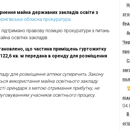
Н
нення майна державних закладів освіти з
зго
ернігівська обласна прокуратура
.
буд
 підтримано правову позицію прокуратури з питань
А
йна освітніх закладів.
Чер
ановлено, що частина приміщень гуртожитку
про
 122,6 кв. м передана в оренду для розміщення
С
заг
аду для розміщення аптеки суперечить Закону
пол
ється використання майна освітнього закладу
сті орендаря з метою отримання прибутку, не
луговуванням учасників освітнього процесу.
під
04.
В
огі