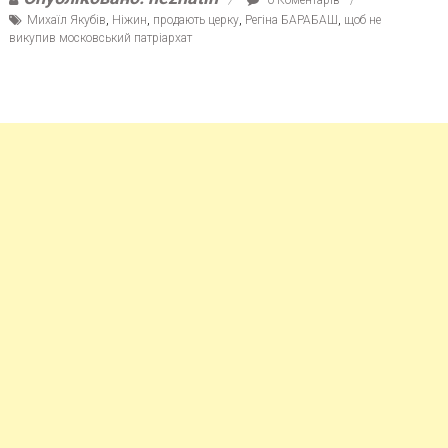
Михаїл Якубів
,
Ніжин
,
продають церку
,
Регіна БАРАБАШ
,
щоб не
викупив московський патріархат