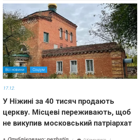
Всі новини
Соціум
17.12.
У Ніжині за 40 тисяч продають
церкву. Місцеві переживають, щоб
не викупив московський патріархат
Опубліковано: nezhatin
0 Коментарів