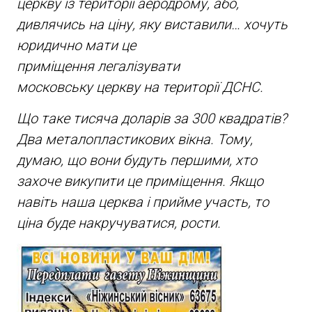
церкву із території аеродрому, або,
дивлячись на ціну, яку виставили… хочуть
юридично мати це
приміщення легалізувати
московську церкву на території ДСНС.
Що таке тисяча доларів за 300 квадратів?
Два металопластикових вікна. Тому,
думаю, що вони будуть першими, хто
захоче викупити це приміщення. Якщо
навіть наша церква і прийме участь, то
ціна буде накручуватися, рости.