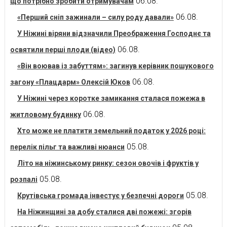
06.08.
що потрібно зробити отримувачам
06.08.
«Перший сніп зажинали – силу роду давали»
У Ніжині віряни відзначили Преображення Господнє та
06.08.
освятили перші плоди (відео)
«Він воював із забуттям»: загинув керівник пошукового
06.08.
загону «Плацдарм» Олексій Юков
У Ніжині через коротке замикання сталася пожежа в
06.08.
житловому будинку
Хто може не платити земельний податок у 2026 році:
05.08.
перелік пільг та важливі нюанси
Літо на ніжинському ринку: сезон овочів і фруктів у
05.08.
розпалі
05.08.
Крутівська громада інвестує у безпечні дороги
На Ніжинщині за добу сталися дві пожежі: згорів