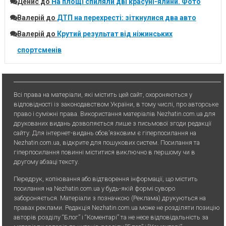
Денис
до
На площі спиляли дві красуні-ялини. Фото
Валерій
до
ДТП на перехресті: зіткнулися два авто
Валерій
до
Крутий результат від ніжинських
спортсменів
Всі права на матеріали, які містить цей сайт, охороняються у
відповідності із законодавством України, в тому числі, про авторське
право і суміжні права. Використання матерiалiв Nezhatin.com.ua для
друкованих видань дозволяється лише з письмової згоди редакції
сайту. Для iнтернет-видань обов’язковим є гiперпосилання на
Nezhatin.com.ua, відкрите для пошукових систем. Посилання та
гіперпосилання повинні міститися виключно в першому чи в
другому абзаці тексту.
Передрук, копiювання або вiдтворення iнформацiї, що мiстить
посилання на Nezhatin.com.ua у будь-якiй формi суворо
забороняється. Матеріали з позначкою (Реклама) друкуються на
правах реклами. Редакція Nezhatin.com.ua може не розділяти позицію
авторів розділу “Блог” і “Коментарі” та не несе відповідальність за