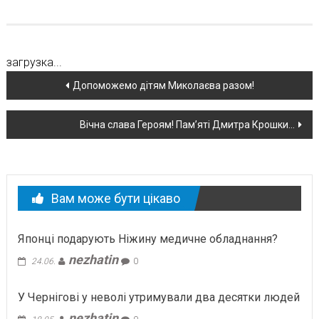
загрузка...
Навігація
Допоможемо дітям Миколаєва разом!
по
Вічна слава Героям! Пам’яті Дмитра Крошки…
новині
Вам може бути цікаво
Японці подарують Ніжину медичне обладнання?
nezhatin
24.06.
0
У Чернігові у неволі утримували два десятки людей
nezhatin