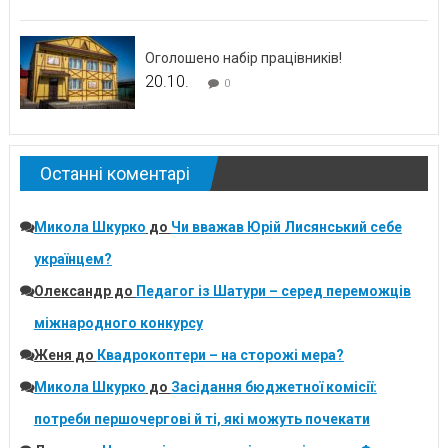
Оголошено набір працівників!
20.10.
0
Останні коментарі
Микола Шкурко
до
Чи вважав Юрій Лисянський себе
українцем?
Олександр
до
Педагог із Шатури – серед переможців
міжнародного конкурсу
Женя
до
Квадрокоптери – на сторожі мера?
Микола Шкурко
до
Засідання бюджетної комісії:
потреби першочергові й ті, які можуть почекати