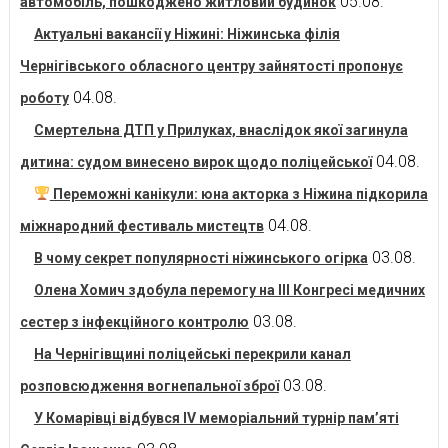
05.08.
автомобіль, пошкоджено житловий будинок
Актуальні вакансії у Ніжині: Ніжинська філія
Чернігівського обласного центру зайнятості пропонує
04.08.
роботу
Смертельна ДТП у Прилуках, внаслідок якої загинула
04.08.
дитина: судом винесено вирок щодо поліцейської
Переможні канікули: юна акторка з Ніжина підкорила
04.08.
міжнародний фестиваль мистецтв
03.08.
В чому секрет популярності ніжинського огірка
Олена Хомич здобула перемогу на ІІІ Конгресі медичних
03.08.
сестер з інфекційного контролю
На Чернігівщині поліцейські перекрили канал
03.08.
розповсюдження вогнепальної зброї
У Комарівці відбувся IV меморіальний турнір пам’яті