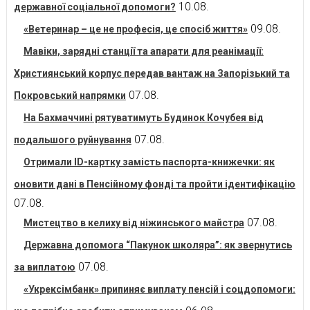
10.08.
державної соціальної допомоги?
09.08.
«Ветеринар – це не професія, це спосіб життя»
Мавіки, зарядні станції та апарати для реанімації:
Християнський корпус передав вантаж на Запорізький та
07.08.
Покровський напрямки
На Бахмаччині рятуватимуть Будинок Кочубея від
07.08.
подальшого руйнування
Отримали ID-картку замість паспорта-книжечки: як
оновити дані в Пенсійному фонді та пройти ідентифікацію
07.08.
07.08.
Мистецтво в келиху від ніжинського майстра
Державна допомога “Пакунок школяра”: як звернутись
07.08.
за виплатою
«Укрексімбанк» припиняє виплату пенсій і соцдопомоги: