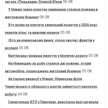
06.08.
загону «Плацдарм» Олексій Юков
У Ніжині через коротке замикання сталася пожежа в
06.08.
житловому будинку
Хто може не платити земельний податок у 2026 році:
05.08.
перелік пільг та важливі нюанси
Літо на ніжинському ринку: сезон овочів і фруктів у
05.08.
розпалі
05.08.
Крутівська громада інвестує у безпечні дороги
На Ніжинщині за добу сталися дві пожежі: згорів
05.08.
автомобіль, пошкоджено житловий будинок
Актуальні вакансії у Ніжині: Ніжинська філія
Чернігівського обласного центру зайнятості пропонує
04.08.
роботу
Смертельна ДТП у Прилуках, внаслідок якої загинула