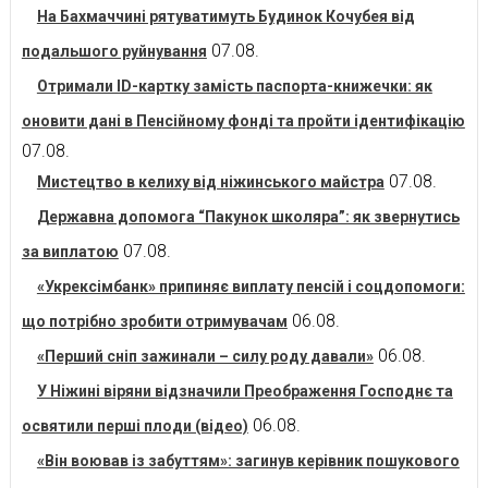
На Бахмаччині рятуватимуть Будинок Кочубея від
07.08.
подальшого руйнування
Отримали ID-картку замість паспорта-книжечки: як
оновити дані в Пенсійному фонді та пройти ідентифікацію
07.08.
07.08.
Мистецтво в келиху від ніжинського майстра
Державна допомога “Пакунок школяра”: як звернутись
07.08.
за виплатою
«Укрексімбанк» припиняє виплату пенсій і соцдопомоги:
06.08.
що потрібно зробити отримувачам
06.08.
«Перший сніп зажинали – силу роду давали»
У Ніжині віряни відзначили Преображення Господнє та
06.08.
освятили перші плоди (відео)
«Він воював із забуттям»: загинув керівник пошукового