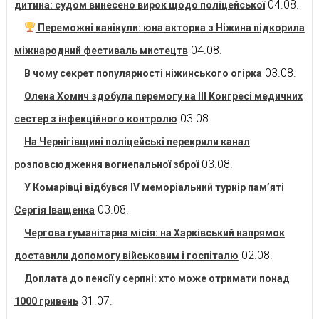
04.08.
дитина: судом винесено вирок щодо поліцейської
Переможні канікули: юна акторка з Ніжина підкорила
04.08.
міжнародний фестиваль мистецтв
03.08.
В чому секрет популярності ніжинського огірка
Олена Хомич здобула перемогу на ІІІ Конгресі медичних
03.08.
сестер з інфекційного контролю
На Чернігівщині поліцейські перекрили канал
03.08.
розповсюдження вогнепальної зброї
У Комарівці відбувся IV меморіальний турнір пам’яті
03.08.
Сергія Іващенка
Чергова гуманітарна місія: на Харківський напрямок
02.08.
доставили допомогу військовим і госпіталю
Доплата до пенсії у серпні: хто може отримати понад
31.07.
1000 гривень