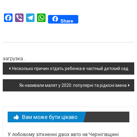
Facebook
Viber
Telegram
WhatsApp
Share
загрузка...
Навігація
Несколько причин отдать ребенка в частный детский сад
по
Як називали малят у 2020: популярні та рідкісні імена
новині
Вам може бути цікаво
У лобовому зіткненні двох авто на Чернігівщині