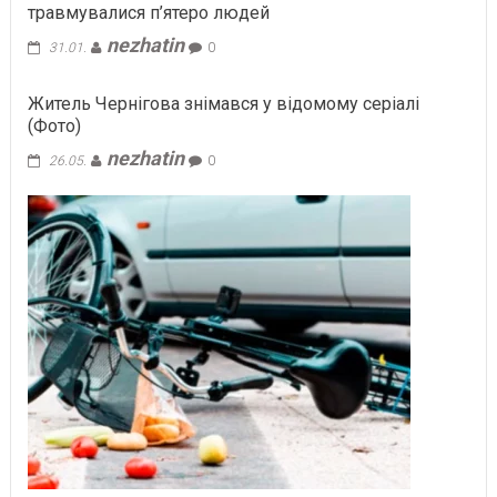
травмувалися п’ятеро людей
nezhatin
31.01.
0
Житель Чернігова знімався у відомому серіалі
(Фото)
nezhatin
26.05.
0