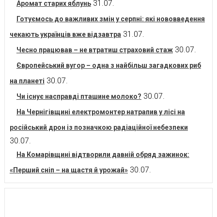
31.07.
Аромат старих яблунь
Готуємось до важливих змін у серпні: які нововведення
31.07.
чекають українців вже відзавтра
30.07.
Чесно працював – не втратиш страховий стаж
Європейський вугор – одна з найбільш загадкових риб
30.07.
на планеті
30.07.
Чи існує насправді пташине молоко?
На Чернігівщині електромонтер натрапив у лісі на
російський дрон із позначкою радіаційної небезпеки
30.07.
На Комарівщині відтворили давній обряд зажинок:
30.07.
«Перший сніп – на щастя й урожай»