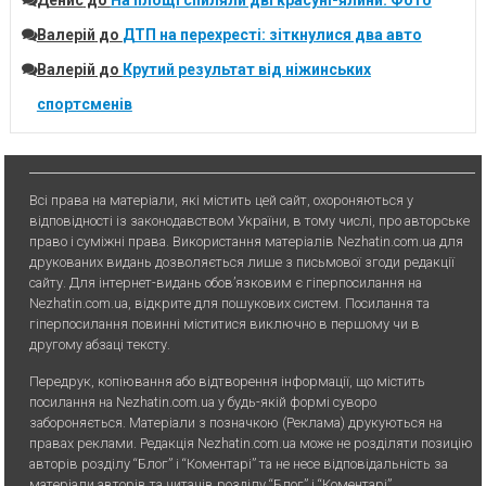
Денис
до
На площі спиляли дві красуні-ялини. Фото
Валерій
до
ДТП на перехресті: зіткнулися два авто
Валерій
до
Крутий результат від ніжинських
спортсменів
Всі права на матеріали, які містить цей сайт, охороняються у
відповідності із законодавством України, в тому числі, про авторське
право і суміжні права. Використання матерiалiв Nezhatin.com.ua для
друкованих видань дозволяється лише з письмової згоди редакції
сайту. Для iнтернет-видань обов’язковим є гiперпосилання на
Nezhatin.com.ua, відкрите для пошукових систем. Посилання та
гіперпосилання повинні міститися виключно в першому чи в
другому абзаці тексту.
Передрук, копiювання або вiдтворення iнформацiї, що мiстить
посилання на Nezhatin.com.ua у будь-якiй формi суворо
забороняється. Матеріали з позначкою (Реклама) друкуються на
правах реклами. Редакція Nezhatin.com.ua може не розділяти позицію
авторів розділу “Блог” і “Коментарі” та не несе відповідальність за
матеріали авторів та читачів розділу “Блог” і “Коментарі”.