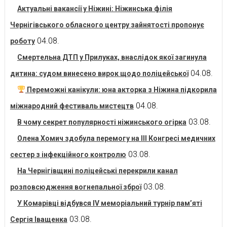
Актуальні вакансії у Ніжині: Ніжинська філія
Чернігівського обласного центру зайнятості пропонує
04.08.
роботу
Смертельна ДТП у Прилуках, внаслідок якої загинула
04.08.
дитина: судом винесено вирок щодо поліцейської
Переможні канікули: юна акторка з Ніжина підкорила
04.08.
міжнародний фестиваль мистецтв
03.08.
В чому секрет популярності ніжинського огірка
Олена Хомич здобула перемогу на ІІІ Конгресі медичних
03.08.
сестер з інфекційного контролю
На Чернігівщині поліцейські перекрили канал
03.08.
розповсюдження вогнепальної зброї
У Комарівці відбувся IV меморіальний турнір пам’яті
03.08.
Сергія Іващенка