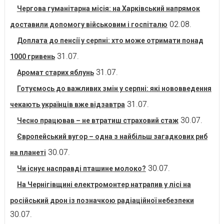
Чергова гуманітарна місія: на Харківський напрямок
02.08.
доставили допомогу військовим і госпіталю
Доплата до пенсії у серпні: хто може отримати понад
31.07.
1000 гривень
31.07.
Аромат старих яблунь
Готуємось до важливих змін у серпні: які нововведення
31.07.
чекають українців вже відзавтра
30.07.
Чесно працював – не втратиш страховий стаж
Європейський вугор – одна з найбільш загадкових риб
30.07.
на планеті
30.07.
Чи існує насправді пташине молоко?
На Чернігівщині електромонтер натрапив у лісі на
російський дрон із позначкою радіаційної небезпеки
30.07.