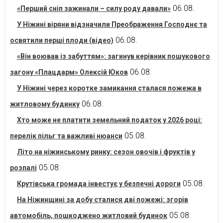
06.08.
«Перший сніп зажинали – силу роду давали»
У Ніжині віряни відзначили Преображення Господнє та
06.08.
освятили перші плоди (відео)
«Він воював із забуттям»: загинув керівник пошукового
06.08.
загону «Плацдарм» Олексій Юков
У Ніжині через коротке замикання сталася пожежа в
06.08.
житловому будинку
Хто може не платити земельний податок у 2026 році:
05.08.
перелік пільг та важливі нюанси
Літо на ніжинському ринку: сезон овочів і фруктів у
05.08.
розпалі
05.08.
Крутівська громада інвестує у безпечні дороги
На Ніжинщині за добу сталися дві пожежі: згорів
05.08.
автомобіль, пошкоджено житловий будинок