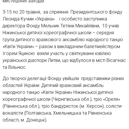
мистецьких заходів.
З 15 по 20 травня, за сприяння Президентського фонду
Леоніда Кучми «Україна» і особисто заступника
директора Фонду Мельник Тетяни Михайлівни, 10 учнів
Ніжинської дитячої хореографічної школи – середня
група дитячого зразкового ансамблю народного танцю
«Квіти України» – разом з викладачем-балетмейстером
Ігорем Яциною взяли участь у святкуванні ювілею
української діаспори Литви, що відбулося в місті Вісагінас
та Вільнюс.
До творчої делегації Фонду увійшли представники різних
областей України: Дитячий зразковий ансамбль
народного танцю «Квіти України» Ніжинської дитячої
хореографічної школи (Чернігівська обл.), тріо «Ореля»
(Рівненська обл.), тріо бандуристок (м. Херсон), солісти-
вокалісти (Полтавська, Хмельницька та Рівненська
області, м. Донецьк).