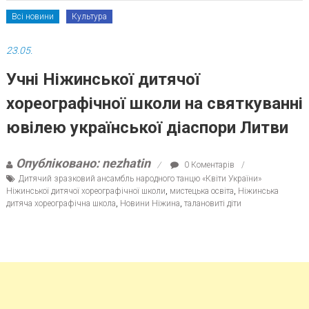
Всі новини
Культура
23.05.
Учні Ніжинської дитячої
хореографічної школи на святкуванні
ювілею української діаспори Литви
Опубліковано: nezhatin
0 Коментарів
Дитячий зразковий ансамбль народного танцю «Квіти України»
Ніжинської дитячої хореографічної школи
,
мистецька освіта
,
Ніжинська
дитяча хореографічна школа
,
Новини Ніжина
,
талановиті діти