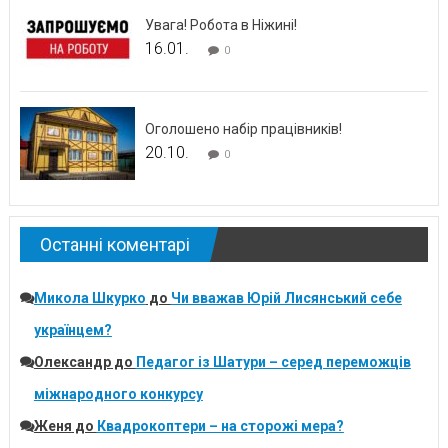
Увага! Робота в Ніжині!
16.01.
0
Оголошено набір працівників!
20.10.
0
Останні коментарі
Микола Шкурко
до
Чи вважав Юрій Лисянський себе
українцем?
Олександр
до
Педагог із Шатури – серед переможців
міжнародного конкурсу
Женя
до
Квадрокоптери – на сторожі мера?