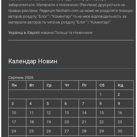
забороняється. Матеріали з позначкою (Реклама) друкуються на
правах реклами. Редакція Nezhatin.com.ua може не розділяти позицію
авторів розділу “Блог” і “Коментарі” та не несе відповідальність за
матеріали авторів та читачів розділу “Блог” і “Коментарі”.
Українці в Європі
новини Польщі та Німеччини
Календар Новин
Серпень 2026
Пн
Вт
Ср
Чт
Пт
Сб
Нд
1
2
3
4
5
6
7
8
9
10
11
12
13
14
15
16
17
18
19
20
21
22
23
24
25
26
27
28
29
30