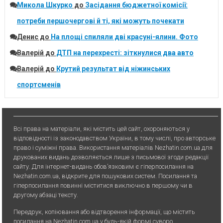
Микола Шкурко
до
Засідання бюджетної комісії:
потреби першочергові й ті, які можуть почекати
Денис
до
На площі спиляли дві красуні-ялини. Фото
Валерій
до
ДТП на перехресті: зіткнулися два авто
Валерій
до
Крутий результат від ніжинських
спортсменів
Всі права на матеріали, які містить цей сайт, охороняються у
відповідності із законодавством України, в тому числі, про авторське
право і суміжні права. Використання матерiалiв Nezhatin.com.ua для
друкованих видань дозволяється лише з письмової згоди редакції
сайту. Для iнтернет-видань обов’язковим є гiперпосилання на
Nezhatin.com.ua, відкрите для пошукових систем. Посилання та
гіперпосилання повинні міститися виключно в першому чи в
другому абзаці тексту.
Передрук, копiювання або вiдтворення iнформацiї, що мiстить
посилання на Nezhatin.com.ua у будь-якiй формi суворо