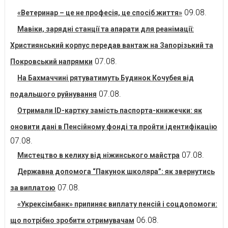
09.08.
«Ветеринар – це не професія, це спосіб життя»
Мавіки, зарядні станції та апарати для реанімації:
Християнський корпус передав вантаж на Запорізький та
07.08.
Покровський напрямки
На Бахмаччині рятуватимуть Будинок Кочубея від
07.08.
подальшого руйнування
Отримали ID-картку замість паспорта-книжечки: як
оновити дані в Пенсійному фонді та пройти ідентифікацію
07.08.
07.08.
Мистецтво в келиху від ніжинського майстра
Державна допомога “Пакунок школяра”: як звернутись
07.08.
за виплатою
«Укрексімбанк» припиняє виплату пенсій і соцдопомоги:
06.08.
що потрібно зробити отримувачам