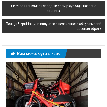
Навігація
В Україні знизився середній розмір субсидії: названа
причина
по
новині
Поліція Чернігівщини вилучила з незаконного обігу чималий
арсенал зброї
Вам може бути цікаво