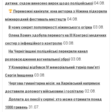
04.08.
дитина: судом винесено вирок щодо поліцейської
Переможні канікули: юна акторка з Ніжина підкорила
04.08.
міжнародний фестиваль мистецтв
03.08.
В чому секрет популярності ніжинського огірка
Олена Хомич здобула перемогу на ІІІ Конгресі медичних
03.08.
сестер з інфекційного контролю
На Чернігівщині поліцейські перекрили канал
03.08.
розповсюдження вогнепальної зброї
У Комарівці відбувся IV меморіальний турнір пам’яті
03.08.
Сергія Іващенка
Чергова гуманітарна місія: на Харківський напрямок
02.08.
доставили допомогу військовим і госпіталю
Доплата до пенсії у серпні: хто може отримати понад
31.07.
1000 гривень