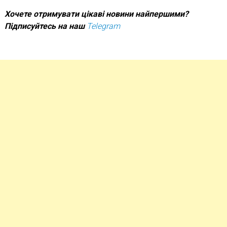
Х
очете отримувати цікаві новини найпершими?
Підписуйтесь на наш
Telegram