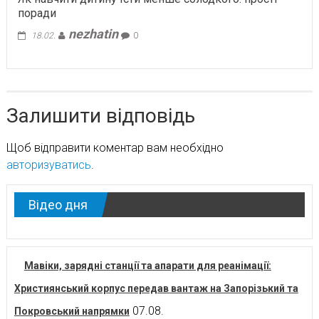
поради
nezhatin
18.02.
0
Залишити відповідь
Щоб відправити коментар вам необхідно
авторизуватись
.
Відео дня
Мавіки, зарядні станції та апарати для реанімації:
Християнський корпус передав вантаж на Запорізький та
07.08.
Покровський напрямки