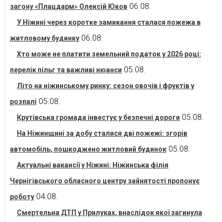
06.08.
загону «Плацдарм» Олексій Юков
У Ніжині через коротке замикання сталася пожежа в
06.08.
житловому будинку
Хто може не платити земельний податок у 2026 році:
05.08.
перелік пільг та важливі нюанси
Літо на ніжинському ринку: сезон овочів і фруктів у
05.08.
розпалі
05.08.
Крутівська громада інвестує у безпечні дороги
На Ніжинщині за добу сталися дві пожежі: згорів
05.08.
автомобіль, пошкоджено житловий будинок
Актуальні вакансії у Ніжині: Ніжинська філія
Чернігівського обласного центру зайнятості пропонує
04.08.
роботу
Смертельна ДТП у Прилуках, внаслідок якої загинула