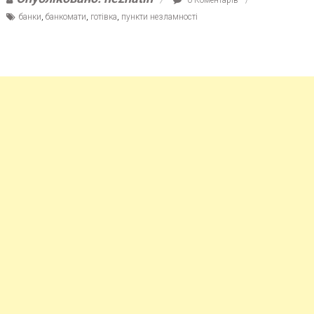
банки
,
банкомати
,
готівка
,
пункти незламності