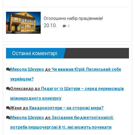
Оголошено набір працівників!
20.10.
0
Останні коментарі
Микола Шкурко
до
Чи вважав Юрій Лисянський себе
українцем?
Олександр
до
Педагог із Шатури – серед переможців
міжнародного конкурсу
Женя
до
Квадрокоптери – на сторожі мера?
Микола Шкурко
до
Засідання бюджетної комісії:
потреби першочергові й ті, які можуть почекати