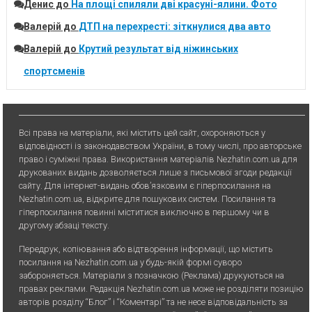
Денис
до
На площі спиляли дві красуні-ялини. Фото
Валерій
до
ДТП на перехресті: зіткнулися два авто
Валерій
до
Крутий результат від ніжинських
спортсменів
Всі права на матеріали, які містить цей сайт, охороняються у
відповідності із законодавством України, в тому числі, про авторське
право і суміжні права. Використання матерiалiв Nezhatin.com.ua для
друкованих видань дозволяється лише з письмової згоди редакції
сайту. Для iнтернет-видань обов’язковим є гiперпосилання на
Nezhatin.com.ua, відкрите для пошукових систем. Посилання та
гіперпосилання повинні міститися виключно в першому чи в
другому абзаці тексту.
Передрук, копiювання або вiдтворення iнформацiї, що мiстить
посилання на Nezhatin.com.ua у будь-якiй формi суворо
забороняється. Матеріали з позначкою (Реклама) друкуються на
правах реклами. Редакція Nezhatin.com.ua може не розділяти позицію
авторів розділу “Блог” і “Коментарі” та не несе відповідальність за