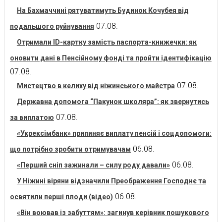
На Бахмаччині рятуватимуть Будинок Кочубея від
07.08.
подальшого руйнування
Отримали ID-картку замість паспорта-книжечки: як
оновити дані в Пенсійному фонді та пройти ідентифікацію
07.08.
07.08.
Мистецтво в келиху від ніжинського майстра
Державна допомога “Пакунок школяра”: як звернутись
07.08.
за виплатою
«Укрексімбанк» припиняє виплату пенсій і соцдопомоги:
06.08.
що потрібно зробити отримувачам
06.08.
«Перший сніп зажинали – силу роду давали»
У Ніжині віряни відзначили Преображення Господнє та
06.08.
освятили перші плоди (відео)
«Він воював із забуттям»: загинув керівник пошукового