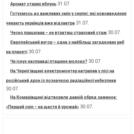
31.07.
Аромат старих яблунь
Готуємось до важливих змін у серпні: які нововведення
31.07.
чекають українців вже відзавтра
30.07.
Чесно працював – не втратиш страховий стаж
Європейський вугор – одна з найбільш загадкових риб
30.07.
на планеті
30.07.
Чи існує насправді пташине молоко?
На Чернігівщині електромонтер натрапив у лісі на
російський дрон із позначкою радіаційної небезпеки
30.07.
На Комарівщині відтворили давній обряд зажинок:
30.07.
«Перший сніп – на щастя й урожай»