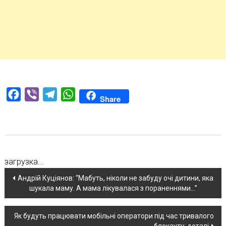
Facebook
Viber
Telegram
WhatsApp
Share
загрузка...
Навігація
Андрій Куціянов: “Мабуть, ніколи не забуду очі дитини, яка
шукала маму. А мама лікувалася з пораненнями…”
по
новині
Як будуть працювати мобільні оператори під час тривалого
блекауту: деталі