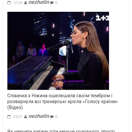
nezhatin
12.04.
0
Співачка з Ніжина ошелешила своїм тембром і
розвернула всі тренерські крісла «Голосу країни»
(Відео)
nezhatin
24.01.
0
Як навчити дитину їсти менше солодкого: прості