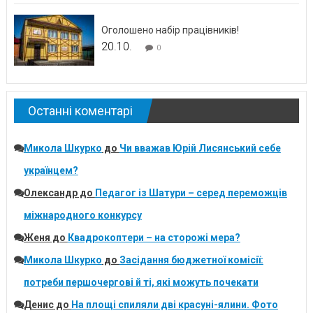
Оголошено набір працівників!
20.10.
0
Останні коментарі
Микола Шкурко
до
Чи вважав Юрій Лисянський себе
українцем?
Олександр
до
Педагог із Шатури – серед переможців
міжнародного конкурсу
Женя
до
Квадрокоптери – на сторожі мера?
Микола Шкурко
до
Засідання бюджетної комісії:
потреби першочергові й ті, які можуть почекати
Денис
до
На площі спиляли дві красуні-ялини. Фото