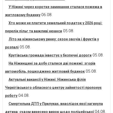
У Ніжині через коротке замикання сталася пожежа в
06.08.
житловому будинку
Хто може не платити земельний податок у 2026 році:
05.08.
перелік пільг та важливі нюанси
Літо на ніжинському ринку: сезон овочів і фруктів у
05.08.
розпалі
05.08.
Крутівська громада інвестує у безпечні дороги
На Ніжинщині за добу сталися дві пожежі: згорів
05.08.
автомобіль, пошкоджено житловий будинок
Актуальні вакансії у Ніжині: Ніжинська філія
Чернігівського обласного центру зайнятості пропонує
04.08.
роботу
Смертельна ДТП у Прилуках, внаслідок якої загинула
04.08.
дитина: судом винесено вирок щодо поліцейської