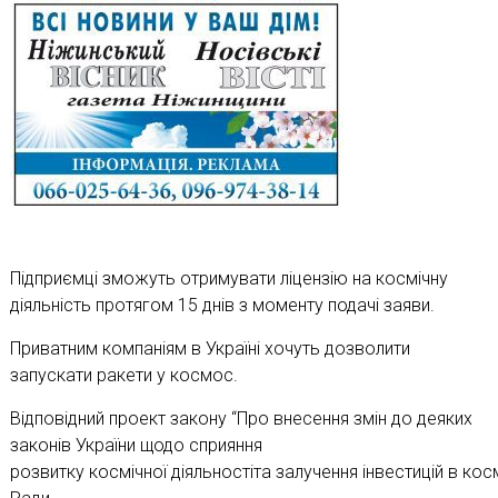
Підприємці зможуть отримувати ліцензію на космічну
діяльність протягом 15 днів з моменту подачі заяви.
Приватним компаніям в Україні хочуть дозволити
запускати ракети у космос.
Відповідний проект
закону “Про
внесення
змін
до деяких
законів
України
щодо
сприяння
розвитку
космічної
діяльності
та
залучення
інвестицій
в
кос