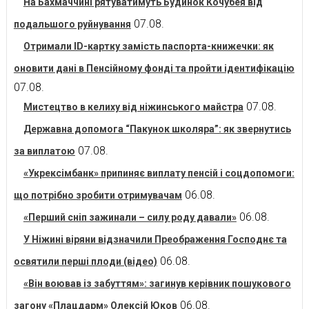
На Бахмаччині рятуватимуть Будинок Кочубея від
07.08.
подальшого руйнування
Отримали ID-картку замість паспорта-книжечки: як
оновити дані в Пенсійному фонді та пройти ідентифікацію
07.08.
07.08.
Мистецтво в келиху від ніжинського майстра
Державна допомога “Пакунок школяра”: як звернутись
07.08.
за виплатою
«Укрексімбанк» припиняє виплату пенсій і соцдопомоги:
06.08.
що потрібно зробити отримувачам
06.08.
«Перший сніп зажинали – силу роду давали»
У Ніжині віряни відзначили Преображення Господнє та
06.08.
освятили перші плоди (відео)
«Він воював із забуттям»: загинув керівник пошукового
06.08.
загону «Плацдарм» Олексій Юков