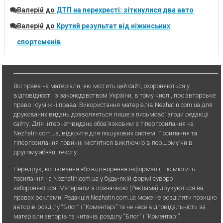
Валерій
до
ДТП на перехресті: зіткнулися два авто
Валерій
до
Крутий результат від ніжинських
спортсменів
Всі права на матеріали, які містить цей сайт, охороняються у
відповідності із законодавством України, в тому числі, про авторське
право і суміжні права. Використання матерiалiв Nezhatin.com.ua для
друкованих видань дозволяється лише з письмової згоди редакції
сайту. Для iнтернет-видань обов’язковим є гiперпосилання на
Nezhatin.com.ua, відкрите для пошукових систем. Посилання та
гіперпосилання повинні міститися виключно в першому чи в
другому абзаці тексту.
Передрук, копiювання або вiдтворення iнформацiї, що мiстить
посилання на Nezhatin.com.ua у будь-якiй формi суворо
забороняється. Матеріали з позначкою (Реклама) друкуються на
правах реклами. Редакція Nezhatin.com.ua може не розділяти позицію
авторів розділу “Блог” і “Коментарі” та не несе відповідальність за
матеріали авторів та читачів розділу “Блог” і “Коментарі”.