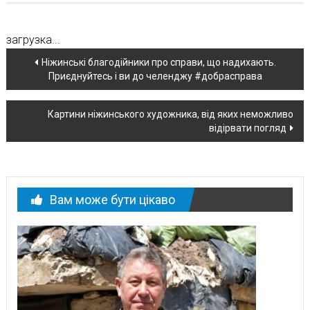
загрузка...
Навігація
Ніжинські благодійники про справи, що надихають.
Приєднуйтесь і ви до челенджу #добрасправа
по
новині
Картини ніжинського художника, від яких неможливо
відірвати погляд
Вам може бути цікаво