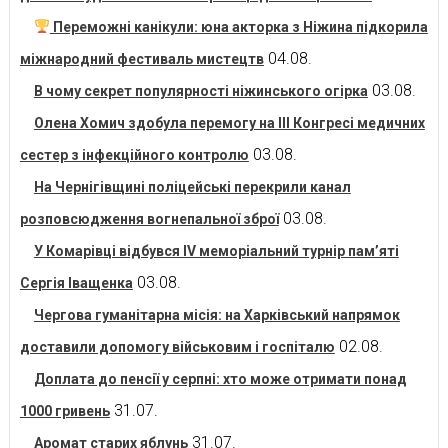
Переможні канікули: юна акторка з Ніжина підкорила
04.08.
міжнародний фестиваль мистецтв
03.08.
В чому секрет популярності ніжинського огірка
Олена Хомич здобула перемогу на ІІІ Конгресі медичних
03.08.
сестер з інфекційного контролю
На Чернігівщині поліцейські перекрили канал
03.08.
розповсюдження вогнепальної зброї
У Комарівці відбувся IV меморіальний турнір пам’яті
03.08.
Сергія Іващенка
Чергова гуманітарна місія: на Харківський напрямок
02.08.
доставили допомогу військовим і госпіталю
Доплата до пенсії у серпні: хто може отримати понад
31.07.
1000 гривень
31.07.
Аромат старих яблунь