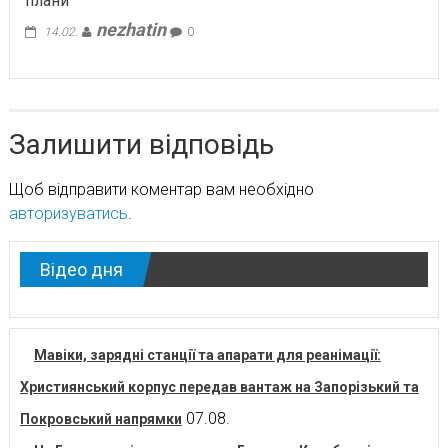
плани
nezhatin
14.02.
0
Залишити відповідь
Щоб відправити коментар вам необхідно
авторизуватись
.
Відео дня
Мавіки, зарядні станції та апарати для реанімації:
Християнський корпус передав вантаж на Запорізький та
07.08.
Покровський напрямки