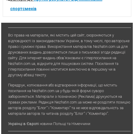
спортсменів
Всі права на матеріали, які містить цей сайт, охороняються у
відповідності із законодавством України, в тому числі, про авторське
право і суміжні права. Використання матерiалiв Nezhatin.com.ua для
друкованих видань дозволяється лише з письмової згоди редакції
сайту. Для iнтернет-видань обов’язковим є гiперпосилання на
Nezhatin.com.ua, відкрите для пошукових систем. Посилання та
гіперпосилання повинні міститися виключно в першому чи в
другому абзаці тексту.
Передрук, копiювання або вiдтворення iнформацiї, що мiстить
посилання на Nezhatin.com.ua у будь-якiй формi суворо
забороняється. Матеріали з позначкою (Реклама) друкуються на
правах реклами. Редакція Nezhatin.com.ua може не розділяти позицію
авторів розділу “Блог” і “Коментарі” та не несе відповідальність за
матеріали авторів та читачів розділу “Блог” і “Коментарі”.
Українці в Європі
новини Польщі та Німеччини