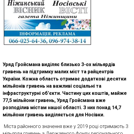
Уряд Гройсмана виділяє близько 3-ох мільярдів
гривень на підтримку малих міст та райцентрів
України. Кожна область отримає додаткові десятки
мільйонів гривень на важливі соціальні та
інфраструктурні об’єкти. Частину цих коштів, майже
77,5 мільйони гривень, Уряд Гройсмана вже
розподілив містам нашої області. З них понад 14,7
мільйони гривень виділяється для Носівки.
Міста районного значення вже у 2019 році отримають 3
мільярди гривень з Державного фонду регіонального