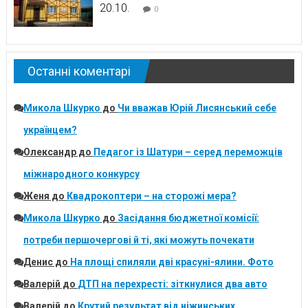
20.10.
0
Останні коментарі
Микола Шкурко
до
Чи вважав Юрій Лисянський себе
українцем?
Олександр
до
Педагог із Шатури – серед переможців
міжнародного конкурсу
Женя
до
Квадрокоптери – на сторожі мера?
Микола Шкурко
до
Засідання бюджетної комісії:
потреби першочергові й ті, які можуть почекати
Денис
до
На площі спиляли дві красуні-ялини. Фото
Валерій
до
ДТП на перехресті: зіткнулися два авто
Валерій
до
Крутий результат від ніжинських