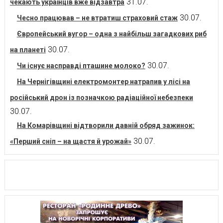
31.07.
чекають українців вже відзавтра
30.07.
Чесно працював – не втратиш страховий стаж
Європейський вугор – одна з найбільш загадкових риб
30.07.
на планеті
30.07.
Чи існує насправді пташине молоко?
На Чернігівщині електромонтер натрапив у лісі на
російський дрон із позначкою радіаційної небезпеки
30.07.
На Комарівщині відтворили давній обряд зажинок:
30.07.
«Перший сніп – на щастя й урожай»