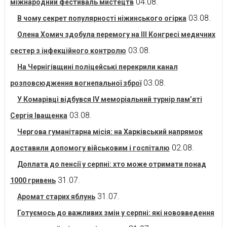
04.08.
міжнародний фестиваль мистецтв
03.08.
В чому секрет популярності ніжинського огірка
Олена Хомич здобула перемогу на ІІІ Конгресі медичних
03.08.
сестер з інфекційного контролю
На Чернігівщині поліцейські перекрили канал
03.08.
розповсюдження вогнепальної зброї
У Комарівці відбувся IV меморіальний турнір пам’яті
03.08.
Сергія Іващенка
Чергова гуманітарна місія: на Харківський напрямок
02.08.
доставили допомогу військовим і госпіталю
Доплата до пенсії у серпні: хто може отримати понад
31.07.
1000 гривень
31.07.
Аромат старих яблунь
Готуємось до важливих змін у серпні: які нововведення