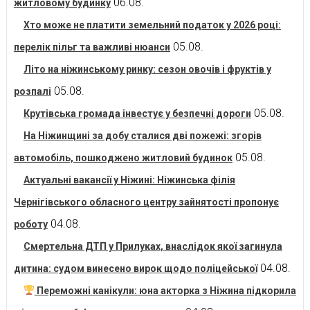
06.08.
житловому будинку
Хто може не платити земельний податок у 2026 році:
05.08.
перелік пільг та важливі нюанси
Літо на ніжинському ринку: сезон овочів і фруктів у
05.08.
розпалі
05.08.
Крутівська громада інвестує у безпечні дороги
На Ніжинщині за добу сталися дві пожежі: згорів
05.08.
автомобіль, пошкоджено житловий будинок
Актуальні вакансії у Ніжині: Ніжинська філія
Чернігівського обласного центру зайнятості пропонує
04.08.
роботу
Смертельна ДТП у Прилуках, внаслідок якої загинула
04.08.
дитина: судом винесено вирок щодо поліцейської
Переможні канікули: юна акторка з Ніжина підкорила