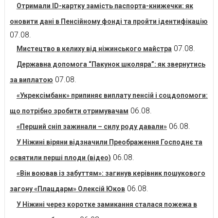
Отримали ID-картку замість паспорта-книжечки: як
оновити дані в Пенсійному фонді та пройти ідентифікацію
07.08.
07.08.
Мистецтво в келиху від ніжинського майстра
Державна допомога “Пакунок школяра”: як звернутись
07.08.
за виплатою
«Укрексімбанк» припиняє виплату пенсій і соцдопомоги:
06.08.
що потрібно зробити отримувачам
06.08.
«Перший сніп зажинали – силу роду давали»
У Ніжині віряни відзначили Преображення Господнє та
06.08.
освятили перші плоди (відео)
«Він воював із забуттям»: загинув керівник пошукового
06.08.
загону «Плацдарм» Олексій Юков
У Ніжині через коротке замикання сталася пожежа в