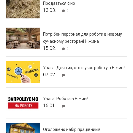
Продається сіно
13.03.
0
Потрібен персонал для роботи в новому
сучасному ресторані Ніжина
15.02.
0
Увага! Для тих, хто шукає роботу в Ніжині!
07.02.
0
Увага! Робота в Ніжині!
16.01.
0
Оголошено набір працівників!