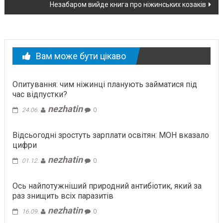
новині
Незабаром вийде книга про ніжинських козаків
Вам може бути цікаво
Опитування: чим ніжинці планують займатися під
час відпустки?
nezhatin
24.06.
0
Відсьогодні зростуть зарплати освітян: МОН вказало
цифри
nezhatin
01.12.
0
Ось найпотужніший природний антибіотик, який за
раз знищить всіх паразитів
nezhatin
16.09.
0