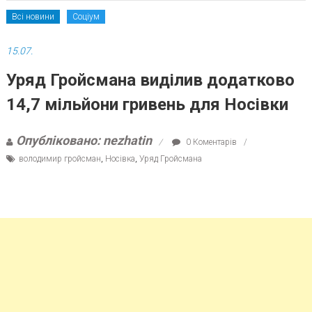
Всі новини
Соціум
15.07.
Уряд Гройсмана виділив додатково
14,7 мільйони гривень для Носівки
Опубліковано: nezhatin
0 Коментарів
володимир гройсман
,
Носівка
,
Уряд Гройсмана