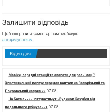
Залишити відповідь
Щоб відправити коментар вам необхідно
авторизуватись
.
Відео дня
Мавіки, зарядні станції та апарати для реанімації:
Християнський корпус передав вантаж на Запорізький та
07.08.
Покровський напрямки
На Бахмаччині рятуватимуть Будинок Кочубея від
07.08.
подальшого руйнування