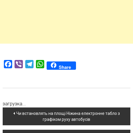
Facebook
Viber
Telegram
WhatsApp
Share
загрузка...
Навігація
Чи встановлять на площі Ніжина електронне табло з
графіком руху автобусів
по