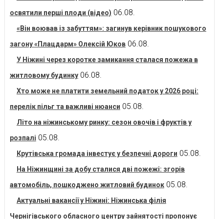
06.08.
освятили перші плоди (відео)
«Він воював із забуттям»: загинув керівник пошукового
06.08.
загону «Плацдарм» Олексій Юков
У Ніжині через коротке замикання сталася пожежа в
06.08.
житловому будинку
Хто може не платити земельний податок у 2026 році:
05.08.
перелік пільг та важливі нюанси
Літо на ніжинському ринку: сезон овочів і фруктів у
05.08.
розпалі
05.08.
Крутівська громада інвестує у безпечні дороги
На Ніжинщині за добу сталися дві пожежі: згорів
05.08.
автомобіль, пошкоджено житловий будинок
Актуальні вакансії у Ніжині: Ніжинська філія
Чернігівського обласного центру зайнятості пропонує