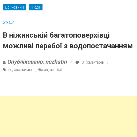
Всі новини
Події
25.02.
В ніжинській багатоповерхівці
можливі перебої з водопостачанням
Опубліковано: nezhatin
0 Коментарів
водопостачання
,
Ніжин
,
перебої