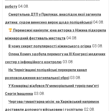
04.08.
роботу
Смертельна ДТП у Прилуках, внаслідок якої загинула
04.08.
дитина: судом винесено вирок щодо поліцейської
Переможні канікули: юна акторка з Ніжина підкорила
04.08.
міжнародний фестиваль мистецтв
03.08.
В чому секрет популярності ніжинського огірка
Олена Хомич здобула перемогу на ІІІ Конгресі медичних
03.08.
сестер з інфекційного контролю
На Чернігівщині поліцейські перекрили канал
03.08.
розповсюдження вогнепальної зброї
У Комарівці відбувся IV меморіальний турнір пам’яті
03.08.
Сергія Іващенка
Чергова гуманітарна місія: на Харківський напрямок
02.08.
доставили допомогу військовим і госпіталю