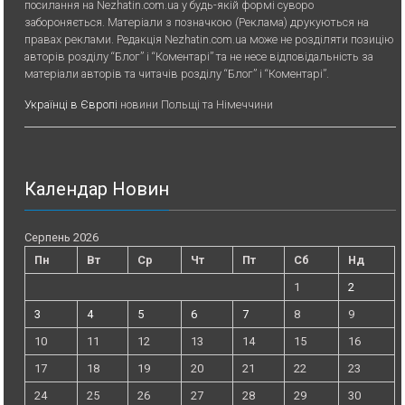
посилання на Nezhatin.com.ua у будь-якiй формi суворо
забороняється. Матеріали з позначкою (Реклама) друкуються на
правах реклами. Редакція Nezhatin.com.ua може не розділяти позицію
авторів розділу “Блог” і “Коментарі” та не несе відповідальність за
матеріали авторів та читачів розділу “Блог” і “Коментарі”.
Українці в Європі
новини Польщі та Німеччини
Календар Новин
Серпень 2026
Пн
Вт
Ср
Чт
Пт
Сб
Нд
1
2
3
4
5
6
7
8
9
10
11
12
13
14
15
16
17
18
19
20
21
22
23
24
25
26
27
28
29
30