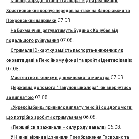
Мавіки, зарядні станції та апарати для реанімації:
Християнський корпус передав вантаж на Запорізький та
07.08.
Покровський напрямки
На Бахмаччині рятуватимуть Будинок Кочубея від
07.08.
подальшого руйнування
Отримали ID-картку замість паспорта-книжечки: як
оновити дані в Пенсійному фонді та пройти ідентифікацію
07.08.
07.08.
Мистецтво в келиху від ніжинського майстра
Державна допомога “Пакунок школяра”: як звернутись
07.08.
за виплатою
«Укрексімбанк» припиняє виплату пенсій і соцдопомоги:
06.08.
що потрібно зробити отримувачам
06.08.
«Перший сніп зажинали – силу роду давали»
У Ніжині віряни відзначили Преображення Господнє та