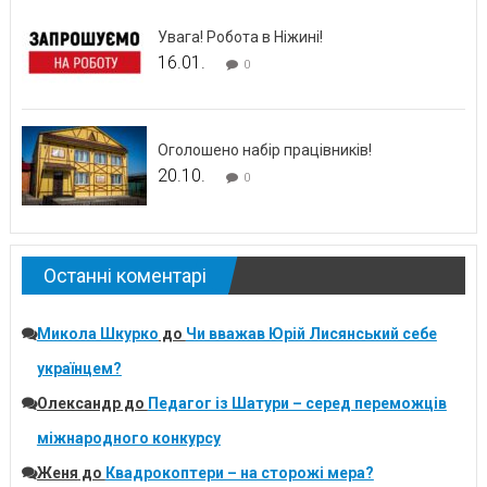
Увага! Робота в Ніжині!
16.01.
0
Оголошено набір працівників!
20.10.
0
Останні коментарі
Микола Шкурко
до
Чи вважав Юрій Лисянський себе
українцем?
Олександр
до
Педагог із Шатури – серед переможців
міжнародного конкурсу
Женя
до
Квадрокоптери – на сторожі мера?