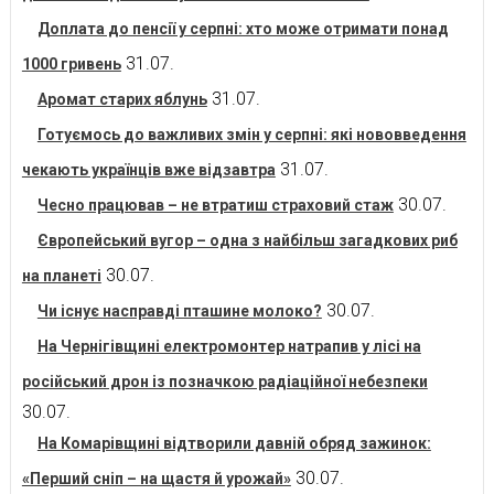
Доплата до пенсії у серпні: хто може отримати понад
31.07.
1000 гривень
31.07.
Аромат старих яблунь
Готуємось до важливих змін у серпні: які нововведення
31.07.
чекають українців вже відзавтра
30.07.
Чесно працював – не втратиш страховий стаж
Європейський вугор – одна з найбільш загадкових риб
30.07.
на планеті
30.07.
Чи існує насправді пташине молоко?
На Чернігівщині електромонтер натрапив у лісі на
російський дрон із позначкою радіаційної небезпеки
30.07.
На Комарівщині відтворили давній обряд зажинок:
30.07.
«Перший сніп – на щастя й урожай»