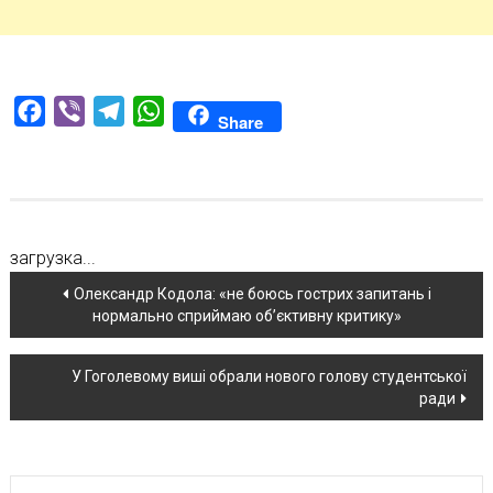
Facebook
Viber
Telegram
WhatsApp
Share
загрузка...
Навігація
Олександр Кодола: «не боюсь гострих запитань і
нормально сприймаю об’єктивну критику»
по
новині
У Гоголевому виші обрали нового голову студентської
ради