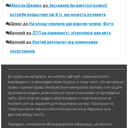
Микола Шкурко
до
Засідання бюджетної комісії:
потреби першочергові й ті, які можуть почекати
Денис
до
На площі спиляли дві красуні-ялини. Фото
Валерій
до
ДТП на перехресті: зіткнулися два авто
Валерій
до
Крутий результат від ніжинських
спортсменів
Всі права на матеріали, які містить цей сайт, охороняються у
відповідності із законодавством України, в тому числі, про авторське
право і суміжні права. Використання матерiалiв Nezhatin.com.ua для
друкованих видань дозволяється лише з письмової згоди редакції
сайту. Для iнтернет-видань обов’язковим є гiперпосилання на
Nezhatin.com.ua, відкрите для пошукових систем. Посилання та
гіперпосилання повинні міститися виключно в першому чи в
другому абзаці тексту.
Передрук, копiювання або вiдтворення iнформацiї, що мiстить