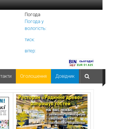
Погода
Погода у
Ніжині
вологість:
тиск:
вітер:
такти
Оголошення
Довідник