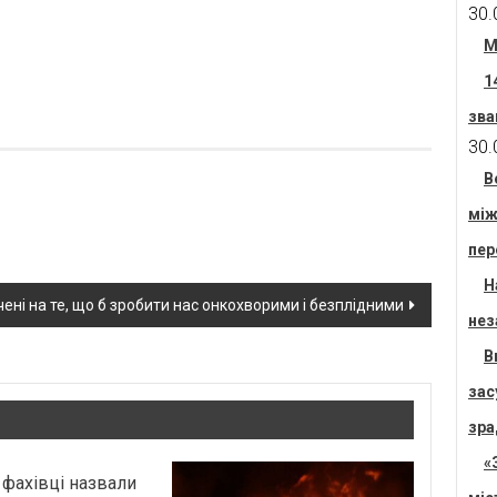
30.
М
1
зва
30.
В
між
пер
Н
ені на те, що б зробити нас онкохворими і безплідними
нез
В
зас
зра
«
 фахівці назвали