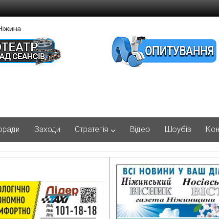
Ніжина
оради
Заходи
Стратегія
Відео
Шоубіз
Кон