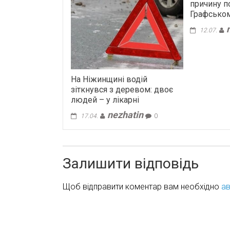
причину п
Графсько
12.07.
На Ніжинщині водій
зіткнувся з деревом: двоє
людей – у лікарні
nezhatin
17.04.
0
Залишити відповідь
Щоб відправити коментар вам необхідно
ав