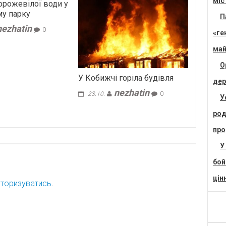
міс
орожевілої води у
му парку
П
nezhatin
0
«ге
май
О
У Кобижчі горіла будівля
дер
nezhatin
23.10.
0
У
род
про
У
бой
цін
торизуватись
.