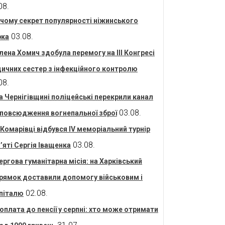
08.
 чому секрет популярності ніжинського
03.08.
рка
лена Хомич здобула перемогу на ІІІ Конгресі
ичних сестер з інфекційного контролю
08.
а Чернігівщині поліцейські перекрили канал
03.08.
повсюдження вогнепальної зброї
 Комарівці відбувся IV меморіальний турнір
03.08.
’яті Сергія Іващенка
ергова гуманітарна місія: на Харківський
рямок доставили допомогу військовим і
02.08.
піталю
оплата до пенсії у серпні: хто може отримати