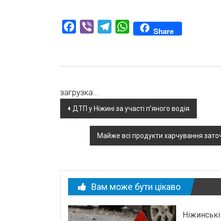
Facebook
Viber
Telegram
WhatsApp
Share
загрузка...
Навігація
ДТП у Ніжині за участі п’яного водія
по
Майже всі продукти харчування заточ
новині
Вам може бути цікаво
Ніжинські