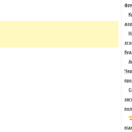
фру
К
дор
Н
зго
буд
А
Чер
про
С
заг
пол
під