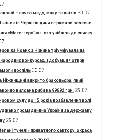
07.
30.07.
аковій – свято меду, маку та квітів
4 жінок із Чернігівщини отримали почесне
ння «Мати-героїня»: хто увійшов до списку
07.
ероніка Новик з Ніжина тріумфувала на
народних конкурсах, здобувши чотири
30.07.
емоги поспіль
а Ніжинщині викрито браконьєра, який
29.07.
аконно виловив риби на 99892 грн.
ироком суду до 15 років позбавлення волі
уджено громадянина України за державну
29.07.
ду
Зелені тунелі» приватного сектору: окраса