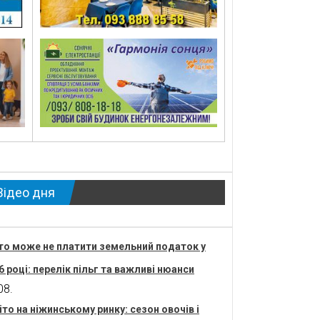
Відео дня
то може не платити земельний податок у
6 році: перелік пільг та важливі нюанси
08.
іто на ніжинському ринку: сезон овочів і