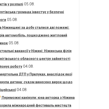
05.08.
ктів у розпалі
рутівська громада інвестує у безпечні
05.08.
оги
а Ніжинщині за добу сталися дві пожежі:
рів автомобіль, пошкоджено житловий
05.08.
инок
ктуальні вакансії у Ніжині: Ніжинська філія
нігівського обласного центру зайнятості
04.08.
понує роботу
мертельна ДТП у Прилуках, внаслідок якої
инула дитина: судом винесено вирок щодо
04.08.
іцейської
Переможні канікули: юна акторка з Ніжина
корила міжнародний фестиваль мистецтв