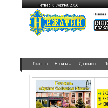
Перейти
Четвер, 6 Серпня, 2026
до
вмісту
Новини 
Головна
Новини
Допомога
П