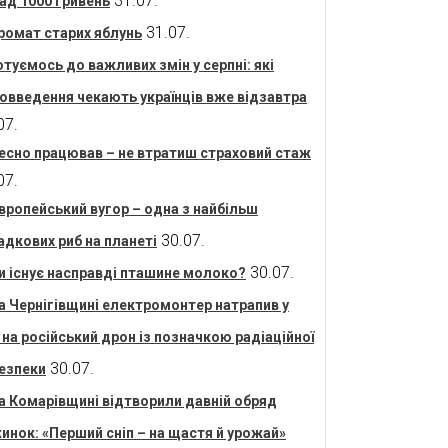
31.07.
ад 1000 гривень
31.07.
ромат старих яблунь
отуємось до важливих змін у серпні: які
овведення чекають українців вже відзавтра
07.
есно працював – не втратиш страховий стаж
07.
вропейський вугор – одна з найбільш
30.07.
адкових риб на планеті
30.07.
и існує насправді пташине молоко?
а Чернігівщині електромонтер натрапив у
і на російський дрон із позначкою радіаційної
30.07.
езпеки
а Комарівщині відтворили давній обряд
инок: «Перший сніп – на щастя й урожай»