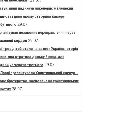
29.07.
та чи небезпека?
авук, який надихнув інженерів: маленький
ній», завдяки якому створили камеру
29.07.
бутнього
рганізував незаконне переправлення через
29.07.
жавний кордон
сі троє дітей стали на захист України: історія
ини, яка втратила доньку й сина, але
29.07.
довжує чекати третього
 Лаврі презентували Християнський корпус –
ове братерство, засноване на християнських
28.07.
ностях