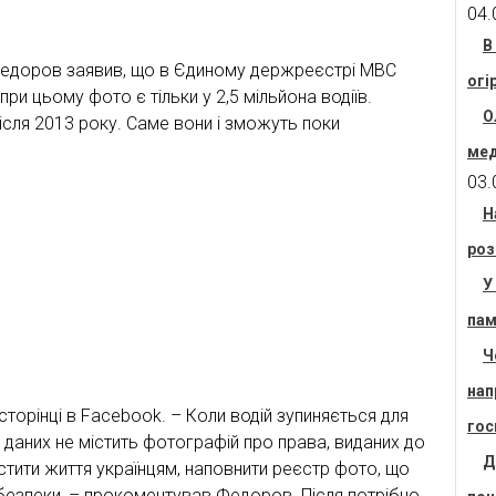
04.
В
Федоров заявив, що в Єдиному держреєстрі МВС
огі
при цьому фото є тільки у 2,5 мільйона водіїв.
О
після 2013 року. Саме вони і зможуть поки
мед
03.
Н
роз
У
пам
Ч
нап
сторінці в Facebook. – Коли водій зупиняється для
гос
 даних не містить фотографій про права, виданих до
Д
стити життя українцям, наповнити реєстр фото, що
 безпеки, – прокоментував Федоров. Після потрібно