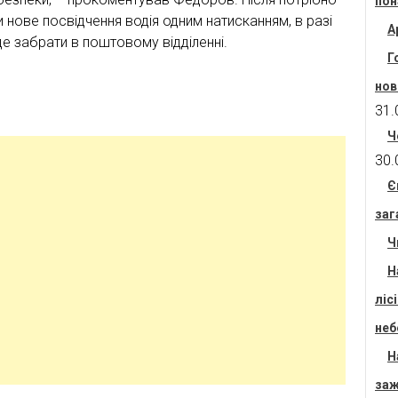
пон
 нове посвідчення водія одним натисканням, в разі
А
е забрати в поштовому відділенні.
Г
нов
31.
Ч
30.
Є
заг
Ч
Н
ліс
неб
Н
заж