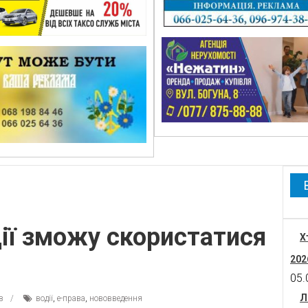
одії зможу скористатися
Х
202
05.
Л
в
водії
,
е-права
,
нововведення