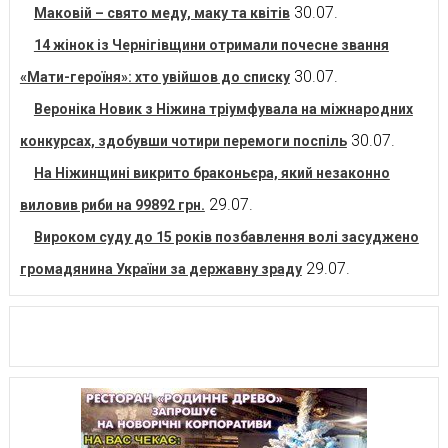
30.07.
Маковій – свято меду, маку та квітів
14 жінок із Чернігівщини отримали почесне звання
30.07.
«Мати-героїня»: хто увійшов до списку
Вероніка Новик з Ніжина тріумфувала на міжнародних
30.07.
конкурсах, здобувши чотири перемоги поспіль
На Ніжинщині викрито браконьєра, який незаконно
29.07.
виловив риби на 99892 грн.
Вироком суду до 15 років позбавлення волі засуджено
29.07.
громадянина України за державну зраду