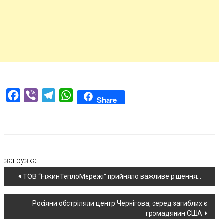
Facebook
Viber
Telegram
WhatsApp
Share
загрузка...
Навігація
ТОВ “НіжинТеплоМережі” прийняло важливе рішення…
по
Росіяни обстріляли центр Чернігова, серед загиблих є
новині
громадянин США