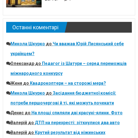
Останні коментарі
Микола Шкурко
до
Чи вважав Юрій Лисянський себе
українцем?
Олександр
до
Педагог із Шатури – серед переможців
міжнародного конкурсу
Женя
до
Квадрокоптери – на сторожі мера?
Микола Шкурко
до
Засідання бюджетної комісії:
потреби першочергові й ті, які можуть почекати
Денис
до
На площі спиляли дві красуні-ялини. Фото
Валерій
до
ДТП на перехресті: зіткнулися два авто
Валерій
до
Крутий результат від ніжинських