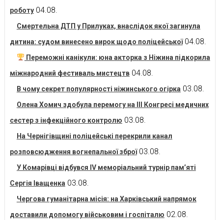
04.08.
роботу
Смертельна ДТП у Прилуках, внаслідок якої загинула
04.08.
дитина: судом винесено вирок щодо поліцейської
Переможні канікули: юна акторка з Ніжина підкорила
04.08.
міжнародний фестиваль мистецтв
03.08.
В чому секрет популярності ніжинського огірка
Олена Хомич здобула перемогу на ІІІ Конгресі медичних
03.08.
сестер з інфекційного контролю
На Чернігівщині поліцейські перекрили канал
03.08.
розповсюдження вогнепальної зброї
У Комарівці відбувся IV меморіальний турнір пам’яті
03.08.
Сергія Іващенка
Чергова гуманітарна місія: на Харківський напрямок
02.08.
доставили допомогу військовим і госпіталю