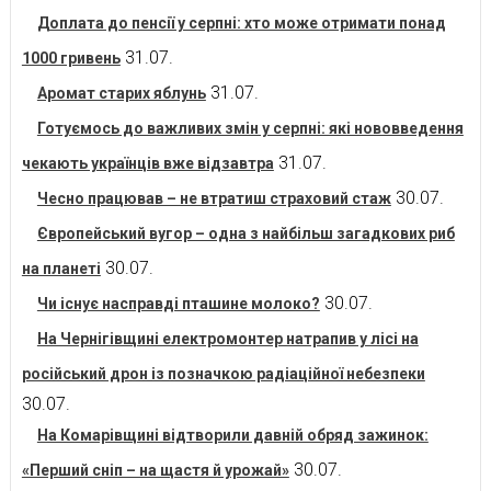
Доплата до пенсії у серпні: хто може отримати понад
31.07.
1000 гривень
31.07.
Аромат старих яблунь
Готуємось до важливих змін у серпні: які нововведення
31.07.
чекають українців вже відзавтра
30.07.
Чесно працював – не втратиш страховий стаж
Європейський вугор – одна з найбільш загадкових риб
30.07.
на планеті
30.07.
Чи існує насправді пташине молоко?
На Чернігівщині електромонтер натрапив у лісі на
російський дрон із позначкою радіаційної небезпеки
30.07.
На Комарівщині відтворили давній обряд зажинок:
30.07.
«Перший сніп – на щастя й урожай»