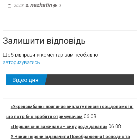
nezhatin
20.03.
0
Залишити відповідь
Щоб відправити коментар вам необхідно
авторизуватись
.
Відео дня
«Укрексімбанк» припиняє виплату пенсій і соцдопомоги:
06.08.
що потрібно зробити отримувачам
06.08.
«Перший сніп зажинали – силу роду давали»
У Ніжині віряни відзначили Преображення Господнє та