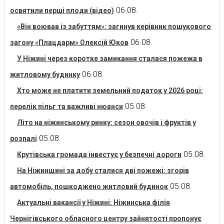
06.08.
освятили перші плоди (відео)
«Він воював із забуттям»: загинув керівник пошукового
06.08.
загону «Плацдарм» Олексій Юков
У Ніжині через коротке замикання сталася пожежа в
06.08.
житловому будинку
Хто може не платити земельний податок у 2026 році:
05.08.
перелік пільг та важливі нюанси
Літо на ніжинському ринку: сезон овочів і фруктів у
05.08.
розпалі
05.08.
Крутівська громада інвестує у безпечні дороги
На Ніжинщині за добу сталися дві пожежі: згорів
05.08.
автомобіль, пошкоджено житловий будинок
Актуальні вакансії у Ніжині: Ніжинська філія
Чернігівського обласного центру зайнятості пропонує