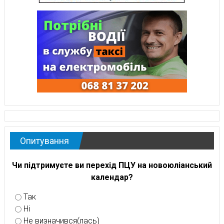
Опитування
Чи підтримуєте ви перехід ПЦУ на новоюліанський
календар?
Так
Ні
Не визначився(лась)