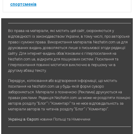
спортсменів
Всі права на матеріали, які містить цей сайт, охороняються у
відповідності із законодавством України, в тому числі, про авторське
право і суміжні права. Використання матерiалiв Nezhatin.com.ua для
друкованих видань дозволяється лише з письмової згоди редакції
сайту. Для iнтернет-видань обов’язковим є гiперпосилання на
Nezhatin.com.ua, відкрите для пошукових систем. Посилання та
гіперпосилання повинні міститися виключно в першому чи в
другому абзаці тексту.
Передрук, копiювання або вiдтворення iнформацiї, що мiстить
посилання на Nezhatin.com.ua у будь-якiй формi суворо
забороняється. Матеріали з позначкою (Реклама) друкуються на
правах реклами. Редакція Nezhatin.com.ua може не розділяти позицію
авторів розділу “Блог” і “Коментарі” та не несе відповідальність за
матеріали авторів та читачів розділу “Блог” і “Коментарі”.
Українці в Європі
новини Польщі та Німеччини