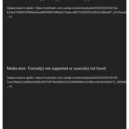
Завантажити файл: https://nezhatin.com.ua/wp-content/uploads/2020/10/0-02-0a-
b14e2758f0f7509f4a0ead893f687eff0eb17edecc8871640357ed5331d8ba87_d7c5eea8.
_=1
Відеопрогравач
Media error: Format(s) not supported or source(s) not found
Завантажити файл: https://nezhatin.com.ua/wp-content/uploads/2020/10/0-02-05-
7ee156ab21a56b23e99c45273578ef2922c5122648064e2138b1c5c3d1491071_686b92c
_=2