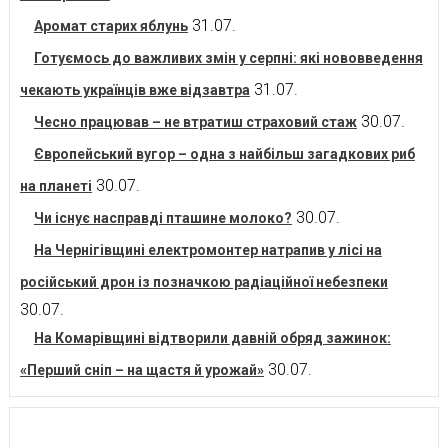
31.07.
Аромат старих яблунь
Готуємось до важливих змін у серпні: які нововведення
31.07.
чекають українців вже відзавтра
30.07.
Чесно працював – не втратиш страховий стаж
Європейський вугор – одна з найбільш загадкових риб
30.07.
на планеті
30.07.
Чи існує насправді пташине молоко?
На Чернігівщині електромонтер натрапив у лісі на
російський дрон із позначкою радіаційної небезпеки
30.07.
На Комарівщині відтворили давній обряд зажинок:
30.07.
«Перший сніп – на щастя й урожай»