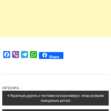
Facebook
Viber
Telegram
WhatsApp
Share
загрузка...
Навігація
Українців дурять з тестами на коронавірус: лікар розкрив
скандальні деталі
по