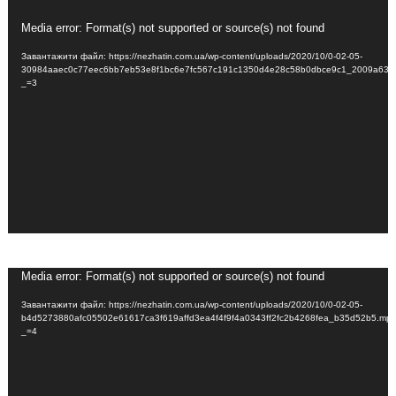
Відеопрогравач
Media error: Format(s) not supported or source(s) not found
Завантажити файл: https://nezhatin.com.ua/wp-content/uploads/2020/10/0-02-05-
30984aaec0c77eec6bb7eb53e8f1bc6e7fc567c191c1350d4e28c58b0dbce9c1_2009a63e
_=3
Відеопрогравач
Media error: Format(s) not supported or source(s) not found
Завантажити файл: https://nezhatin.com.ua/wp-content/uploads/2020/10/0-02-05-
b4d5273880afc05502e61617ca3f619affd3ea4f4f9f4a0343ff2fc2b4268fea_b35d52b5.mp
_=4