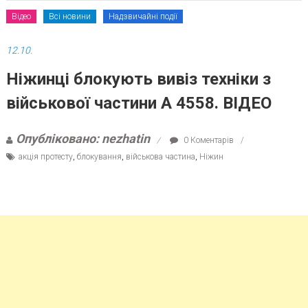
Відео
Всі новини
Надзвичайні події
12.10.
Ніжинці блокують вивіз техніки з
військової частини А 4558. ВІДЕО
Опубліковано: nezhatin
0 Коментарів
акція протесту
,
блокування
,
військова частина
,
Ніжин