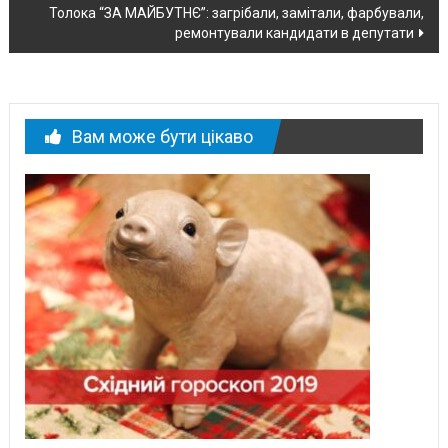
новині
Толока “ЗА МАЙБУТНЄ”: загрібали, замітали, фарбували,
ремонтували кандидати в депутати
Вам може бути цікаво