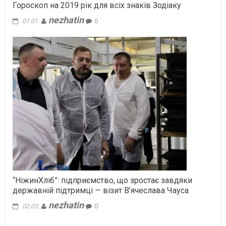
Гороскоп на 2019 рік для всіх знаків Зодіаку
nezhatin
01.01.
0
“НіжинХліб”: підприємство, що зростає завдяки
державній підтримці — візит В’ячеслава Чауса
nezhatin
02.05.
0