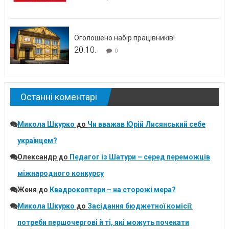
Оголошено набір працівників!
20.10.
0
Останні коментарі
Микола Шкурко
до
Чи вважав Юрій Лисянський себе
українцем?
Олександр
до
Педагог із Шатури – серед переможців
міжнародного конкурсу
Женя
до
Квадрокоптери – на сторожі мера?
Микола Шкурко
до
Засідання бюджетної комісії:
потреби першочергові й ті, які можуть почекати