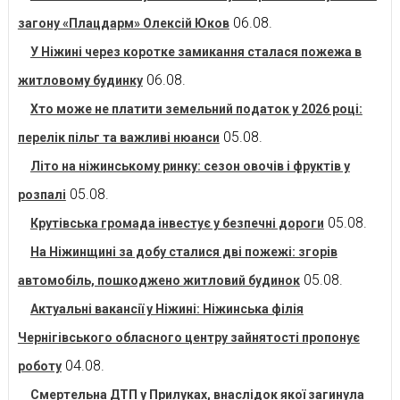
06.08.
загону «Плацдарм» Олексій Юков
У Ніжині через коротке замикання сталася пожежа в
06.08.
житловому будинку
Хто може не платити земельний податок у 2026 році:
05.08.
перелік пільг та важливі нюанси
Літо на ніжинському ринку: сезон овочів і фруктів у
05.08.
розпалі
05.08.
Крутівська громада інвестує у безпечні дороги
На Ніжинщині за добу сталися дві пожежі: згорів
05.08.
автомобіль, пошкоджено житловий будинок
Актуальні вакансії у Ніжині: Ніжинська філія
Чернігівського обласного центру зайнятості пропонує
04.08.
роботу
Смертельна ДТП у Прилуках, внаслідок якої загинула