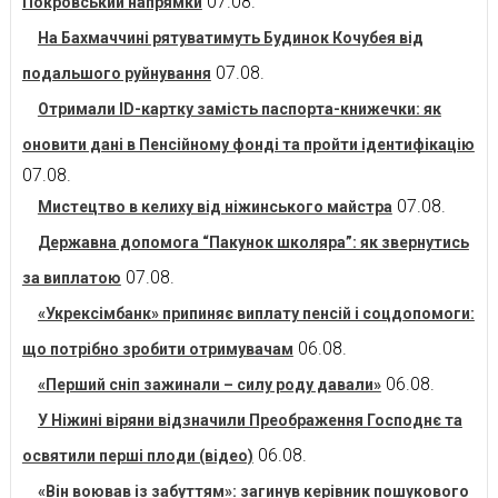
07.08.
Покровський напрямки
На Бахмаччині рятуватимуть Будинок Кочубея від
07.08.
подальшого руйнування
Отримали ID-картку замість паспорта-книжечки: як
оновити дані в Пенсійному фонді та пройти ідентифікацію
07.08.
07.08.
Мистецтво в келиху від ніжинського майстра
Державна допомога “Пакунок школяра”: як звернутись
07.08.
за виплатою
«Укрексімбанк» припиняє виплату пенсій і соцдопомоги:
06.08.
що потрібно зробити отримувачам
06.08.
«Перший сніп зажинали – силу роду давали»
У Ніжині віряни відзначили Преображення Господнє та
06.08.
освятили перші плоди (відео)
«Він воював із забуттям»: загинув керівник пошукового