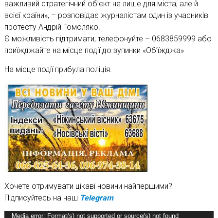
важливий стратегічний об’єкт не лише для міста, але й
всієї країни», – розповідає журналістам один із учасників
протесту Андрій Гомоляко.
Є можливість підтримати, телефонуйте – 0683859999 або
приїжджайте на місце події до зупинки «Об’їжджа»
На місце події прибула поліція.
Хочете отримувати цікаві новини найпершими?
Підписуйтесь на наш
Telegram
Відеопрогравач
Media error: Format(s) not supported or source(s) not found