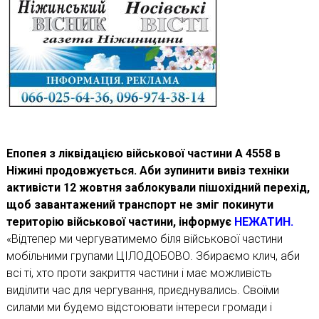
Епопея з ліквідацією військової частини А 4558 в
Ніжині продовжується. Аби зупинити вивіз техніки
активісти 12 жовтня заблокували пішохідний перехід,
щоб завантажений транспорт не зміг покинути
територію військової частини, інформує
НЕЖАТИН.
«Відтепер ми чергуватимемо біля військової частини
мобільними групами ЦІЛОДОБОВО. Збираємо клич, аби
всі ті, хто проти закриття частини і має можливість
виділити час для чергування, приєднувались. Своїми
силами ми будемо відстоювати інтереси громади і