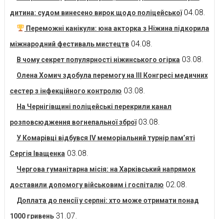
04.08.
дитина: судом винесено вирок щодо поліцейської
Переможні канікули: юна акторка з Ніжина підкорила
04.08.
міжнародний фестиваль мистецтв
03.08.
В чому секрет популярності ніжинського огірка
Олена Хомич здобула перемогу на ІІІ Конгресі медичних
03.08.
сестер з інфекційного контролю
На Чернігівщині поліцейські перекрили канал
03.08.
розповсюдження вогнепальної зброї
У Комарівці відбувся IV меморіальний турнір пам’яті
03.08.
Сергія Іващенка
Чергова гуманітарна місія: на Харківський напрямок
02.08.
доставили допомогу військовим і госпіталю
Доплата до пенсії у серпні: хто може отримати понад
31.07.
1000 гривень