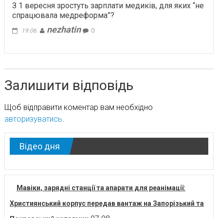
З 1 вересня зростуть зарплати медиків, для яких “не
спрацювала медреформа”?
nezhatin
19.06.
0
Залишити відповідь
Щоб відправити коментар вам необхідно
авторизуватись
.
Відео дня
Мавіки, зарядні станції та апарати для реанімації:
Християнський корпус передав вантаж на Запорізький та