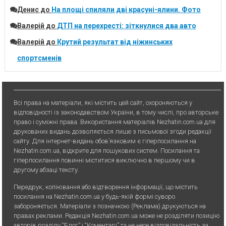
Денис
до
На площі спиляли дві красуні-ялини. Фото
Валерій
до
ДТП на перехресті: зіткнулися два авто
Валерій
до
Крутий результат від ніжинських
спортсменів
Всі права на матеріали, які містить цей сайт, охороняються у
відповідності із законодавством України, в тому числі, про авторське
право і суміжні права. Використання матерiалiв Nezhatin.com.ua для
друкованих видань дозволяється лише з письмової згоди редакції
сайту. Для iнтернет-видань обов’язковим є гiперпосилання на
Nezhatin.com.ua, відкрите для пошукових систем. Посилання та
гіперпосилання повинні міститися виключно в першому чи в
другому абзаці тексту.
Передрук, копiювання або вiдтворення iнформацiї, що мiстить
посилання на Nezhatin.com.ua у будь-якiй формi суворо
забороняється. Матеріали з позначкою (Реклама) друкуються на
правах реклами. Редакція Nezhatin.com.ua може не розділяти позицію
авторів розділу “Блог” і “Коментарі” та не несе відповідальність за