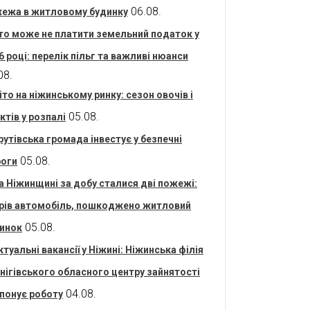
06.08.
ежа в житловому будинку
то може не платити земельний податок у
6 році: перелік пільг та важливі нюанси
08.
іто на ніжинському ринку: сезон овочів і
05.08.
ктів у розпалі
рутівська громада інвестує у безпечні
05.08.
оги
а Ніжинщині за добу сталися дві пожежі:
рів автомобіль, пошкоджено житловий
05.08.
инок
ктуальні вакансії у Ніжині: Ніжинська філія
нігівського обласного центру зайнятості
04.08.
понує роботу