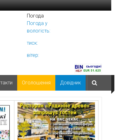
Погода
Погода у
Ніжині
вологість:
тиск:
вітер:
такти
Оголошення
Довідник