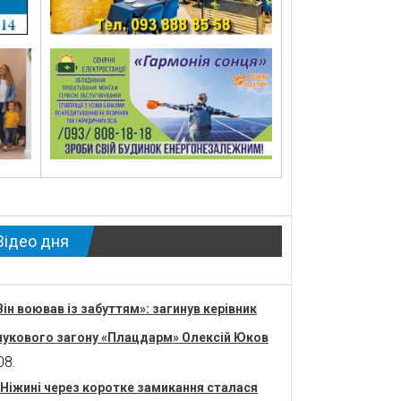
Відео дня
Він воював із забуттям»: загинув керівник
укового загону «Плацдарм» Олексій Юков
08.
 Ніжині через коротке замикання сталася