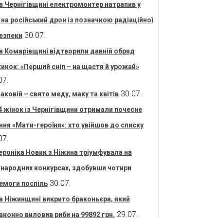
а Чернігівщині електромонтер натрапив у
і на російський дрон із позначкою радіаційної
30.07.
езпеки
а Комарівщині відтворили давній обряд
инок: «Перший сніп – на щастя й урожай»
07.
30.07.
аковій – свято меду, маку та квітів
4 жінок із Чернігівщини отримали почесне
ння «Мати-героїня»: хто увійшов до списку
07.
ероніка Новик з Ніжина тріумфувала на
народних конкурсах, здобувши чотири
30.07.
емоги поспіль
а Ніжинщині викрито браконьєра, який
29.07.
аконно виловив риби на 99892 грн.