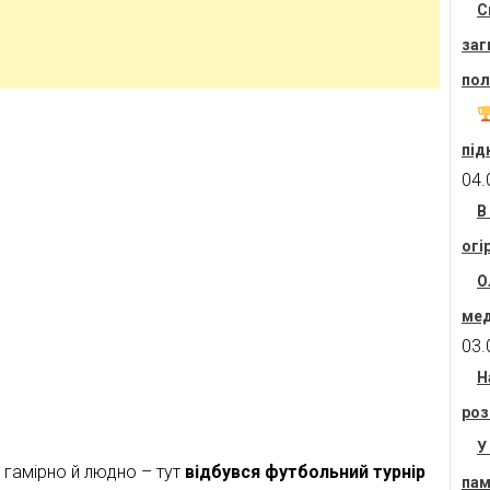
С
заг
пол
під
04.
В
огі
О
мед
03.
Н
роз
У
гамірно й людно – тут
відбувся футбольний турнір
пам