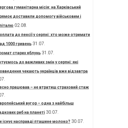
ергова гуманітарна місія: на Харківський
рямок доставили допомогу військовим і
02.08.
піталю
оплата до пенсії у серпні: хто може отримати
31.07.
ад 1000 гривень
31.07.
ромат старих яблунь
отуємось до важливих змін у серпні: які
овведення чекають українців вже відзавтра
07.
есно працював – не втратиш страховий стаж
07.
вропейський вугор – одна з найбільш
30.07.
адкових риб на планеті
30.07.
и існує насправді пташине молоко?