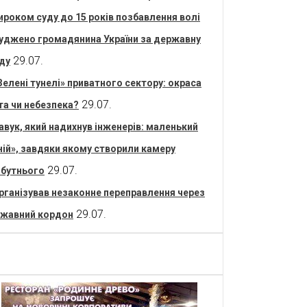
ироком суду до 15 років позбавлення волі
уджено громадянина України за державну
29.07.
ду
Зелені тунелі» приватного сектору: окраса
29.07.
та чи небезпека?
авук, який надихнув інженерів: маленький
ній», завдяки якому створили камеру
29.07.
бутнього
рганізував незаконне переправлення через
29.07.
жавний кордон