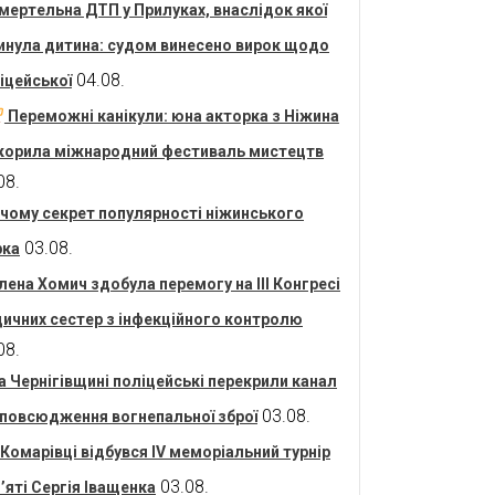
мертельна ДТП у Прилуках, внаслідок якої
инула дитина: судом винесено вирок щодо
04.08.
іцейської
Переможні канікули: юна акторка з Ніжина
корила міжнародний фестиваль мистецтв
08.
 чому секрет популярності ніжинського
03.08.
рка
лена Хомич здобула перемогу на ІІІ Конгресі
ичних сестер з інфекційного контролю
08.
а Чернігівщині поліцейські перекрили канал
03.08.
повсюдження вогнепальної зброї
 Комарівці відбувся IV меморіальний турнір
03.08.
’яті Сергія Іващенка