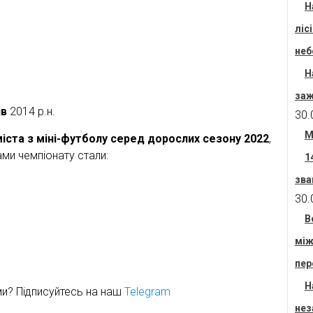
Н
ліс
неб
Н
заж
ів
2014 р.н.
30.
М
іста з міні-футболу серед дорослих сезону 2022
,
ами чемпіонату стали:
1
зва
30.
В
між
пер
Н
ми? Підписуйтесь на наш
Telegram
нез