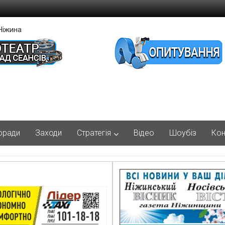
Ніжина
оради
Заходи
Стратегія
Відео
Шоубіз
Кон