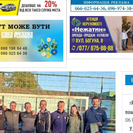
«
пош
06.
У