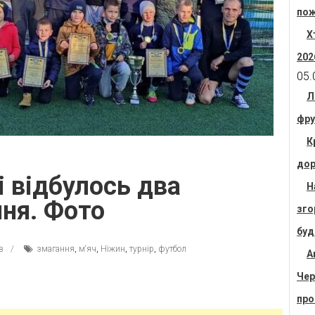
пож
Х
202
05.
Л
фру
К
дор
і відбулось два
Н
ня. Фото
зго
буд
в
змагання
,
м‘яч
,
Ніжин
,
турнір
,
футбол
А
Чер
про