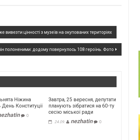
же вивезти цінності з музеїв на окупованих територіях
ін полоненими: додому повернулось 108 героїнь. Фото
ьнята Ніжина
Завтра, 25 вересня, депутати
 День Конституції
планують зібратися на 60-ту
сесію міської ради
nezhatin
0
nezhatin
24.09.
0