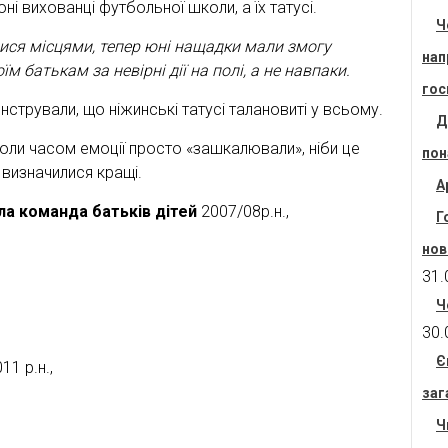
ні вихованці футбольної школи, а їх татусі.
Ч
ися місцями, тепер юні нащадки мали змогу
нап
м батькам за невірні дії на полі, а не навпаки.
гос
стрували, що ніжинські татусі талановиті у всьому.
Д
коли часом емоції просто «зашкалювали», ніби це
пон
 визначилися кращі.
А
ла команда батьків дітей
2007/08р.н.,
Г
нов
31.
Ч
30.
Є
11 р.н.,
заг
Ч