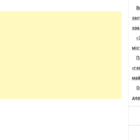
В
зас
зра
«
міс
П
«ге
май
О
дер