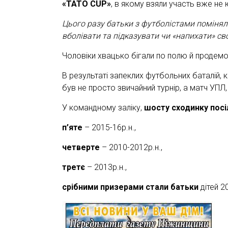
«ТАТО CUP»
, в якому взяли участь вже не ю
Цього разу батьки з футболістами помінял
вболівати та підказувати чи «напихати» свої
Чоловіки хвацько бігали по полю й продемон
В результаті запеклих футбольних баталій, 
був не просто звичайний турнір, а матч УПЛ,
У командному заліку,
шосту сходинку посі
п’яте
– 2015-16р.н.,
четверте
– 2010-2012р.н.,
третє
– 2013р.н.,
срібними призерами стали батьки
дітей 20