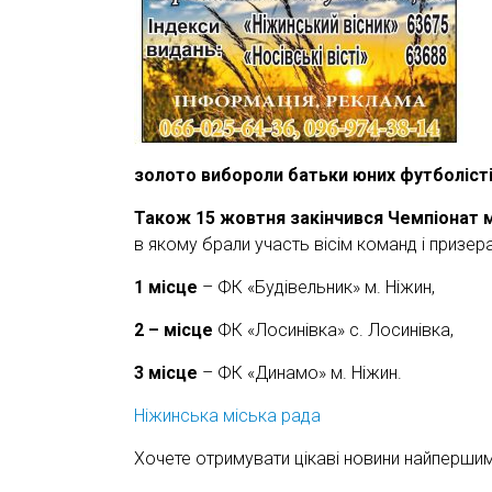
золото вибороли батьки юних футболіст
Також 15 жовтня закінчився Чемпіонат м
в якому брали участь вісім команд і призер
1 місце
– ФК «Будівельник» м. Ніжин,
2 – місце
ФК «Лосинівка» с. Лосинівка,
3 місце
– ФК «Динамо» м. Ніжин.
Ніжинська міська рада
Хочете отримувати цікаві новини найперши