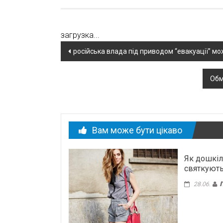
загрузка...
Навігація
російська влада під приводом “евакуації” мо
по
Обм
новині
Вам може бути цікаво
Як дошкіл
святкують
28.06.