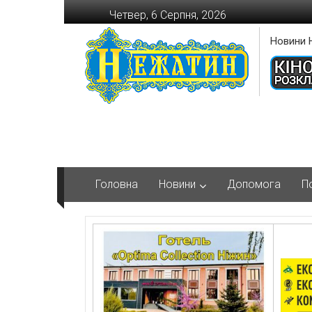
Перейти
Четвер, 6 Серпня, 2026
до
вмісту
Новини 
Головна
Новини
Допомога
П