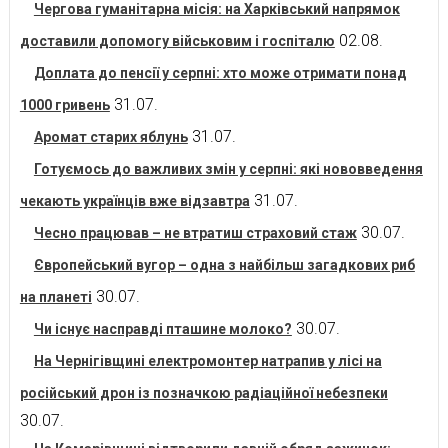
Чергова гуманітарна місія: на Харківський напрямок
02.08.
доставили допомогу військовим і госпіталю
Доплата до пенсії у серпні: хто може отримати понад
31.07.
1000 гривень
31.07.
Аромат старих яблунь
Готуємось до важливих змін у серпні: які нововведення
31.07.
чекають українців вже відзавтра
30.07.
Чесно працював – не втратиш страховий стаж
Європейський вугор – одна з найбільш загадкових риб
30.07.
на планеті
30.07.
Чи існує насправді пташине молоко?
На Чернігівщині електромонтер натрапив у лісі на
російський дрон із позначкою радіаційної небезпеки
30.07.