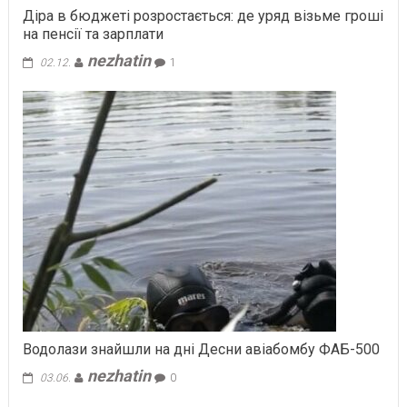
Діра в бюджеті розростається: де уряд візьме гроші
на пенсії та зарплати
nezhatin
02.12.
1
Водолази знайшли на дні Десни авіабомбу ФАБ-500
nezhatin
03.06.
0