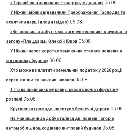
06.08.
«Перший сніп зажинали – силу роду давали»
У Ніжині віряни відзначили Преображення Господнє та
06.08.
освятили перші плоди (відео)
«Він воював із забуттям»: загинув керівник пошукового
06.08.
загону «Плацдарм» Олексій Юков
У Ніжині через коротке замикання сталася пожежа в
06.08.
житловому будинку
Хто може не платити земельний податок у 2026 році:
05.08.
перелік пільг та важливі нюанси
Літо на ніжинському ринку: сезон овочів і фруктів у
05.08.
розпалі
05.08.
Крутівська громада інвестує у безпечні дороги
На Ніжинщині за добу сталися дві пожежі: згорів
05.08.
автомобіль, пошкоджено житловий будинок