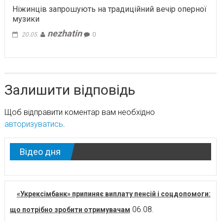
Ніжинців запрошують на традиційний вечір оперної
музики
nezhatin
20.05.
0
Залишити відповідь
Щоб відправити коментар вам необхідно
авторизуватись
.
Відео дня
«Укрексімбанк» припиняє виплату пенсій і соцдопомоги:
06.08.
що потрібно зробити отримувачам