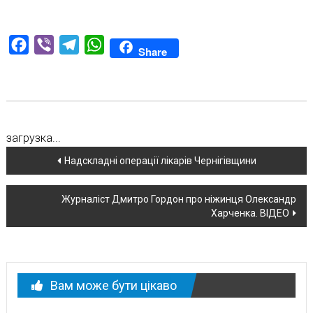
Facebook
Viber
Telegram
WhatsApp
Share
загрузка...
Навігація
Надскладні операції лікарів Чернігівщини
по
Журналіст Дмитро Гордон про ніжинця Олександр
новині
Харченка. ВІДЕО
Вам може бути цікаво