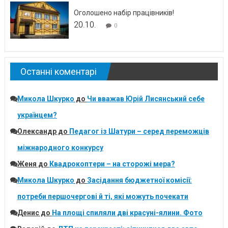
Оголошено набір працівників!
20.10.
0
Останні коментарі
Микола Шкурко
до
Чи вважав Юрій Лисянський себе
українцем?
Олександр
до
Педагог із Шатури – серед переможців
міжнародного конкурсу
Женя
до
Квадрокоптери – на сторожі мера?
Микола Шкурко
до
Засідання бюджетної комісії:
потреби першочергові й ті, які можуть почекати
Денис
до
На площі спиляли дві красуні-ялини. Фото