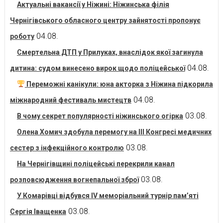
Актуальні вакансії у Ніжині: Ніжинська філія
Чернігівського обласного центру зайнятості пропонує
04.08.
роботу
Смертельна ДТП у Прилуках, внаслідок якої загинула
04.08.
дитина: судом винесено вирок щодо поліцейської
Переможні канікули: юна акторка з Ніжина підкорила
04.08.
міжнародний фестиваль мистецтв
03.08.
В чому секрет популярності ніжинського огірка
Олена Хомич здобула перемогу на ІІІ Конгресі медичних
03.08.
сестер з інфекційного контролю
На Чернігівщині поліцейські перекрили канал
03.08.
розповсюдження вогнепальної зброї
У Комарівці відбувся IV меморіальний турнір пам’яті
03.08.
Сергія Іващенка