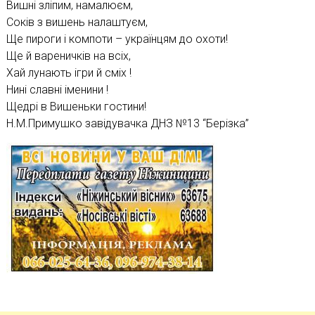
Вишні зліпим, намалюєм,
Соків з вишень налаштуєм,
Ще пироги і компоти – українцям до охоти!
Ще й вареничків на всіх,
Хай лунають ігри й сміх !
Нині славні іменини !
Щедрі в Вишеньки гостини!
Н.М.Примушко завідувачка ДНЗ №13 “Берізка”