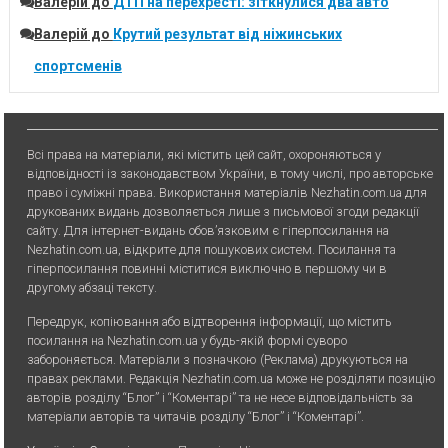
Валерій
до
ДТП на перехресті: зіткнулися два авто
Валерій
до
Крутий результат від ніжинських
спортсменів
Всі права на матеріали, які містить цей сайт, охороняються у
відповідності із законодавством України, в тому числі, про авторське
право і суміжні права. Використання матерiалiв Nezhatin.com.ua для
друкованих видань дозволяється лише з письмової згоди редакції
сайту. Для iнтернет-видань обов’язковим є гiперпосилання на
Nezhatin.com.ua, відкрите для пошукових систем. Посилання та
гіперпосилання повинні міститися виключно в першому чи в
другому абзаці тексту.
Передрук, копiювання або вiдтворення iнформацiї, що мiстить
посилання на Nezhatin.com.ua у будь-якiй формi суворо
забороняється. Матеріали з позначкою (Реклама) друкуються на
правах реклами. Редакція Nezhatin.com.ua може не розділяти позицію
авторів розділу “Блог” і “Коментарі” та не несе відповідальність за
матеріали авторів та читачів розділу “Блог” і “Коментарі”.