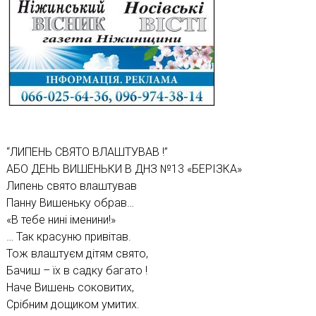
“ЛИПЕНЬ СВЯТО ВЛАШТУВАВ !”
АБО ДЕНЬ ВИШЕНЬКИ В ДНЗ №13 «БЕРІЗКА»
Липень свято влаштував
Панну Вишеньку обрав…
«В тебе нині іменини!»
… Так красуню привітав.
Тож влаштуєм дітям свято,
Бачиш – їх в садку багато !
Наче Вишень соковитих,
Срібним дощиком умитих.