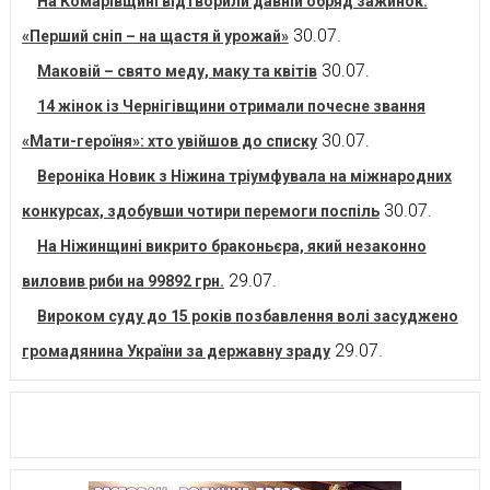
На Комарівщині відтворили давній обряд зажинок:
30.07.
«Перший сніп – на щастя й урожай»
30.07.
Маковій – свято меду, маку та квітів
14 жінок із Чернігівщини отримали почесне звання
30.07.
«Мати-героїня»: хто увійшов до списку
Вероніка Новик з Ніжина тріумфувала на міжнародних
30.07.
конкурсах, здобувши чотири перемоги поспіль
На Ніжинщині викрито браконьєра, який незаконно
29.07.
виловив риби на 99892 грн.
Вироком суду до 15 років позбавлення волі засуджено
29.07.
громадянина України за державну зраду