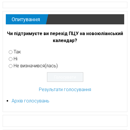
Опитування
Чи підтримуєте ви перехід ПЦУ на новоюліанський
календар?
Так
Ні
Не визначився(лась)
Результати голосування
Архів голосувань