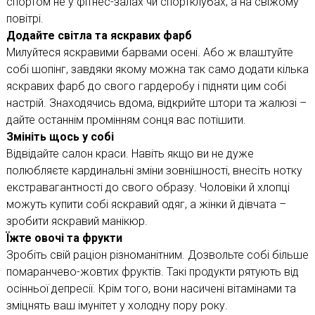
спортом не у фітнес-залах чи спортклубах, а на свіжому
повітрі.
Додайте світла та яскравих фарб
Милуйтеся яскравими барвами осені. Або ж влаштуйте
собі шопінг, завдяки якому можна так само додати кілька
яскравих фарб до свого гардеробу і підняти цим собі
настрій. Знаходячись вдома, відкрийте штори та жалюзі –
дайте останнім промінням сонця вас потішити.
Змініть щось у собі
Відвідайте салон краси. Навіть якщо ви не дуже
полюбляєте кардинальні зміни зовнішності, внесіть нотку
екстравагантності до свого образу. Чоловіки й хлопці
можуть купити собі яскравий одяг, а жінки й дівчата –
зробити яскравий манікюр.
Їжте овочі та фрукти
Зробіть свій раціон різноманітним. Дозвольте собі більше
помаранчево-жовтих фруктів. Такі продукти рятують від
осінньої депресії. Крім того, вони насичені вітамінами та
зміцнять ваш імунітет у холодну пору року.