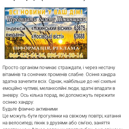
Просто організм починає страждати, і через нестачу
вітамінів та сонячних променів слабне. Осіння хандра
здатна зачепити всіх. Однак, найбільше до неї схильні
емоційно чутливі, меланхолійні люди, здатні впадати в
зневіру. Ось кілька порад, які допоможуть пережити
осінню хандру:
Будьте фізично активними
Це можуть бути прогулянки на свіжому повітрі, катання
на велосипеді, пікнік з друзями або сім’єю, заняття