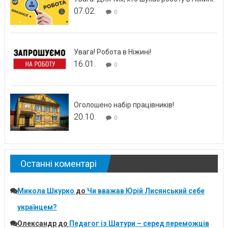
07.02.
0
Увага! Робота в Ніжині!
16.01.
0
Оголошено набір працівників!
20.10.
0
Останні коментарі
Микола Шкурко
до
Чи вважав Юрій Лисянський себе
українцем?
Олександр
до
Педагог із Шатури – серед переможців