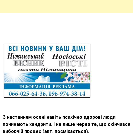
З настанням осені навіть психічно здорові люди
починають хандрити. І не лише через те, що скінчився
виборчій процес (авт. посміхається).