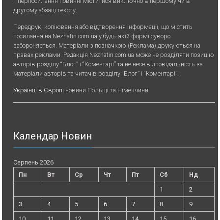
гіперпосилання повинні міститися виключно в першому чи в
другому абзаці тексту.
Передрук, копiювання або вiдтворення iнформацiї, що мiстить
посилання на Nezhatin.com.ua у будь-якiй формi суворо
забороняється. Матеріали з позначкою (Реклама) друкуються на
правах реклами. Редакція Nezhatin.com.ua може не розділяти позицію
авторів розділу “Блог” і “Коментарі” та не несе відповідальність за
матеріали авторів та читачів розділу “Блог” і “Коментарі”.
Українці в Європі
новини Польщі та Німеччини
Календар Новин
Серпень 2026
Пн
Вт
Ср
Чт
Пт
Сб
Нд
1
2
3
4
5
6
7
8
9
10
11
12
13
14
15
16