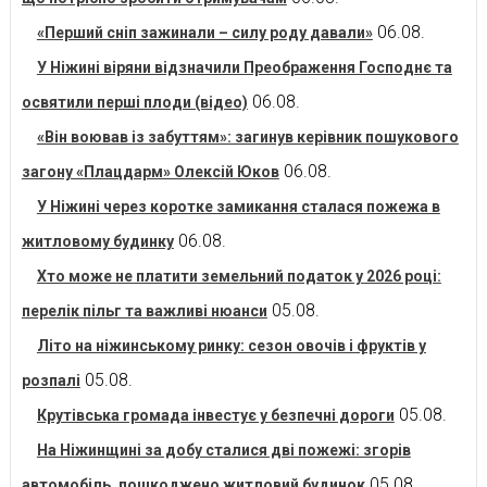
06.08.
«Перший сніп зажинали – силу роду давали»
У Ніжині віряни відзначили Преображення Господнє та
06.08.
освятили перші плоди (відео)
«Він воював із забуттям»: загинув керівник пошукового
06.08.
загону «Плацдарм» Олексій Юков
У Ніжині через коротке замикання сталася пожежа в
06.08.
житловому будинку
Хто може не платити земельний податок у 2026 році:
05.08.
перелік пільг та важливі нюанси
Літо на ніжинському ринку: сезон овочів і фруктів у
05.08.
розпалі
05.08.
Крутівська громада інвестує у безпечні дороги
На Ніжинщині за добу сталися дві пожежі: згорів
05.08.
автомобіль, пошкоджено житловий будинок