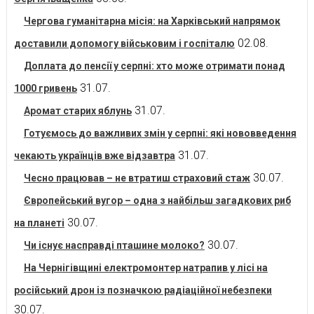
Чергова гуманітарна місія: на Харківський напрямок
02.08.
доставили допомогу військовим і госпіталю
Доплата до пенсії у серпні: хто може отримати понад
31.07.
1000 гривень
31.07.
Аромат старих яблунь
Готуємось до важливих змін у серпні: які нововведення
31.07.
чекають українців вже відзавтра
30.07.
Чесно працював – не втратиш страховий стаж
Європейський вугор – одна з найбільш загадкових риб
30.07.
на планеті
30.07.
Чи існує насправді пташине молоко?
На Чернігівщині електромонтер натрапив у лісі на
російський дрон із позначкою радіаційної небезпеки
30.07.