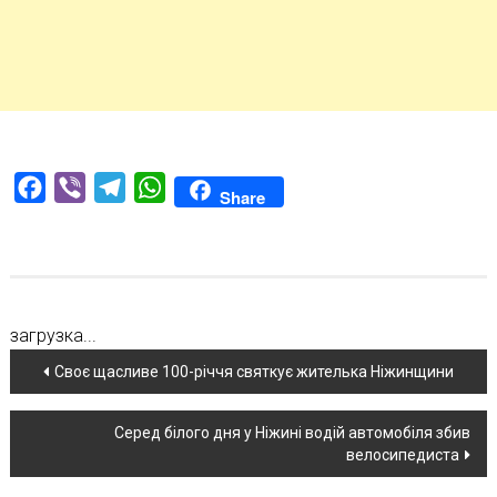
Facebook
Viber
Telegram
WhatsApp
Share
загрузка...
Навігація
Своє щасливе 100-річчя святкує жителька Ніжинщини
по
Серед білого дня у Ніжині водій автомобіля збив
новині
велосипедиста