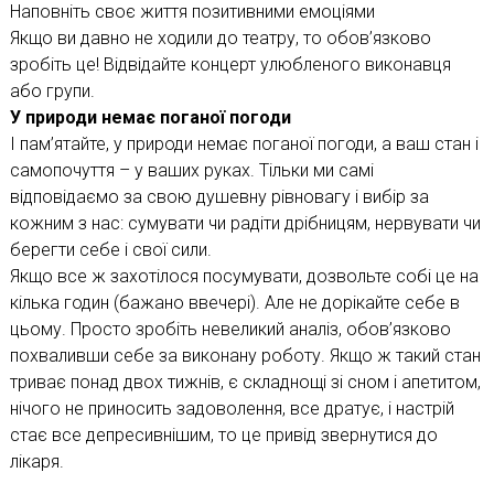
Наповніть своє життя позитивними емоціями
Якщо ви давно не ходили до театру, то обов’язково
зробіть це! Відвідайте концерт улюбленого виконавця
або групи.
У природи немає поганої погоди
І пам’ятайте, у природи немає поганої погоди, а ваш стан і
самопочуття – у ваших руках. Тільки ми самі
відповідаємо за свою душевну рівновагу і вибір за
кожним з нас: сумувати чи радіти дрібницям, нервувати чи
берегти себе і свої сили.
Якщо все ж захотілося посумувати, дозвольте собі це на
кілька годин (бажано ввечері). Але не дорікайте себе в
цьому. Просто зробіть невеликий аналіз, обов’язково
похваливши себе за виконану роботу. Якщо ж такий стан
триває понад двох тижнів, є складнощі зі сном і апетитом,
нічого не приносить задоволення, все дратує, і настрій
стає все депресивнішим, то це привід звернутися до
лікаря.