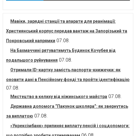
Мавіки, зарядні станції та апарати для реанімації:
Християнський корпус передав вантаж на Запорізький та
07.08.
Покровський напрямки
На Бахмаччині рятуватимуть Будинок Кочубея від
07.08.
подальшого руйнування
Отримали ID-картку замість паспорта-книжечки: як
оновити дані в Пенсійному фонді та пройти ідентифікацію
07.08.
07.08.
Мистецтво в келиху від ніжинського майстра
Державна допомога “Пакунок школяра”: як звернутись
07.08.
за виплатою
«Укрексімбанк» припиняє виплату пенсій і соцдопомоги:
06.08.
що потрібно зробити отримувачам