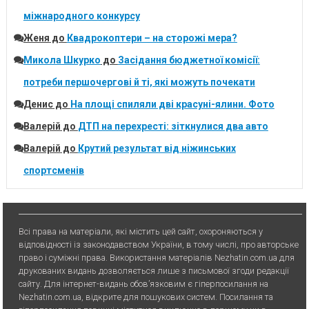
міжнародного конкурсу
Женя
до
Квадрокоптери – на сторожі мера?
Микола Шкурко
до
Засідання бюджетної комісії:
потреби першочергові й ті, які можуть почекати
Денис
до
На площі спиляли дві красуні-ялини. Фото
Валерій
до
ДТП на перехресті: зіткнулися два авто
Валерій
до
Крутий результат від ніжинських
спортсменів
Всі права на матеріали, які містить цей сайт, охороняються у
відповідності із законодавством України, в тому числі, про авторське
право і суміжні права. Використання матерiалiв Nezhatin.com.ua для
друкованих видань дозволяється лише з письмової згоди редакції
сайту. Для iнтернет-видань обов’язковим є гiперпосилання на
Nezhatin.com.ua, відкрите для пошукових систем. Посилання та