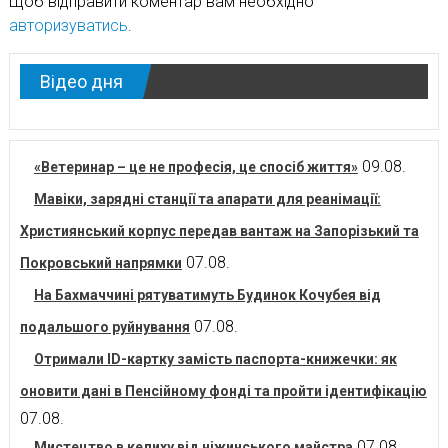
Щоб відправити коментар вам необхідно
авторизуватись
.
Відео дня
09.08.
«Ветеринар – це не професія, це спосіб життя»
Мавіки, зарядні станції та апарати для реанімації:
Християнський корпус передав вантаж на Запорізький та
07.08.
Покровський напрямки
На Бахмаччині рятуватимуть Будинок Кочубея від
07.08.
подальшого руйнування
Отримали ID-картку замість паспорта-книжечки: як
оновити дані в Пенсійному фонді та пройти ідентифікацію
07.08.
07.08.
Мистецтво в келиху від ніжинського майстра