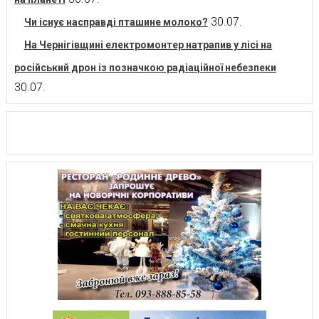
30.07.
Чи існує насправді пташине молоко?
На Чернігівщині електромонтер натрапив у лісі на
російський дрон із позначкою радіаційної небезпеки
30.07.