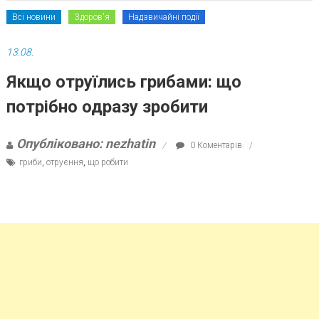
Всі новини
Здоров'я
Надзвичайні події
13.08.
Якщо отруїлись грибами: що
потрібно одразу зробити
Опубліковано: nezhatin
0 Коментарів
гриби
,
отруєння
,
що робити