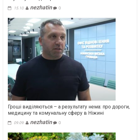
nezhatin
15.10.
0
Гроші виділяються – а результату нема: про дороги,
медицину та комунальну сферу в Ніжині
nezhatin
09.09.
0