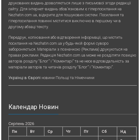
друкованих видань дозволяється лише з письмової згоди редакції
сайту. Для iнтернет-видань обов’язковим є гiперпосилання на
Nezhatin.com.ua, відкрите для пошукових систем. Посилання та
гіперпосилання повинні міститися виключно в першому чи в
другому абзаці тексту.
Передрук, копiювання або вiдтворення iнформацiї, що мiстить
посилання на Nezhatin.com.ua у будь-якiй формi суворо
забороняється. Матеріали з позначкою (Реклама) друкуються на
правах реклами. Редакція Nezhatin.com.ua може не розділяти позицію
авторів розділу “Блог” і “Коментарі” та не несе відповідальність за
матеріали авторів та читачів розділу “Блог” і “Коментарі”.
Українці в Європі
новини Польщі та Німеччини
Календар Новин
Серпень 2026
Пн
Вт
Ср
Чт
Пт
Сб
Нд