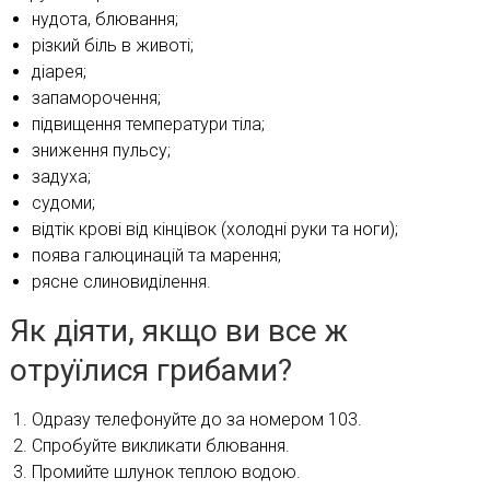
нудота, блювання;
різкий біль в животі;
діарея;
запаморочення;
підвищення температури тіла;
зниження пульсу;
задуха;
судоми;
відтік крові від кінцівок (холодні руки та ноги);
поява галюцинацій та марення;
рясне слиновиділення.
Як діяти, якщо ви все ж
отруїлися грибами?
Одразу телефонуйте до за номером 103.
Спробуйте викликати блювання.
Промийте шлунок теплою водою.