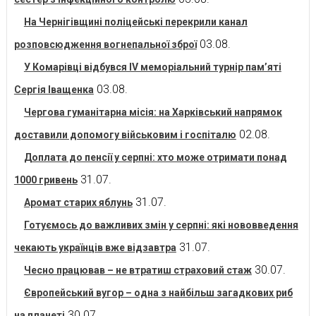
На Чернігівщині поліцейські перекрили канал
03.08.
розповсюдження вогнепальної зброї
У Комарівці відбувся IV меморіальний турнір пам’яті
03.08.
Сергія Іващенка
Чергова гуманітарна місія: на Харківський напрямок
02.08.
доставили допомогу військовим і госпіталю
Доплата до пенсії у серпні: хто може отримати понад
31.07.
1000 гривень
31.07.
Аромат старих яблунь
Готуємось до важливих змін у серпні: які нововведення
31.07.
чекають українців вже відзавтра
30.07.
Чесно працював – не втратиш страховий стаж
Європейський вугор – одна з найбільш загадкових риб
30.07.
на планеті