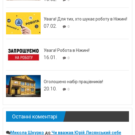
Увага! Для тих, хто шукає роботу в Ніжині!
07.02.
0
Увага! Робота в Ніжині!
16.01.
0
Оголошено набір працівників!
20.10.
0
Останні коментарі
Микола Шкурко
до
Чи вважав Юрій Лисянський себе