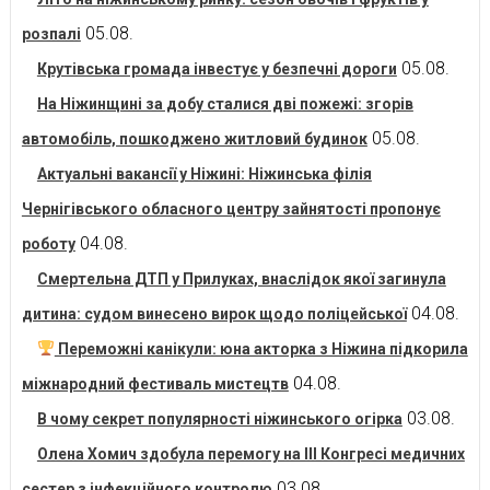
05.08.
розпалі
05.08.
Крутівська громада інвестує у безпечні дороги
На Ніжинщині за добу сталися дві пожежі: згорів
05.08.
автомобіль, пошкоджено житловий будинок
Актуальні вакансії у Ніжині: Ніжинська філія
Чернігівського обласного центру зайнятості пропонує
04.08.
роботу
Смертельна ДТП у Прилуках, внаслідок якої загинула
04.08.
дитина: судом винесено вирок щодо поліцейської
Переможні канікули: юна акторка з Ніжина підкорила
04.08.
міжнародний фестиваль мистецтв
03.08.
В чому секрет популярності ніжинського огірка
Олена Хомич здобула перемогу на ІІІ Конгресі медичних
03.08.
сестер з інфекційного контролю