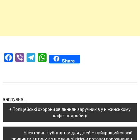
Facebook
Viber
Telegram
WhatsApp
Share
загрузка...
Навігація
Поліцейські охорони звільнили заручників у ніжинському
кафе: подробиці
по
новині
Електричні зубні щітки для дітей – найкращий спосіб
привчити дитину до щоденної гігієни ротової порожнини