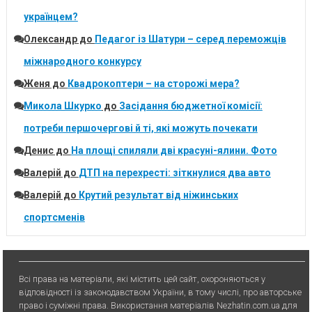
українцем?
Олександр
до
Педагог із Шатури – серед переможців
міжнародного конкурсу
Женя
до
Квадрокоптери – на сторожі мера?
Микола Шкурко
до
Засідання бюджетної комісії:
потреби першочергові й ті, які можуть почекати
Денис
до
На площі спиляли дві красуні-ялини. Фото
Валерій
до
ДТП на перехресті: зіткнулися два авто
Валерій
до
Крутий результат від ніжинських
спортсменів
Всі права на матеріали, які містить цей сайт, охороняються у
відповідності із законодавством України, в тому числі, про авторське
право і суміжні права. Використання матерiалiв Nezhatin.com.ua для