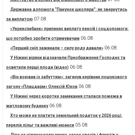
Державна допомога “Пакунок школяра”: як звернутись
07.08.
за виплатою
«Укрексімбанк» припиняє виплату пенсій і соцдопомоги:
06.08.
що потрібно зробити отримувачам
06.08.
«Перший сніп зажинали – силу роду давали»
У Ніжині віряни відзначили Преображення Господнє та
06.08.
освятили перші плоди (відео)
«Він воював із забуттям»: загинув керівник пошукового
06.08.
загону «Плацдарм» Олексій Юков
У Ніжині через коротке замикання сталася пожежа в
06.08.
житловому будинку
Хто може не платити земельний податок у 2026 році:
05.08.
перелік пільг та важливі нюанси
Літо на ніжинському ринку: сезон овочів і фруктів у