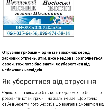
Отруєння грибами – одне із найважчих серед
харчових отруєнь. Втім, вже невдовзі розпочнеться
сезон, тож потрібно знати, як уберегтися від
небажаних наслідків.
Як уберегтися від отруєння
Єдиного правила, яке б цілковито допомогло безпечно
розрізняти їстівні гриби – на жаль, немає. Щоб точно
себе вберегти, потрібно хіба що взагалі відмовитися від