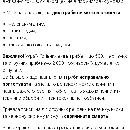
вживання грибів, які вирощені не в промислових умовах.
У МОЗ наголосили, що
дикі гриби не можна вживати:
маленьким дітям;
літнім людям;
вагітним;
жінкам, що годують грудьми.
Важливо!
Україні їстівних видів грибів – до 500. Неїстівних
та отруйних приблизно 2 000, тож часом їх дуже легко
сплутати.
Ба більше, якщо навіть їстівні гриби
неправильно
приготувати
та з’їсти, то це також може спричинити
навіть важке отруєння. Тобто, навіть якщо їх почистити і
термічно обробити – так токсинів не позбутися.
Тривала токсична дія отруйних речовин на печінку, нирки
та нервову систему можуть
спричинити смерть.
У перезрілих та несвіжих грибах накопичуються токсини,