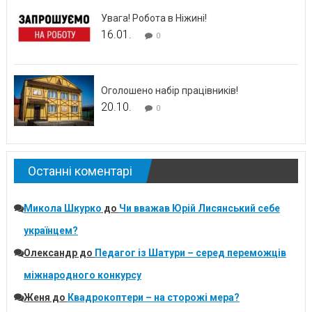
Увага! Робота в Ніжині!
16.01.
0
Оголошено набір працівників!
20.10.
0
Останні коментарі
Микола Шкурко
до
Чи вважав Юрій Лисянський себе
українцем?
Олександр
до
Педагог із Шатури – серед переможців
міжнародного конкурсу
Женя
до
Квадрокоптери – на сторожі мера?