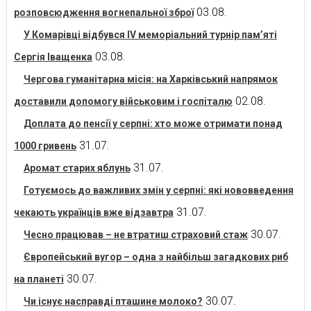
03.08.
розповсюдження вогнепальної зброї
У Комарівці відбувся IV меморіальний турнір пам’яті
03.08.
Сергія Іващенка
Чергова гуманітарна місія: на Харківський напрямок
02.08.
доставили допомогу військовим і госпіталю
Доплата до пенсії у серпні: хто може отримати понад
31.07.
1000 гривень
31.07.
Аромат старих яблунь
Готуємось до важливих змін у серпні: які нововведення
31.07.
чекають українців вже відзавтра
30.07.
Чесно працював – не втратиш страховий стаж
Європейський вугор – одна з найбільш загадкових риб
30.07.
на планеті
30.07.
Чи існує насправді пташине молоко?