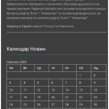
забороняється. Матеріали з позначкою (Реклама) друкуються на
правах реклами. Редакція Nezhatin.com.ua може не розділяти позицію
авторів розділу “Блог” і “Коментарі” та не несе відповідальність за
матеріали авторів та читачів розділу “Блог” і “Коментарі”.
Українці в Європі
новини Польщі та Німеччини
Календар Новин
Серпень 2026
Пн
Вт
Ср
Чт
Пт
Сб
Нд
1
2
3
4
5
6
7
8
9
10
11
12
13
14
15
16
17
18
19
20
21
22
23
24
25
26
27
28
29
30