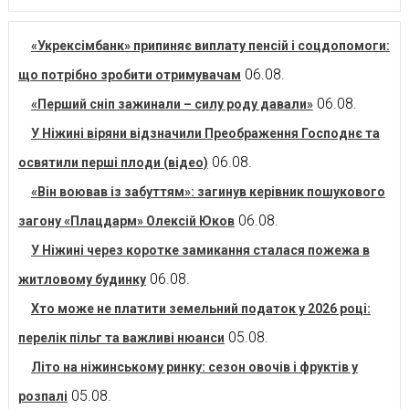
«Укрексімбанк» припиняє виплату пенсій і соцдопомоги:
06.08.
що потрібно зробити отримувачам
06.08.
«Перший сніп зажинали – силу роду давали»
У Ніжині віряни відзначили Преображення Господнє та
06.08.
освятили перші плоди (відео)
«Він воював із забуттям»: загинув керівник пошукового
06.08.
загону «Плацдарм» Олексій Юков
У Ніжині через коротке замикання сталася пожежа в
06.08.
житловому будинку
Хто може не платити земельний податок у 2026 році:
05.08.
перелік пільг та важливі нюанси
Літо на ніжинському ринку: сезон овочів і фруктів у
05.08.
розпалі