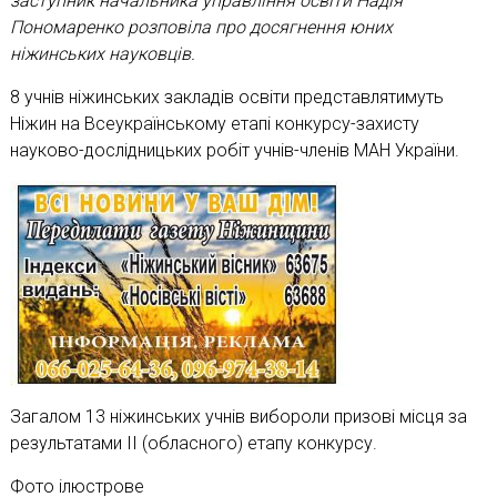
заступник начальника управління освіти Надія
Пономаренко розповіла про досягнення юних
ніжинських науковців.
8 учнів ніжинських закладів освіти представлятимуть
Ніжин на Всеукраїнському етапі конкурсу-захисту
науково-дослідницьких робіт учнів-членів МАН України.
Загалом 13 ніжинських учнів вибороли призові місця за
результатами ІІ (обласного) етапу конкурсу.
Фото ілюстрове