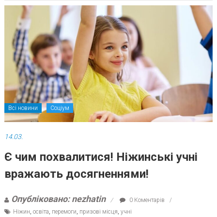
Всі новини
Соціум
14.03.
Є чим похвалитися! Ніжинські учні
вражають досягненнями!
Опубліковано: nezhatin
0 Коментарів
Ніжин
,
освіта
,
перемоги
,
призові місця
,
учні