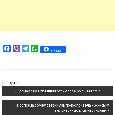
Facebook
Viber
Telegram
WhatsApp
Share
загрузка...
Навігація
Громада на Ніжинщині отримала мобільний офіс
по
Програма обміну старих лампочок привела ніжинську
новині
пенсіонерку до міського голови