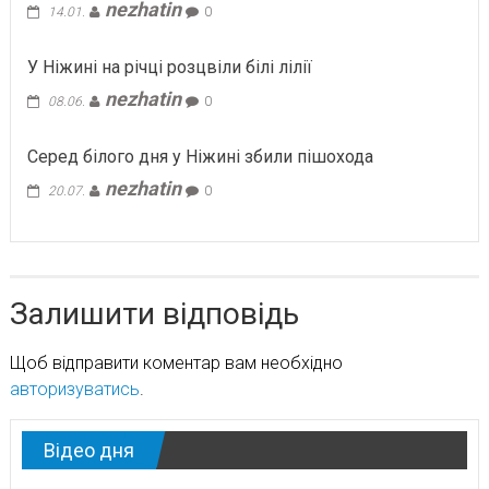
nezhatin
14.01.
0
У Ніжині на річці розцвіли білі лілії
nezhatin
08.06.
0
Серед білого дня у Ніжині збили пішохода
nezhatin
20.07.
0
Залишити відповідь
Щоб відправити коментар вам необхідно
авторизуватись
.
Відео дня