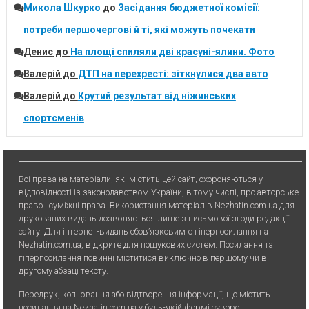
Микола Шкурко
до
Засідання бюджетної комісії:
потреби першочергові й ті, які можуть почекати
Денис
до
На площі спиляли дві красуні-ялини. Фото
Валерій
до
ДТП на перехресті: зіткнулися два авто
Валерій
до
Крутий результат від ніжинських
спортсменів
Всі права на матеріали, які містить цей сайт, охороняються у
відповідності із законодавством України, в тому числі, про авторське
право і суміжні права. Використання матерiалiв Nezhatin.com.ua для
друкованих видань дозволяється лише з письмової згоди редакції
сайту. Для iнтернет-видань обов’язковим є гiперпосилання на
Nezhatin.com.ua, відкрите для пошукових систем. Посилання та
гіперпосилання повинні міститися виключно в першому чи в
другому абзаці тексту.
Передрук, копiювання або вiдтворення iнформацiї, що мiстить
посилання на Nezhatin.com.ua у будь-якiй формi суворо