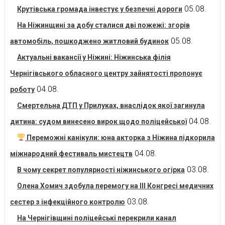
05.08.
Крутівська громада інвестує у безпечні дороги
На Ніжинщині за добу сталися дві пожежі: згорів
05.08.
автомобіль, пошкоджено житловий будинок
Актуальні вакансії у Ніжині: Ніжинська філія
Чернігівського обласного центру зайнятості пропонує
04.08.
роботу
Смертельна ДТП у Прилуках, внаслідок якої загинула
04.08.
дитина: судом винесено вирок щодо поліцейської
Переможні канікули: юна акторка з Ніжина підкорила
04.08.
міжнародний фестиваль мистецтв
03.08.
В чому секрет популярності ніжинського огірка
Олена Хомич здобула перемогу на ІІІ Конгресі медичних
03.08.
сестер з інфекційного контролю
На Чернігівщині поліцейські перекрили канал