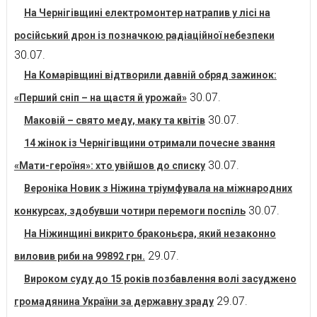
На Чернігівщині електромонтер натрапив у лісі на
російський дрон із позначкою радіаційної небезпеки
30.07.
На Комарівщині відтворили давній обряд зажинок:
30.07.
«Перший сніп – на щастя й урожай»
30.07.
Маковій – свято меду, маку та квітів
14 жінок із Чернігівщини отримали почесне звання
30.07.
«Мати-героїня»: хто увійшов до списку
Вероніка Новик з Ніжина тріумфувала на міжнародних
30.07.
конкурсах, здобувши чотири перемоги поспіль
На Ніжинщині викрито браконьєра, який незаконно
29.07.
виловив риби на 99892 грн.
Вироком суду до 15 років позбавлення волі засуджено
29.07.
громадянина України за державну зраду