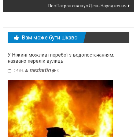
Пес Патрон святкує День Народження
новині
Вам може бути цікаво
У Ніжині можливі перебої з водопостачанням:
названо перелік вулиць
nezhatin
14.04.
0