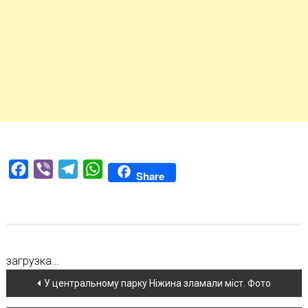
Facebook
Viber
Telegram
WhatsApp
Share
загрузка...
Навігація
У центральному парку Ніжина зламали міст. Фото
по