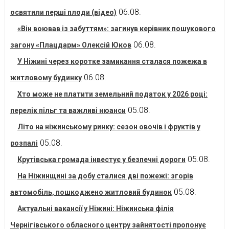
06.08.
освятили перші плоди (відео)
«Він воював із забуттям»: загинув керівник пошукового
06.08.
загону «Плацдарм» Олексій Юков
У Ніжині через коротке замикання сталася пожежа в
06.08.
житловому будинку
Хто може не платити земельний податок у 2026 році:
05.08.
перелік пільг та важливі нюанси
Літо на ніжинському ринку: сезон овочів і фруктів у
05.08.
розпалі
05.08.
Крутівська громада інвестує у безпечні дороги
На Ніжинщині за добу сталися дві пожежі: згорів
05.08.
автомобіль, пошкоджено житловий будинок
Актуальні вакансії у Ніжині: Ніжинська філія
Чернігівського обласного центру зайнятості пропонує