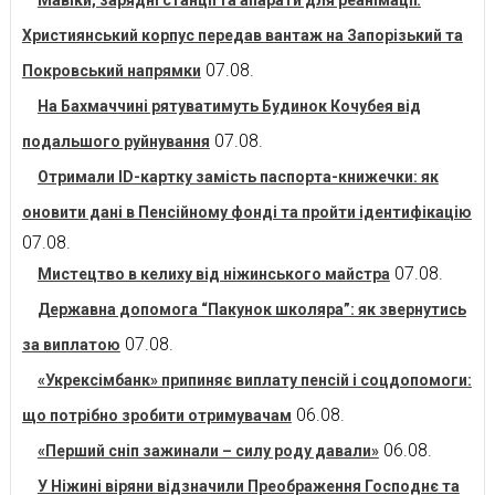
Мавіки, зарядні станції та апарати для реанімації:
Християнський корпус передав вантаж на Запорізький та
07.08.
Покровський напрямки
На Бахмаччині рятуватимуть Будинок Кочубея від
07.08.
подальшого руйнування
Отримали ID-картку замість паспорта-книжечки: як
оновити дані в Пенсійному фонді та пройти ідентифікацію
07.08.
07.08.
Мистецтво в келиху від ніжинського майстра
Державна допомога “Пакунок школяра”: як звернутись
07.08.
за виплатою
«Укрексімбанк» припиняє виплату пенсій і соцдопомоги:
06.08.
що потрібно зробити отримувачам
06.08.
«Перший сніп зажинали – силу роду давали»
У Ніжині віряни відзначили Преображення Господнє та