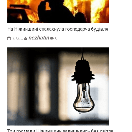
На Ніжинщині спалахнула господарча будівля
nezhatin
01.05.
0
Три громади Ніжинщини залишились без світла