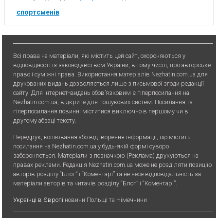
спортсменів
Всі права на матеріали, які містить цей сайт, охороняються у
відповідності із законодавством України, в тому числі, про авторське
право і суміжні права. Використання матерiалiв Nezhatin.com.ua для
друкованих видань дозволяється лише з письмової згоди редакції
сайту. Для iнтернет-видань обов’язковим є гiперпосилання на
Nezhatin.com.ua, відкрите для пошукових систем. Посилання та
гіперпосилання повинні міститися виключно в першому чи в
другому абзаці тексту.
Передрук, копiювання або вiдтворення iнформацiї, що мiстить
посилання на Nezhatin.com.ua у будь-якiй формi суворо
забороняється. Матеріали з позначкою (Реклама) друкуються на
правах реклами. Редакція Nezhatin.com.ua може не розділяти позицію
авторів розділу “Блог” і “Коментарі” та не несе відповідальність за
матеріали авторів та читачів розділу “Блог” і “Коментарі”.
Українці в Європі
новини Польщі та Німеччини