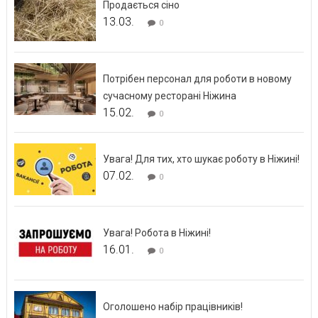
Продається сіно
13.03.
0
Потрібен персонал для роботи в новому
сучасному ресторані Ніжина
15.02.
0
Увага! Для тих, хто шукає роботу в Ніжині!
07.02.
0
Увага! Робота в Ніжині!
16.01.
0
Оголошено набір працівників!