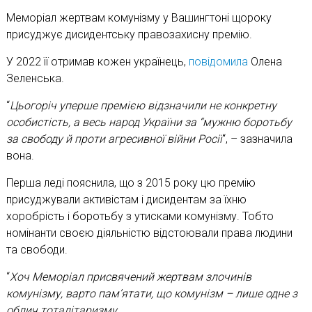
Меморіал жертвам комунізму у Вашингтоні щороку
присуджує дисидентську правозахисну премію.
У 2022 її отримав кожен українець,
повідомила
Олена
Зеленська.
“
Цьогоріч уперше премією відзначили не конкретну
особистість, а весь народ України за “мужню боротьбу
за свободу й проти агресивної війни Росії
“, – зазначила
вона.
Перша леді пояснила, що з 2015 року цю премію
присуджували активістам і дисидентам за їхню
хоробрість і боротьбу з утисками комунізму. Тобто
номінанти своєю діяльністю відстоювали права людини
та свободи.
“
Хоч Меморіал присвячений жертвам злочинів
комунізму, варто пам’ятати, що комунізм – лише одне з
облич тоталітаризму.