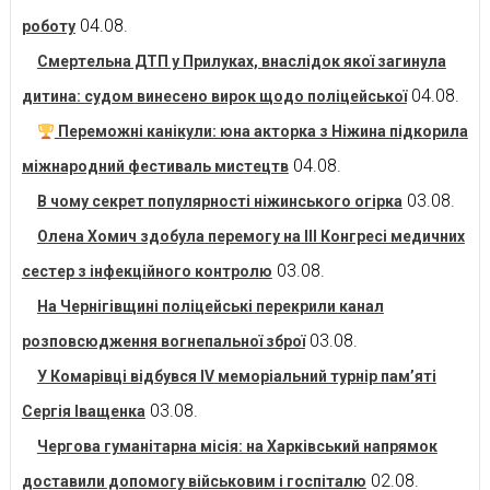
04.08.
роботу
Смертельна ДТП у Прилуках, внаслідок якої загинула
04.08.
дитина: судом винесено вирок щодо поліцейської
Переможні канікули: юна акторка з Ніжина підкорила
04.08.
міжнародний фестиваль мистецтв
03.08.
В чому секрет популярності ніжинського огірка
Олена Хомич здобула перемогу на ІІІ Конгресі медичних
03.08.
сестер з інфекційного контролю
На Чернігівщині поліцейські перекрили канал
03.08.
розповсюдження вогнепальної зброї
У Комарівці відбувся IV меморіальний турнір пам’яті
03.08.
Сергія Іващенка
Чергова гуманітарна місія: на Харківський напрямок
02.08.
доставили допомогу військовим і госпіталю