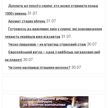
Доплата до пенсії у серпні: хто може отримати понад
31.07.
1000 гривень
31.07.
Аромат старих яблунь
Готуємось до важливих змін у серпні: які нововведення
31.07.
чекають українців вже відзавтра
30.07.
Чесно працював – не втратиш страховий стаж
Європейський вугор – одна з найбільш загадкових риб
30.07.
на планеті
30.07.
Чи існує насправді пташине молоко?