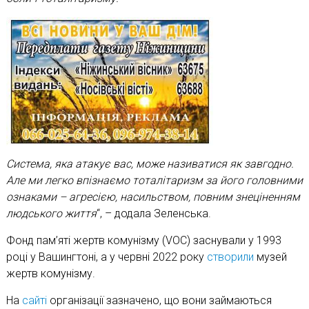
Система, яка атакує вас, може називатися як завгодно.
Але ми легко впізнаємо тоталітаризм за його головними
ознаками – агресією, насильством, повним знеціненням
людського життя
“, – додала Зеленська.
Фонд пам’яті жертв комунізму (VOC) заснували у 1993
році у Вашингтоні, а у червні 2022 року
створили
музей
жертв комунізму.
На
сайті
організації зазначено, що вони займаються