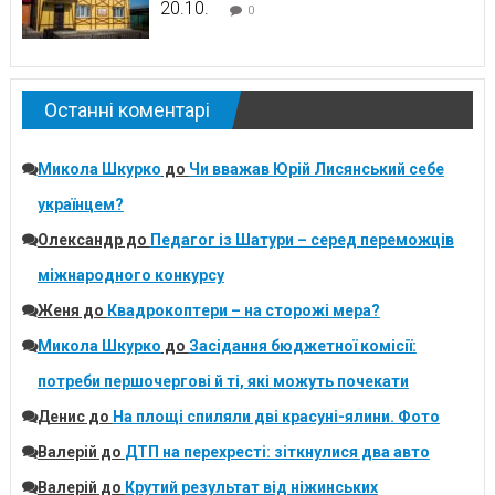
20.10.
0
Останні коментарі
Микола Шкурко
до
Чи вважав Юрій Лисянський себе
українцем?
Олександр
до
Педагог із Шатури – серед переможців
міжнародного конкурсу
Женя
до
Квадрокоптери – на сторожі мера?
Микола Шкурко
до
Засідання бюджетної комісії:
потреби першочергові й ті, які можуть почекати
Денис
до
На площі спиляли дві красуні-ялини. Фото
Валерій
до
ДТП на перехресті: зіткнулися два авто
Валерій
до
Крутий результат від ніжинських