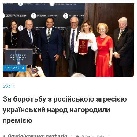
Всі новини
20.07.
За боротьбу з російською агресією
український народ нагородили
премією
Опубліковано: nezhatin
0 Коментарів