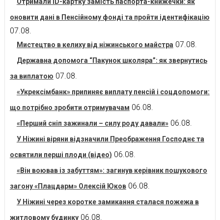
Отримали ID-картку замість паспорта-книжечки: як
оновити дані в Пенсійному фонді та пройти ідентифікацію
07.08.
07.08.
Мистецтво в келиху від ніжинського майстра
Державна допомога “Пакунок школяра”: як звернутись
07.08.
за виплатою
«Укрексімбанк» припиняє виплату пенсій і соцдопомоги:
06.08.
що потрібно зробити отримувачам
06.08.
«Перший сніп зажинали – силу роду давали»
У Ніжині віряни відзначили Преображення Господнє та
06.08.
освятили перші плоди (відео)
«Він воював із забуттям»: загинув керівник пошукового
06.08.
загону «Плацдарм» Олексій Юков
У Ніжині через коротке замикання сталася пожежа в
06.08.
житловому будинку