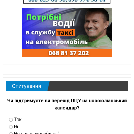
Опитування
Чи підтримуєте ви перехід ПЦУ на новоюліанський
календар?
Так
Ні
Не визначився(лась)