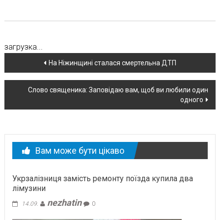
загрузка...
Навігація
На Ніжинщині сталася смертельна ДТП
по
Слово священика: Заповідаю вам, щоб ви любили один
новині
одного
Вам може бути цікаво
Укрзалізниця замість ремонту поїзда купила два
лімузини
nezhatin
14.09.
0