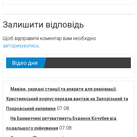
Залишити відповідь
Щоб відправити коментар вам необхідно
авторизуватись
.
Відео дня
Мавіки, зарядні станції та апарати для реанімації:
Християнський корпус передав вантаж на Запорізький та
07.08.
Покровський напрямки
На Бахмаччині рятуватимуть Будинок Кочубея від
07.08.
подальшого руйнування