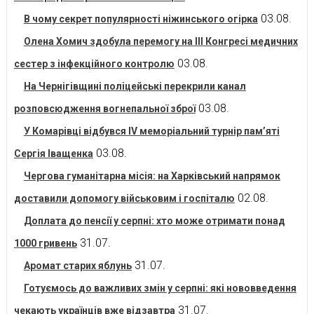
03.08.
В чому секрет популярності ніжинського огірка
Олена Хомич здобула перемогу на ІІІ Конгресі медичних
03.08.
сестер з інфекційного контролю
На Чернігівщині поліцейські перекрили канал
03.08.
розповсюдження вогнепальної зброї
У Комарівці відбувся IV меморіальний турнір пам’яті
03.08.
Сергія Іващенка
Чергова гуманітарна місія: на Харківський напрямок
02.08.
доставили допомогу військовим і госпіталю
Доплата до пенсії у серпні: хто може отримати понад
31.07.
1000 гривень
31.07.
Аромат старих яблунь
Готуємось до важливих змін у серпні: які нововведення
31.07.
чекають українців вже відзавтра