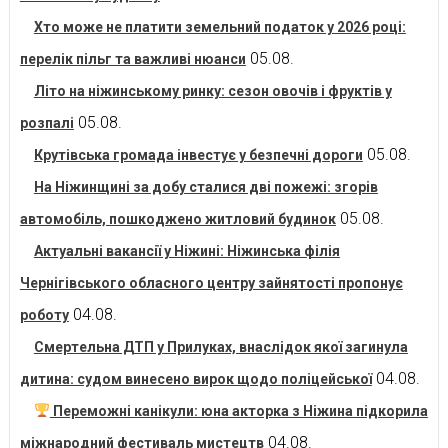
Хто може не платити земельний податок у 2026 році:
05.08.
перелік пільг та важливі нюанси
Літо на ніжинському ринку: сезон овочів і фруктів у
05.08.
розпалі
05.08.
Крутівська громада інвестує у безпечні дороги
На Ніжинщині за добу сталися дві пожежі: згорів
05.08.
автомобіль, пошкоджено житловий будинок
Актуальні вакансії у Ніжині: Ніжинська філія
Чернігівського обласного центру зайнятості пропонує
04.08.
роботу
Смертельна ДТП у Прилуках, внаслідок якої загинула
04.08.
дитина: судом винесено вирок щодо поліцейської
Переможні канікули: юна акторка з Ніжина підкорила
04.08.
міжнародний фестиваль мистецтв