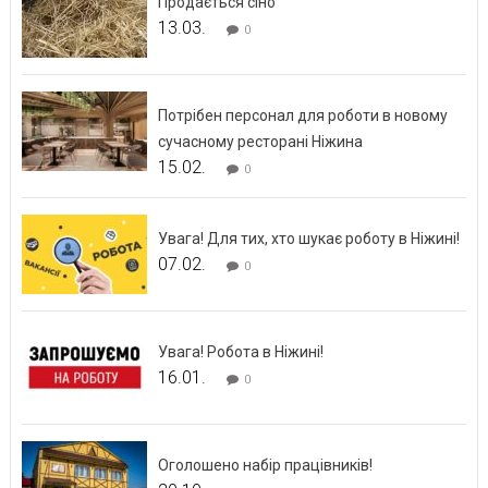
Продається сіно
13.03.
0
Потрібен персонал для роботи в новому
сучасному ресторані Ніжина
15.02.
0
Увага! Для тих, хто шукає роботу в Ніжині!
07.02.
0
Увага! Робота в Ніжині!
16.01.
0
Оголошено набір працівників!