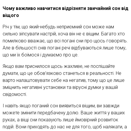
Чому важливо навчитися відрізняти звичайний сон від
віщого
Річ у тім, що який-небудь неприємний сон може нам
сильно зіпсувати настрій, хоча він не є віщим. Багато хто
помилково вважає, що всі погані сни про щось говорять.
Але в більшості снів погані речі відбуваються лише тому,
що ми їх боїмося і думаємо про це.
Якщо вам приснилося щось жахливе, не поспішайте
думати, що це обов’язково станеться в реальності. Не
варто налаштовувати себе на негатив, тому що це лише
зміцнить негативні установки та вірусні думки у вашій
свідомості.
І навіть якщо поганий сон виявиться віщим, ви завжди
можете змінити передбачену долю. Ваше життя у ваших
руках, а віщі сни показують лише ймовірний розвиток
подій. Вони приходять до нас не для того, щоб налякати, а