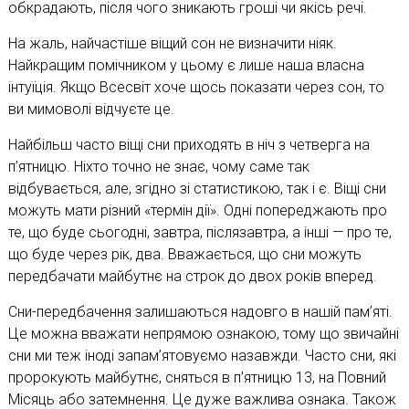
обкрадають, після чого зникають гроші чи якісь речі.
На жаль, найчастіше віщий сон не визначити ніяк.
Найкращим помічником у цьому є лише наша власна
інтуїція. Якщо Всесвіт хоче щось показати через сон, то
ви мимоволі відчуєте це.
Найбільш часто віщі сни приходять в ніч з четверга на
п’ятницю. Ніхто точно не знає, чому саме так
відбувається, але, згідно зі статистикою, так і є. Віщі сни
можуть мати різний «термін дії». Одні попереджають про
те, що буде сьогодні, завтра, післязавтра, а інші — про те,
що буде через рік, два. Вважається, що сни можуть
передбачати майбутнє на строк до двох років вперед.
Сни-передбачення залишаються надовго в нашій пам’яті.
Це можна вважати непрямою ознакою, тому що звичайні
сни ми теж іноді запам’ятовуємо назавжди. Часто сни, які
пророкують майбутнє, сняться в п’ятницю 13, на Повний
Місяць або затемнення. Це дуже важлива ознака. Також