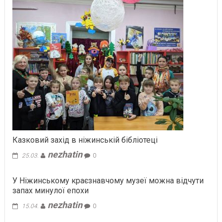
Казковий захід в ніжинській бібліотеці
nezhatin
25.03.
0
У Ніжинському краєзнавчому музеї можна відчути
запах минулої епохи
nezhatin
15.04.
0