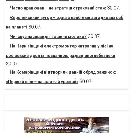
30.07.
Чесно працював – не втратиш страховий стаж
Європейський вугор – одна з найбільш загадкових риб
30.07.
на планеті
30.07.
Чи існує насправді пташине молоко?
На Чернігівщині електромонтер натрапив у лісі на
російський дрон із позначкою радіаційної небезпеки
30.07.
На Комарівщині відтворили давній обряд зажинок:
30.07.
«Перший сніп – на щастя й урожай»