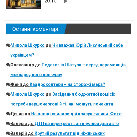
20.10.
0
Останні коментарі
Микола Шкурко
до
Чи вважав Юрій Лисянський себе
українцем?
Олександр
до
Педагог із Шатури – серед переможців
міжнародного конкурсу
Женя
до
Квадрокоптери – на сторожі мера?
Микола Шкурко
до
Засідання бюджетної комісії:
потреби першочергові й ті, які можуть почекати
Денис
до
На площі спиляли дві красуні-ялини. Фото
Валерій
до
ДТП на перехресті: зіткнулися два авто
Валерій
до
Крутий результат від ніжинських