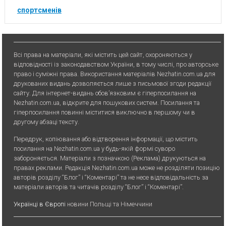
спортсменів
Всі права на матеріали, які містить цей сайт, охороняються у
відповідності із законодавством України, в тому числі, про авторське
право і суміжні права. Використання матерiалiв Nezhatin.com.ua для
друкованих видань дозволяється лише з письмової згоди редакції
сайту. Для iнтернет-видань обов’язковим є гiперпосилання на
Nezhatin.com.ua, відкрите для пошукових систем. Посилання та
гіперпосилання повинні міститися виключно в першому чи в
другому абзаці тексту.
Передрук, копiювання або вiдтворення iнформацiї, що мiстить
посилання на Nezhatin.com.ua у будь-якiй формi суворо
забороняється. Матеріали з позначкою (Реклама) друкуються на
правах реклами. Редакція Nezhatin.com.ua може не розділяти позицію
авторів розділу “Блог” і “Коментарі” та не несе відповідальність за
матеріали авторів та читачів розділу “Блог” і “Коментарі”.
Українці в Європі
новини Польщі та Німеччини