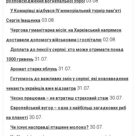
03.08.
розповсюдження вогнепальної зброї
У Комарівці відбувся IV меморіальний турнір пам’яті
03.08.
Сергія Іващенка
Чергова гуманітарна місія: на Харківський напрямок
02.08.
доставили допомогу військовим і госпіталю
Доплата до пенсії у серпні: хто може отримати понад
31.07.
1000 гривень
31.07.
Аромат старих яблунь
Готуємось до важливих змін у серпні: які нововведення
31.07.
чекають українців вже відзавтра
30.07.
Чесно працював – не втратиш страховий стаж
Європейський вугор – одна з найбільш загадкових риб
30.07.
на планеті
30.07.
Чи існує насправді пташине молоко?