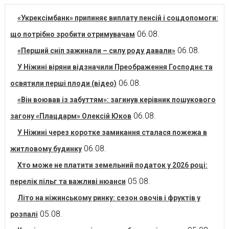
«Укрексімбанк» припиняє виплату пенсій і соцдопомоги:
06.08.
що потрібно зробити отримувачам
06.08.
«Перший сніп зажинали – силу роду давали»
У Ніжині віряни відзначили Преображення Господнє та
06.08.
освятили перші плоди (відео)
«Він воював із забуттям»: загинув керівник пошукового
06.08.
загону «Плацдарм» Олексій Юков
У Ніжині через коротке замикання сталася пожежа в
06.08.
житловому будинку
Хто може не платити земельний податок у 2026 році:
05.08.
перелік пільг та важливі нюанси
Літо на ніжинському ринку: сезон овочів і фруктів у
05.08.
розпалі