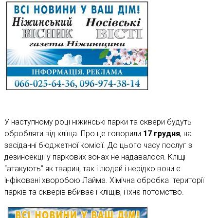
У наступному році ніжинські парки та сквери будуть
обробляти від кліща. Про це говорили
17 грудня
, на
засіданні бюджетної комісії. До цього часу послуг з
дезинсекції у паркових зонах не надавалося. Кліщі
“атакують” як тварин, так і людей і нерідко вони є
інфіковані хворобою Лайма. Хімічна обробка території
парків та скверів вбиває і кліщів, і їхнє потомство.