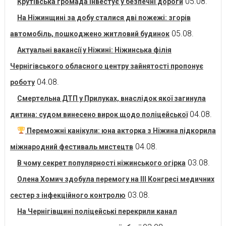
05.08.
Крутівська громада інвестує у безпечні дороги
На Ніжинщині за добу сталися дві пожежі: згорів
05.08.
автомобіль, пошкоджено житловий будинок
Актуальні вакансії у Ніжині: Ніжинська філія
Чернігівського обласного центру зайнятості пропонує
04.08.
роботу
Смертельна ДТП у Прилуках, внаслідок якої загинула
04.08.
дитина: судом винесено вирок щодо поліцейської
Переможні канікули: юна акторка з Ніжина підкорила
04.08.
міжнародний фестиваль мистецтв
03.08.
В чому секрет популярності ніжинського огірка
Олена Хомич здобула перемогу на ІІІ Конгресі медичних
03.08.
сестер з інфекційного контролю
На Чернігівщині поліцейські перекрили канал