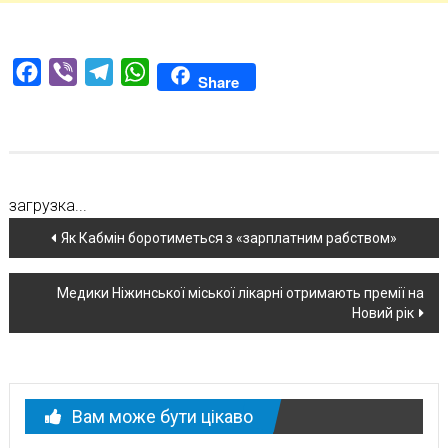
Facebook
Viber
Telegram
WhatsApp
Share
загрузка...
Навігація
Як Кабмін боротиметься з «зарплатним рабством»
по
Медики Ніжинської міської лікарні отримають премії на
новині
Новий рік
Вам може бути цікаво