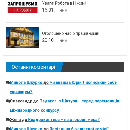
Увага! Робота в Ніжині!
16.01.
0
Оголошено набір працівників!
20.10.
0
Останні коментарі
Микола Шкурко
до
Чи вважав Юрій Лисянський себе
українцем?
Олександр
до
Педагог із Шатури – серед переможців
міжнародного конкурсу
Женя
до
Квадрокоптери – на сторожі мера?
Микола Шкурко
до
Засідання бюджетної комісії: