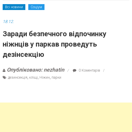
Всі новини
Соціум
18.12.
Заради безпечного відпочинку
ніжнців у паркав проведуть
дезінсекцію
Опубліковано: nezhatin
0 Коментарів
дезинсекція
,
кліщі
,
Ніжин
,
парки