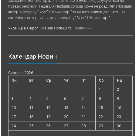
забороняється. Матеріали з позначкою (Реклама) друкуються на
правах реклами. Редакція Nezhatin.com.ua може не розділяти позицію
авторів розділу “Блог” і “Коментарі” та не несе відповідальність за
матеріали авторів та читачів розділу “Блог” і “Коментарі”.
Українці в Європі
новини Польщі та Німеччини
Календар Новин
Серпень 2026
Пн
Вт
Ср
Чт
Пт
Сб
Нд
1
2
3
4
5
6
7
8
9
10
11
12
13
14
15
16
17
18
19
20
21
22
23
24
25
26
27
28
29
30
31