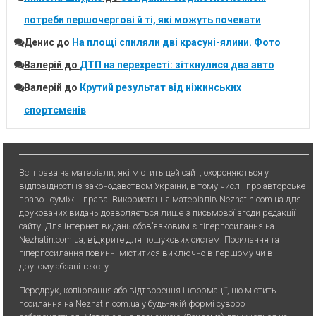
потреби першочергові й ті, які можуть почекати
Денис
до
На площі спиляли дві красуні-ялини. Фото
Валерій
до
ДТП на перехресті: зіткнулися два авто
Валерій
до
Крутий результат від ніжинських
спортсменів
Всі права на матеріали, які містить цей сайт, охороняються у
відповідності із законодавством України, в тому числі, про авторське
право і суміжні права. Використання матерiалiв Nezhatin.com.ua для
друкованих видань дозволяється лише з письмової згоди редакції
сайту. Для iнтернет-видань обов’язковим є гiперпосилання на
Nezhatin.com.ua, відкрите для пошукових систем. Посилання та
гіперпосилання повинні міститися виключно в першому чи в
другому абзаці тексту.
Передрук, копiювання або вiдтворення iнформацiї, що мiстить
посилання на Nezhatin.com.ua у будь-якiй формi суворо