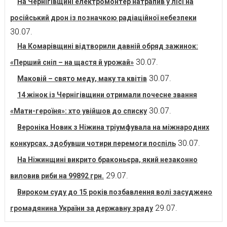
На Чернігівщині електромонтер натрапив у лісі на
російський дрон із позначкою радіаційної небезпеки
30.07.
На Комарівщині відтворили давній обряд зажинок:
30.07.
«Перший сніп – на щастя й урожай»
30.07.
Маковій – свято меду, маку та квітів
14 жінок із Чернігівщини отримали почесне звання
30.07.
«Мати-героїня»: хто увійшов до списку
Вероніка Новик з Ніжина тріумфувала на міжнародних
30.07.
конкурсах, здобувши чотири перемоги поспіль
На Ніжинщині викрито браконьєра, який незаконно
29.07.
виловив риби на 99892 грн.
Вироком суду до 15 років позбавлення волі засуджено
29.07.
громадянина України за державну зраду