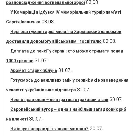
03.08.
розповсюдження вогнепальної зброї
У Комарівці відбувся IV меморіальний турнір пам’яті
03.08.
Сергія Іващенка
Чергова гуманітарна місія: на Харківський напрямок
02.08.
доставили допомогу військовим і госпіталю
Доплата до пенсії у серпні: хто може отримати понад
31.07.
1000 гривень
31.07.
Аромат старих яблунь
Готуємось до важливих змін у серпні: які нововведення
31.07.
чекають українців вже відзавтра
30.07.
Чесно працював – не втратиш страховий стаж
Європейський вугор – одна з найбільш загадкових риб
30.07.
на планеті
30.07.
Чи існує насправді пташине молоко?