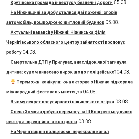
05.08.
Крутівська громада інвестує у безпечні дороги
На Ніжинщині за добу сталися дві пожежі: згорів
05.08.
автомобіль, пошкоджено житловий будинок
Актуальні вакансії у Ніжині: Ніжинська філія
Чернігівського обласного центру зайнятості пропонує
04.08.
роботу
Смертельна ДТП у Прилуках, внаслідок якої загинула
04.08.
дитина: судом винесено вирок щодо поліцейської
Переможні канікули: юна акторка з Ніжина підкорила
04.08.
міжнародний фестиваль мистецтв
03.08.
В чому секрет популярності ніжинського огірка
Олена Хомич здобула перемогу на ІІІ Конгресі медичних
03.08.
сестер з інфекційного контролю
На Чернігівщині поліцейські перекрили канал