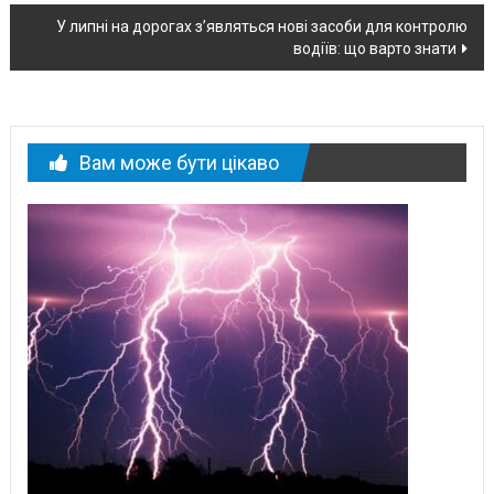
по
У липні на дорогах з’являться нові засоби для контролю
новині
водіїв: що варто знати
Вам може бути цікаво