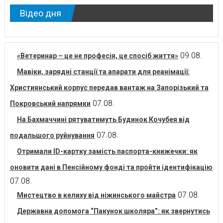
Відео дня
09.08.
«Ветеринар – це не професія, це спосіб життя»
Мавіки, зарядні станції та апарати для реанімації:
Християнський корпус передав вантаж на Запорізький та
07.08.
Покровський напрямки
На Бахмаччині рятуватимуть Будинок Кочубея від
07.08.
подальшого руйнування
Отримали ID-картку замість паспорта-книжечки: як
оновити дані в Пенсійному фонді та пройти ідентифікацію
07.08.
07.08.
Мистецтво в келиху від ніжинського майстра
Державна допомога “Пакунок школяра”: як звернутись