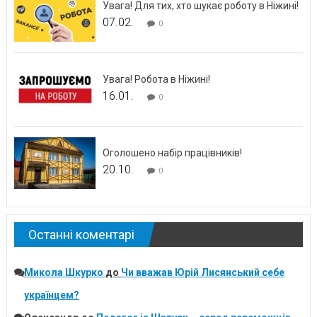
Увага! Для тих, хто шукає роботу в Ніжині!
07.02.
0
Увага! Робота в Ніжині!
16.01.
0
Оголошено набір працівників!
20.10.
0
Останні коментарі
Микола Шкурко
до
Чи вважав Юрій Лисянський себе
українцем?