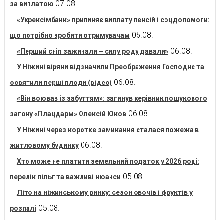
07.08.
за виплатою
«Укрексімбанк» припиняє виплату пенсій і соцдопомоги:
06.08.
що потрібно зробити отримувачам
06.08.
«Перший сніп зажинали – силу роду давали»
У Ніжині віряни відзначили Преображення Господнє та
06.08.
освятили перші плоди (відео)
«Він воював із забуттям»: загинув керівник пошукового
06.08.
загону «Плацдарм» Олексій Юков
У Ніжині через коротке замикання сталася пожежа в
06.08.
житловому будинку
Хто може не платити земельний податок у 2026 році:
05.08.
перелік пільг та важливі нюанси
Літо на ніжинському ринку: сезон овочів і фруктів у
05.08.
розпалі