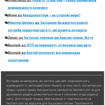
Олександр
до
Педагог із Шатури – серед переможців
міжнародного конкурсу
Женя
до
Квадрокоптери – на сторожі мера?
Микола Шкурко
до
Засідання бюджетної комісії:
потреби першочергові й ті, які можуть почекати
Денис
до
На площі спиляли дві красуні-ялини. Фото
Валерій
до
ДТП на перехресті: зіткнулися два авто
Валерій
до
Крутий результат від ніжинських
спортсменів
Всі права на матеріали, які містить цей сайт, охороняються у
відповідності із законодавством України, в тому числі, про авторське
право і суміжні права. Використання матерiалiв Nezhatin.com.ua для
друкованих видань дозволяється лише з письмової згоди редакції
сайту. Для iнтернет-видань обов’язковим є гiперпосилання на
Nezhatin.com.ua, відкрите для пошукових систем. Посилання та