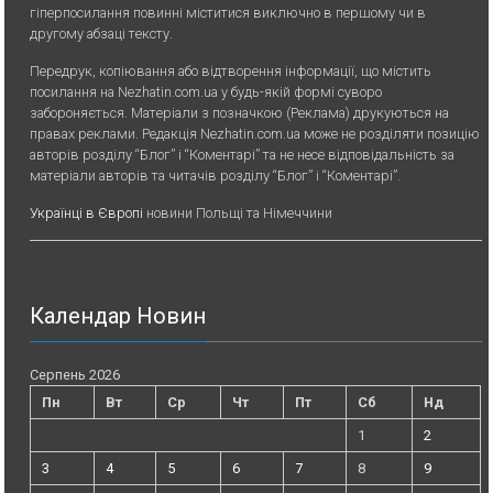
гіперпосилання повинні міститися виключно в першому чи в
другому абзаці тексту.
Передрук, копiювання або вiдтворення iнформацiї, що мiстить
посилання на Nezhatin.com.ua у будь-якiй формi суворо
забороняється. Матеріали з позначкою (Реклама) друкуються на
правах реклами. Редакція Nezhatin.com.ua може не розділяти позицію
авторів розділу “Блог” і “Коментарі” та не несе відповідальність за
матеріали авторів та читачів розділу “Блог” і “Коментарі”.
Українці в Європі
новини Польщі та Німеччини
Календар Новин
Серпень 2026
Пн
Вт
Ср
Чт
Пт
Сб
Нд
1
2
3
4
5
6
7
8
9