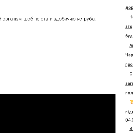
дор
Н
ий організм, щоб не стати здобиччю яструба.
зго
буд
А
Чер
про
С
заг
пол
під
04.
В