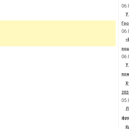
06.
У
Гос
06.
«
пош
06.
У
пож
Х
202
05.
Л
фру
К