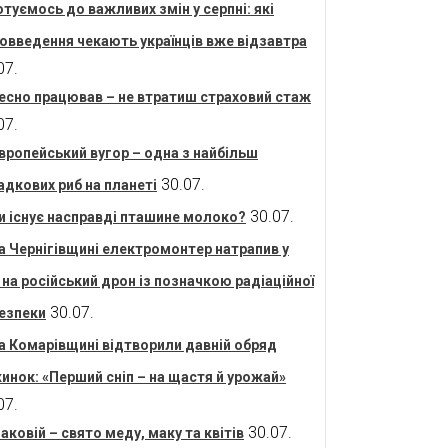
отуємось до важливих змін у серпні: які
овведення чекають українців вже відзавтра
07.
есно працював – не втратиш страховий стаж
07.
вропейський вугор – одна з найбільш
30.07.
адкових риб на планеті
30.07.
и існує насправді пташине молоко?
а Чернігівщині електромонтер натрапив у
і на російський дрон із позначкою радіаційної
30.07.
езпеки
а Комарівщині відтворили давній обряд
инок: «Перший сніп – на щастя й урожай»
07.
30.07.
аковій – свято меду, маку та квітів