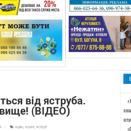
ться від яструба.
«
ище! (ВІДЕО)
соц
отр
в
відео
,
зграя
,
яструб
«