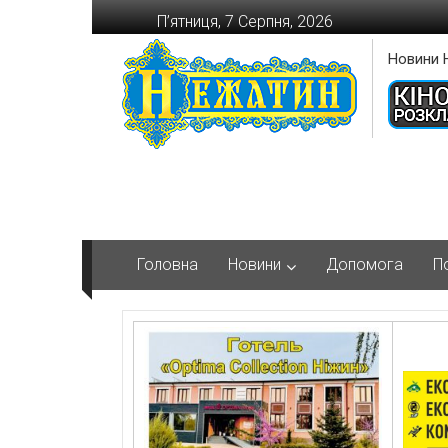
Перейти
П’ятниця, 7 Серпня, 2026
до
вмісту
Новини 
Головна
Новини
Допомога
П