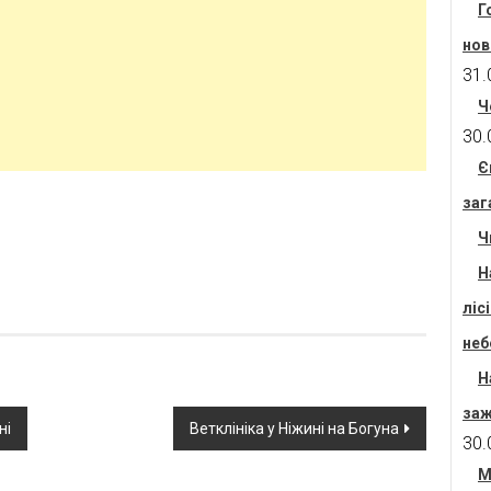
Г
нов
31.
Ч
30.
Є
заг
Ч
Н
ліс
неб
Н
заж
ні
Ветклініка у Ніжині на Богуна
30.
М