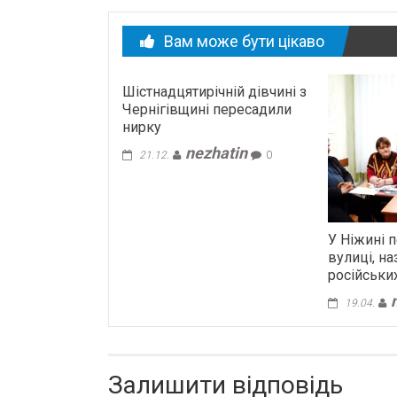
новині
Вам може бути цікаво
Шістнадцятирічній дівчині з
Чернігівщині пересадили
нирку
nezhatin
21.12.
0
У Ніжині
вулиці, на
російських
19.04.
Залишити відповідь