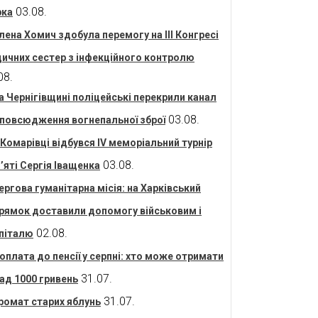
03.08.
рка
лена Хомич здобула перемогу на ІІІ Конгресі
ичних сестер з інфекційного контролю
08.
а Чернігівщині поліцейські перекрили канал
03.08.
повсюдження вогнепальної зброї
 Комарівці відбувся IV меморіальний турнір
03.08.
’яті Сергія Іващенка
ергова гуманітарна місія: на Харківський
рямок доставили допомогу військовим і
02.08.
піталю
оплата до пенсії у серпні: хто може отримати
31.07.
ад 1000 гривень
31.07.
ромат старих яблунь