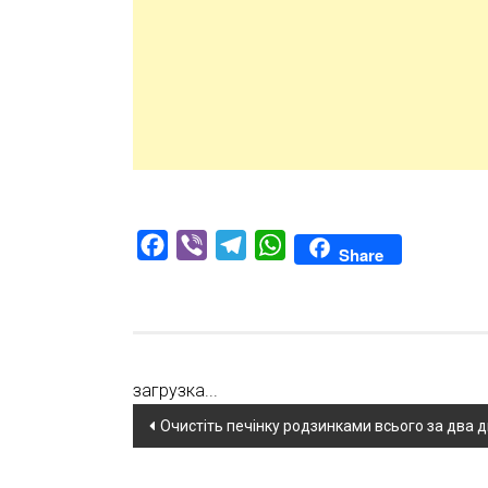
Facebook
Viber
Telegram
WhatsApp
Share
загрузка...
Навігація
Очистіть печінку родзинками всього за два д
по