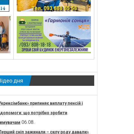
Відео дня
Укрексімбанк» припиняє виплату пенсій і
допомоги: що потрібно зробити
06.08.
имувачам
Перший сніп зажинали – силу роду давали»