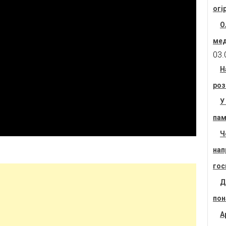
огі
О
мед
03.
Н
роз
У
пам
Ч
нап
гос
Д
пон
А