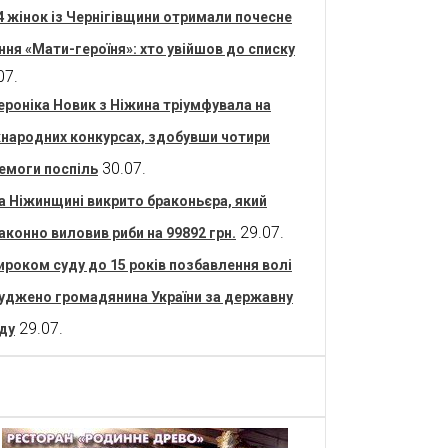
4 жінок із Чернігівщини отримали почесне
ння «Мати-героїня»: хто увійшов до списку
07.
ероніка Новик з Ніжина тріумфувала на
народних конкурсах, здобувши чотири
30.07.
емоги поспіль
а Ніжинщині викрито браконьєра, який
29.07.
аконно виловив риби на 99892 грн.
ироком суду до 15 років позбавлення волі
уджено громадянина України за державну
29.07.
ду