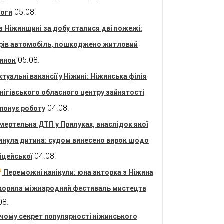
05.08.
оги
а Ніжинщині за добу сталися дві пожежі:
рів автомобіль, пошкоджено житловий
05.08.
инок
ктуальні вакансії у Ніжині: Ніжинська філія
нігівського обласного центру зайнятості
04.08.
понує роботу
мертельна ДТП у Прилуках, внаслідок якої
инула дитина: судом винесено вирок щодо
04.08.
іцейської
Переможні канікули: юна акторка з Ніжина
корила міжнародний фестиваль мистецтв
08.
 чому секрет популярності ніжинського