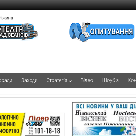
Ніжина
оради
Заходи
Стратегія
Відео
Шоубіз
Кон