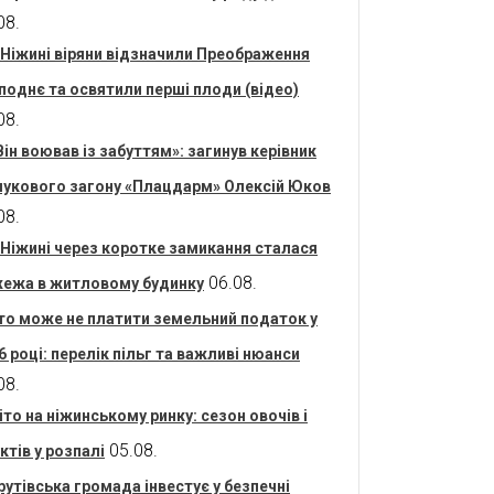
08.
 Ніжині віряни відзначили Преображення
поднє та освятили перші плоди (відео)
08.
Він воював із забуттям»: загинув керівник
укового загону «Плацдарм» Олексій Юков
08.
 Ніжині через коротке замикання сталася
06.08.
ежа в житловому будинку
то може не платити земельний податок у
6 році: перелік пільг та важливі нюанси
08.
іто на ніжинському ринку: сезон овочів і
05.08.
ктів у розпалі
рутівська громада інвестує у безпечні