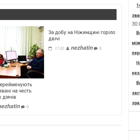
1
зва
30.
За добу на Ніжинщині горіло
В
двічі
між
nezhatin
17.02.
0
пер
Н
нез
В
 перейменують
звані на честь
зас
 діячів
зра
nezhatin
0