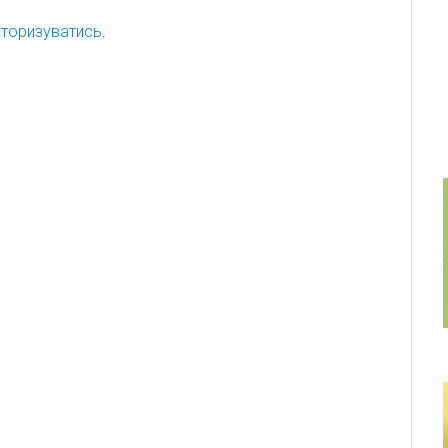
торизуватись
.