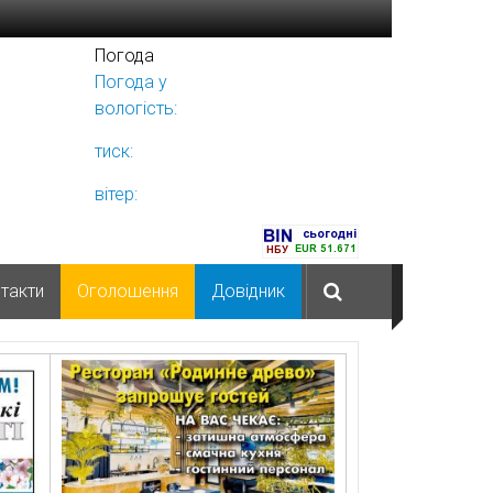
Погода
Погода у
Ніжині
вологість:
тиск:
вітер:
такти
Оголошення
Довідник